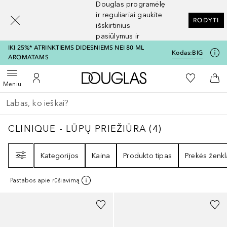
Douglas programėlę
[navigation.slideout.screenreader]
ir reguliariai gaukite
RODYTI
išskirtinius
pasiūlymus ir
nuolaidas
IKI 25%* ATRINKTIEMS DIDESNIEMS NEI 80 ML
Kodas:
BIG
AROMATAMS
Į Douglas pagrindinį pu
Į mano nor
Atidaryti meniu
Į mano paskyrą
Į kr
Meniu
Grįžk atgal
Vykdykite paiešką
CLINIQUE - LŪPŲ PRIEŽIŪRA
4
REZULTATAI
CLINIQUE - LŪPŲ PRIEŽIŪRA
(
4
)
Filtras
Kategorijos
Kaina
Produkto tipas
Prekės ženkl
Pastabos apie rūšiavimą
+
5