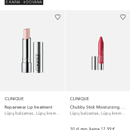
E-KAINA
DOVANA
CLINIQUE
CLINIQUE
Repairwear Lip treatment
Chubby Stick Moisturizing Lip Colour Balm
Lūpų balzamas, Lūpų kremas
Lūpų balzamas, Lūpų kremas
30 d. min. kaina
17,99 €