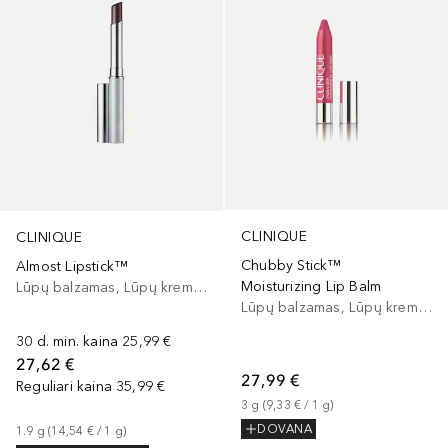
CLINIQUE
CLINIQUE
Chubby Stick™
Almost Lipstick™
Moisturizing Lip Balm
Lūpų balzamas, Lūpų kremas
Lūpų balzamas, Lūpų kremas
30 d. min. kaina
25,99 €
27,62 €
27,99 €
Reguliari kaina
35,99 €
3
g
 (
9,33 €
 / 
1
g
)
DOVANA
1.9
g
 (
14,54 €
 / 
1
g
)