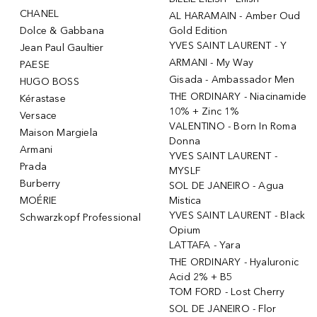
CHANEL
AL HARAMAIN - Amber Oud
Dolce & Gabbana
Gold Edition
YVES SAINT LAURENT - Y
Jean Paul Gaultier
ARMANI - My Way
PAESE
Gisada - Ambassador Men
HUGO BOSS
THE ORDINARY - Niacinamide
Kérastase
10% + Zinc 1%
Versace
VALENTINO - Born In Roma
Maison Margiela
Donna
Armani
YVES SAINT LAURENT -
Prada
MYSLF
Burberry
SOL DE JANEIRO - Agua
MOÉRIE
Mistica
YVES SAINT LAURENT - Black
Schwarzkopf Professional
Opium
LATTAFA - Yara
THE ORDINARY - Hyaluronic
Acid 2% + B5
TOM FORD - Lost Cherry
SOL DE JANEIRO - Flor