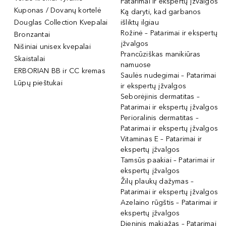
Patarimai ir ekspertų įžvalgos
Kuponas / Dovanų kortelė
Ką daryti, kad garbanos
Douglas Collection Kvepalai
išliktų ilgiau
Rožinė – Patarimai ir ekspertų
Bronzantai
įžvalgos
Nišiniai unisex kvepalai
Prancūziškas manikiūras
Skaistalai
namuose
ERBORIAN BB ir CC kremas
Saulės nudegimai – Patarimai
Lūpų pieštukai
ir ekspertų įžvalgos
Seborėjinis dermatitas –
Patarimai ir ekspertų įžvalgos
Perioralinis dermatitas –
Patarimai ir ekspertų įžvalgos
Vitaminas E – Patarimai ir
ekspertų įžvalgos
Tamsūs paakiai – Patarimai ir
ekspertų įžvalgos
Žilų plaukų dažymas –
Patarimai ir ekspertų įžvalgos
Azelaino rūgštis – Patarimai ir
ekspertų įžvalgos
Dieninis makiažas – Patarimai