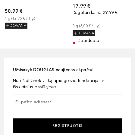
17,99 €
50,99 €
Reguliari kaina
29,99 €
4
g
 (
12,75 €
 / 
1
g
)
DOVANA
3
g
 (
6,00 €
 / 
1
g
)
DOVANA
išparduota
Užsisakyk DOUGLAS naujienas el.paštu!
Nuo šiol žinok viską apie grožio tendencijas ir
išskirtinius pasiūlymus
El. pašto adresas
*
REGISTRUOTIS