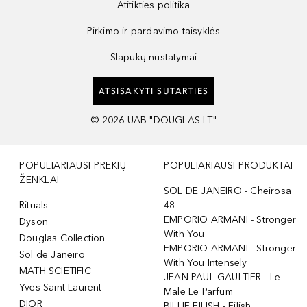
Atitikties politika
Pirkimo ir pardavimo taisyklės
Slapukų nustatymai
ATSISAKYTI SUTARTIES
©
2026
UAB "DOUGLAS LT"
POPULIARIAUSI PREKIŲ
POPULIARIAUSI PRODUKTAI
ŽENKLAI
SOL DE JANEIRO - Cheirosa
Rituals
48
EMPORIO ARMANI - Stronger
Dyson
With You
Douglas Collection
EMPORIO ARMANI - Stronger
Sol de Janeiro
With You Intensely
MATH SCIETIFIC
JEAN PAUL GAULTIER - Le
Yves Saint Laurent
Male Le Parfum
DIOR
BILLIE EILISH - Eilish