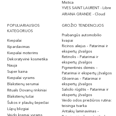
Mistica
YVES SAINT LAURENT - Libre
ARIANA GRANDE - Cloud
POPULIARIAUSIOS
GROŽIO TENDENCIJOS
KATEGORIJOS
Prabangūs automobilio
Kvepalai
kvapai
Ricinos aliejus – Patarimai ir
Išpardavimas
ekspertų įžvalgos
Kvepalai moterims
Retinolis – Patarimai ir
Dekoratyvinė kosmetika
ekspertų įžvalgos
Nauja
Pigmentinės dėmės –
Super kaina
Patarimai ir ekspertų įžvalgos
Kvepalai vyrams
Glicerinas – Patarimai ir
Blakstienų serumai
ekspertų įžvalgos
Salicilo rūgštis – Patarimai ir
Rituals Dovanų rinkiniai
ekspertų įžvalgos
Blakstienų tušai
Veido odos priežiūros rutina:
Šukos ir plaukų šepečiai
teisinga tvarka
Lūpų blizgiai
Antakių laminavimas –
Veido kremai vyrams