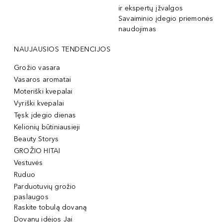
ir ekspertų įžvalgos
Savaiminio įdegio priemonės
naudojimas
NAUJAUSIOS TENDENCIJOS
Grožio vasara
Vasaros aromatai
Moteriški kvepalai
Vyriški kvepalai
Tęsk įdegio dienas
Kelionių būtiniausieji
Beauty Storys
GROŽIO HITAI
Vestuvės
Ruduo
Parduotuvių grožio
paslaugos
Raskite tobulą dovaną
Dovanų idėjos Jai