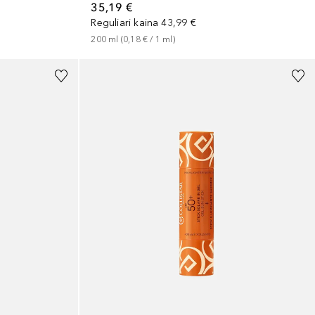
35,19 €
Reguliari kaina
43,99 €
200
ml
 (
0,18 €
 / 
1
ml
)