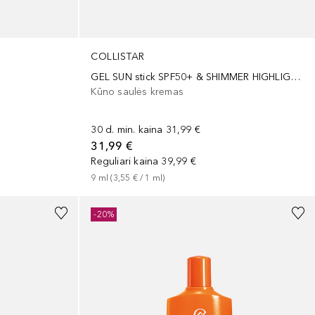
COLLISTAR
GEL SUN stick SPF50+ & SHIMMER HIGHLIGHTER stick
Kūno saulės kremas
30 d. min. kaina
31,99 €
31,99 €
Reguliari kaina
39,99 €
9
ml
 (
3,55 €
 / 
1
ml
)
-20%