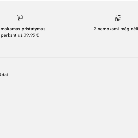
mokamas pristatymas
2 nemokami mėginėli
perkant už 39,95 €
ūdai