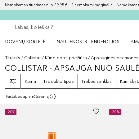
Nemokamas siuntimas nuo 39,95 € 2 nemokami mėginėliai Nemokamas d
Grįžk atgal
Vykdykite paiešką
DOVANŲ KORTELĖ
NAUJIENOS IR TENDENCIJOS
AM
Atidaryti NAUJIENOS IR TENDENCIJOS 
Atid
Titulinis
Collistar
Kūno odos priežiūra
Apsauginės priemonės
COLLISTAR - APSAUGA NUO SAUL
COLLISTAR - APSAUGA NUO SAU
Filtras
Kaina
Produkto tipas
Prekės ženklas
Kam skirt
Pastabos apie rūšiavimą
-20%
-20%