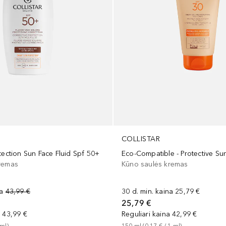
COLLISTAR
tection Sun Face Fluid Spf 50+
remas
Kūno saulės kremas
na
43,99 €
30 d. min. kaina
25,79 €
25,79 €
a
43,99 €
Reguliari kaina
42,99 €
ml
)
150
ml
 (
0,17 €
 / 
1
ml
)