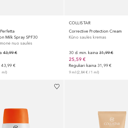
COLLISTAR
Perfetta
Corrective Protection Cream
ion Milk Spray SPF30
Kūno saulės kremas
emonė nuo saulės
na
43,99 €
30 d. min. kaina
31,99 €
25,59 €
a
43,99 €
Reguliari kaina
31,99 €
1
ml
)
9
ml
 (
2,84 €
 / 
1
ml
)