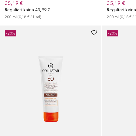
35,19 €
35,19 €
Reguliari kaina
43,99 €
Reguliari kain
200
ml
 (
0,18 €
 / 
1
ml
)
200
ml
 (
0,18 €
 / 
-20%
-20%