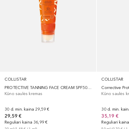
COLLISTAR
COLLISTAR
PROTECTIVE TANNING FACE CREAM SPF50 & LIP BALM STICK SPF30
Corrective Pro
Kūno saulės kremas
Kūno saulės k
30 d. min. kaina
29,59 €
30 d. min. kai
29,59 €
35,19 €
Reguliari kaina
36,99 €
Reguliari kain
20
ml
 (
1,48 €
 / 
1
ml
)
50
ml
 (
0,70 €
 / 
1