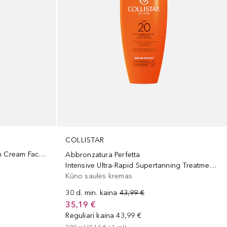
COLLISTAR
Eco-Compatible - Protective Sun Cream Face-Body SPF 30
Abbronzatura Perfetta
Intensive Ultra-Rapid Supertanning Treatment SPF 20
Kūno saulės kremas
30 d. min. kaina
43,99 €
35,19 €
Reguliari kaina
43,99 €