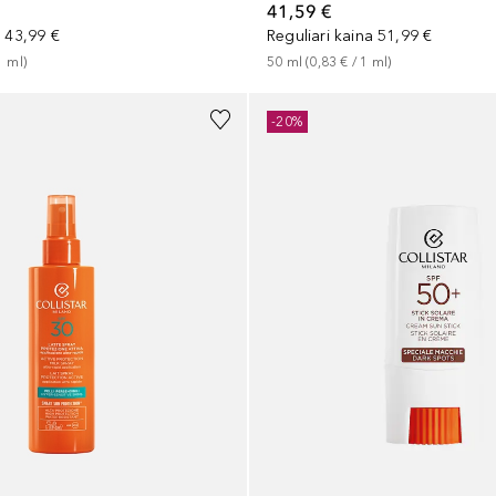
41,59 €
a
43,99 €
Reguliari kaina
51,99 €
1
ml
)
50
ml
 (
0,83 €
 / 
1
ml
)
-20%