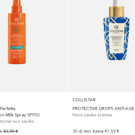
COLLISTAR
Perfetta
ion Milk Spray SPF50
Kūno saulės kremas
emonė nuo saulės
na
43,99 €
30 d. min. kaina
41,59 €