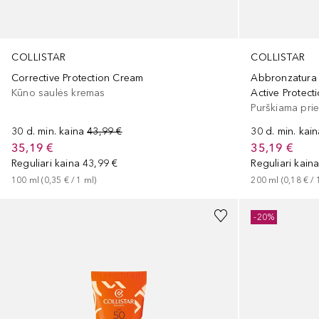
COLLISTAR
COLLISTAR
Corrective Protection Cream
Abbronzatura 
Kūno saulės kremas
Active Protect
Purškiama pri
30 d. min. kaina
43,99 €
30 d. min. kai
35,19 €
35,19 €
Reguliari kaina
43,99 €
Reguliari kain
100
ml
 (
0,35 €
 / 
1
ml
)
200
ml
 (
0,18 €
 / 
-20%