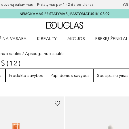
ovanų pakavimas Pristatymas per 1 - 2 darbo dienas
GR
NEMOKAMAS PRISTATYMAS Į PAŠTOMATUS IKI 08 09
Į Douglas pagrindinį pu
ŽINA VASARA
K-BEAUTY
AKCIJOS
PREKIŲ ŽENKLAI
meniu
aryti Amžina vasara meniu
Atidaryti AKCIJOS meniu
Atidaryti PREKIŲ 
 nuo saulės
Apsauga nuo saulės
ĖS
(
12
)
LĖS
12
REZULTATAI
a
Produkto savybės
Papildomos savybės
Spec.pasiūlymas