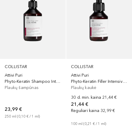
COLLISTAR
COLLISTAR
Attivi Puri
Attivi Puri
Phyto-Keratin Shampoo Intensive Restructuring
Phyto-Keratin Filler Intensive Restructuring
Plaukų šampūnas
Plaukų kaukė
30 d. min. kaina
21,44 €
21,44 €
23,99 €
Reguliari kaina
32,99 €
250
ml
 (
0,10 €
 / 
1
ml
)
100
ml
 (
0,21 €
 / 
1
ml
)