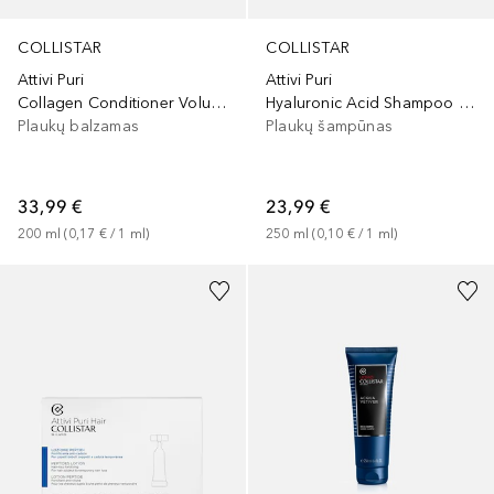
COLLISTAR
COLLISTAR
Attivi Puri
Attivi Puri
Collagen Conditioner Volumising Redensifier
Hyaluronic Acid Shampoo Frequent Use
Plaukų balzamas
Plaukų šampūnas
33,99 €
23,99 €
200
ml
 (
0,17 €
 / 
1
ml
)
250
ml
 (
0,10 €
 / 
1
ml
)