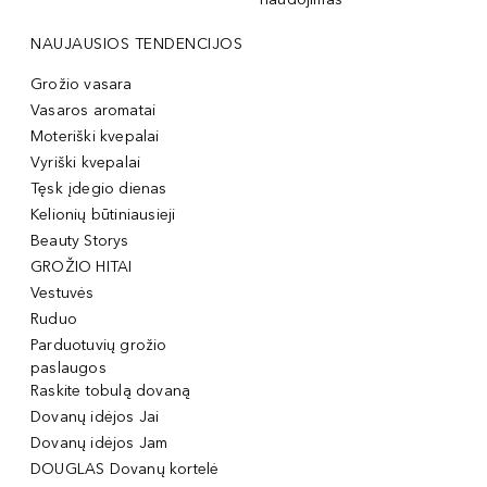
NAUJAUSIOS TENDENCIJOS
Grožio vasara
Vasaros aromatai
Moteriški kvepalai
Vyriški kvepalai
Tęsk įdegio dienas
Kelionių būtiniausieji
Beauty Storys
GROŽIO HITAI
Vestuvės
Ruduo
Parduotuvių grožio
paslaugos
Raskite tobulą dovaną
Dovanų idėjos Jai
Dovanų idėjos Jam
DOUGLAS Dovanų kortelė