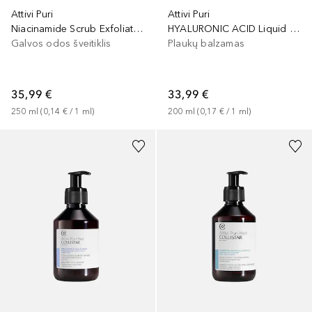
Attivi Puri
Attivi Puri
Niacinamide Scrub Exfoliating Oil Control
HYALURONIC ACID Liquid Conditioner Moisturizer Frequent Use
Galvos odos šveitiklis
Plaukų balzamas
35,99 €
33,99 €
250
ml
 (
0,14 €
 / 
1
ml
)
200
ml
 (
0,17 €
 / 
1
ml
)