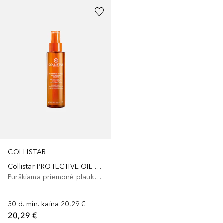
COLLISTAR
Collistar PROTECTIVE OIL SPRAY FOR COLOURED HAIR
Purškiama priemonė plaukams nuo/po saulės
30 d. min. kaina
20,29 €
20,29 €