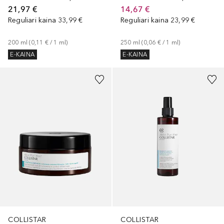
21,97 €
14,67 €
Reguliari kaina
33,99 €
Reguliari kaina
23,99 €
200
ml
 (
0,11 €
 / 
1
ml
)
250
ml
 (
0,06 €
 / 
1
ml
)
E-KAINA
E-KAINA
COLLISTAR
COLLISTAR