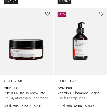
E-KAINA
E-KAINA
-12%
COLLISTAR
COLLISTAR
Attivi Puri
Attivi Puri
PHYTO-KERATIN Mask Intensive Restructuring
Vitamin C Shampoo Brightening Revitalizing
Plaukų atstatomoji priemonė
Plaukų šampūnas
30 d. min. kaina
21,97 €
30 d. min. kaina
16,80 €