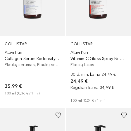
COLLISTAR
COLLISTAR
Attivi Puri
Attivi Puri
Collagen Serum Redensifying Laminating Effect
Vitamin C Gloss Spray Brightening Revitalizing
Plaukų serumas, Plaukų serumas/aliejus
Plaukų lakas
30 d. min. kaina
24,49 €
24,49 €
35,99 €
Reguliari kaina
34,99 €
100
ml
 (
0,36 €
 / 
1
ml
)
100
ml
 (
0,24 €
 / 
1
ml
)