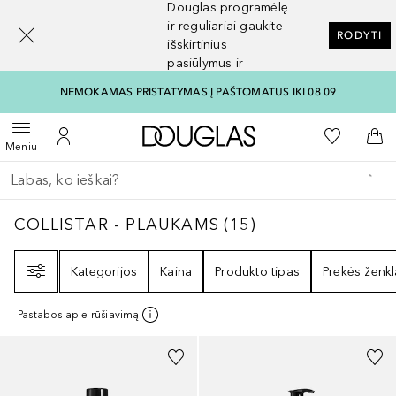
Douglas programėlę
[navigation.slideout.screenreader]
ir reguliariai gaukite
RODYTI
išskirtinius
pasiūlymus ir
nuolaidas
NEMOKAMAS PRISTATYMAS Į PAŠTOMATUS IKI 08 09
Į Douglas pagrindinį pu
Į mano nor
Atidaryti meniu
Į mano paskyrą
Į kr
Meniu
Grįžk atgal
Vykdykite paiešką
COLLISTAR - PLAUKAMS
15
REZULTATAI
COLLISTAR - PLAUKAMS
(
15
)
Filtras
Kategorijos
Kaina
Produkto tipas
Prekės ženkl
Pastabos apie rūšiavimą