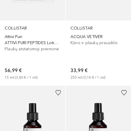
COLLISTAR
COLLISTAR
Attivi Puri
ACQUA VETIVER
ATTIVI PURI PEPTIDES Lotion Anti-hair Loss Fortifying
Kūno ir plaukų prausiklis
Plaukų atstatomoji priemonė
56,99 €
33,99 €
15
ml
 (
3,80 €
 / 
1
ml
)
250
ml
 (
0,14 €
 / 
1
ml
)