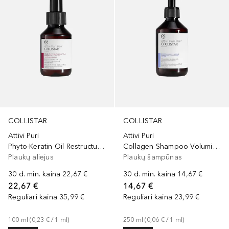
COLLISTAR
COLLISTAR
Attivi Puri
Attivi Puri
Phyto-Keratin Oil Restructuring Nourishing
Collagen Shampoo Volumising Redensifier
Plaukų aliejus
Plaukų šampūnas
30 d. min. kaina
22,67 €
30 d. min. kaina
14,67 €
22,67 €
14,67 €
Reguliari kaina
35,99 €
Reguliari kaina
23,99 €
100
ml
 (
0,23 €
 / 
1
ml
)
250
ml
 (
0,06 €
 / 
1
ml
)