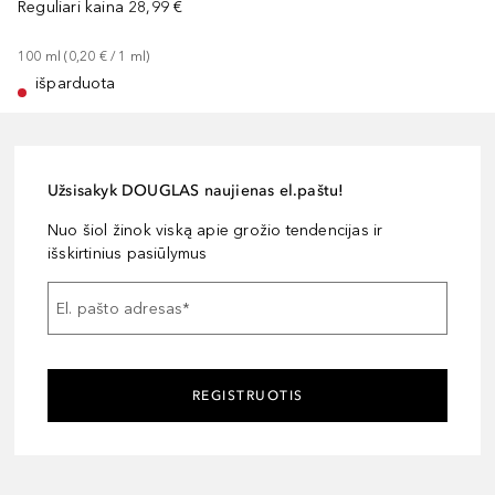
Reguliari kaina
28,99 €
100
ml
 (
0,20 €
 / 
1
ml
)
išparduota
Užsisakyk DOUGLAS naujienas el.paštu!
Nuo šiol žinok viską apie grožio tendencijas ir
išskirtinius pasiūlymus
El. pašto adresas
*
REGISTRUOTIS