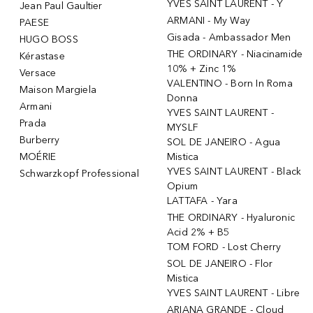
YVES SAINT LAURENT - Y
Jean Paul Gaultier
ARMANI - My Way
PAESE
Gisada - Ambassador Men
HUGO BOSS
THE ORDINARY - Niacinamide
Kérastase
10% + Zinc 1%
Versace
VALENTINO - Born In Roma
Maison Margiela
Donna
Armani
YVES SAINT LAURENT -
Prada
MYSLF
Burberry
SOL DE JANEIRO - Agua
MOÉRIE
Mistica
YVES SAINT LAURENT - Black
Schwarzkopf Professional
Opium
LATTAFA - Yara
THE ORDINARY - Hyaluronic
Acid 2% + B5
TOM FORD - Lost Cherry
SOL DE JANEIRO - Flor
Mistica
YVES SAINT LAURENT - Libre
ARIANA GRANDE - Cloud