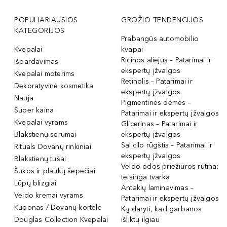
POPULIARIAUSIOS
GROŽIO TENDENCIJOS
KATEGORIJOS
Prabangūs automobilio
Kvepalai
kvapai
Ricinos aliejus – Patarimai ir
Išpardavimas
ekspertų įžvalgos
Kvepalai moterims
Retinolis – Patarimai ir
Dekoratyvinė kosmetika
ekspertų įžvalgos
Nauja
Pigmentinės dėmės –
Super kaina
Patarimai ir ekspertų įžvalgos
Kvepalai vyrams
Glicerinas – Patarimai ir
Blakstienų serumai
ekspertų įžvalgos
Salicilo rūgštis – Patarimai ir
Rituals Dovanų rinkiniai
ekspertų įžvalgos
Blakstienų tušai
Veido odos priežiūros rutina:
Šukos ir plaukų šepečiai
teisinga tvarka
Lūpų blizgiai
Antakių laminavimas –
Veido kremai vyrams
Patarimai ir ekspertų įžvalgos
Kuponas / Dovanų kortelė
Ką daryti, kad garbanos
Douglas Collection Kvepalai
išliktų ilgiau