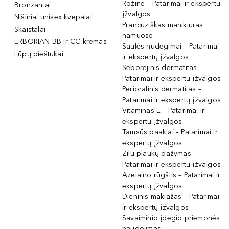
Rožinė – Patarimai ir ekspertų
Bronzantai
įžvalgos
Nišiniai unisex kvepalai
Prancūziškas manikiūras
Skaistalai
namuose
ERBORIAN BB ir CC kremas
Saulės nudegimai – Patarimai
Lūpų pieštukai
ir ekspertų įžvalgos
Seborėjinis dermatitas –
Patarimai ir ekspertų įžvalgos
Perioralinis dermatitas –
Patarimai ir ekspertų įžvalgos
Vitaminas E – Patarimai ir
ekspertų įžvalgos
Tamsūs paakiai – Patarimai ir
ekspertų įžvalgos
Žilų plaukų dažymas –
Patarimai ir ekspertų įžvalgos
Azelaino rūgštis – Patarimai ir
ekspertų įžvalgos
Dieninis makiažas – Patarimai
ir ekspertų įžvalgos
Savaiminio įdegio priemonės
naudojimas