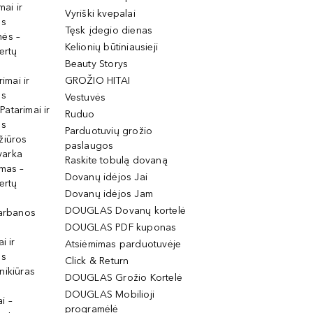
mai ir
Vyriški kvepalai
os
Tęsk įdegio dienas
mės –
Kelionių būtiniausieji
ertų
Beauty Storys
rimai ir
GROŽIO HITAI
os
Vestuvės
 Patarimai ir
Ruduo
os
Parduotuvių grožio
žiūros
paslaugos
tvarka
Raskite tobulą dovaną
imas –
Dovanų idėjos Jai
ertų
Dovanų idėjos Jam
DOUGLAS Dovanų kortelė
garbanos
DOUGLAS PDF kuponas
i ir
Atsiėmimas parduotuvėje
os
Click & Return
nikiūras
DOUGLAS Grožio Kortelė
DOUGLAS Mobilioji
i –
programėlė