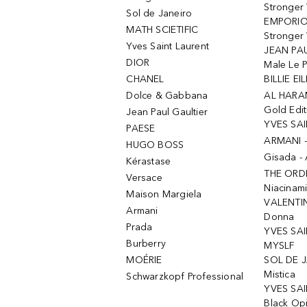
Stronger
Sol de Janeiro
EMPORIO
MATH SCIETIFIC
Stronger 
Yves Saint Laurent
JEAN PAU
DIOR
Male Le 
CHANEL
BILLIE EIL
Dolce & Gabbana
AL HARA
Gold Edit
Jean Paul Gaultier
YVES SAI
PAESE
ARMANI 
HUGO BOSS
Gisada -
Kérastase
THE ORD
Versace
Niacinam
Maison Margiela
VALENTIN
Armani
Donna
Prada
YVES SAI
Burberry
MYSLF
MOÉRIE
SOL DE J
Mistica
Schwarzkopf Professional
YVES SAI
Black Op