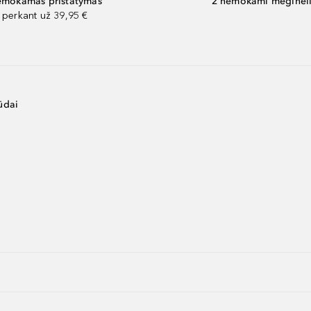
mokamas pristatymas
2 nemokami mėginėli
perkant už 39,95 €
ūdai