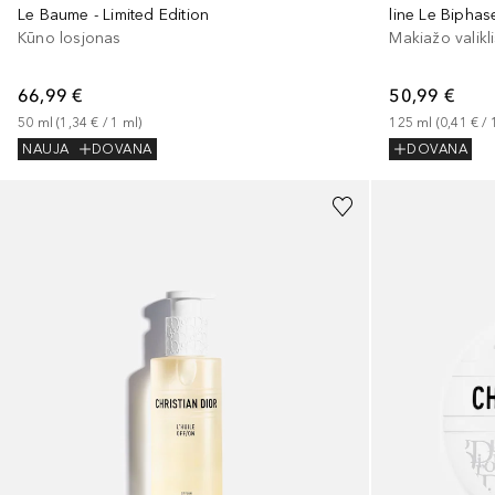
Le Baume - Limited Edition
line Le Bipha
Kūno losjonas
Makiažo valikl
66,99 €
50,99 €
50
ml
 (
1,34 €
 / 
1
ml
)
125
ml
 (
0,41 €
 / 
NAUJA
DOVANA
DOVANA