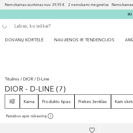
Nemokamas siuntimas nuo 39,95 € 2 nemokami mėginėliai Nemokamas d
IK
Grįžk atgal
Vykdykite paiešką
DOVANŲ KORTELĖ
NAUJIENOS IR TENDENCIJOS
AM
Atidaryti NAUJIENOS IR TENDENCIJOS 
Atid
Titulinis
DIOR
D-Line
DIOR - D-LINE
(
7
)
DIOR - D-LINE
7
REZULTATAI
Filtras
Kaina
Produkto tipas
Prekės ženklas
Kam skirt
Pastabos apie rūšiavimą