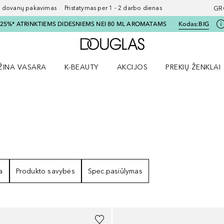
ovanų pakavimas Pristatymas per 1 - 2 darbo dienas
GR
I 25%* ATRINKTIEMS DIDESNIEMS NEI 80 ML AROMATAMS
Kodas:
BIG
Į Douglas pagrindinį pu
ŽINA VASARA
K-BEAUTY
AKCIJOS
PREKIŲ ŽENKLAI
meniu
aryti Amžina vasara meniu
Atidaryti AKCIJOS meniu
Atidaryti PREKIŲ 
a
Produkto savybės
Spec.pasiūlymas