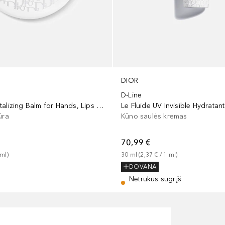
DIOR
D-Line
Le Baume Revitalizing Balm for Hands, Lips and Body
ūra
Kūno saulės kremas
70,99 €
ml
)
30
ml
 (
2,37 €
 / 
1
ml
)
DOVANA
Netrukus sugrįš