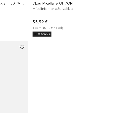
DIOR Mattifying Invisible UV Stick SPF 50 PA++++
L’Eau Micellaire OFF/ON
Micelinis makiažo valiklis
55,99 €
175
ml
 (
0,32 €
 / 
1
ml
)
DOVANA