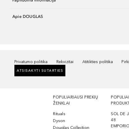
Papildoma informacija
Apie DOUGLAS
Privatumo politika
Rekvizitai
Atitikties politika
Pir
ATSISAKYTI SUTARTIES
POPULIARIAUSI PREKIŲ
POPULIA
ŽENKLAI
PRODUKT
Rituals
SOL DE J
48
Dyson
EMPORIO
Douglas Collection