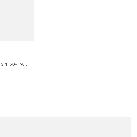
Le Fluide UV Invisible Hydratant SPF 50+ PA++++