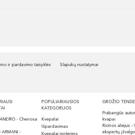
kimo ir pardavimo taisyklės
Slapukų nustatymai
RIAUSI
POPULIARIAUSIOS
GROŽIO TENDE
AI
KATEGORIJOS
Prabangūs auto
ANEIRO - Cheirosa
Kvepalai
kvapai
Ricinos aliejus – 
Išpardavimas
 ARMANI -
ekspertų įžvalg
Kvepalai moterims