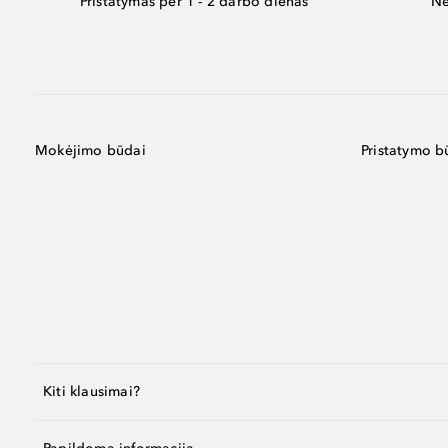
Pristatymas per 1 - 2 darbo dienas
Ne
Mokėjimo būdai
Pristatymo b
Kiti klausimai?