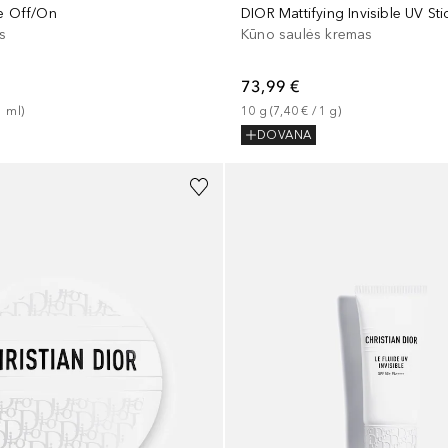
se Off/On
is
Kūno saulės kremas
73,99 €
1
ml
)
10
g
 (
7,40 €
 / 
1
g
)
DOVANA