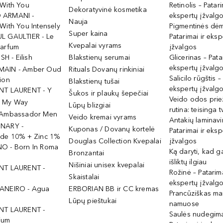
 With You
Retinolis – Patari
Dekoratyvinė kosmetika
 ARMANI -
ekspertų įžvalg
Nauja
With You Intensely
Pigmentinės dė
Super kaina
L GAULTIER - Le
Patarimai ir eksp
Kvepalai vyrams
Parfum
įžvalgos
ISH - Eilish
Blakstienų serumai
Glicerinas – Pata
ekspertų įžvalg
MAIN - Amber Oud
Rituals Dovanų rinkiniai
Salicilo rūgštis –
ion
Blakstienų tušai
ekspertų įžvalg
NT LAURENT - Y
Šukos ir plaukų šepečiai
Veido odos prie
- My Way
Lūpų blizgiai
rutina: teisinga 
 Ambassador Men
Veido kremai vyrams
Antakių laminav
INARY -
Kuponas / Dovanų kortelė
Patarimai ir eksp
ide 10% + Zinc 1%
Douglas Collection Kvepalai
įžvalgos
O - Born In Roma
Ką daryti, kad 
Bronzantai
išliktų ilgiau
Nišiniai unisex kvepalai
NT LAURENT -
Rožinė – Patarima
Skaistalai
ekspertų įžvalg
ANEIRO - Agua
ERBORIAN BB ir CC kremas
Prancūziškas ma
Lūpų pieštukai
namuose
NT LAURENT -
Saulės nudegima
ium