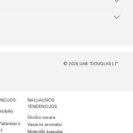
©
2026
UAB "DOUGLAS LT"
NCIJOS
NAUJAUSIOS
TENDENCIJOS
mobilio
Grožio vasara
Patarimai ir
Vasaros aromatai
os
Moteriški kvepalai