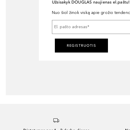
Užsisakyk DOUGLAS naujienas el.paštu!
Nuo šiol žinok viską apie grožio tendencij
El. pašto adresas
*
REGISTRUOTIS