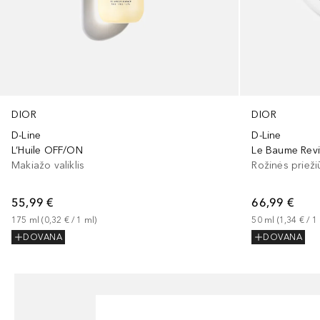
DIOR
DIOR
D-Line
D-Line
L’Huile OFF/ON
Makiažo valiklis
Rožinės prieži
55,99 €
66,99 €
175
ml
 (
0,32 €
 / 
1
ml
)
50
ml
 (
1,34 €
 / 
1
DOVANA
DOVANA