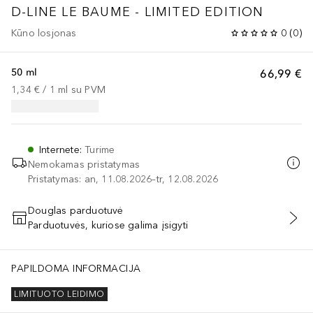
D-LINE
LE BAUME - LIMITED EDITION
Kūno losjonas
0
(
0
)
50 ml
66,99 €
1,34 €
 / 
1
ml
su PVM
Internete
:
Turime
Nemokamas pristatymas
Pristatymas: an, 11.08.2026–tr, 12.08.2026
Douglas parduotuvė
Parduotuvės, kuriose galima įsigyti
PRIDĖTI Į KREPŠELĮ
PAPILDOMA INFORMACIJA
LIMITUOTO LEIDIMO