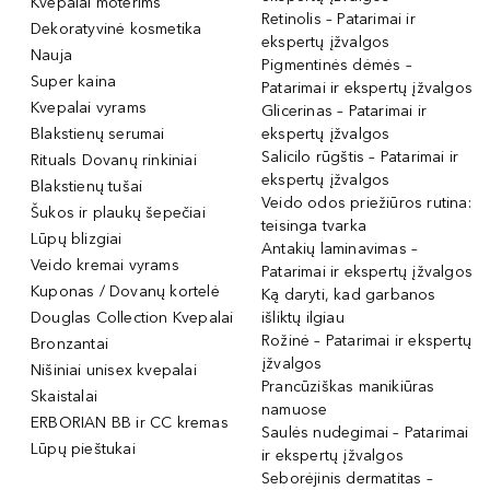
Kvepalai moterims
Retinolis – Patarimai ir
Dekoratyvinė kosmetika
ekspertų įžvalgos
Nauja
Pigmentinės dėmės –
Super kaina
Patarimai ir ekspertų įžvalgos
Kvepalai vyrams
Glicerinas – Patarimai ir
Blakstienų serumai
ekspertų įžvalgos
Salicilo rūgštis – Patarimai ir
Rituals Dovanų rinkiniai
ekspertų įžvalgos
Blakstienų tušai
Veido odos priežiūros rutina:
Šukos ir plaukų šepečiai
teisinga tvarka
Lūpų blizgiai
Antakių laminavimas –
Veido kremai vyrams
Patarimai ir ekspertų įžvalgos
Kuponas / Dovanų kortelė
Ką daryti, kad garbanos
Douglas Collection Kvepalai
išliktų ilgiau
Rožinė – Patarimai ir ekspertų
Bronzantai
įžvalgos
Nišiniai unisex kvepalai
Prancūziškas manikiūras
Skaistalai
namuose
ERBORIAN BB ir CC kremas
Saulės nudegimai – Patarimai
Lūpų pieštukai
ir ekspertų įžvalgos
Seborėjinis dermatitas –