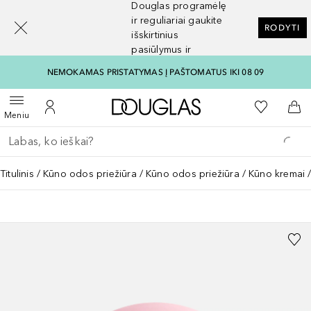
Douglas programėlę
[navigation.slideout.screenreader]
ir reguliariai gaukite
RODYTI
išskirtinius
pasiūlymus ir
nuolaidas
NEMOKAMAS PRISTATYMAS Į PAŠTOMATUS IKI 08 09
Į Douglas pagrindinį pu
Į mano nor
Atidaryti meniu
Į mano paskyrą
Į kr
Meniu
Grįžk atgal
Vykdykite paiešką
Titulinis
Kūno odos priežiūra
Kūno odos priežiūra
Kūno kremai