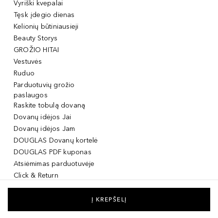
Vyriški kvepalai
Tęsk įdegio dienas
Kelionių būtiniausieji
Beauty Storys
GROŽIO HITAI
Vestuvės
Ruduo
Parduotuvių grožio
paslaugos
Raskite tobulą dovaną
Dovanų idėjos Jai
Dovanų idėjos Jam
DOUGLAS Dovanų kortelė
DOUGLAS PDF kuponas
Atsiėmimas parduotuvėje
Click & Return
DOUGLAS Grožio Kortelė
DOUGLAS Mobilioji
Į KREPŠELĮ
programėlė