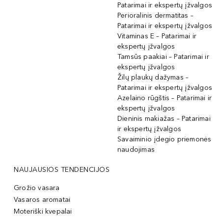
Patarimai ir ekspertų įžvalgos
Perioralinis dermatitas –
Patarimai ir ekspertų įžvalgos
Vitaminas E – Patarimai ir
ekspertų įžvalgos
Tamsūs paakiai – Patarimai ir
ekspertų įžvalgos
Žilų plaukų dažymas –
Patarimai ir ekspertų įžvalgos
Azelaino rūgštis – Patarimai ir
ekspertų įžvalgos
Dieninis makiažas – Patarimai
ir ekspertų įžvalgos
Savaiminio įdegio priemonės
naudojimas
NAUJAUSIOS TENDENCIJOS
Grožio vasara
Vasaros aromatai
Moteriški kvepalai