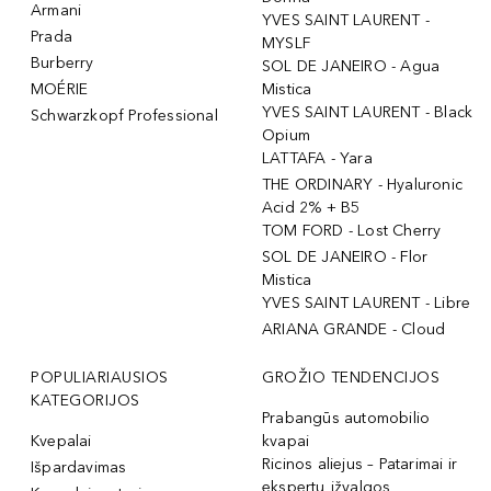
Armani
YVES SAINT LAURENT -
Prada
MYSLF
Burberry
SOL DE JANEIRO - Agua
MOÉRIE
Mistica
YVES SAINT LAURENT - Black
Schwarzkopf Professional
Opium
LATTAFA - Yara
THE ORDINARY - Hyaluronic
Acid 2% + B5
TOM FORD - Lost Cherry
SOL DE JANEIRO - Flor
Mistica
YVES SAINT LAURENT - Libre
ARIANA GRANDE - Cloud
POPULIARIAUSIOS
GROŽIO TENDENCIJOS
KATEGORIJOS
Prabangūs automobilio
Kvepalai
kvapai
Ricinos aliejus – Patarimai ir
Išpardavimas
ekspertų įžvalgos