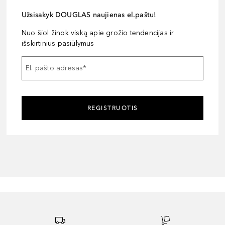
Užsisakyk DOUGLAS naujienas el.paštu!
Nuo šiol žinok viską apie grožio tendencijas ir
išskirtinius pasiūlymus
El. pašto adresas
*
REGISTRUOTIS