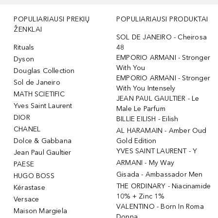
POPULIARIAUSI PREKIŲ
POPULIARIAUSI PRODUKTAI
ŽENKLAI
SOL DE JANEIRO - Cheirosa
Rituals
48
EMPORIO ARMANI - Stronger
Dyson
With You
Douglas Collection
EMPORIO ARMANI - Stronger
Sol de Janeiro
With You Intensely
MATH SCIETIFIC
JEAN PAUL GAULTIER - Le
Yves Saint Laurent
Male Le Parfum
DIOR
BILLIE EILISH - Eilish
CHANEL
AL HARAMAIN - Amber Oud
Dolce & Gabbana
Gold Edition
YVES SAINT LAURENT - Y
Jean Paul Gaultier
ARMANI - My Way
PAESE
Gisada - Ambassador Men
HUGO BOSS
THE ORDINARY - Niacinamide
Kérastase
10% + Zinc 1%
Versace
VALENTINO - Born In Roma
Maison Margiela
Donna