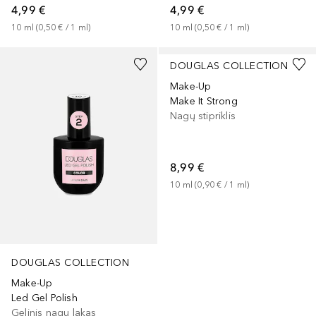
4,99 €
4,99 €
10
ml
 (
0,50 €
 / 
1
ml
)
10
ml
 (
0,50 €
 / 
1
ml
)
DOUGLAS COLLECTION
Make-Up
Make It Strong
Nagų stipriklis
8,99 €
10
ml
 (
0,90 €
 / 
1
ml
)
DOUGLAS COLLECTION
Make-Up
Led Gel Polish
Gelinis nagų lakas