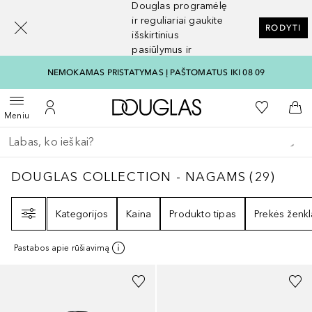
Douglas programėlę
[navigation.slideout.screenreader]
ir reguliariai gaukite
RODYTI
išskirtinius
pasiūlymus ir
nuolaidas
NEMOKAMAS PRISTATYMAS Į PAŠTOMATUS IKI 08 09
Į Douglas pagrindinį pu
Į mano nor
Atidaryti meniu
Į mano paskyrą
Į kr
Meniu
Grįžk atgal
Vykdykite paiešką
DOUGLAS COLLECTION - NAGAMS
29
REZU
DOUGLAS COLLECTION - NAGAMS
(
29
)
Filtras
Kategorijos
Kaina
Produkto tipas
Prekės ženkl
Pastabos apie rūšiavimą
+
23
+
24