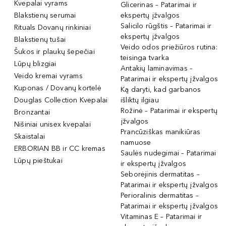
Kvepalai vyrams
Glicerinas – Patarimai ir
Blakstienų serumai
ekspertų įžvalgos
Salicilo rūgštis – Patarimai ir
Rituals Dovanų rinkiniai
ekspertų įžvalgos
Blakstienų tušai
Veido odos priežiūros rutina:
Šukos ir plaukų šepečiai
teisinga tvarka
Lūpų blizgiai
Antakių laminavimas –
Veido kremai vyrams
Patarimai ir ekspertų įžvalgos
Kuponas / Dovanų kortelė
Ką daryti, kad garbanos
Douglas Collection Kvepalai
išliktų ilgiau
Rožinė – Patarimai ir ekspertų
Bronzantai
įžvalgos
Nišiniai unisex kvepalai
Prancūziškas manikiūras
Skaistalai
namuose
ERBORIAN BB ir CC kremas
Saulės nudegimai – Patarimai
Lūpų pieštukai
ir ekspertų įžvalgos
Seborėjinis dermatitas –
Patarimai ir ekspertų įžvalgos
Perioralinis dermatitas –
Patarimai ir ekspertų įžvalgos
Vitaminas E – Patarimai ir