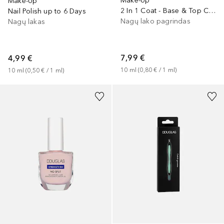
Make-Up
Make-Up
2 In 1 Coat - Base & Top Coat
Nail Polish up to 6 Days
Nagų lako pagrindas
Nagų lakas
7,99 €
4,99 €
10
ml
 (
0,80 €
 / 
1
ml
)
10
ml
 (
0,50 €
 / 
1
ml
)