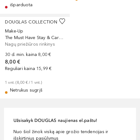
išparduota
DOUGLAS COLLECTION
Make-Up
The Must Have Stay & Care Set
Nagų priežiūros rinkinys
30 d. min. kaina
8,00 €
8,00 €
Reguliari kaina
15,99 €
1
vnt.
 (
8,00 €
 / 
1
vnt.
)
Netrukus sugrįš
Užsisakyk DOUGLAS naujienas el.paštu!
Nuo šiol žinok viską apie grožio tendencijas ir
išskirtinius pasiūlymus