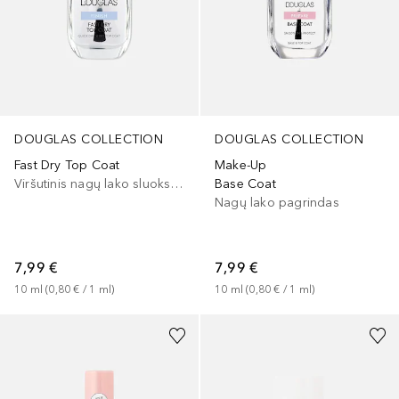
DOUGLAS COLLECTION
DOUGLAS COLLECTION
Make-Up
Fast Dry Top Coat
Base Coat
Viršutinis nagų lako sluoksnis
Nagų lako pagrindas
7,99 €
7,99 €
10
ml
 (
0,80 €
 / 
1
ml
)
10
ml
 (
0,80 €
 / 
1
ml
)