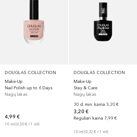
DOUGLAS COLLECTION
DOUGLAS COLLECTION
Make-Up
Make-Up
Nail Polish up to 6 Days
Stay & Care
Nagų lakas
Nagų lakas
30 d. min. kaina
3,20 €
3,20 €
4,99 €
Reguliari kaina
7,99 €
10
ml
 (
0,50 €
 / 
1
ml
)
10
ml
 (
0,32 €
 / 
1
ml
)
+
3