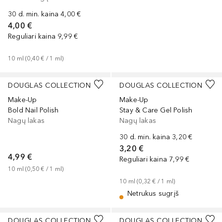
30 d. min. kaina
4,00 €
4,00 €
Reguliari kaina
9,99 €
10
ml
 (
0,40 €
 / 
1
ml
)
DOUGLAS COLLECTION
DOUGLAS COLLECTION
Make-Up
Make-Up
Bold Nail Polish
Stay & Care Gel Polish
Nagų lakas
Nagų lakas
30 d. min. kaina
3,20 €
3,20 €
4,99 €
Reguliari kaina
7,99 €
10
ml
 (
0,50 €
 / 
1
ml
)
10
ml
 (
0,32 €
 / 
1
ml
)
Netrukus sugrįš
DOUGLAS COLLECTION
DOUGLAS COLLECTION