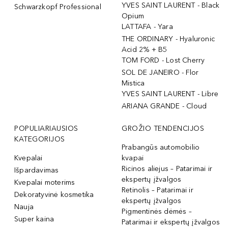
YVES SAINT LAURENT - Black
Schwarzkopf Professional
Opium
LATTAFA - Yara
THE ORDINARY - Hyaluronic
Acid 2% + B5
TOM FORD - Lost Cherry
SOL DE JANEIRO - Flor
Mistica
YVES SAINT LAURENT - Libre
ARIANA GRANDE - Cloud
POPULIARIAUSIOS
GROŽIO TENDENCIJOS
KATEGORIJOS
Prabangūs automobilio
Kvepalai
kvapai
Ricinos aliejus – Patarimai ir
Išpardavimas
ekspertų įžvalgos
Kvepalai moterims
Retinolis – Patarimai ir
Dekoratyvinė kosmetika
ekspertų įžvalgos
Nauja
Pigmentinės dėmės –
Super kaina
Patarimai ir ekspertų įžvalgos