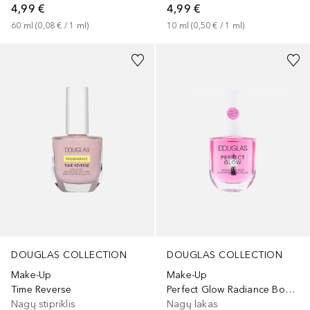
4,99 €
4,99 €
60
ml
 (
0,08 €
 / 
1
ml
)
10
ml
 (
0,50 €
 / 
1
ml
)
DOUGLAS COLLECTION
DOUGLAS COLLECTION
Make-Up
Make-Up
Time Reverse
Perfect Glow Radiance Booster & Nourishing Nail Polish
Nagų stipriklis
Nagų lakas