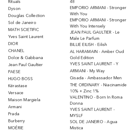
Rituals
48
EMPORIO ARMANI - Stronger
Dyson
With You
Douglas Collection
EMPORIO ARMANI - Stronger
Sol de Janeiro
With You Intensely
MATH SCIETIFIC
JEAN PAUL GAULTIER - Le
Yves Saint Laurent
Male Le Parfum
DIOR
BILLIE EILISH - Eilish
CHANEL
AL HARAMAIN - Amber Oud
Dolce & Gabbana
Gold Edition
YVES SAINT LAURENT - Y
Jean Paul Gaultier
ARMANI - My Way
PAESE
Gisada - Ambassador Men
HUGO BOSS
THE ORDINARY - Niacinamide
Kérastase
10% + Zinc 1%
Versace
VALENTINO - Born In Roma
Maison Margiela
Donna
Armani
YVES SAINT LAURENT -
Prada
MYSLF
Burberry
SOL DE JANEIRO - Agua
MOÉRIE
Mistica