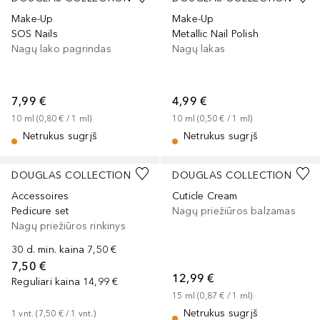
Make-Up
Make-Up
SOS Nails
Metallic Nail Polish
Nagų lako pagrindas
Nagų lakas
7,99 €
4,99 €
10
ml
 (
0,80 €
 / 
1
ml
)
10
ml
 (
0,50 €
 / 
1
ml
)
Netrukus sugrįš
Netrukus sugrįš
DOUGLAS COLLECTION
DOUGLAS COLLECTION
Accessoires
Cuticle Cream
Pedicure set
Nagų priežiūros balzamas
Nagų priežiūros rinkinys
30 d. min. kaina
7,50 €
7,50 €
12,99 €
Reguliari kaina
14,99 €
15
ml
 (
0,87 €
 / 
1
ml
)
Netrukus sugrįš
1
vnt.
 (
7,50 €
 / 
1
vnt.
)