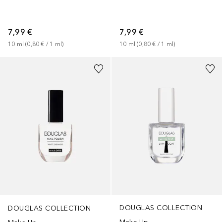
7,99 €
7,99 €
10
ml
 (
0,80 €
 / 
1
ml
)
10
ml
 (
0,80 €
 / 
1
ml
)
+
7
DOUGLAS COLLECTION
DOUGLAS COLLECTION