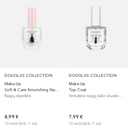
DOUGLAS COLLECTION
DOUGLAS COLLECTION
Make-Up
Make-Up
Soft & Care Nourishing Nail Strengthener
Top Coat
Nagų stipriklis
Viršutinis nagų lako sluoksnis
8,99 €
7,99 €
10
ml
 (
0,90 €
 / 
1
ml
)
10
ml
 (
0,80 €
 / 
1
ml
)