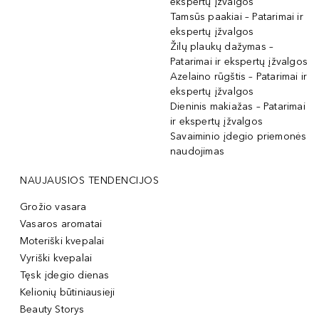
ekspertų įžvalgos
Tamsūs paakiai – Patarimai ir
ekspertų įžvalgos
Žilų plaukų dažymas –
Patarimai ir ekspertų įžvalgos
Azelaino rūgštis – Patarimai ir
ekspertų įžvalgos
Dieninis makiažas – Patarimai
ir ekspertų įžvalgos
Savaiminio įdegio priemonės
naudojimas
NAUJAUSIOS TENDENCIJOS
Grožio vasara
Vasaros aromatai
Moteriški kvepalai
Vyriški kvepalai
Tęsk įdegio dienas
Kelionių būtiniausieji
Beauty Storys