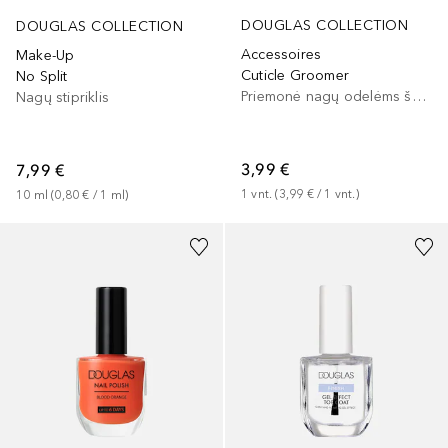
DOUGLAS COLLECTION
DOUGLAS COLLECTION
Accessoires
Make-Up
Cuticle Groomer
No Split
Priemonė nagų odelėms šalinti
Nagų stipriklis
3,99 €
7,99 €
1
vnt.
 (
3,99 €
 / 
1
vnt.
)
10
ml
 (
0,80 €
 / 
1
ml
)
+
5