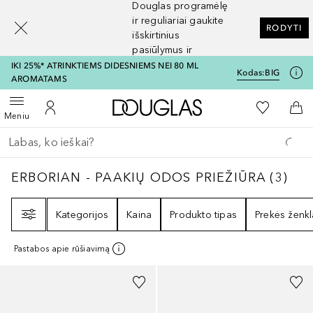
Douglas programėlę
[navigation.slideout.screenreader]
ir reguliariai gaukite
RODYTI
išskirtinius
pasiūlymus ir
nuolaidas
IKI 25%* ATRINKTIEMS DIDESNIEMS NEI 80 ML
Kodas:
BIG
AROMATAMS
Į Douglas pagrindinį pu
Į mano nor
Atidaryti meniu
Į mano paskyrą
Į kr
Meniu
Grįžk atgal
Vykdykite paiešką
ERBORIAN - PAAKIŲ ODOS PRIEŽIŪRA
3
RE
ERBORIAN - PAAKIŲ ODOS PRIEŽIŪRA
(
3
)
Filtras
Kategorijos
Kaina
Produkto tipas
Prekės ženkl
Pastabos apie rūšiavimą