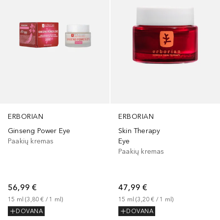
ERBORIAN
ERBORIAN
Ginseng Power Eye
Skin Therapy
Paakių kremas
Eye
Paakių kremas
56,99 €
47,99 €
15
ml
 (
3,80 €
 / 
1
ml
)
15
ml
 (
3,20 €
 / 
1
ml
)
DOVANA
DOVANA