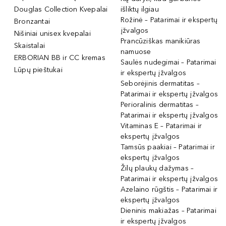
Douglas Collection Kvepalai
išliktų ilgiau
Rožinė – Patarimai ir ekspertų
Bronzantai
įžvalgos
Nišiniai unisex kvepalai
Prancūziškas manikiūras
Skaistalai
namuose
ERBORIAN BB ir CC kremas
Saulės nudegimai – Patarimai
Lūpų pieštukai
ir ekspertų įžvalgos
Seborėjinis dermatitas –
Patarimai ir ekspertų įžvalgos
Perioralinis dermatitas –
Patarimai ir ekspertų įžvalgos
Vitaminas E – Patarimai ir
ekspertų įžvalgos
Tamsūs paakiai – Patarimai ir
ekspertų įžvalgos
Žilų plaukų dažymas –
Patarimai ir ekspertų įžvalgos
Azelaino rūgštis – Patarimai ir
ekspertų įžvalgos
Dieninis makiažas – Patarimai
ir ekspertų įžvalgos