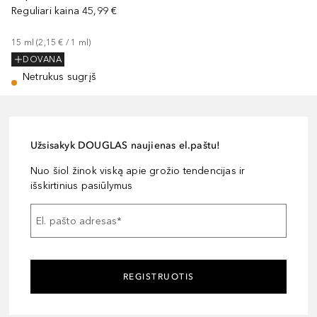
Reguliari kaina
45,99 €
15
ml
 (
2,15 €
 / 
1
ml
)
DOVANA
Netrukus sugrįš
Užsisakyk DOUGLAS naujienas el.paštu!
Nuo šiol žinok viską apie grožio tendencijas ir
išskirtinius pasiūlymus
El. pašto adresas
*
REGISTRUOTIS