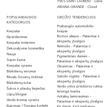
YVES SAINT LAURENT - Libre
ARIANA GRANDE - Cloud
POPULIARIAUSIOS
GROŽIO TENDENCIJOS
KATEGORIJOS
Prabangūs automobilio
Kvepalai
kvapai
Ricinos aliejus – Patarimai ir
Išpardavimas
ekspertų įžvalgos
Kvepalai moterims
Retinolis – Patarimai ir
Dekoratyvinė kosmetika
ekspertų įžvalgos
Nauja
Pigmentinės dėmės –
Super kaina
Patarimai ir ekspertų įžvalgos
Kvepalai vyrams
Glicerinas – Patarimai ir
Blakstienų serumai
ekspertų įžvalgos
Salicilo rūgštis – Patarimai ir
Rituals Dovanų rinkiniai
ekspertų įžvalgos
Blakstienų tušai
Veido odos priežiūros rutina:
Šukos ir plaukų šepečiai
teisinga tvarka
Lūpų blizgiai
Antakių laminavimas –
Veido kremai vyrams
Patarimai ir ekspertų įžvalgos
Kuponas / Dovanų kortelė
Ką daryti, kad garbanos