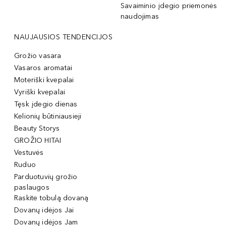
Savaiminio įdegio priemonės
naudojimas
NAUJAUSIOS TENDENCIJOS
Grožio vasara
Vasaros aromatai
Moteriški kvepalai
Vyriški kvepalai
Tęsk įdegio dienas
Kelionių būtiniausieji
Beauty Storys
GROŽIO HITAI
Vestuvės
Ruduo
Parduotuvių grožio
paslaugos
Raskite tobulą dovaną
Dovanų idėjos Jai
Dovanų idėjos Jam