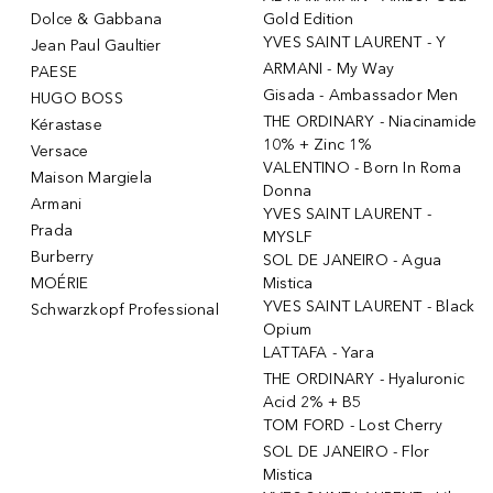
Dolce & Gabbana
Gold Edition
YVES SAINT LAURENT - Y
Jean Paul Gaultier
ARMANI - My Way
PAESE
Gisada - Ambassador Men
HUGO BOSS
THE ORDINARY - Niacinamide
Kérastase
10% + Zinc 1%
Versace
VALENTINO - Born In Roma
Maison Margiela
Donna
Armani
YVES SAINT LAURENT -
Prada
MYSLF
Burberry
SOL DE JANEIRO - Agua
MOÉRIE
Mistica
YVES SAINT LAURENT - Black
Schwarzkopf Professional
Opium
LATTAFA - Yara
THE ORDINARY - Hyaluronic
Acid 2% + B5
TOM FORD - Lost Cherry
SOL DE JANEIRO - Flor
Mistica