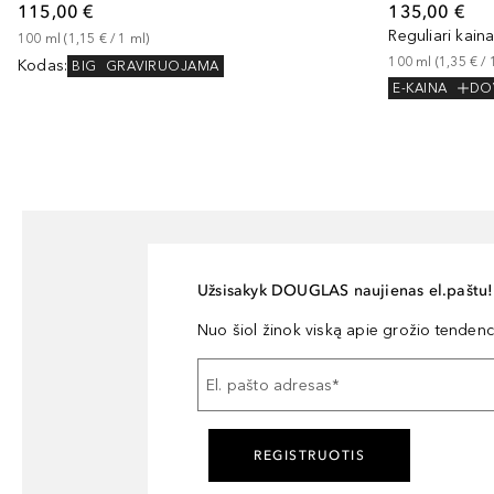
115,00 €
135,00 €
Reguliari kain
100
ml
 (
1,15 €
 / 
1
ml
)
100
ml
 (
1,35 €
 / 
Kodas
:
BIG
GRAVIRUOJAMA
E-KAINA
DO
Užsisakyk DOUGLAS naujienas el.paštu!
Nuo šiol žinok viską apie grožio tendencij
El. pašto adresas
*
REGISTRUOTIS