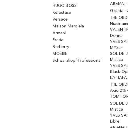
ARMANI 
HUGO BOSS
Gisada -
Kérastase
THE ORD
Versace
Niacinam
Maison Margiela
VALENTIN
Armani
Donna
Prada
YVES SAI
Burberry
MYSLF
MOÉRIE
SOL DE J
Mistica
Schwarzkopf Professional
YVES SAI
Black Op
LATTAFA 
THE ORDI
Acid 2% 
TOM FORD
SOL DE J
Mistica
YVES SAI
Libre
ARIANA 