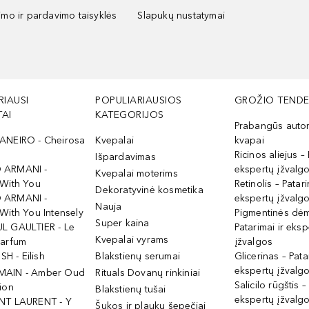
kimo ir pardavimo taisyklės
Slapukų nustatymai
RIAUSI
POPULIARIAUSIOS
GROŽIO TENDE
AI
KATEGORIJOS
Prabangūs auto
ANEIRO - Cheirosa
Kvepalai
kvapai
Ricinos aliejus – 
Išpardavimas
 ARMANI -
ekspertų įžvalg
Kvepalai moterims
 With You
Retinolis – Patari
Dekoratyvinė kosmetika
 ARMANI -
ekspertų įžvalg
Nauja
With You Intensely
Pigmentinės dė
Super kaina
L GAULTIER - Le
Patarimai ir eksp
Kvepalai vyrams
Parfum
įžvalgos
ISH - Eilish
Blakstienų serumai
Glicerinas – Pata
ekspertų įžvalg
MAIN - Amber Oud
Rituals Dovanų rinkiniai
Salicilo rūgštis –
ion
Blakstienų tušai
ekspertų įžvalg
NT LAURENT - Y
Šukos ir plaukų šepečiai