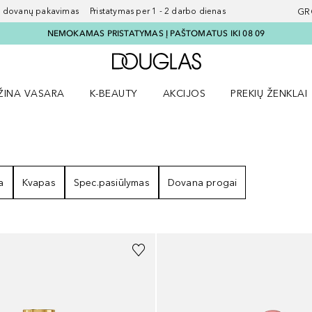
ovanų pakavimas Pristatymas per 1 - 2 darbo dienas
GR
NEMOKAMAS PRISTATYMAS Į PAŠTOMATUS IKI 08 09
Į Douglas pagrindinį pu
ŽINA VASARA
K-BEAUTY
AKCIJOS
PREKIŲ ŽENKLAI
meniu
aryti Amžina vasara meniu
Atidaryti AKCIJOS meniu
Atidaryti PREKIŲ 
EZULTATAI
a
Kvapas
Spec.pasiūlymas
Dovana progai