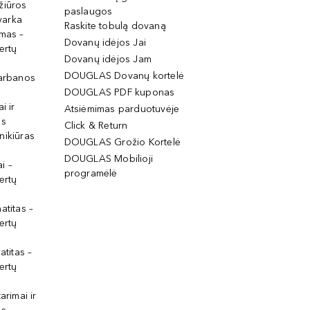
žiūros
paslaugos
tvarka
Raskite tobulą dovaną
imas –
Dovanų idėjos Jai
ertų
Dovanų idėjos Jam
DOUGLAS Dovanų kortelė
garbanos
DOUGLAS PDF kuponas
i ir
Atsiėmimas parduotuvėje
os
Click & Return
nikiūras
DOUGLAS Grožio Kortelė
DOUGLAS Mobilioji
i –
programėlė
ertų
atitas –
ertų
atitas –
ertų
arimai ir