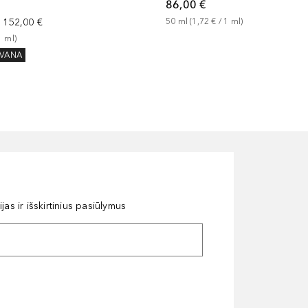
86,00 €
50
ml
 (
1,72 €
 / 
1
ml
)
a
152,00 €
1
ml
)
VANA
as ir išskirtinius pasiūlymus