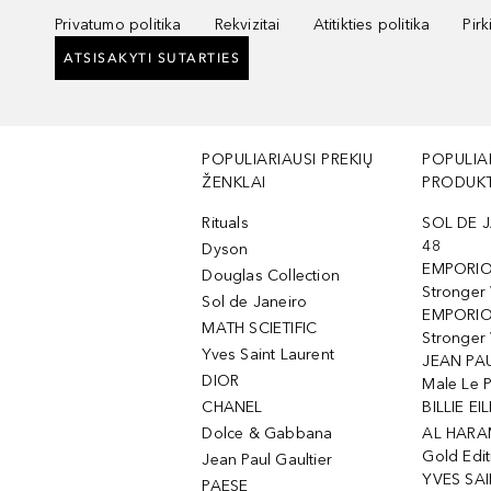
Privatumo politika
Rekvizitai
Atitikties politika
Pir
ATSISAKYTI SUTARTIES
POPULIARIAUSI PREKIŲ
POPULIA
ŽENKLAI
PRODUKT
Rituals
SOL DE J
48
Dyson
EMPORIO
Douglas Collection
Stronger
Sol de Janeiro
EMPORIO
MATH SCIETIFIC
Stronger 
Yves Saint Laurent
JEAN PAU
DIOR
Male Le 
CHANEL
BILLIE EIL
Dolce & Gabbana
AL HARA
Gold Edit
Jean Paul Gaultier
YVES SAI
PAESE