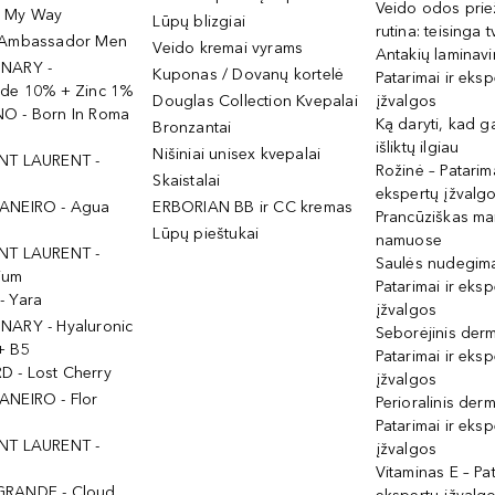
Veido odos prie
- My Way
Lūpų blizgiai
rutina: teisinga 
 Ambassador Men
Veido kremai vyrams
Antakių laminav
INARY -
Kuponas / Dovanų kortelė
Patarimai ir eksp
ide 10% + Zinc 1%
Douglas Collection Kvepalai
įžvalgos
O - Born In Roma
Ką daryti, kad 
Bronzantai
išliktų ilgiau
Nišiniai unisex kvepalai
NT LAURENT -
Rožinė – Patarima
Skaistalai
ekspertų įžvalg
ANEIRO - Agua
ERBORIAN BB ir CC kremas
Prancūziškas ma
Lūpų pieštukai
namuose
NT LAURENT -
Saulės nudegima
ium
Patarimai ir eksp
- Yara
įžvalgos
NARY - Hyaluronic
Seborėjinis derm
+ B5
Patarimai ir eksp
 - Lost Cherry
įžvalgos
ANEIRO - Flor
Perioralinis derm
Patarimai ir eksp
NT LAURENT -
įžvalgos
Vitaminas E – Pat
GRANDE - Cloud