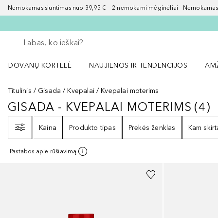
Nemokamas siuntimas nuo 39,95 € 2 nemokami mėginėliai Nemokamas d
Grįžk atgal
Vykdykite paiešką
DOVANŲ KORTELĖ
NAUJIENOS IR TENDENCIJOS
AM
Atidaryti NAUJIENOS IR TENDENCIJOS 
Atid
Titulinis
Gisada
Kvepalai
Kvepalai moterims
GISADA - KVEPALAI MOTERIMS
(
4
)
GISADA - KVEPALAI MOTERIMS
4
R
Filtras
Kaina
Produkto tipas
Prekės ženklas
Kam skirt
Pastabos apie rūšiavimą