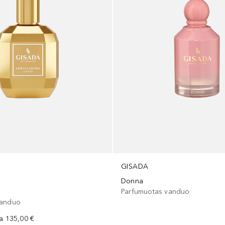
GISADA
Donna
Parfumuotas vanduo
vanduo
na
135,00 €