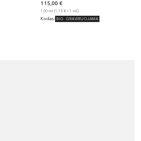
115,00 €
100
ml
 (
1,15 €
 / 
1
ml
)
Kodas
:
BIG
GRAVIRUOJAMA