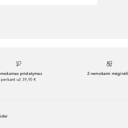
mokamas pristatymas
2 nemokami mėginėli
perkant už 39,95 €
ūdai