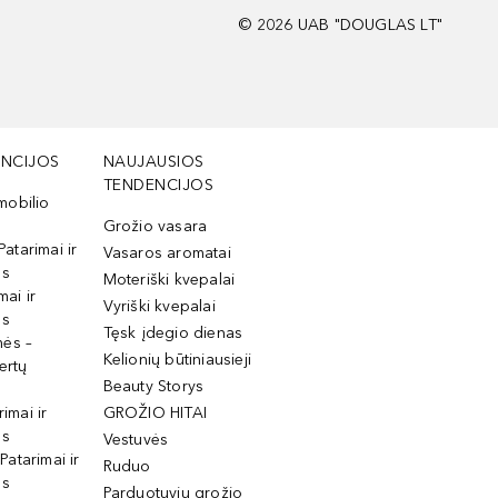
©
2026
UAB "DOUGLAS LT"
NCIJOS
NAUJAUSIOS
TENDENCIJOS
mobilio
Grožio vasara
Patarimai ir
Vasaros aromatai
os
Moteriški kvepalai
mai ir
Vyriški kvepalai
os
Tęsk įdegio dienas
mės –
Kelionių būtiniausieji
ertų
Beauty Storys
rimai ir
GROŽIO HITAI
os
Vestuvės
 Patarimai ir
Ruduo
os
Parduotuvių grožio