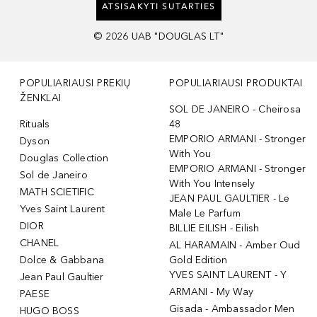
ATSISAKYTI SUTARTIES
©
2026
UAB "DOUGLAS LT"
POPULIARIAUSI PREKIŲ
POPULIARIAUSI PRODUKTAI
ŽENKLAI
SOL DE JANEIRO - Cheirosa
Rituals
48
EMPORIO ARMANI - Stronger
Dyson
With You
Douglas Collection
EMPORIO ARMANI - Stronger
Sol de Janeiro
With You Intensely
MATH SCIETIFIC
JEAN PAUL GAULTIER - Le
Yves Saint Laurent
Male Le Parfum
DIOR
BILLIE EILISH - Eilish
CHANEL
AL HARAMAIN - Amber Oud
Dolce & Gabbana
Gold Edition
YVES SAINT LAURENT - Y
Jean Paul Gaultier
ARMANI - My Way
PAESE
Gisada - Ambassador Men
HUGO BOSS