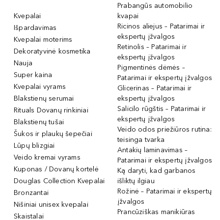
Prabangūs automobilio
Kvepalai
kvapai
Ricinos aliejus – Patarimai ir
Išpardavimas
ekspertų įžvalgos
Kvepalai moterims
Retinolis – Patarimai ir
Dekoratyvinė kosmetika
ekspertų įžvalgos
Nauja
Pigmentinės dėmės –
Super kaina
Patarimai ir ekspertų įžvalgos
Kvepalai vyrams
Glicerinas – Patarimai ir
Blakstienų serumai
ekspertų įžvalgos
Salicilo rūgštis – Patarimai ir
Rituals Dovanų rinkiniai
ekspertų įžvalgos
Blakstienų tušai
Veido odos priežiūros rutina:
Šukos ir plaukų šepečiai
teisinga tvarka
Lūpų blizgiai
Antakių laminavimas –
Veido kremai vyrams
Patarimai ir ekspertų įžvalgos
Kuponas / Dovanų kortelė
Ką daryti, kad garbanos
Douglas Collection Kvepalai
išliktų ilgiau
Rožinė – Patarimai ir ekspertų
Bronzantai
įžvalgos
Nišiniai unisex kvepalai
Prancūziškas manikiūras
Skaistalai