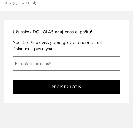
8
ml
 (
4,25 €
 / 
1
ml
)
Užsisakyk DOUGLAS naujienas el.paštu!
Nuo šiol žinok viską apie grožio tendencijas ir
išskirtinius pasiūlymus
El. pašto adresas
*
REGISTRUOTIS