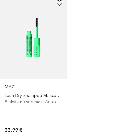
MAC
Lash Dry Shampoo Mascara Refresher
Blakstienų serumas, Antakių serumas, Blakstienų tušo pagrindas
33,99 €