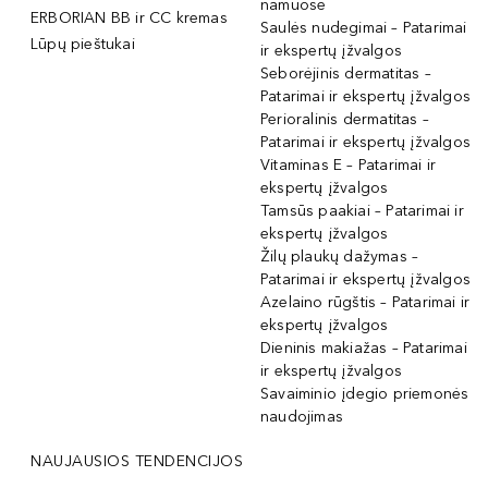
namuose
ERBORIAN BB ir CC kremas
Saulės nudegimai – Patarimai
Lūpų pieštukai
ir ekspertų įžvalgos
Seborėjinis dermatitas –
Patarimai ir ekspertų įžvalgos
Perioralinis dermatitas –
Patarimai ir ekspertų įžvalgos
Vitaminas E – Patarimai ir
ekspertų įžvalgos
Tamsūs paakiai – Patarimai ir
ekspertų įžvalgos
Žilų plaukų dažymas –
Patarimai ir ekspertų įžvalgos
Azelaino rūgštis – Patarimai ir
ekspertų įžvalgos
Dieninis makiažas – Patarimai
ir ekspertų įžvalgos
Savaiminio įdegio priemonės
naudojimas
NAUJAUSIOS TENDENCIJOS