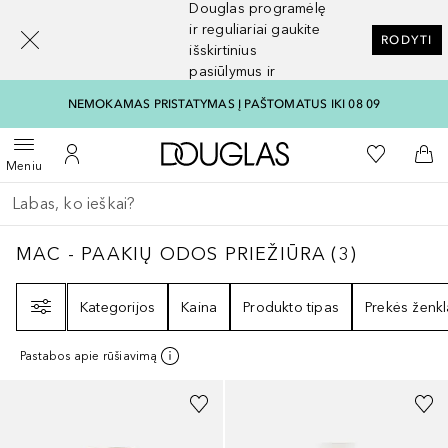
Douglas programėlę
[navigation.slideout.screenreader]
ir reguliariai gaukite
RODYTI
išskirtinius
pasiūlymus ir
nuolaidas
NEMOKAMAS PRISTATYMAS Į PAŠTOMATUS IKI 08 09
Į Douglas pagrindinį pu
Į mano nor
Atidaryti meniu
Į mano paskyrą
Į kr
Meniu
Grįžk atgal
Vykdykite paiešką
MAC - PAAKIŲ ODOS PRIEŽIŪRA
3
REZULTA
MAC - PAAKIŲ ODOS PRIEŽIŪRA
(
3
)
Filtras
Kategorijos
Kaina
Produkto tipas
Prekės ženkl
Pastabos apie rūšiavimą