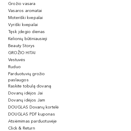
Grožio vasara
Vasaros aromatai
Moteriški kvepalai
Vyriški kvepalai
Tęsk įdegio dienas
Kelionių būtiniausieji
Beauty Storys
GROŽIO HITAI
Vestuvės
Ruduo
Parduotuvių grožio
paslaugos
Raskite tobulą dovaną
Dovanų idėjos Jai
Dovanų idėjos Jam
DOUGLAS Dovanų kortelė
DOUGLAS PDF kuponas
Atsiėmimas parduotuvėje
Click & Return