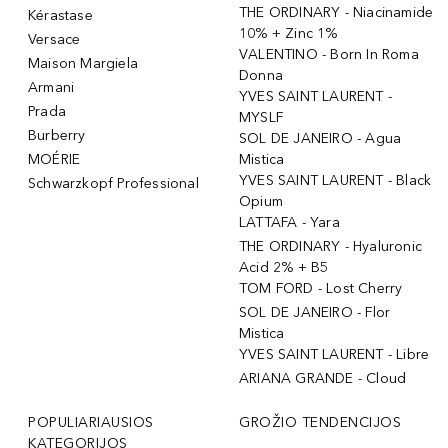
THE ORDINARY - Niacinamide
Kérastase
10% + Zinc 1%
Versace
VALENTINO - Born In Roma
Maison Margiela
Donna
Armani
YVES SAINT LAURENT -
Prada
MYSLF
Burberry
SOL DE JANEIRO - Agua
MOÉRIE
Mistica
YVES SAINT LAURENT - Black
Schwarzkopf Professional
Opium
LATTAFA - Yara
THE ORDINARY - Hyaluronic
Acid 2% + B5
TOM FORD - Lost Cherry
SOL DE JANEIRO - Flor
Mistica
YVES SAINT LAURENT - Libre
ARIANA GRANDE - Cloud
POPULIARIAUSIOS
GROŽIO TENDENCIJOS
KATEGORIJOS