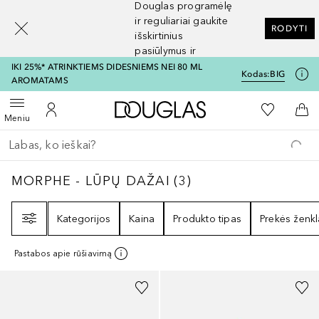
Douglas programėlę
[navigation.slideout.screenreader]
ir reguliariai gaukite
RODYTI
išskirtinius
pasiūlymus ir
nuolaidas
IKI 25%* ATRINKTIEMS DIDESNIEMS NEI 80 ML
Kodas:
BIG
AROMATAMS
Į Douglas pagrindinį pu
Į mano nor
Atidaryti meniu
Į mano paskyrą
Į kr
Meniu
Grįžk atgal
Vykdykite paiešką
MORPHE - LŪPŲ DAŽAI
3
REZULTATAI
MORPHE - LŪPŲ DAŽAI
(
3
)
Filtras
Kategorijos
Kaina
Produkto tipas
Prekės ženkl
Pastabos apie rūšiavimą
+
7
+
9