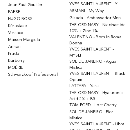
YVES SAINT LAURENT - Y
Jean Paul Gaultier
ARMANI - My Way
PAESE
Gisada - Ambassador Men
HUGO BOSS
THE ORDINARY - Niacinamide
Kérastase
10% + Zinc 1%
Versace
VALENTINO - Born In Roma
Maison Margiela
Donna
Armani
YVES SAINT LAURENT -
Prada
MYSLF
Burberry
SOL DE JANEIRO - Agua
MOÉRIE
Mistica
YVES SAINT LAURENT - Black
Schwarzkopf Professional
Opium
LATTAFA - Yara
THE ORDINARY - Hyaluronic
Acid 2% + B5
TOM FORD - Lost Cherry
SOL DE JANEIRO - Flor
Mistica
YVES SAINT LAURENT - Libre