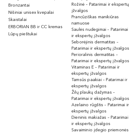
Rožinė – Patarimai ir ekspertų
Bronzantai
įžvalgos
Nišiniai unisex kvepalai
Prancūziškas manikiūras
Skaistalai
namuose
ERBORIAN BB ir CC kremas
Saulės nudegimai – Patarimai
Lūpų pieštukai
ir ekspertų įžvalgos
Seborėjinis dermatitas –
Patarimai ir ekspertų įžvalgos
Perioralinis dermatitas –
Patarimai ir ekspertų įžvalgos
Vitaminas E – Patarimai ir
ekspertų įžvalgos
Tamsūs paakiai – Patarimai ir
ekspertų įžvalgos
Žilų plaukų dažymas –
Patarimai ir ekspertų įžvalgos
Azelaino rūgštis – Patarimai ir
ekspertų įžvalgos
Dieninis makiažas – Patarimai
ir ekspertų įžvalgos
Savaiminio įdegio priemonės