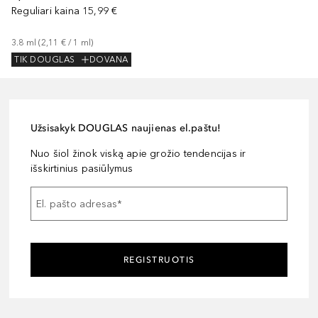
Reguliari kaina
15,99 €
3.8
ml
 (
2,11 €
 / 
1
ml
)
TIK DOUGLAS
DOVANA
Užsisakyk DOUGLAS naujienas el.paštu!
Nuo šiol žinok viską apie grožio tendencijas ir
išskirtinius pasiūlymus
El. pašto adresas
*
REGISTRUOTIS