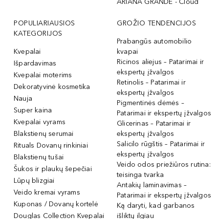
ARIANA GRANDE - Cloud
POPULIARIAUSIOS
GROŽIO TENDENCIJOS
KATEGORIJOS
Prabangūs automobilio
Kvepalai
kvapai
Ricinos aliejus – Patarimai ir
Išpardavimas
ekspertų įžvalgos
Kvepalai moterims
Retinolis – Patarimai ir
Dekoratyvinė kosmetika
ekspertų įžvalgos
Nauja
Pigmentinės dėmės –
Super kaina
Patarimai ir ekspertų įžvalgos
Kvepalai vyrams
Glicerinas – Patarimai ir
Blakstienų serumai
ekspertų įžvalgos
Salicilo rūgštis – Patarimai ir
Rituals Dovanų rinkiniai
ekspertų įžvalgos
Blakstienų tušai
Veido odos priežiūros rutina:
Šukos ir plaukų šepečiai
teisinga tvarka
Lūpų blizgiai
Antakių laminavimas –
Veido kremai vyrams
Patarimai ir ekspertų įžvalgos
Kuponas / Dovanų kortelė
Ką daryti, kad garbanos
Douglas Collection Kvepalai
išliktų ilgiau