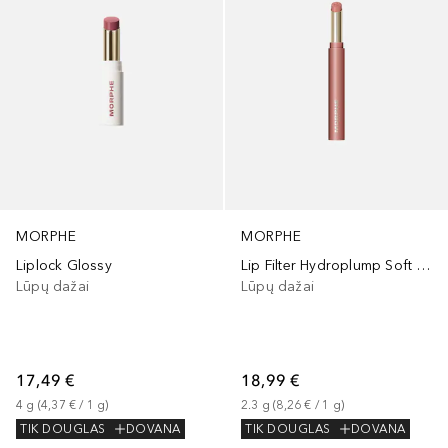
MORPHE
MORPHE
Liplock Glossy
Lip Filter Hydroplump Soft Matte Lipstick
Lūpų dažai
Lūpų dažai
17,49 €
18,99 €
4
g
 (
4,37 €
 / 
1
g
)
2.3
g
 (
8,26 €
 / 
1
g
)
TIK DOUGLAS
DOVANA
TIK DOUGLAS
DOVANA
+
3