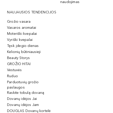
naudojimas
NAUJAUSIOS TENDENCIJOS
Grožio vasara
Vasaros aromatai
Moteriški kvepalai
Vyriški kvepalai
Tęsk įdegio dienas
Kelionių būtiniausieji
Beauty Storys
GROŽIO HITAI
Vestuvės
Ruduo
Parduotuvių grožio
paslaugos
Raskite tobulą dovaną
Dovanų idėjos Jai
Dovanų idėjos Jam
DOUGLAS Dovanų kortelė