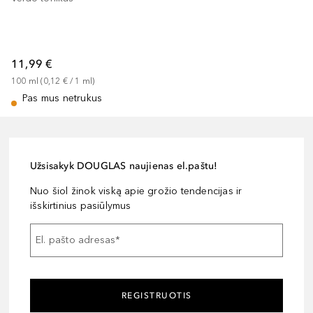
11,99 €
100
ml
 (
0,12 €
 / 
1
ml
)
Pas mus netrukus
Užsisakyk DOUGLAS naujienas el.paštu!
Nuo šiol žinok viską apie grožio tendencijas ir
išskirtinius pasiūlymus
El. pašto adresas
*
REGISTRUOTIS