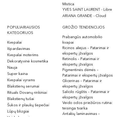
Mistica
YVES SAINT LAURENT - Libre
ARIANA GRANDE - Cloud
POPULIARIAUSIOS
GROŽIO TENDENCIJOS
KATEGORIJOS
Prabangūs automobilio
Kvepalai
kvapai
Ricinos aliejus – Patarimai ir
Išpardavimas
ekspertų įžvalgos
Kvepalai moterims
Retinolis – Patarimai ir
Dekoratyvinė kosmetika
ekspertų įžvalgos
Nauja
Pigmentinės dėmės –
Super kaina
Patarimai ir ekspertų įžvalgos
Kvepalai vyrams
Glicerinas – Patarimai ir
Blakstienų serumai
ekspertų įžvalgos
Salicilo rūgštis – Patarimai ir
Rituals Dovanų rinkiniai
ekspertų įžvalgos
Blakstienų tušai
Veido odos priežiūros rutina:
Šukos ir plaukų šepečiai
teisinga tvarka
Lūpų blizgiai
Antakių laminavimas –