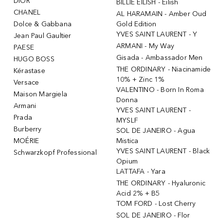
DIOR
BILLIE EILISH - Eilish
CHANEL
AL HARAMAIN - Amber Oud
Dolce & Gabbana
Gold Edition
YVES SAINT LAURENT - Y
Jean Paul Gaultier
ARMANI - My Way
PAESE
Gisada - Ambassador Men
HUGO BOSS
THE ORDINARY - Niacinamide
Kérastase
10% + Zinc 1%
Versace
VALENTINO - Born In Roma
Maison Margiela
Donna
Armani
YVES SAINT LAURENT -
Prada
MYSLF
Burberry
SOL DE JANEIRO - Agua
MOÉRIE
Mistica
YVES SAINT LAURENT - Black
Schwarzkopf Professional
Opium
LATTAFA - Yara
THE ORDINARY - Hyaluronic
Acid 2% + B5
TOM FORD - Lost Cherry
SOL DE JANEIRO - Flor