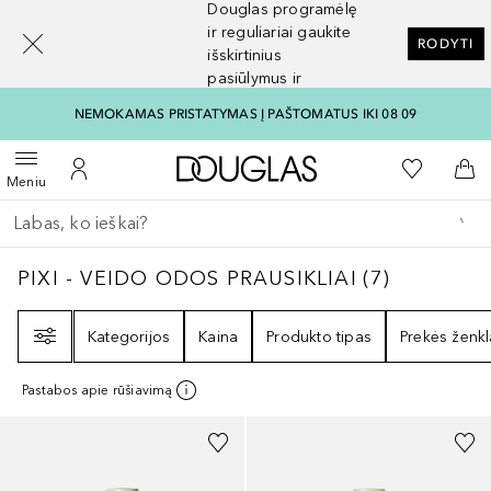
Douglas programėlę
[navigation.slideout.screenreader]
ir reguliariai gaukite
RODYTI
išskirtinius
pasiūlymus ir
nuolaidas
NEMOKAMAS PRISTATYMAS Į PAŠTOMATUS IKI 08 09
Į Douglas pagrindinį pu
Į mano nor
Atidaryti meniu
Į mano paskyrą
Į kr
Meniu
Grįžk atgal
Vykdykite paiešką
PIXI - VEIDO ODOS PRAUSIKLIAI
7
REZULTA
PIXI - VEIDO ODOS PRAUSIKLIAI
(
7
)
Filtras
Kategorijos
Kaina
Produkto tipas
Prekės ženkl
Pastabos apie rūšiavimą