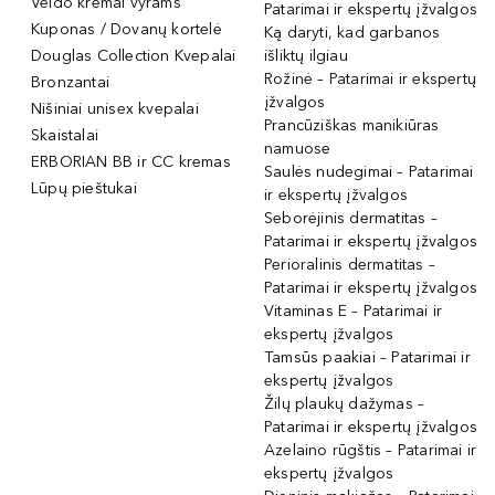
Veido kremai vyrams
Patarimai ir ekspertų įžvalgos
Kuponas / Dovanų kortelė
Ką daryti, kad garbanos
Douglas Collection Kvepalai
išliktų ilgiau
Rožinė – Patarimai ir ekspertų
Bronzantai
įžvalgos
Nišiniai unisex kvepalai
Prancūziškas manikiūras
Skaistalai
namuose
ERBORIAN BB ir CC kremas
Saulės nudegimai – Patarimai
Lūpų pieštukai
ir ekspertų įžvalgos
Seborėjinis dermatitas –
Patarimai ir ekspertų įžvalgos
Perioralinis dermatitas –
Patarimai ir ekspertų įžvalgos
Vitaminas E – Patarimai ir
ekspertų įžvalgos
Tamsūs paakiai – Patarimai ir
ekspertų įžvalgos
Žilų plaukų dažymas –
Patarimai ir ekspertų įžvalgos
Azelaino rūgštis – Patarimai ir
ekspertų įžvalgos