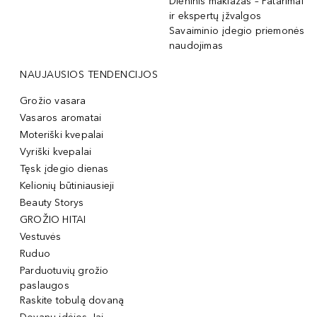
Dieninis makiažas – Patarimai
ir ekspertų įžvalgos
Savaiminio įdegio priemonės
naudojimas
NAUJAUSIOS TENDENCIJOS
Grožio vasara
Vasaros aromatai
Moteriški kvepalai
Vyriški kvepalai
Tęsk įdegio dienas
Kelionių būtiniausieji
Beauty Storys
GROŽIO HITAI
Vestuvės
Ruduo
Parduotuvių grožio
paslaugos
Raskite tobulą dovaną