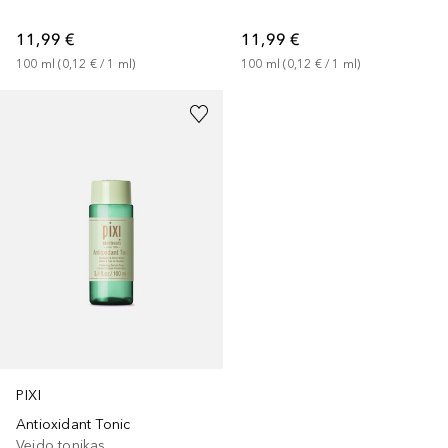
11,99 €
11,99 €
100
ml
 (
0,12 €
 / 
1
ml
)
100
ml
 (
0,12 €
 / 
1
ml
)
PIXI
Antioxidant Tonic
Veido tonikas