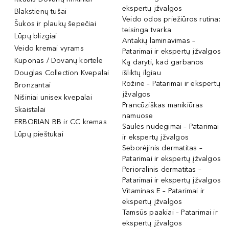
ekspertų įžvalgos
Blakstienų tušai
Veido odos priežiūros rutina:
Šukos ir plaukų šepečiai
teisinga tvarka
Lūpų blizgiai
Antakių laminavimas –
Veido kremai vyrams
Patarimai ir ekspertų įžvalgos
Kuponas / Dovanų kortelė
Ką daryti, kad garbanos
Douglas Collection Kvepalai
išliktų ilgiau
Rožinė – Patarimai ir ekspertų
Bronzantai
įžvalgos
Nišiniai unisex kvepalai
Prancūziškas manikiūras
Skaistalai
namuose
ERBORIAN BB ir CC kremas
Saulės nudegimai – Patarimai
Lūpų pieštukai
ir ekspertų įžvalgos
Seborėjinis dermatitas –
Patarimai ir ekspertų įžvalgos
Perioralinis dermatitas –
Patarimai ir ekspertų įžvalgos
Vitaminas E – Patarimai ir
ekspertų įžvalgos
Tamsūs paakiai – Patarimai ir
ekspertų įžvalgos