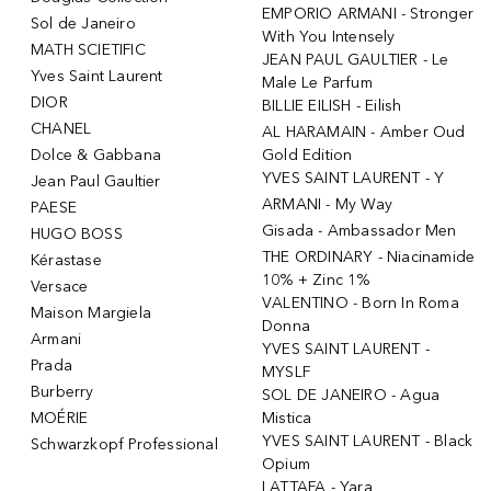
EMPORIO ARMANI - Stronger
Sol de Janeiro
With You Intensely
MATH SCIETIFIC
JEAN PAUL GAULTIER - Le
Yves Saint Laurent
Male Le Parfum
DIOR
BILLIE EILISH - Eilish
CHANEL
AL HARAMAIN - Amber Oud
Dolce & Gabbana
Gold Edition
YVES SAINT LAURENT - Y
Jean Paul Gaultier
ARMANI - My Way
PAESE
Gisada - Ambassador Men
HUGO BOSS
THE ORDINARY - Niacinamide
Kérastase
10% + Zinc 1%
Versace
VALENTINO - Born In Roma
Maison Margiela
Donna
Armani
YVES SAINT LAURENT -
Prada
MYSLF
Burberry
SOL DE JANEIRO - Agua
MOÉRIE
Mistica
YVES SAINT LAURENT - Black
Schwarzkopf Professional
Opium
LATTAFA - Yara