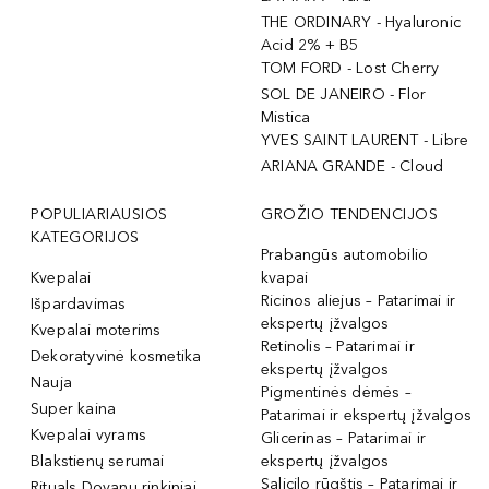
THE ORDINARY - Hyaluronic
Acid 2% + B5
TOM FORD - Lost Cherry
SOL DE JANEIRO - Flor
Mistica
YVES SAINT LAURENT - Libre
ARIANA GRANDE - Cloud
POPULIARIAUSIOS
GROŽIO TENDENCIJOS
KATEGORIJOS
Prabangūs automobilio
Kvepalai
kvapai
Ricinos aliejus – Patarimai ir
Išpardavimas
ekspertų įžvalgos
Kvepalai moterims
Retinolis – Patarimai ir
Dekoratyvinė kosmetika
ekspertų įžvalgos
Nauja
Pigmentinės dėmės –
Super kaina
Patarimai ir ekspertų įžvalgos
Kvepalai vyrams
Glicerinas – Patarimai ir
Blakstienų serumai
ekspertų įžvalgos
Salicilo rūgštis – Patarimai ir
Rituals Dovanų rinkiniai