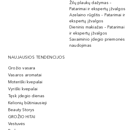
Žilų plaukų dažymas –
Patarimai ir ekspertų įžvalgos
Azelaino rūgštis – Patarimai ir
ekspertų įžvalgos
Dieninis makiažas – Patarimai
ir ekspertų įžvalgos
Savaiminio įdegio priemonės
naudojimas
NAUJAUSIOS TENDENCIJOS
Grožio vasara
Vasaros aromatai
Moteriški kvepalai
Vyriški kvepalai
Tęsk įdegio dienas
Kelionių būtiniausieji
Beauty Storys
GROŽIO HITAI
Vestuvės