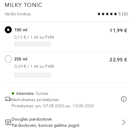
MILKY TONIC
Veido tonikas
5
(
3
)
100 ml
11,99 €
0,12 €
 / 
1
ml
su PVM
250 ml
22,95 €
0,09 €
 / 
1
ml
su PVM
Internete
:
Turime
Nemokamas pristatymas
Pristatymas: pn, 07.08.2026–pr, 10.08.2026
Douglas parduotuvė
Parduotuvės, kuriose galima įsigyti
PRIDĖTI Į KREPŠELĮ