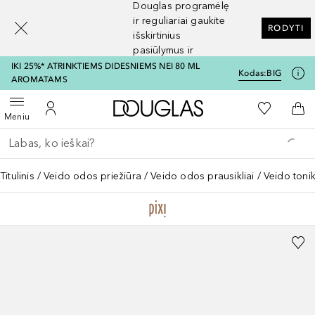
Douglas programėlę
[navigation.slideout.screenreader]
ir reguliariai gaukite
RODYTI
išskirtinius
pasiūlymus ir
nuolaidas
IKI 25%* ATRINKTIEMS DIDESNIEMS NEI 80 ML
Kodas:
BIG
AROMATAMS
Į Douglas pagrindinį pu
Į mano nor
Atidaryti meniu
Į mano paskyrą
Į kr
Meniu
Grįžk atgal
Vykdykite paiešką
Titulinis
Veido odos priežiūra
Veido odos prausikliai
Veido tonik