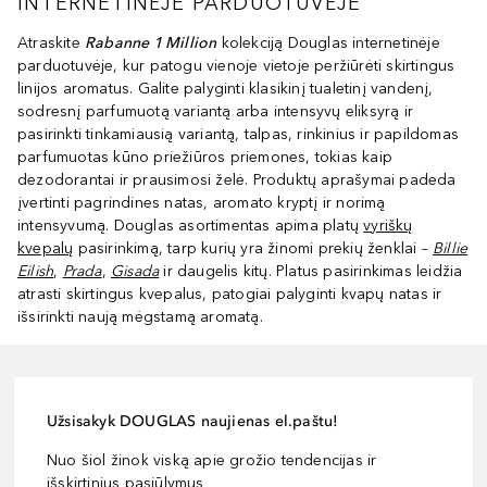
INTERNETINĖJE PARDUOTUVĖJE
Atraskite
Rabanne 1 Million
kolekciją Douglas internetinėje
parduotuvėje, kur patogu vienoje vietoje peržiūrėti skirtingus
linijos aromatus. Galite palyginti klasikinį tualetinį vandenį,
sodresnį parfumuotą variantą arba intensyvų eliksyrą ir
pasirinkti tinkamiausią variantą, talpas, rinkinius ir papildomas
parfumuotas kūno priežiūros priemones, tokias kaip
dezodorantai ir prausimosi želė. Produktų aprašymai padeda
įvertinti pagrindines natas, aromato kryptį ir norimą
intensyvumą. Douglas asortimentas apima platų
vyriškų
kvepalų
pasirinkimą, tarp kurių yra žinomi prekių ženklai –
Billie
Eilish
,
Prada
,
Gisada
ir daugelis kitų. Platus pasirinkimas leidžia
atrasti skirtingus kvepalus, patogiai palyginti kvapų natas ir
išsirinkti naują mėgstamą aromatą.
Užsisakyk DOUGLAS naujienas el.paštu!
Nuo šiol žinok viską apie grožio tendencijas ir
išskirtinius pasiūlymus