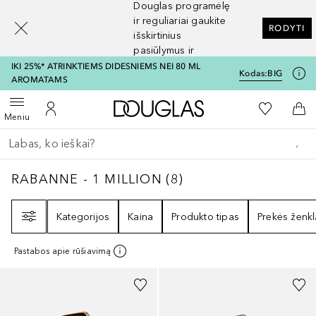
Douglas programėlę
[navigation.slideout.screenreader]
ir reguliariai gaukite
RODYTI
išskirtinius
pasiūlymus ir
nuolaidas
IKI 25%* ATRINKTIEMS DIDESNIEMS NEI 80 ML
Kodas:
BIG
AROMATAMS
Į Douglas pagrindinį pu
Į mano nor
Atidaryti meniu
Į mano paskyrą
Į kr
Meniu
Grįžk atgal
Vykdykite paiešką
RABANNE - 1 MILLION
8
REZULTATAI
RABANNE - 1 MILLION
(
8
)
Filtras
Kategorijos
Kaina
Produkto tipas
Prekės ženkl
Pastabos apie rūšiavimą