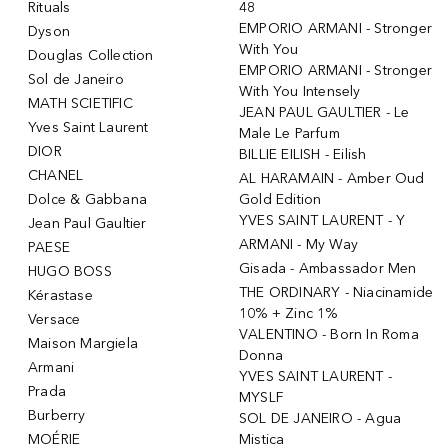
Rituals
48
EMPORIO ARMANI - Stronger
Dyson
With You
Douglas Collection
EMPORIO ARMANI - Stronger
Sol de Janeiro
With You Intensely
MATH SCIETIFIC
JEAN PAUL GAULTIER - Le
Yves Saint Laurent
Male Le Parfum
DIOR
BILLIE EILISH - Eilish
CHANEL
AL HARAMAIN - Amber Oud
Dolce & Gabbana
Gold Edition
YVES SAINT LAURENT - Y
Jean Paul Gaultier
ARMANI - My Way
PAESE
Gisada - Ambassador Men
HUGO BOSS
THE ORDINARY - Niacinamide
Kérastase
10% + Zinc 1%
Versace
VALENTINO - Born In Roma
Maison Margiela
Donna
Armani
YVES SAINT LAURENT -
Prada
MYSLF
Burberry
SOL DE JANEIRO - Agua
MOÉRIE
Mistica