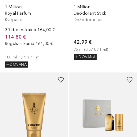
1 Million
1 Million
Royal Parfum
Deodorant Stick
Kvepalai
Dezodorantas
30 d. min. kaina
164,00 €
114,80 €
42,99 €
Reguliari kaina
164,00 €
75
ml
 (
0,57 €
 / 
1
ml
)
DOVANA
100
ml
 (
1,15 €
 / 
1
ml
)
DOVANA