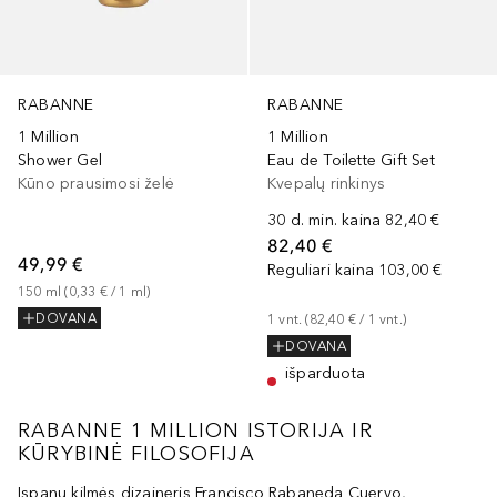
RABANNE
RABANNE
1 Million
1 Million
Eau de Toilette Gift Set
Shower Gel
Kvepalų rinkinys
Kūno prausimosi želė
30 d. min. kaina
82,40 €
82,40 €
49,99 €
Reguliari kaina
103,00 €
150
ml
 (
0,33 €
 / 
1
ml
)
1
vnt.
 (
82,40 €
 / 
1
vnt.
)
DOVANA
DOVANA
išparduota
RABANNE 1 MILLION ISTORIJA IR
KŪRYBINĖ FILOSOFIJA
Ispanų kilmės dizaineris Francisco Rabaneda Cuervo,