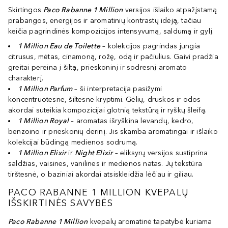
Skirtingos
Paco Rabanne 1 Million
versijos išlaiko atpažįstamą
prabangos, energijos ir aromatinių kontrastų idėją, tačiau
keičia pagrindinės kompozicijos intensyvumą, saldumą ir gylį.
1 Million Eau de Toilette
– kolekcijos pagrindas jungia
citrusus, mėtas, cinamoną, rožę, odą ir pačiulius. Gaivi pradžia
greitai pereina į šiltą, prieskoninį ir sodresnį aromato
charakterį.
1 Million Parfum
– ši interpretacija pasižymi
koncentruotesne, šiltesne kryptimi. Gėlių, druskos ir odos
akordai suteikia kompozicijai glotnią tekstūrą ir ryškų šleifą.
1 Million Royal
– aromatas išryškina levandų, kedro,
benzoino ir prieskonių derinį. Jis skamba aromatingai ir išlaiko
kolekcijai būdingą medienos sodrumą.
1 Million Elixir
ir
Night Elixir
– eliksyrų versijos sustiprina
saldžias, vaisines, vanilines ir medienos natas. Jų tekstūra
tirštesnė, o baziniai akordai atsiskleidžia lėčiau ir giliau.
PACO RABANNE 1 MILLION KVEPALŲ
IŠSKIRTINĖS SAVYBĖS
Paco Rabanne 1 Million
kvepalų aromatinė tapatybė kuriama