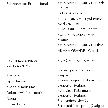
YVES SAINT LAURENT - Black
Schwarzkopf Professional
Opium
LATTAFA - Yara
THE ORDINARY - Hyaluronic
Acid 2% + B5
TOM FORD - Lost Cherry
SOL DE JANEIRO - Flor
Mistica
YVES SAINT LAURENT - Libre
ARIANA GRANDE - Cloud
POPULIARIAUSIOS
GROŽIO TENDENCIJOS
KATEGORIJOS
Prabangūs automobilio
Kvepalai
kvapai
Ricinos aliejus – Patarimai ir
Išpardavimas
ekspertų įžvalgos
Kvepalai moterims
Retinolis – Patarimai ir
Dekoratyvinė kosmetika
ekspertų įžvalgos
Nauja
Pigmentinės dėmės –
Super kaina
Patarimai ir ekspertų įžvalgos