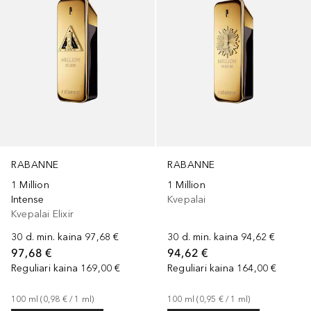
RABANNE
RABANNE
1 Million
1 Million
Intense
Kvepalai
Kvepalai Elixir
30 d. min. kaina
97,68 €
30 d. min. kaina
94,62 €
97,68 €
94,62 €
Reguliari kaina
169,00 €
Reguliari kaina
164,00 €
100
ml
 (
0,98 €
 / 
1
ml
)
100
ml
 (
0,95 €
 / 
1
ml
)