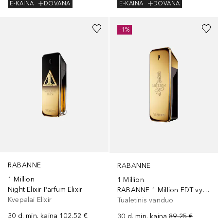
E-KAINA
DOVANA
E-KAINA
DOVANA
-1%
RABANNE
RABANNE
1 Million
1 Million
Night Elixir Parfum Elixir
RABANNE 1 Million EDT vyriškas tualetinis vanduo 30ML
Kvepalai Elixir
Tualetinis vanduo
30 d. min. kaina
102,52 €
30 d. min. kaina
89,25 €