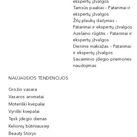
ekspertų įžvalgos
Tamsūs paakiai – Patarimai ir
ekspertų įžvalgos
Žilų plaukų dažymas –
Patarimai ir ekspertų įžvalgos
Azelaino rūgštis – Patarimai ir
ekspertų įžvalgos
Dieninis makiažas – Patarimai
ir ekspertų įžvalgos
Savaiminio įdegio priemonės
naudojimas
NAUJAUSIOS TENDENCIJOS
Grožio vasara
Vasaros aromatai
Moteriški kvepalai
Vyriški kvepalai
Tęsk įdegio dienas
Kelionių būtiniausieji
Beauty Storys