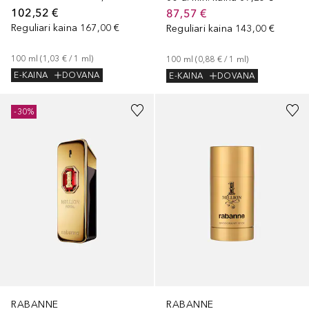
102,52 €
87,57 €
Reguliari kaina
167,00 €
Reguliari kaina
143,00 €
100
ml
 (
1,03 €
 / 
1
ml
)
100
ml
 (
0,88 €
 / 
1
ml
)
E-KAINA
DOVANA
E-KAINA
DOVANA
-30%
RABANNE
RABANNE