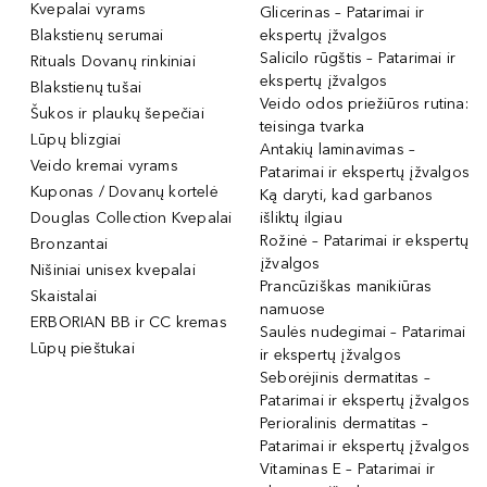
Kvepalai vyrams
Glicerinas – Patarimai ir
Blakstienų serumai
ekspertų įžvalgos
Salicilo rūgštis – Patarimai ir
Rituals Dovanų rinkiniai
ekspertų įžvalgos
Blakstienų tušai
Veido odos priežiūros rutina:
Šukos ir plaukų šepečiai
teisinga tvarka
Lūpų blizgiai
Antakių laminavimas –
Veido kremai vyrams
Patarimai ir ekspertų įžvalgos
Kuponas / Dovanų kortelė
Ką daryti, kad garbanos
Douglas Collection Kvepalai
išliktų ilgiau
Rožinė – Patarimai ir ekspertų
Bronzantai
įžvalgos
Nišiniai unisex kvepalai
Prancūziškas manikiūras
Skaistalai
namuose
ERBORIAN BB ir CC kremas
Saulės nudegimai – Patarimai
Lūpų pieštukai
ir ekspertų įžvalgos
Seborėjinis dermatitas –
Patarimai ir ekspertų įžvalgos
Perioralinis dermatitas –
Patarimai ir ekspertų įžvalgos
Vitaminas E – Patarimai ir