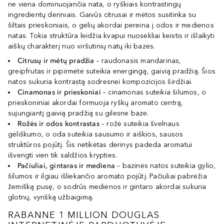
ne viena dominuojančia nata, o ryškiais kontrastingų
ingredientų deriniais. Gaivūs citrusai ir mėtos susitinka su
šiltais prieskoniais, o gėlių akordai pereina į odos ir medienos
natas. Tokia struktūra leidžia kvapui nuosekliai keistis ir išlaikyti
aiškų charakterį nuo viršutinių natų iki bazės.
Citrusų ir mėtų pradžia
– raudonasis mandarinas,
greipfrutas ir pipirmėtė suteikia energingą, gaivią pradžią. Šios
natos sukuria kontrastą sodresnei kompozicijos širdžiai.
Cinamonas ir prieskoniai
– cinamonas suteikia šilumos, o
prieskoniniai akordai formuoja ryškų aromato centrą,
sujungiantį gaivią pradžią su gilesne baze.
Rožės ir odos kontrastas
– rožė suteikia švelnaus
gėliškumo, o oda suteikia sausumo ir aiškios, sausos
struktūros pojūtį. Šis netikėtas derinys padeda aromatui
išvengti vien tik saldžios krypties.
Pačiuliai, gintaras ir mediena
– bazinės natos suteikia gylio,
šilumos ir ilgiau išliekančio aromato pojūtį. Pačiuliai pabrėžia
žemišką pusę, o sodrūs medienos ir gintaro akordai sukuria
glotnų, vyrišką užbaigimą.
RABANNE 1 MILLION DOUGLAS