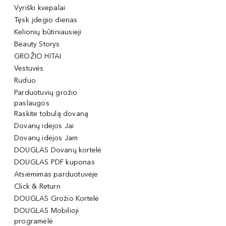
Vyriški kvepalai
Tęsk įdegio dienas
Kelionių būtiniausieji
Beauty Storys
GROŽIO HITAI
Vestuvės
Ruduo
Parduotuvių grožio
paslaugos
Raskite tobulą dovaną
Dovanų idėjos Jai
Dovanų idėjos Jam
DOUGLAS Dovanų kortelė
DOUGLAS PDF kuponas
Atsiėmimas parduotuvėje
Click & Return
DOUGLAS Grožio Kortelė
DOUGLAS Mobilioji
programėlė