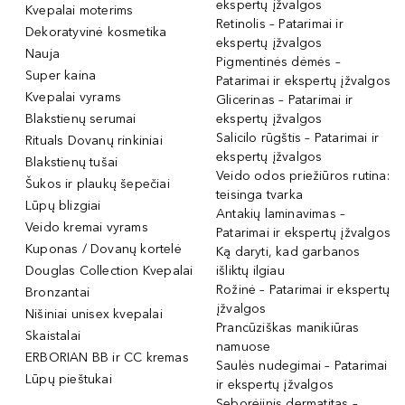
ekspertų įžvalgos
Kvepalai moterims
Retinolis – Patarimai ir
Dekoratyvinė kosmetika
ekspertų įžvalgos
Nauja
Pigmentinės dėmės –
Super kaina
Patarimai ir ekspertų įžvalgos
Kvepalai vyrams
Glicerinas – Patarimai ir
Blakstienų serumai
ekspertų įžvalgos
Salicilo rūgštis – Patarimai ir
Rituals Dovanų rinkiniai
ekspertų įžvalgos
Blakstienų tušai
Veido odos priežiūros rutina:
Šukos ir plaukų šepečiai
teisinga tvarka
Lūpų blizgiai
Antakių laminavimas –
Veido kremai vyrams
Patarimai ir ekspertų įžvalgos
Kuponas / Dovanų kortelė
Ką daryti, kad garbanos
Douglas Collection Kvepalai
išliktų ilgiau
Rožinė – Patarimai ir ekspertų
Bronzantai
įžvalgos
Nišiniai unisex kvepalai
Prancūziškas manikiūras
Skaistalai
namuose
ERBORIAN BB ir CC kremas
Saulės nudegimai – Patarimai
Lūpų pieštukai
ir ekspertų įžvalgos
Seborėjinis dermatitas –