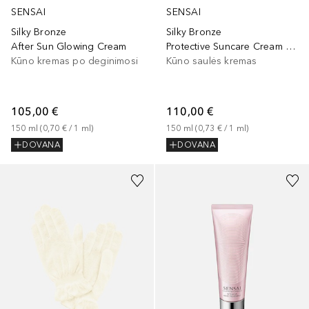
SENSAI
SENSAI
Silky Bronze
Silky Bronze
After Sun Glowing Cream
Protective Suncare Cream For Body SPF30
Kūno kremas po deginimosi
Kūno saulės kremas
105,00 €
110,00 €
150
ml
 (
0,70 €
 / 
1
ml
)
150
ml
 (
0,73 €
 / 
1
ml
)
DOVANA
DOVANA