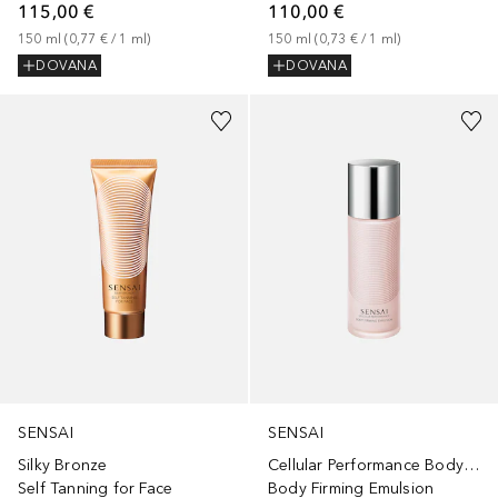
115,00 €
110,00 €
150
ml
 (
0,77 €
 / 
1
ml
)
150
ml
 (
0,73 €
 / 
1
ml
)
DOVANA
DOVANA
SENSAI
SENSAI
Silky Bronze
Cellular Performance Body Care
Self Tanning for Face
Body Firming Emulsion