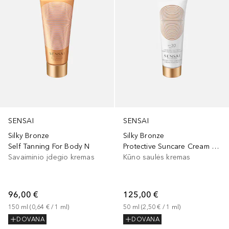
SENSAI
SENSAI
Silky Bronze
Silky Bronze
Self Tanning For Body N
Protective Suncare Cream For Face SPF30
Savaiminio įdegio kremas
Kūno saulės kremas
96,00 €
125,00 €
150
ml
 (
0,64 €
 / 
1
ml
)
50
ml
 (
2,50 €
 / 
1
ml
)
DOVANA
DOVANA