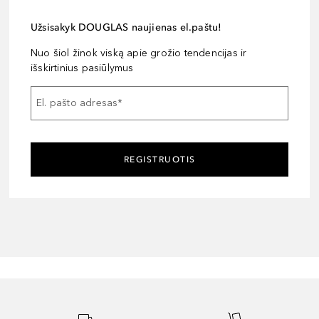
Užsisakyk DOUGLAS naujienas el.paštu!
Nuo šiol žinok viską apie grožio tendencijas ir
išskirtinius pasiūlymus
El. pašto adresas
*
REGISTRUOTIS