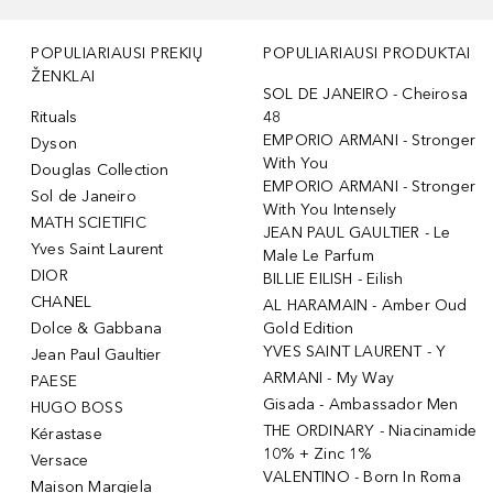
POPULIARIAUSI PREKIŲ
POPULIARIAUSI PRODUKTAI
ŽENKLAI
SOL DE JANEIRO - Cheirosa
Rituals
48
EMPORIO ARMANI - Stronger
Dyson
With You
Douglas Collection
EMPORIO ARMANI - Stronger
Sol de Janeiro
With You Intensely
MATH SCIETIFIC
JEAN PAUL GAULTIER - Le
Yves Saint Laurent
Male Le Parfum
DIOR
BILLIE EILISH - Eilish
CHANEL
AL HARAMAIN - Amber Oud
Dolce & Gabbana
Gold Edition
YVES SAINT LAURENT - Y
Jean Paul Gaultier
ARMANI - My Way
PAESE
Gisada - Ambassador Men
HUGO BOSS
THE ORDINARY - Niacinamide
Kérastase
10% + Zinc 1%
Versace
VALENTINO - Born In Roma
Maison Margiela