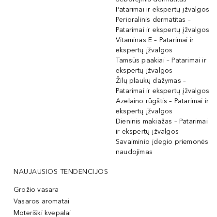
Patarimai ir ekspertų įžvalgos
Perioralinis dermatitas –
Patarimai ir ekspertų įžvalgos
Vitaminas E – Patarimai ir
ekspertų įžvalgos
Tamsūs paakiai – Patarimai ir
ekspertų įžvalgos
Žilų plaukų dažymas –
Patarimai ir ekspertų įžvalgos
Azelaino rūgštis – Patarimai ir
ekspertų įžvalgos
Dieninis makiažas – Patarimai
ir ekspertų įžvalgos
Savaiminio įdegio priemonės
naudojimas
NAUJAUSIOS TENDENCIJOS
Grožio vasara
Vasaros aromatai
Moteriški kvepalai