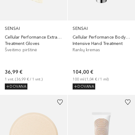
SENSAI
SENSAI
Cellular Performance Extra Intensive
Cellular Performance Body Care
Treatment Gloves
Intensive Hand Treatment
Šveitimo pirštinė
Rankų kremas
36,99 €
104,00 €
1
vnt.
 (
36,99 €
 / 
1
vnt.
)
100
ml
 (
1,04 €
 / 
1
ml
)
DOVANA
DOVANA