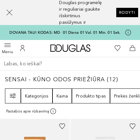
Douglas programėlę
[navigation.slideout.screenreader]
ir reguliariai gaukite
RODYTI
išskirtinius
pasiūlymus ir
nuolaidas
DOVANA TAU! KODAS: MD
01
Diena
01
Val.
01
Min.
01
Sek.
Į Douglas pagrindinį pu
Į mano nor
Atidaryti meniu
Į mano paskyrą
Į kr
Meniu
Grįžk atgal
Vykdykite paiešką
SENSAI - KŪNO ODOS PRIEŽIŪRA
12
REZUL
SENSAI - KŪNO ODOS PRIEŽIŪRA
(
12
)
Filtras
Kategorijos
Kaina
Produkto tipas
Prekės ženkl
Pastabos apie rūšiavimą