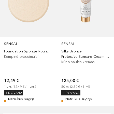
SENSAI
SENSAI
Foundation Sponge Round Shape
Silky Bronze
Kempinė prausimuisi
Protective Suncare Cream For Face SPF50+
Kūno saulės kremas
12,49 €
125,00 €
1
vnt.
 (
12,49 €
 / 
1
vnt.
)
50
ml
 (
2,50 €
 / 
1
ml
)
DOVANA
DOVANA
Netrukus sugrįš
Netrukus sugrįš