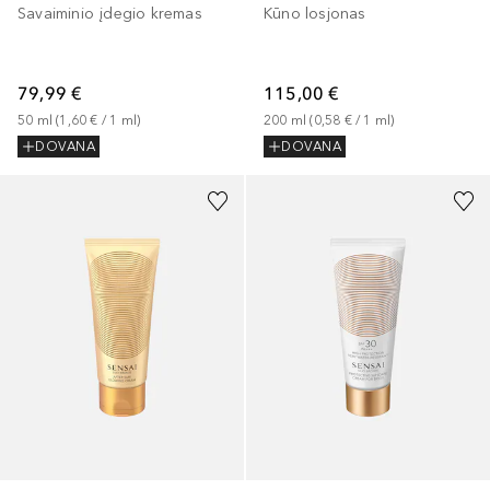
Savaiminio įdegio kremas
Kūno losjonas
79,99 €
115,00 €
50
ml
 (
1,60 €
 / 
1
ml
)
200
ml
 (
0,58 €
 / 
1
ml
)
DOVANA
DOVANA