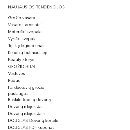
NAUJAUSIOS TENDENCIJOS
Grožio vasara
Vasaros aromatai
Moteriški kvepalai
Vyriški kvepalai
Tęsk įdegio dienas
Kelionių būtiniausieji
Beauty Storys
GROŽIO HITAI
Vestuvės
Ruduo
Parduotuvių grožio
paslaugos
Raskite tobulą dovaną
Dovanų idėjos Jai
Dovanų idėjos Jam
DOUGLAS Dovanų kortelė
DOUGLAS PDF kuponas