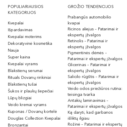
POPULIARIAUSIOS
GROŽIO TENDENCIJOS
KATEGORIJOS
Prabangūs automobilio
Kvepalai
kvapai
Ricinos aliejus – Patarimai ir
Išpardavimas
ekspertų įžvalgos
Kvepalai moterims
Retinolis – Patarimai ir
Dekoratyvinė kosmetika
ekspertų įžvalgos
Nauja
Pigmentinės dėmės –
Super kaina
Patarimai ir ekspertų įžvalgos
Kvepalai vyrams
Glicerinas – Patarimai ir
Blakstienų serumai
ekspertų įžvalgos
Salicilo rūgštis – Patarimai ir
Rituals Dovanų rinkiniai
ekspertų įžvalgos
Blakstienų tušai
Veido odos priežiūros rutina:
Šukos ir plaukų šepečiai
teisinga tvarka
Lūpų blizgiai
Antakių laminavimas –
Veido kremai vyrams
Patarimai ir ekspertų įžvalgos
Kuponas / Dovanų kortelė
Ką daryti, kad garbanos
Douglas Collection Kvepalai
išliktų ilgiau
Rožinė – Patarimai ir ekspertų
Bronzantai