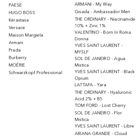
ARMANI - My Way
PAESE
Gisada - Ambassador Men
HUGO BOSS
THE ORDINARY - Niacinamide
Kérastase
10% + Zinc 1%
Versace
VALENTINO - Born In Roma
Maison Margiela
Donna
Armani
YVES SAINT LAURENT -
Prada
MYSLF
Burberry
SOL DE JANEIRO - Agua
MOÉRIE
Mistica
YVES SAINT LAURENT - Black
Schwarzkopf Professional
Opium
LATTAFA - Yara
THE ORDINARY - Hyaluronic
Acid 2% + B5
TOM FORD - Lost Cherry
SOL DE JANEIRO - Flor
Mistica
YVES SAINT LAURENT - Libre
ARIANA GRANDE - Cloud