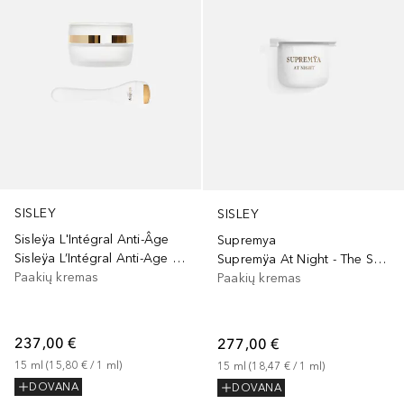
SISLEY
SISLEY
Sisleÿa L'Intégral Anti-Âge
Supremya
Sisleÿa L’Intégral Anti-Age Eye and Lip Contour Cream
Supremÿa At Night - The Supreme Anti-Aging Eye Cream
Paakių kremas
Paakių kremas
237,00 €
277,00 €
15
ml
 (
15,80 €
 / 
1
ml
)
15
ml
 (
18,47 €
 / 
1
ml
)
DOVANA
DOVANA