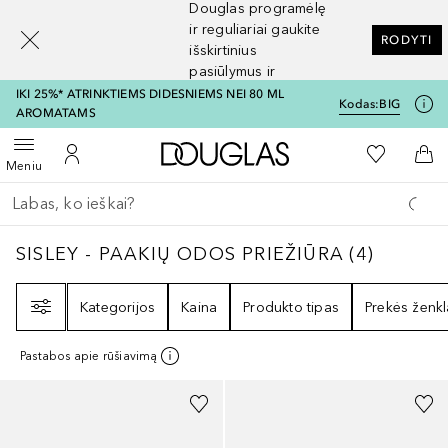
Douglas programėlę
[navigation.slideout.screenreader]
ir reguliariai gaukite
RODYTI
išskirtinius
pasiūlymus ir
nuolaidas
IKI 25%* ATRINKTIEMS DIDESNIEMS NEI 80 ML
Kodas:
BIG
AROMATAMS
Į Douglas pagrindinį pu
Į mano nor
Atidaryti meniu
Į mano paskyrą
Į kr
Meniu
Grįžk atgal
Vykdykite paiešką
SISLEY - PAAKIŲ ODOS PRIEŽIŪRA
4
REZULT
SISLEY - PAAKIŲ ODOS PRIEŽIŪRA
(
4
)
Filtras
Kategorijos
Kaina
Produkto tipas
Prekės ženkl
Pastabos apie rūšiavimą