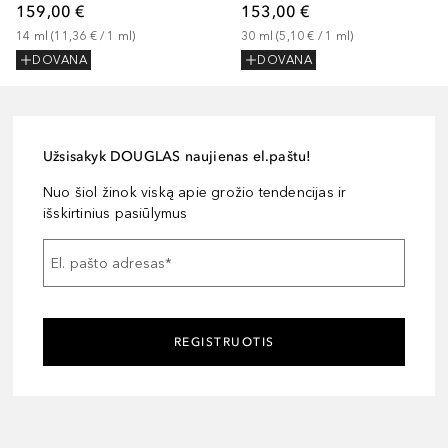
159,00 €
153,00 €
14
ml
 (
11,36 €
 / 
1
ml
)
30
ml
 (
5,10 €
 / 
1
ml
)
DOVANA
DOVANA
Užsisakyk DOUGLAS naujienas el.paštu!
Nuo šiol žinok viską apie grožio tendencijas ir
išskirtinius pasiūlymus
El. pašto adresas
*
REGISTRUOTIS