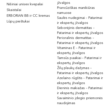
įžvalgos
Nišiniai unisex kvepalai
Prancūziškas manikiūras
Skaistalai
namuose
ERBORIAN BB ir CC kremas
Saulės nudegimai – Patarimai
Lūpų pieštukai
ir ekspertų įžvalgos
Seborėjinis dermatitas –
Patarimai ir ekspertų įžvalgos
Perioralinis dermatitas –
Patarimai ir ekspertų įžvalgos
Vitaminas E – Patarimai ir
ekspertų įžvalgos
Tamsūs paakiai – Patarimai ir
ekspertų įžvalgos
Žilų plaukų dažymas –
Patarimai ir ekspertų įžvalgos
Azelaino rūgštis – Patarimai ir
ekspertų įžvalgos
Dieninis makiažas – Patarimai
ir ekspertų įžvalgos
Savaiminio įdegio priemonės
naudojimas