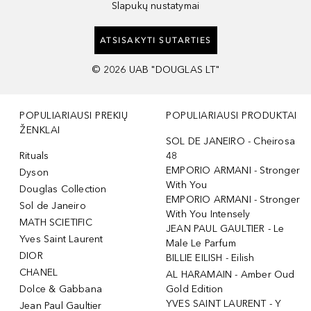
Slapukų nustatymai
ATSISAKYTI SUTARTIES
©
2026
UAB "DOUGLAS LT"
POPULIARIAUSI PREKIŲ
POPULIARIAUSI PRODUKTAI
ŽENKLAI
SOL DE JANEIRO - Cheirosa
Rituals
48
EMPORIO ARMANI - Stronger
Dyson
With You
Douglas Collection
EMPORIO ARMANI - Stronger
Sol de Janeiro
With You Intensely
MATH SCIETIFIC
JEAN PAUL GAULTIER - Le
Yves Saint Laurent
Male Le Parfum
DIOR
BILLIE EILISH - Eilish
CHANEL
AL HARAMAIN - Amber Oud
Dolce & Gabbana
Gold Edition
YVES SAINT LAURENT - Y
Jean Paul Gaultier