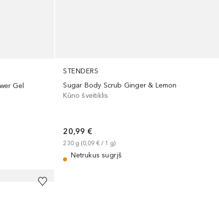
STENDERS
Sugar Body Scrub Ginger & Lemon
wer Gel
Kūno šveitiklis
20,99 €
230
g
 (
0,09 €
 / 
1
g
)
Netrukus sugrįš