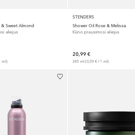
STENDERS
g & Sweet Almond
Shower Oil Rose & Melissa
i aliejus
Kūno prausimosi aliejus
20,99 €
1
ml
)
245
ml
 (
0,09 €
 / 
1
ml
)