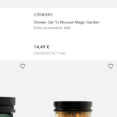
STENDERS
Shower Gel To Mousse Magic Garden
Kūno prausimosi želė
14,49 €
200
ml
 (
0,07 €
 / 
1
ml
)