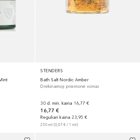
STENDERS
Mint
Bath Salt Nordic Amber
Drėkinamoji priemonė voniai
30 d. min. kaina
16,77 €
16,77 €
Reguliari kaina
23,95 €
250
ml
 (
0,07 €
 / 
1
ml
)