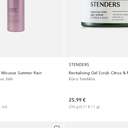
STENDERS
o Mousse Summer Rain
Revitalising Gel Scrub Citrus & 
si želė
Kūno šveitiklis
25,99 €
1
ml
)
230
g
 (
0,11 €
 / 
1
g
)