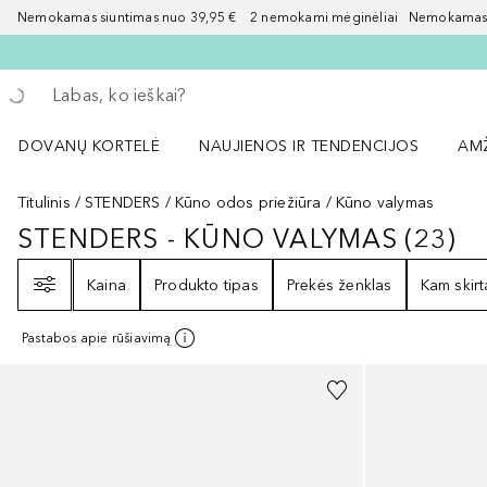
Nemokamas siuntimas nuo 39,95 € 2 nemokami mėginėliai Nemokamas d
Grįžk atgal
Vykdykite paiešką
DOVANŲ KORTELĖ
NAUJIENOS IR TENDENCIJOS
AM
Atidaryti NAUJIENOS IR TENDENCIJOS 
Atid
Titulinis
STENDERS
Kūno odos priežiūra
Kūno valymas
STENDERS - KŪNO VALYMAS
(
23
)
STENDERS - KŪNO VALYMAS
23
RE
Filtras
Kaina
Produkto tipas
Prekės ženklas
Kam skirt
Pastabos apie rūšiavimą