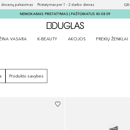
ovanų pakavimas Pristatymas per 1 - 2 darbo dienas
GR
NEMOKAMAS PRISTATYMAS Į PAŠTOMATUS IKI 08 09
Į Douglas pagrindinį pu
ŽINA VASARA
K-BEAUTY
AKCIJOS
PREKIŲ ŽENKLAI
meniu
aryti Amžina vasara meniu
Atidaryti AKCIJOS meniu
Atidaryti PREKIŲ 
ZULTATAI
a
Produkto savybės