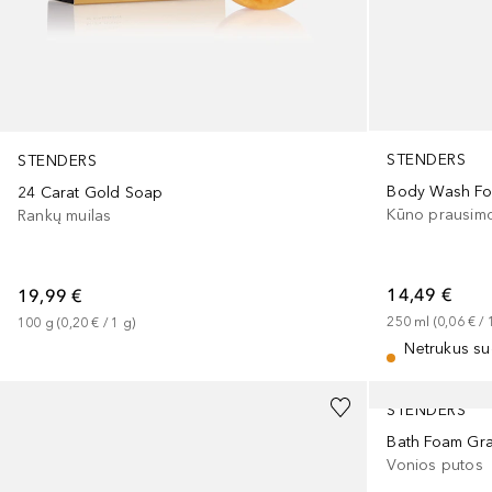
STENDERS
STENDERS
Body Wash Fo
24 Carat Gold Soap
Kūno prausimo
Rankų muilas
14,49 €
19,99 €
250
ml
 (
0,06 €
 / 
100
g
 (
0,20 €
 / 
1
g
)
Netrukus su
STENDERS
Bath Foam Gra
Vonios putos