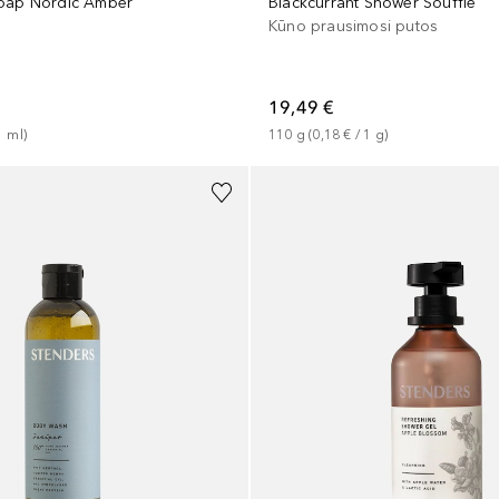
Soap Nordic Amber
Blackcurrant Shower Soufflé
Kūno prausimosi putos
19,49 €
1
ml
)
110
g
 (
0,18 €
 / 
1
g
)