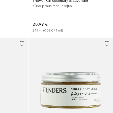
Shower Oil Rosemary & Lavender
Kūno prausimosi aliejus
20,99 €
245
ml
 (
0,09 €
 / 
1
ml
)