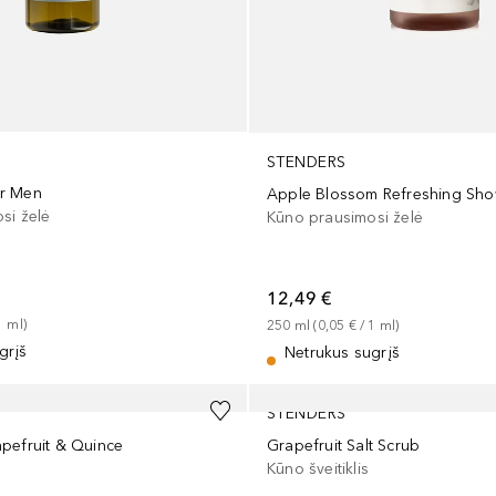
STENDERS
r Men
Apple Blossom Refreshing Sho
si želė
Kūno prausimosi želė
12,49 €
1
ml
)
250
ml
 (
0,05 €
 / 
1
ml
)
grįš
Netrukus sugrįš
STENDERS
pefruit & Quince
Grapefruit Salt Scrub
Kūno šveitiklis