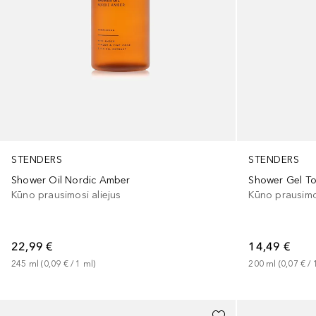
STENDERS
STENDERS
Shower Gel T
Shower Oil Nordic Amber
Kūno prausimo
Kūno prausimosi aliejus
14,49 €
22,99 €
200
ml
 (
0,07 €
 / 
245
ml
 (
0,09 €
 / 
1
ml
)