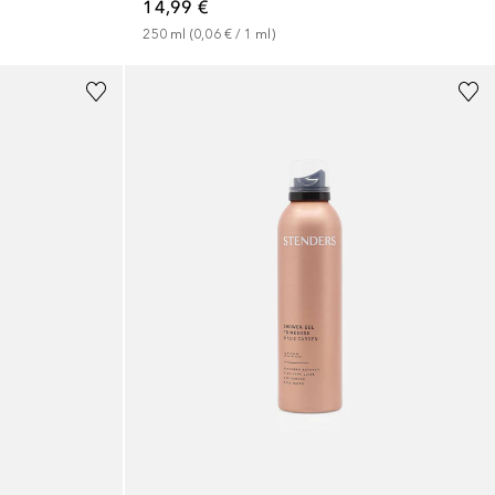
14,99 €
250
ml
 (
0,06 €
 / 
1
ml
)