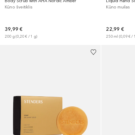
Body Scrub with AHA Nordic Amber
Liquid Hand 
Kūno šveitiklis
Kūno muilas
39,99 €
22,99 €
200
g
 (
0,20 €
 / 
1
g
)
250
ml
 (
0,09 €
 / 