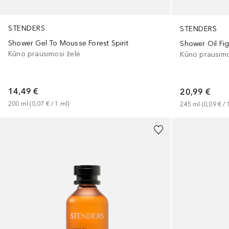
STENDERS
STENDERS
Shower Gel To Mousse Forest Spirit
Shower Oil Fi
Kūno prausimosi želė
Kūno prausimos
14,49 €
20,99 €
200
ml
 (
0,07 €
 / 
1
ml
)
245
ml
 (
0,09 €
 / 