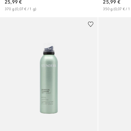
25,99 €
25,99 €
370
g
 (
0,07 €
 / 
1
g
)
350
g
 (
0,07 €
 / 
1