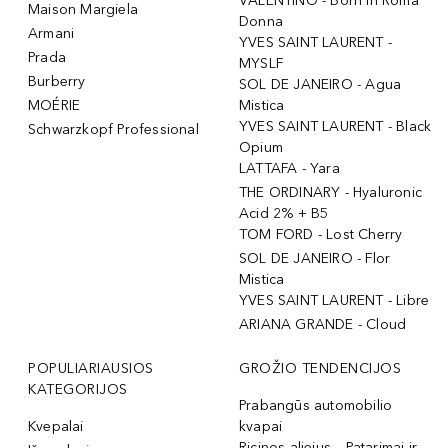
VALENTINO - Born In Roma
Maison Margiela
Donna
Armani
YVES SAINT LAURENT -
Prada
MYSLF
Burberry
SOL DE JANEIRO - Agua
MOÉRIE
Mistica
YVES SAINT LAURENT - Black
Schwarzkopf Professional
Opium
LATTAFA - Yara
THE ORDINARY - Hyaluronic
Acid 2% + B5
TOM FORD - Lost Cherry
SOL DE JANEIRO - Flor
Mistica
YVES SAINT LAURENT - Libre
ARIANA GRANDE - Cloud
POPULIARIAUSIOS
GROŽIO TENDENCIJOS
KATEGORIJOS
Prabangūs automobilio
Kvepalai
kvapai
Ricinos aliejus – Patarimai ir