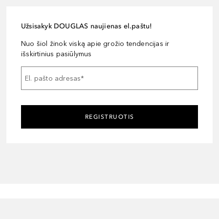
Užsisakyk DOUGLAS naujienas el.paštu!
Nuo šiol žinok viską apie grožio tendencijas ir
išskirtinius pasiūlymus
El. pašto adresas
*
REGISTRUOTIS