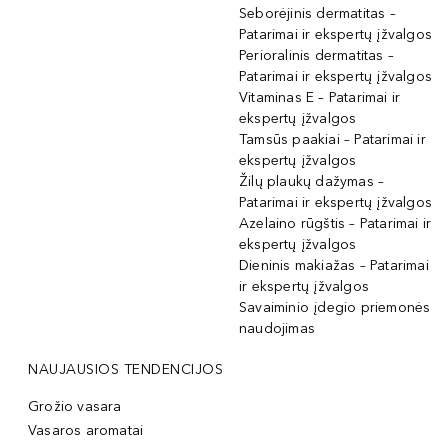
Seborėjinis dermatitas –
Patarimai ir ekspertų įžvalgos
Perioralinis dermatitas –
Patarimai ir ekspertų įžvalgos
Vitaminas E – Patarimai ir
ekspertų įžvalgos
Tamsūs paakiai – Patarimai ir
ekspertų įžvalgos
Žilų plaukų dažymas –
Patarimai ir ekspertų įžvalgos
Azelaino rūgštis – Patarimai ir
ekspertų įžvalgos
Dieninis makiažas – Patarimai
ir ekspertų įžvalgos
Savaiminio įdegio priemonės
naudojimas
NAUJAUSIOS TENDENCIJOS
Grožio vasara
Vasaros aromatai