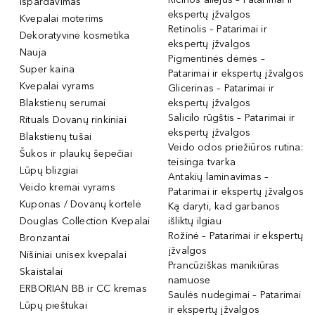
Išpardavimas
ekspertų įžvalgos
Kvepalai moterims
Retinolis – Patarimai ir
Dekoratyvinė kosmetika
ekspertų įžvalgos
Nauja
Pigmentinės dėmės –
Super kaina
Patarimai ir ekspertų įžvalgos
Kvepalai vyrams
Glicerinas – Patarimai ir
Blakstienų serumai
ekspertų įžvalgos
Salicilo rūgštis – Patarimai ir
Rituals Dovanų rinkiniai
ekspertų įžvalgos
Blakstienų tušai
Veido odos priežiūros rutina:
Šukos ir plaukų šepečiai
teisinga tvarka
Lūpų blizgiai
Antakių laminavimas –
Veido kremai vyrams
Patarimai ir ekspertų įžvalgos
Kuponas / Dovanų kortelė
Ką daryti, kad garbanos
Douglas Collection Kvepalai
išliktų ilgiau
Rožinė – Patarimai ir ekspertų
Bronzantai
įžvalgos
Nišiniai unisex kvepalai
Prancūziškas manikiūras
Skaistalai
namuose
ERBORIAN BB ir CC kremas
Saulės nudegimai – Patarimai
Lūpų pieštukai
ir ekspertų įžvalgos