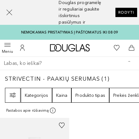
Douglas programėlę
[navigation.slideout.screenreader]
ir reguliariai gaukite
RODYTI
išskirtinius
pasiūlymus ir
nuolaidas
NEMOKAMAS PRISTATYMAS Į PAŠTOMATUS IKI 08 09
Į Douglas pagrindinį pu
Į mano nor
Atidaryti meniu
Į mano paskyrą
Į kr
Meniu
Grįžk atgal
Vykdykite paiešką
STRIVECTIN - PAAKIŲ SERUMAS
1
REZULTA
STRIVECTIN - PAAKIŲ SERUMAS
(
1
)
Filtras
Kategorijos
Kaina
Produkto tipas
Prekės ženkl
Pastabos apie rūšiavimą