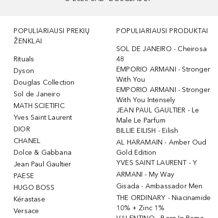
POPULIARIAUSI PREKIŲ
POPULIARIAUSI PRODUKTAI
ŽENKLAI
SOL DE JANEIRO - Cheirosa
Rituals
48
EMPORIO ARMANI - Stronger
Dyson
With You
Douglas Collection
EMPORIO ARMANI - Stronger
Sol de Janeiro
With You Intensely
MATH SCIETIFIC
JEAN PAUL GAULTIER - Le
Yves Saint Laurent
Male Le Parfum
DIOR
BILLIE EILISH - Eilish
CHANEL
AL HARAMAIN - Amber Oud
Dolce & Gabbana
Gold Edition
YVES SAINT LAURENT - Y
Jean Paul Gaultier
ARMANI - My Way
PAESE
Gisada - Ambassador Men
HUGO BOSS
THE ORDINARY - Niacinamide
Kérastase
10% + Zinc 1%
Versace