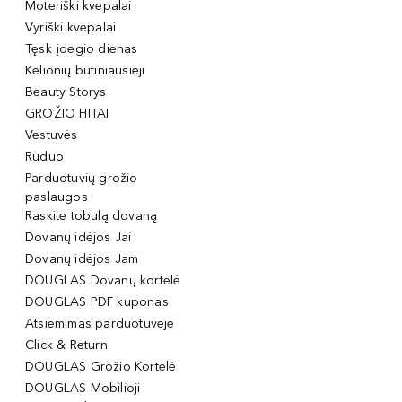
Moteriški kvepalai
Vyriški kvepalai
Tęsk įdegio dienas
Kelionių būtiniausieji
Beauty Storys
GROŽIO HITAI
Vestuvės
Ruduo
Parduotuvių grožio
paslaugos
Raskite tobulą dovaną
Dovanų idėjos Jai
Dovanų idėjos Jam
DOUGLAS Dovanų kortelė
DOUGLAS PDF kuponas
Atsiėmimas parduotuvėje
Click & Return
DOUGLAS Grožio Kortelė
DOUGLAS Mobilioji