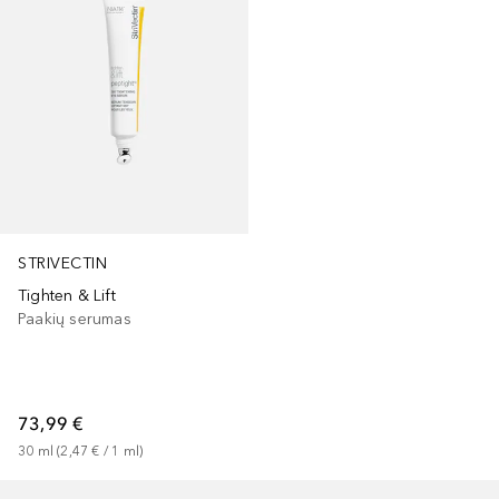
STRIVECTIN
Tighten & Lift
Paakių serumas
73,99 €
30
ml
 (
2,47 €
 / 
1
ml
)