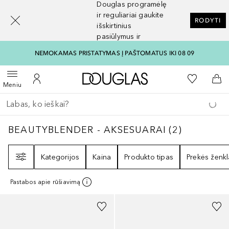
Douglas programėlę
[navigation.slideout.screenreader]
ir reguliariai gaukite
RODYTI
išskirtinius
pasiūlymus ir
nuolaidas
NEMOKAMAS PRISTATYMAS Į PAŠTOMATUS IKI 08 09
Į Douglas pagrindinį pu
Į mano nor
Atidaryti meniu
Į mano paskyrą
Į kr
Meniu
Grįžk atgal
Vykdykite paiešką
BEAUTYBLENDER - AKSESUARAI
2
REZULTA
BEAUTYBLENDER - AKSESUARAI
(
2
)
Filtras
Kategorijos
Kaina
Produkto tipas
Prekės ženkl
Pastabos apie rūšiavimą