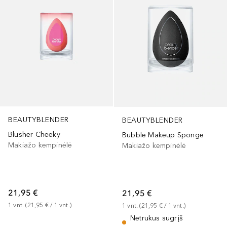
BEAUTYBLENDER
BEAUTYBLENDER
Blusher Cheeky
Bubble Makeup Sponge
Makiažo kempinėlė
Makiažo kempinėlė
21,95 €
21,95 €
1
vnt.
 (
21,95 €
 / 
1
vnt.
)
1
vnt.
 (
21,95 €
 / 
1
vnt.
)
Netrukus sugrįš