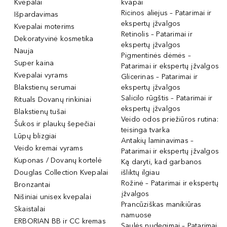
Kvepalai
kvapai
Ricinos aliejus – Patarimai ir
Išpardavimas
ekspertų įžvalgos
Kvepalai moterims
Retinolis – Patarimai ir
Dekoratyvinė kosmetika
ekspertų įžvalgos
Nauja
Pigmentinės dėmės –
Super kaina
Patarimai ir ekspertų įžvalgos
Kvepalai vyrams
Glicerinas – Patarimai ir
Blakstienų serumai
ekspertų įžvalgos
Salicilo rūgštis – Patarimai ir
Rituals Dovanų rinkiniai
ekspertų įžvalgos
Blakstienų tušai
Veido odos priežiūros rutina:
Šukos ir plaukų šepečiai
teisinga tvarka
Lūpų blizgiai
Antakių laminavimas –
Veido kremai vyrams
Patarimai ir ekspertų įžvalgos
Kuponas / Dovanų kortelė
Ką daryti, kad garbanos
Douglas Collection Kvepalai
išliktų ilgiau
Rožinė – Patarimai ir ekspertų
Bronzantai
įžvalgos
Nišiniai unisex kvepalai
Prancūziškas manikiūras
Skaistalai
namuose
ERBORIAN BB ir CC kremas
Saulės nudegimai – Patarimai