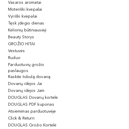
Vasaros aromatai
Moteriški kvepalai
Vyriški kvepalai
Tęsk įdegio dienas
Kelionių būtiniausieji
Beauty Storys
GROŽIO HITAI
Vestuvės
Ruduo
Parduotuvių grožio
paslaugos
Raskite tobulą dovaną
Dovanų idėjos Jai
Dovanų idėjos Jam
DOUGLAS Dovanų kortelė
DOUGLAS PDF kuponas
Atsiėmimas parduotuvėje
Click & Return
DOUGLAS Grožio Kortelė