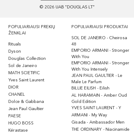
©
2026
UAB "DOUGLAS LT"
POPULIARIAUSI PREKIŲ
POPULIARIAUSI PRODUKTAI
ŽENKLAI
SOL DE JANEIRO - Cheirosa
Rituals
48
EMPORIO ARMANI - Stronger
Dyson
With You
Douglas Collection
EMPORIO ARMANI - Stronger
Sol de Janeiro
With You Intensely
MATH SCIETIFIC
JEAN PAUL GAULTIER - Le
Yves Saint Laurent
Male Le Parfum
DIOR
BILLIE EILISH - Eilish
CHANEL
AL HARAMAIN - Amber Oud
Dolce & Gabbana
Gold Edition
YVES SAINT LAURENT - Y
Jean Paul Gaultier
ARMANI - My Way
PAESE
Gisada - Ambassador Men
HUGO BOSS
THE ORDINARY - Niacinamide
Kérastase