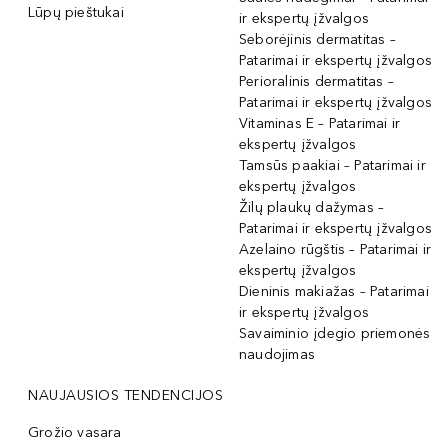
Lūpų pieštukai
ir ekspertų įžvalgos
Seborėjinis dermatitas –
Patarimai ir ekspertų įžvalgos
Perioralinis dermatitas –
Patarimai ir ekspertų įžvalgos
Vitaminas E – Patarimai ir
ekspertų įžvalgos
Tamsūs paakiai – Patarimai ir
ekspertų įžvalgos
Žilų plaukų dažymas –
Patarimai ir ekspertų įžvalgos
Azelaino rūgštis – Patarimai ir
ekspertų įžvalgos
Dieninis makiažas – Patarimai
ir ekspertų įžvalgos
Savaiminio įdegio priemonės
naudojimas
NAUJAUSIOS TENDENCIJOS
Grožio vasara