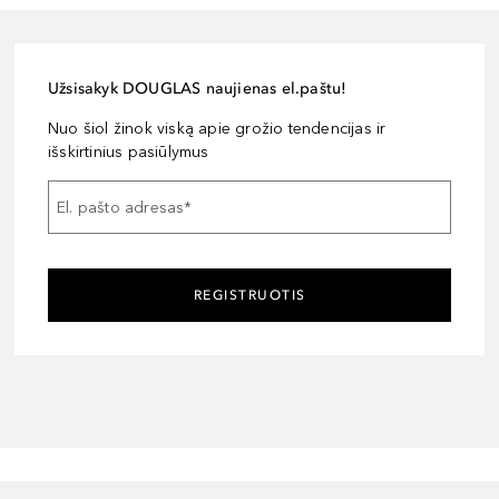
Užsisakyk DOUGLAS naujienas el.paštu!
Nuo šiol žinok viską apie grožio tendencijas ir
išskirtinius pasiūlymus
El. pašto adresas
*
REGISTRUOTIS