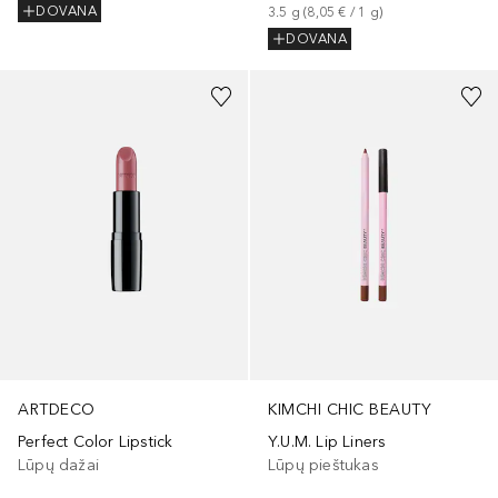
DOVANA
3.5
g
 (
8,05 €
 / 
1
g
)
DOVANA
+
1
ARTDECO
KIMCHI CHIC BEAUTY
Perfect Color Lipstick
Y.U.M. Lip Liners
Lūpų dažai
Lūpų pieštukas