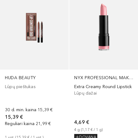
HUDA BEAUTY
NYX PROFESSIONAL MAKEUP
Lūpų pieštukas
Extra Creamy Round Lipstick
Lūpų dažai
30 d. min. kaina
15,39 €
15,39 €
4,69 €
Reguliari kaina
21,99 €
4
g
 (
1,17 €
 / 
1
g
)
DOVANA
1
vnt.
 (
15,39 €
 / 
1
vnt.
)