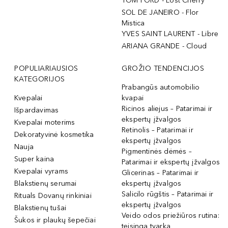
TOM FORD - Lost Cherry
SOL DE JANEIRO - Flor
Mistica
YVES SAINT LAURENT - Libre
ARIANA GRANDE - Cloud
POPULIARIAUSIOS
GROŽIO TENDENCIJOS
KATEGORIJOS
Prabangūs automobilio
Kvepalai
kvapai
Ricinos aliejus – Patarimai ir
Išpardavimas
ekspertų įžvalgos
Kvepalai moterims
Retinolis – Patarimai ir
Dekoratyvinė kosmetika
ekspertų įžvalgos
Nauja
Pigmentinės dėmės –
Super kaina
Patarimai ir ekspertų įžvalgos
Kvepalai vyrams
Glicerinas – Patarimai ir
Blakstienų serumai
ekspertų įžvalgos
Salicilo rūgštis – Patarimai ir
Rituals Dovanų rinkiniai
ekspertų įžvalgos
Blakstienų tušai
Veido odos priežiūros rutina:
Šukos ir plaukų šepečiai
teisinga tvarka