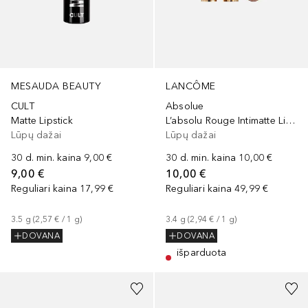
MESAUDA BEAUTY
LANCÔME
CULT
Absolue
Matte Lipstick
L’absolu Rouge Intimatte Lipstick
Lūpų dažai
Lūpų dažai
30 d. min. kaina
9,00 €
30 d. min. kaina
10,00 €
9,00 €
10,00 €
Reguliari kaina
17,99 €
Reguliari kaina
49,99 €
3.5
g
 (
2,57 €
 / 
1
g
)
3.4
g
 (
2,94 €
 / 
1
g
)
DOVANA
DOVANA
išparduota