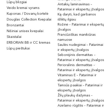
Lūpų blizgiai
Antakių laminavimas –
Veido kremai vyrams
Patarimai ir ekspertų įžvalgos
Kuponas / Dovanų kortelė
Ką daryti, kad garbanos
Douglas Collection Kvepalai
išliktų ilgiau
Rožinė – Patarimai ir ekspertų
Bronzantai
įžvalgos
Nišiniai unisex kvepalai
Prancūziškas manikiūras
Skaistalai
namuose
ERBORIAN BB ir CC kremas
Saulės nudegimai – Patarimai
Lūpų pieštukai
ir ekspertų įžvalgos
Seborėjinis dermatitas –
Patarimai ir ekspertų įžvalgos
Perioralinis dermatitas –
Patarimai ir ekspertų įžvalgos
Vitaminas E – Patarimai ir
ekspertų įžvalgos
Tamsūs paakiai – Patarimai ir
ekspertų įžvalgos
Žilų plaukų dažymas –
Patarimai ir ekspertų įžvalgos
Azelaino rūgštis – Patarimai ir