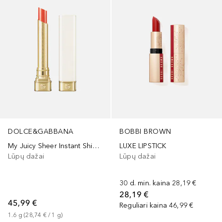
DOLCE&GABBANA
BOBBI BROWN
My Juicy Sheer Instant Shine & Hydration Lip Stylo
LUXE LIPSTICK
Lūpų dažai
Lūpų dažai
30 d. min. kaina
28,19 €
28,19 €
45,99 €
Reguliari kaina
46,99 €
1.6
g
 (
28,74 €
 / 
1
g
)