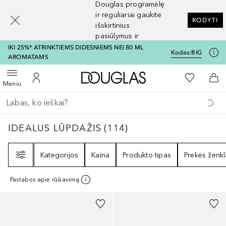
Douglas programėlę
[navigation.slideout.screenreader]
ir reguliariai gaukite
RODYTI
išskirtinius
pasiūlymus ir
nuolaidas
IKI 25%* ATRINKTIEMS DIDESNIEMS NEI 80 ML
Kodas:
BIG
AROMATAMS
Į Douglas pagrindinį pu
Į mano nor
Atidaryti meniu
Į mano paskyrą
Į kr
Meniu
Grįžk atgal
Vykdykite paiešką
IDEALUS LŪPDAŽIS
114
REZULTATAI
IDEALUS LŪPDAŽIS
(
114
)
Filtras
Kategorijos
Kaina
Produkto tipas
Prekės ženkl
Pastabos apie rūšiavimą
+
2