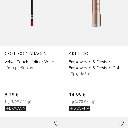
ARTDECO
GOSH COPENHAGEN
Empowered & Desired
Velvet Touch Lipliner Waterproof
Empowered & Desired Color Lipstick
Lūpų pieštukas
Lūpų dažai
14,99 €
8,99 €
4
g
 (
3,75 €
 / 
1
g
)
1
g
 (
8,99 €
 / 
1
g
)
DOVANA
DOVANA
+
9