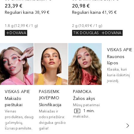
23,39 €
20,98 €
Reguliari kaina
38,99 €
Reguliari kaina
41,95 €
1.8
g
 (
12,99 €
 / 
1
g
)
2
g
 (
10,49 €
 / 
1
g
)
DOVANA
TIK DOUGLAS
DOVANA
Praleisti slankiklį
VISKAS APIE
Rauonos
lūpos
Klasika, kuri
kuria išskirtinį
įvaizdį.
VISKAS APIE
PASISEMK
PAMOKA
ĮKVĖPIMO
Makiažo
Žalios akys
pieštukai
Skinifikacija
Mūsų patarimai
1 min.
žalių akių
Vienas
Makiažas ir
makiažui.
produktas, daug
odos priežiūra:
galimybių,
dviguba grožio
kurias pamilsite.
galia!