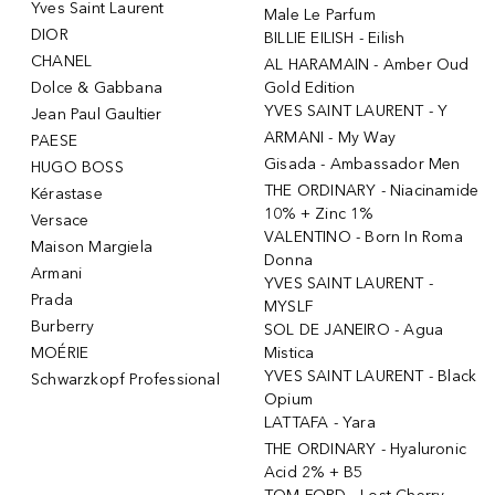
Yves Saint Laurent
Male Le Parfum
DIOR
BILLIE EILISH - Eilish
CHANEL
AL HARAMAIN - Amber Oud
Dolce & Gabbana
Gold Edition
YVES SAINT LAURENT - Y
Jean Paul Gaultier
ARMANI - My Way
PAESE
Gisada - Ambassador Men
HUGO BOSS
THE ORDINARY - Niacinamide
Kérastase
10% + Zinc 1%
Versace
VALENTINO - Born In Roma
Maison Margiela
Donna
Armani
YVES SAINT LAURENT -
Prada
MYSLF
Burberry
SOL DE JANEIRO - Agua
MOÉRIE
Mistica
YVES SAINT LAURENT - Black
Schwarzkopf Professional
Opium
LATTAFA - Yara
THE ORDINARY - Hyaluronic
Acid 2% + B5