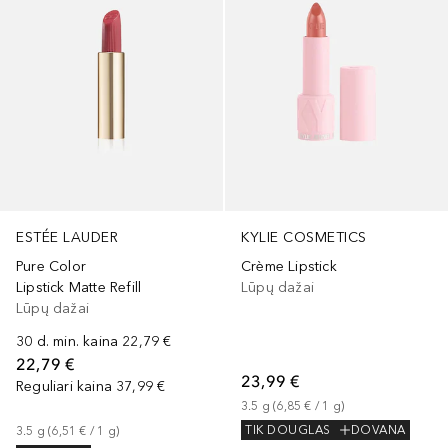
ESTÉE LAUDER
KYLIE COSMETICS
Pure Color
Crème Lipstick
Lipstick Matte Refill
Lūpų dažai
Lūpų dažai
30 d. min. kaina
22,79 €
22,79 €
23,99 €
Reguliari kaina
37,99 €
3.5
g
 (
6,85 €
 / 
1
g
)
TIK DOUGLAS
DOVANA
3.5
g
 (
6,51 €
 / 
1
g
)