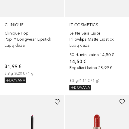
CLINIQUE
IT COSMETICS
Clinique Pop
Je Ne Sais Quoi
Pop™ Longwear Lipstick
Pillowlips Matte Lipstick
Lūpų dažai
Lūpų dažai
30 d. min. kaina
14,50 €
14,50 €
31,99 €
Reguliari kaina
28,99 €
3.9
g
 (
8,20 €
 / 
1
g
)
DOVANA
3.5
g
 (
4,14 €
 / 
1
g
)
DOVANA