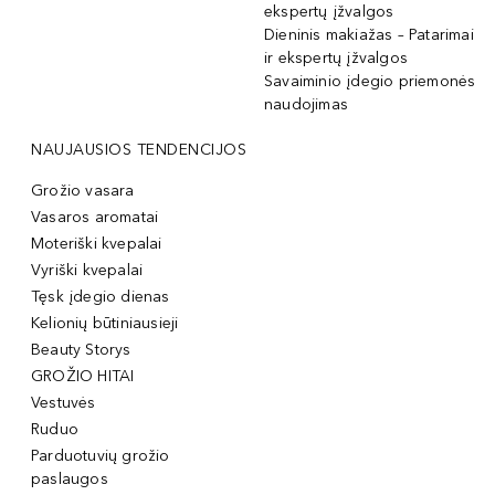
ekspertų įžvalgos
Dieninis makiažas – Patarimai
ir ekspertų įžvalgos
Savaiminio įdegio priemonės
naudojimas
NAUJAUSIOS TENDENCIJOS
Grožio vasara
Vasaros aromatai
Moteriški kvepalai
Vyriški kvepalai
Tęsk įdegio dienas
Kelionių būtiniausieji
Beauty Storys
GROŽIO HITAI
Vestuvės
Ruduo
Parduotuvių grožio
paslaugos