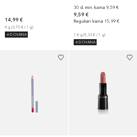
30 d. min. kaina
9,59 €
9,59 €
14,99 €
Reguliari kaina
15,99 €
4
g
 (
3,75 €
 / 
1
g
)
DOVANA
1.8
g
 (
5,33 €
 / 
1
g
)
DOVANA