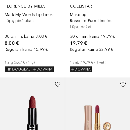
FLORENCE BY MILLS
COLLISTAR
Mark My Words Lip Liners
Make-up
Lūpų pieštukas
Rossetto Puro Lipstick
Lūpų dažai
30 d. min. kaina
8,00 €
30 d. min. kaina
19,79 €
8,00 €
19,79 €
Reguliari kaina
15,99 €
Reguliari kaina
32,99 €
1.2
g
 (
6,67 €
 / 
1
g
)
1
vnt.
 (
19,79 €
 / 
1
vnt.
)
TIK DOUGLAS
DOVANA
DOVANA
+
2