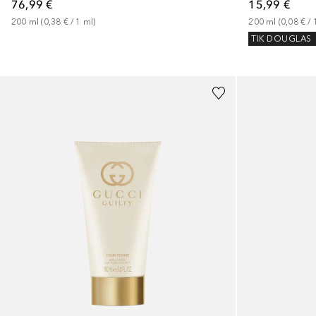
15,99 €
76,99 €
200
ml
 (
0,08 €
 / 
200
ml
 (
0,38 €
 / 
1
ml
)
TIK DOUGLAS