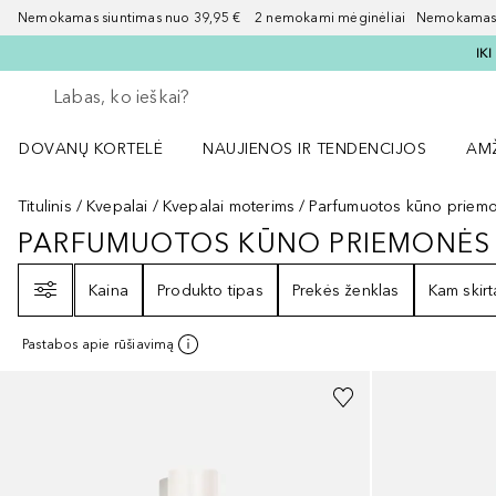
Nemokamas siuntimas nuo 39,95 € 2 nemokami mėginėliai Nemokamas d
IK
Grįžk atgal
Vykdykite paiešką
DOVANŲ KORTELĖ
NAUJIENOS IR TENDENCIJOS
AM
Atidaryti NAUJIENOS IR TENDENCIJOS 
Atid
Titulinis
Kvepalai
Kvepalai moterims
Parfumuotos kūno priem
PARFUMUOTOS KŪNO PRIEMONĖS
PARFUMUOTOS KŪNO PRIEMONĖ
Filtras
Kaina
Produkto tipas
Prekės ženklas
Kam skirt
Pastabos apie rūšiavimą