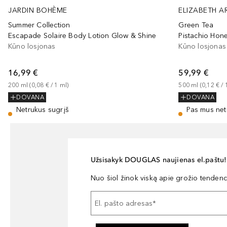
JARDIN BOHÈME
ELIZABETH A
Summer Collection
Green Tea
Escapade Solaire Body Lotion Glow & Shine
Pistachio Hon
Kūno losjonas
Kūno losjonas
16,99 €
59,99 €
200
ml
 (
0,08 €
 / 
1
ml
)
500
ml
 (
0,12 €
 / 
DOVANA
DOVANA
Netrukus sugrįš
Pas mus net
Užsisakyk DOUGLAS naujienas el.paštu!
Nuo šiol žinok viską apie grožio tendencij
El. pašto adresas
*