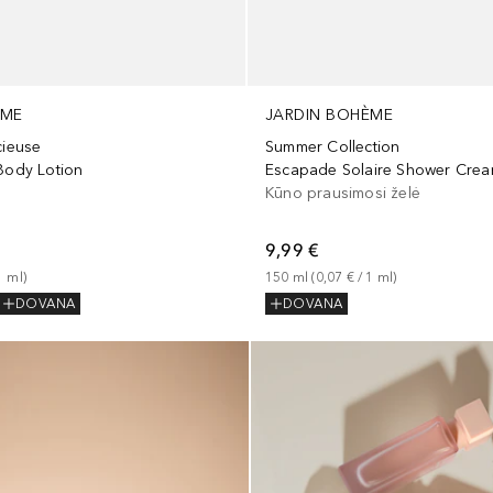
ÈME
JARDIN BOHÈME
cieuse
Summer Collection
 Body Lotion
Escapade Solaire Shower Cre
Kūno prausimosi želė
9,99 €
1
ml
)
150
ml
 (
0,07 €
 / 
1
ml
)
DOVANA
DOVANA