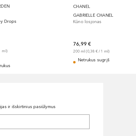
RDEN
CHANEL
GABRIELLE CHANEL
ey Drops
Kūno losjonas
76,99 €
1
ml
)
200
ml
 (
0,38 €
 / 
1
ml
)
Netrukus sugrįš
rukus
as ir išskirtinius pasiūlymus