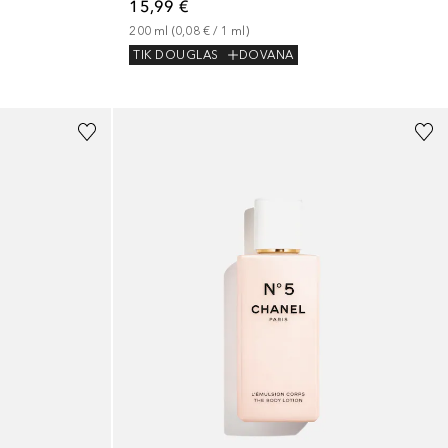
15,99 €
200
ml
 (
0,08 €
 / 
1
ml
)
TIK DOUGLAS
DOVANA