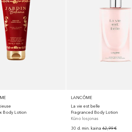
ÈME
LANCÔME
cieuse
La vie est belle
x Body Lotion
Fragranced Body Lotion
Kūno losjonas
30 d. min. kaina
62,99 €