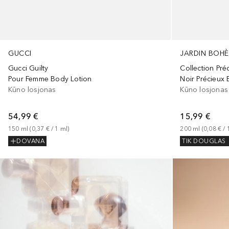
GUCCI
JARDIN BOH
Gucci Guilty
Collection Pré
Pour Femme Body Lotion
Noir Précieux
Kūno losjonas
Kūno losjonas
54,99 €
15,99 €
150
ml
 (
0,37 €
 / 
1
ml
)
200
ml
 (
0,08 €
 / 
DOVANA
TIK DOUGLAS
Praleisti slankiklį