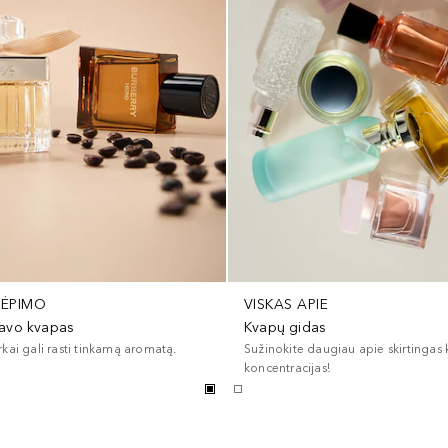
VĖPIMO
VISKAS APIE
 tavo kvapas
Kvapų gidas
rkai gali rasti tinkamą aromatą.
Sužinokite daugiau apie skirtingas
koncentracijas!