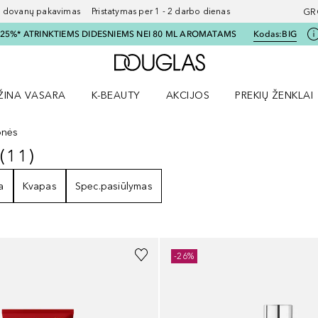
ovanų pakavimas Pristatymas per 1 - 2 darbo dienas
GR
I 25%* ATRINKTIEMS DIDESNIEMS NEI 80 ML AROMATAMS
Kodas:
BIG
Į Douglas pagrindinį pu
ŽINA VASARA
K-BEAUTY
AKCIJOS
PREKIŲ ŽENKLAI
meniu
aryti Amžina vasara meniu
Atidaryti AKCIJOS meniu
Atidaryti PREKIŲ 
onės
(
11
)
S
11
REZULTATAI
a
Kvapas
Spec.pasiūlymas
-26%