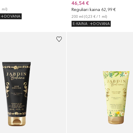
46,54 €
1
ml
)
Reguliari kaina
62,99 €
DOVANA
200
ml
 (
0,23 €
 / 
1
ml
)
E-KAINA
DOVANA