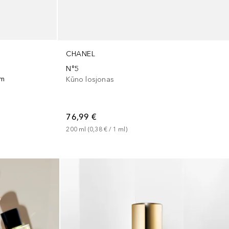
CHANEL
N°5
am
Kūno losjonas
76,99 €
200
ml
 (
0,38 €
 / 
1
ml
)