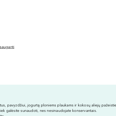
psauganti
entus, pavyzdžiui, jogurtą ploniems plaukams ir kokosų aliejų pažeist
, kiek galėsite sunaudoti, nes nesinaudojate konservantais.