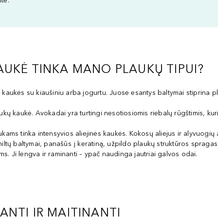
te.
AUKĖ TINKA MANO PLAUKŲ TIPUI?
kaukės su kiaušiniu arba jogurtu. Juose esantys baltymai stiprina pl
 kaukė. Avokadai yra turtingi nesotiosiomis riebalų rūgštimis, kurio
kams tinka intensyvios aliejinės kaukės. Kokosų aliejus ir alyvuogi
miltų baltymai, panašūs į keratiną, užpildo plaukų struktūros spragas
s. Ji lengva ir raminanti – ypač naudinga jautriai galvos odai.
NTI IR MAITINANTI