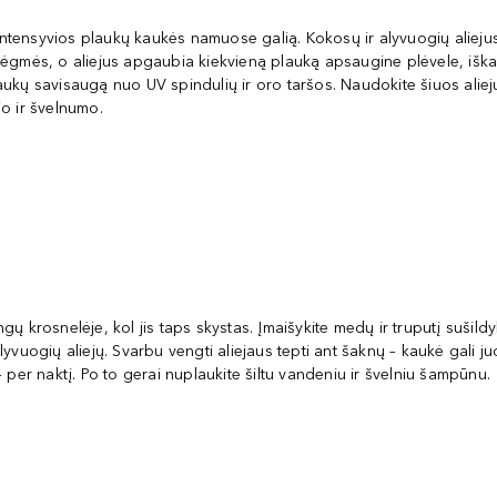
 intensyvios plaukų kaukės namuose galią. Kokosų ir alyvuogių alieju
ėgmės, o aliejus apgaubia kiekvieną plauką apsaugine plėvele, iškart
i plaukų savisaugą nuo UV spindulių ir oro taršos. Naudokite šiuos a
o ir švelnumo.
krosnelėje, kol jis taps skystas. Įmaišykite medų ir truputį sušildykit
alyvuogių aliejų. Svarbu vengti aliejaus tepti ant šaknų – kaukė gali ju
 per naktį. Po to gerai nuplaukite šiltu vandeniu ir švelniu šampūnu.