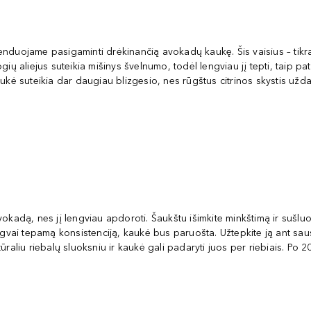
nduojame pasigaminti drėkinančią avokadų kaukę. Šis vaisius – tikras
gių aliejus suteikia mišinys švelnumo, todėl lengviau jį tepti, taip 
aukė suteikia dar daugiau blizgesio, nes rūgštus citrinos skystis užd
kadą, nes jį lengviau apdoroti. Šaukštu išimkite minkštimą ir sušluosty
 lengvai tepamą konsistenciją, kaukė bus paruošta. Užtepkite ją ant sau
liu riebalų sluoksniu ir kaukė gali padaryti juos per riebiais. Po 