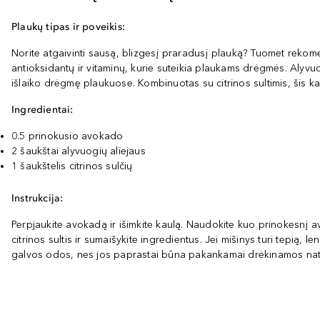
Plaukų tipas ir poveikis:
Norite atgaivinti sausą, blizgesį praradusį plauką? Tuomet rekome
antioksidantų ir vitaminų, kurie suteikia plaukams drėgmės. Alyvuo
išlaiko drėgmę plaukuose. Kombinuotas su citrinos sultimis, šis k
Ingredientai:
0.5 prinokusio avokado
2 šaukštai alyvuogių aliejaus
1 šaukštelis citrinos sulčių
Instrukcija:
Perpjaukite avokadą ir išimkite kaulą. Naudokite kuo prinokesnį avo
citrinos sultis ir sumaišykite ingredientus. Jei mišinys turi tepią,
galvos odos, nes jos paprastai būna pakankamai drėkinamos natūra