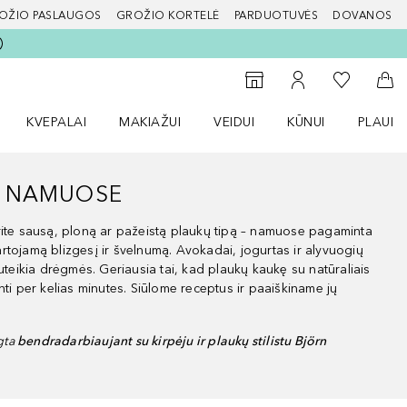
OŽIO PASLAUGOS
GROŽIO KORTELĖ
PARDUOTUVĖS
DOVANOS
slapį
Į mano nor
Į parduotuvių paiešką
Į mano paskyrą
Į kr
KVEPALAI
MAKIAŽUI
VEIDUI
KŪNUI
PLAUK
ŽENKLAI meniu
Atidaryti Kvepalai meniu
Atidaryti MAKIAŽUI meniu
Atidaryti VEIDUI meniu
Atidaryti KŪNUI men
Atidaryt
Ė NAMUOSE
rite sausą, ploną ar pažeistą plaukų tipą – namuose pagaminta
rtojamą blizgesį ir švelnumą. Avokadai, jogurtas ir alyvuogių
suteikia drėgmės. Geriausia tai, kad plaukų kaukę su natūraliais
nti per kelias minutes. Siūlome receptus ir paaiškiname jų
ngta
bendradarbiaujant su kirpėju ir plaukų stilistu Björn