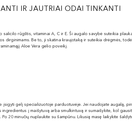
NTI IR JAUTRIAI ODAI TINKANTI
salicilo rūgštis, vitaminai A, C ir E. Ši augalo savybė suteikia plauka
os dirginimams. Be to, ji skatina kraujotaką ir suteikia drėgmės, to
 raminamąjį Aloe Vera gelio poveikį.
e įsigyti gelį specializuotoje parduotuvėje. Jei naudojate augalą, pir
us ingredientus į maišytuvą arba smulkintuvą ir sumaišykite, kol gausit
 Po 20 minučių nuplaukite su šampūnu. Likusią masę laikykite šaldytuve