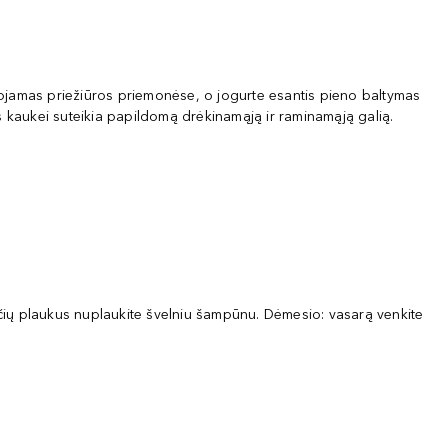
naudojamas priežiūros priemonėse, o jogurte esantis pieno baltymas
us kaukei suteikia papildomą drėkinamąją ir raminamąją galią.
učių plaukus nuplaukite švelniu šampūnu. Dėmesio: vasarą venkite