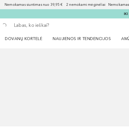
Nemokamas siuntimas nuo 39,95 € 2 nemokami mėginėliai Nemokamas d
IK
Grįžk atgal
Vykdykite paiešką
DOVANŲ KORTELĖ
NAUJIENOS IR TENDENCIJOS
AM
Atidaryti NAUJIENOS IR TENDENCIJOS 
Atid