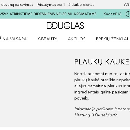
ovanų pakavimas Pristatymas per 1 - 2 darbo dienas
GR
I 25%* ATRINKTIEMS DIDESNIEMS NEI 80 ML AROMATAMS
Kodas:
BIG
Į Douglas pagrindinį pu
ŽINA VASARA
K-BEAUTY
AKCIJOS
PREKIŲ ŽENKLAI
meniu
aryti Amžina vasara meniu
Atidaryti AKCIJOS meniu
Atidaryti PREKIŲ 
PLAUKŲ KAUK
Nepriklausomai nuo to, ar tu
plaukų kaukė suteikia nepaka
aliejus pamaitina plaukus ir 
ingredientais galite pasigami
poveikį.
Informacija patikrinta ir pare
Hartung
iš Diuseldorfo.