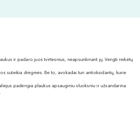
aukus ir padaro juos tvirtesnius, neapsunkinant jų. Vengti reikėtų
s suteikia drėgmės. Be to, avokadai turi antioksidantų, kurie
ų aliejus padengia plaukus apsauginiu sluoksniu ir užsandarina
.