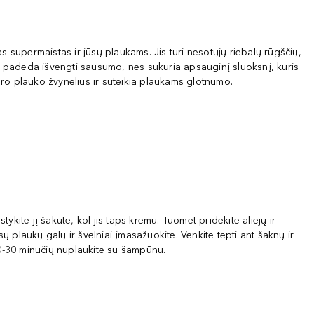
 supermaistas ir jūsų plaukams. Jis turi nesotųjų riebalų rūgščių,
pat padeda išvengti sausumo, nes sukuria apsauginį sluoksnį, kuris
aro plauko žvynelius ir suteikia plaukams glotnumo.
kite jį šakute, kol jis taps kremu. Tuomet pridėkite aliejų ir
sų plaukų galų ir švelniai įmasažuokite. Venkite tepti ant šaknų ir
20-30 minučių nuplaukite su šampūnu.