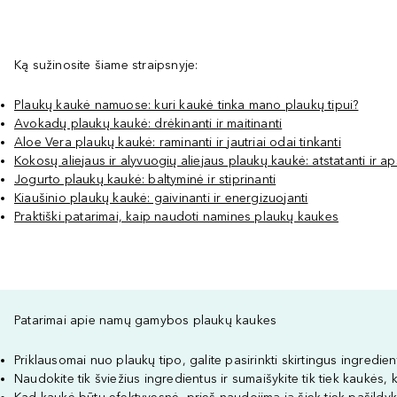
Ką sužinosite šiame straipsnyje:
Plaukų kaukė namuose: kuri kaukė tinka mano plaukų tipui?
Avokadų plaukų kaukė: drėkinanti ir maitinanti
Aloe Vera plaukų kaukė: raminanti ir jautriai odai tinkanti
Kokosų aliejaus ir alyvuogių aliejaus plaukų kaukė: atstatanti ir a
Jogurto plaukų kaukė: baltyminė ir stiprinanti
Kiaušinio plaukų kaukė: gaivinanti ir energizuojanti
Praktiški patarimai, kaip naudoti namines plaukų kaukes
Patarimai apie namų gamybos plaukų kaukes
Priklausomai nuo plaukų tipo, galite pasirinkti skirtingus ingredi
Naudokite tik šviežius ingredientus ir sumaišykite tik tiek kaukės