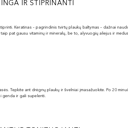
NGA IR STIPRINANTI
sustiprinti. Keratinas – pagrindinis tvirtų plaukų baltymas – dažnai 
e taip pat gausu vitaminų ir mineralų, be to, alyvuogių aliejus ir med
masės. Tepkite ant drėgnų plaukų ir švelniai įmasažuokite. Po 20 min
i genda ir gali supelenti.