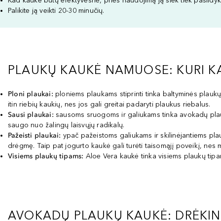
Kad kaukė būtų efektyvesnė, prieš naudojimą ją šiek tiek pašildyki
Palikite ją veikti 20-30 minučių.
PLAUKŲ KAUKĖ NAMUOSE: KURI K
Ploni plaukai:
ploniems plaukams stiprinti tinka baltyminės plaukų 
itin riebių kaukių, nes jos gali greitai padaryti plaukus riebalus.
Sausi plaukai:
sausoms sruogoms ir galiukams tinka avokadų plaukų
saugo nuo žalingų laisvųjų radikalų.
Pažeisti plaukai:
ypač pažeistoms galiukams ir skilinėjantiems plau
drėgmę. Taip pat jogurto kaukė gali turėti taisomąjį poveikį, nes 
Visiems plaukų tipams:
Aloe Vera kaukė tinka visiems plaukų tipam
AVOKADŲ PLAUKŲ KAUKĖ: DRĖKINA