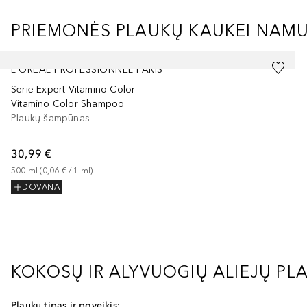
PRIEMONĖS PLAUKŲ KAUKEI NAM
Praleisti slankiklį
L´ORÉAL PROFESSIONNEL PARIS
Serie Expert Vitamino Color
Vitamino Color Shampoo
Plaukų šampūnas
30,99 €
500
ml
 (
0,06 €
 / 
1
ml
)
DOVANA
KOKOSŲ IR ALYVUOGIŲ ALIEJŲ PL
Plaukų tipas ir poveikis: