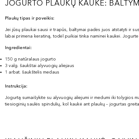
JOGURTO PLAUKŲ KAUKĖ: BALTYMI
Plaukų tipas ir poveikis:
Jei jūsų plaukai sausi ir trapūs, baltymai padės juos atstatyti ir 
labai primena keratiną, todėl puikiai tinka naminei kaukei. Jogurt
Ingredientai:
150 g natūralaus jogurto
3 valg. šaukštai alyvuogių aliejaus
1 arbat. šaukštelis medaus
Instrukcija:
Jogurtą sumaišykite su alyvuogių aliejumi ir medumi iki tolygios 
tiesioginių saulės spindulių, kol kaukė ant plaukų – jogurtas greita