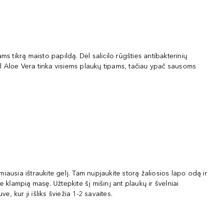
ms tikrą maisto papildą. Dėl salicilo rūgšties antibakterinių
dėl Aloe Vera tinka visiems plaukų tipams, tačiau ypač sausoms
miausia ištraukite gelį. Tam nupjaukite storą žaliosios lapo odą ir
e klampią masę. Užtepkite šį mišinį ant plaukų ir švelniai
, kur ji išliks šviežia 1-2 savaites.