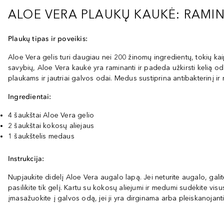
ALOE VERA PLAUKŲ KAUKĖ: RAMINA
Plaukų tipas ir poveikis:
Aloe Vera gelis turi daugiau nei 200 žinomų ingredientų, tokių kaip 
savybių, Aloe Vera kaukė yra raminanti ir padeda užkirsti kelią od
plaukams ir jautriai galvos odai. Medus sustiprina antibakterinį ir
Ingredientai:
4 šaukštai Aloe Vera gelio
2 šaukštai kokosų aliejaus
1 šaukštelis medaus
Instrukcija:
Nupjaukite didelį Aloe Vera augalo lapą. Jei neturite augalo, galit
pasilikite tik gelį. Kartu su kokosų aliejumi ir medumi sudėkite vis
įmasažuokite į galvos odą, jei ji yra dirginama arba pleiskanojanti.