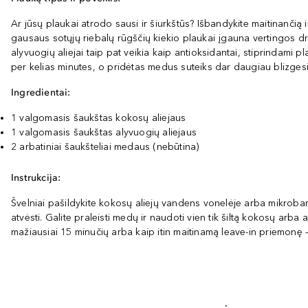
Ar jūsų plaukai atrodo sausi ir šiurkštūs? Išbandykite maitinančią
gausaus sotųjų riebalų rūgščių kiekio plaukai įgauna vertingos dr
alyvuogių aliejai taip pat veikia kaip antioksidantai, stiprindam
per kelias minutes, o pridėtas medus suteiks dar daugiau blizgesi
Ingredientai:
1 valgomasis šaukštas kokosų aliejaus
1 valgomasis šaukštas alyvuogių aliejaus
2 arbatiniai šaukšteliai medaus (nebūtina)
Instrukcija:
Švelniai pašildykite kokosų aliejų vandens vonelėje arba mikrobangų 
atvėsti. Galite praleisti medų ir naudoti vien tik šiltą kokosų arba 
mažiausiai 15 minučių arba kaip itin maitinamą leave-in priemonę –