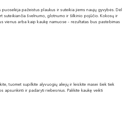
s puoselėja pažeistus plaukus ir suteikia jiems naujų gyvybės. Dėl
 suteikiančia švelnumo, glotnumo ir šilkinio pojūčio. Kokosų ir
liejus vienus arba kaip kaukę namuose – rezultatas bus pastebimas
e, tuomet supilkite alyvuogių aliejų ir leiskite masei šiek tiek
os apsunkinti ir padaryti riebesnius. Palikite kaukę veikti