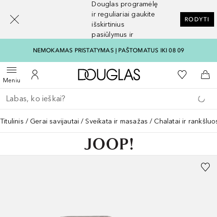
Douglas programėlę
[navigation.slideout.screenreader]
ir reguliariai gaukite
RODYTI
išskirtinius
pasiūlymus ir
nuolaidas
NEMOKAMAS PRISTATYMAS Į PAŠTOMATUS IKI 08 09
Į Douglas pagrindinį pu
Į mano nor
Atidaryti meniu
Į mano paskyrą
Į kr
Meniu
Grįžk atgal
Vykdykite paiešką
Titulinis
Gerai savijautai
Sveikata ir masažas
Chalatai ir rankšluo