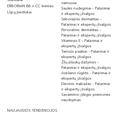
namuose
ERBORIAN BB ir CC kremas
Saulės nudegimai – Patarimai
Lūpų pieštukai
ir ekspertų įžvalgos
Seborėjinis dermatitas –
Patarimai ir ekspertų įžvalgos
Perioralinis dermatitas –
Patarimai ir ekspertų įžvalgos
Vitaminas E – Patarimai ir
ekspertų įžvalgos
Tamsūs paakiai – Patarimai ir
ekspertų įžvalgos
Žilų plaukų dažymas –
Patarimai ir ekspertų įžvalgos
Azelaino rūgštis – Patarimai ir
ekspertų įžvalgos
Dieninis makiažas – Patarimai
ir ekspertų įžvalgos
Savaiminio įdegio priemonės
naudojimas
NAUJAUSIOS TENDENCIJOS