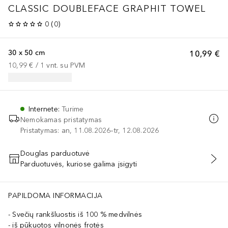
CLASSIC DOUBLEFACE GRAPHIT TOWEL
0
(
0
)
30 x 50 cm
10,99 €
10,99 €
 / 
1
vnt.
su PVM
Internete
:
Turime
Nemokamas pristatymas
Pristatymas: an, 11.08.2026–tr, 12.08.2026
Douglas parduotuvė
Parduotuvės, kuriose galima įsigyti
PRIDĖTI Į KREPŠELĮ
PAPILDOMA INFORMACIJA
Svečių rankšluostis iš 100 % medvilnės
iš pūkuotos vilnonės frotės