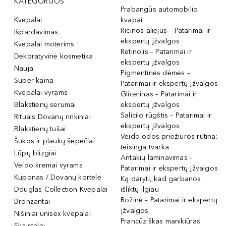
KATEGORIJOS
Prabangūs automobilio
Kvepalai
kvapai
Ricinos aliejus – Patarimai ir
Išpardavimas
ekspertų įžvalgos
Kvepalai moterims
Retinolis – Patarimai ir
Dekoratyvinė kosmetika
ekspertų įžvalgos
Nauja
Pigmentinės dėmės –
Super kaina
Patarimai ir ekspertų įžvalgos
Kvepalai vyrams
Glicerinas – Patarimai ir
Blakstienų serumai
ekspertų įžvalgos
Salicilo rūgštis – Patarimai ir
Rituals Dovanų rinkiniai
ekspertų įžvalgos
Blakstienų tušai
Veido odos priežiūros rutina:
Šukos ir plaukų šepečiai
teisinga tvarka
Lūpų blizgiai
Antakių laminavimas –
Veido kremai vyrams
Patarimai ir ekspertų įžvalgos
Kuponas / Dovanų kortelė
Ką daryti, kad garbanos
Douglas Collection Kvepalai
išliktų ilgiau
Rožinė – Patarimai ir ekspertų
Bronzantai
įžvalgos
Nišiniai unisex kvepalai
Prancūziškas manikiūras
Skaistalai