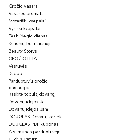
Grožio vasara
Vasaros aromatai
Moteriški kvepalai
Vyriški kvepalai
Tęsk įdegio dienas
Kelionių būtiniausieji
Beauty Storys
GROŽIO HITAI
Vestuvės
Ruduo
Parduotuvių grožio
paslaugos
Raskite tobulą dovaną
Dovanų idėjos Jai
Dovanų idėjos Jam
DOUGLAS Dovanų kortelė
DOUGLAS PDF kuponas
Atsiėmimas parduotuvėje
Click & Return