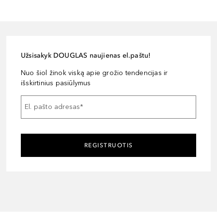
Užsisakyk DOUGLAS naujienas el.paštu!
Nuo šiol žinok viską apie grožio tendencijas ir
išskirtinius pasiūlymus
El. pašto adresas
*
REGISTRUOTIS