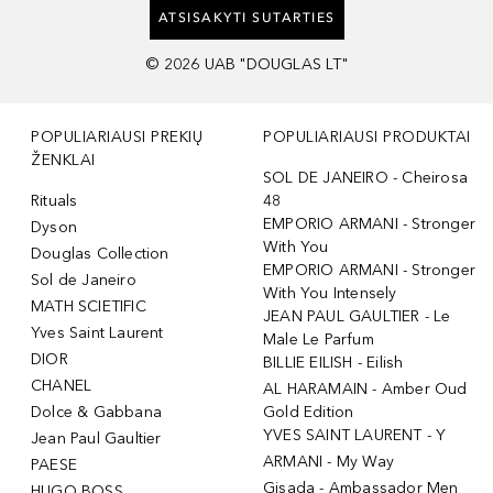
ATSISAKYTI SUTARTIES
©
2026
UAB "DOUGLAS LT"
POPULIARIAUSI PREKIŲ
POPULIARIAUSI PRODUKTAI
ŽENKLAI
SOL DE JANEIRO - Cheirosa
Rituals
48
EMPORIO ARMANI - Stronger
Dyson
With You
Douglas Collection
EMPORIO ARMANI - Stronger
Sol de Janeiro
With You Intensely
MATH SCIETIFIC
JEAN PAUL GAULTIER - Le
Yves Saint Laurent
Male Le Parfum
DIOR
BILLIE EILISH - Eilish
CHANEL
AL HARAMAIN - Amber Oud
Dolce & Gabbana
Gold Edition
YVES SAINT LAURENT - Y
Jean Paul Gaultier
ARMANI - My Way
PAESE
Gisada - Ambassador Men
HUGO BOSS