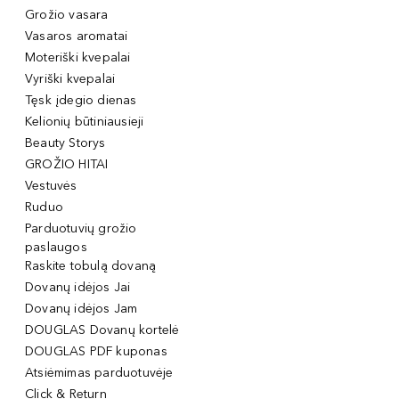
Grožio vasara
Vasaros aromatai
Moteriški kvepalai
Vyriški kvepalai
Tęsk įdegio dienas
Kelionių būtiniausieji
Beauty Storys
GROŽIO HITAI
Vestuvės
Ruduo
Parduotuvių grožio
paslaugos
Raskite tobulą dovaną
Dovanų idėjos Jai
Dovanų idėjos Jam
DOUGLAS Dovanų kortelė
DOUGLAS PDF kuponas
Atsiėmimas parduotuvėje
Click & Return