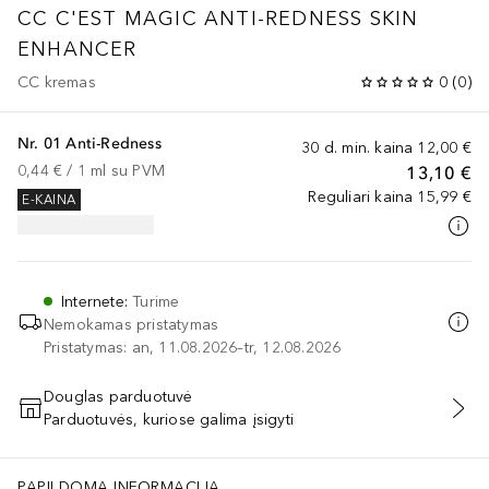
CC C'EST MAGIC ANTI-REDNESS SKIN
ENHANCER
CC kremas
0
(
0
)
Nr. 01 Anti-Redness
30 d. min. kaina
12,00 €
0,44 €
 / 
1
ml
su PVM
13,10 €
Reguliari kaina
15,99 €
E-KAINA
Internete
:
Turime
Nemokamas pristatymas
Pristatymas: an, 11.08.2026–tr, 12.08.2026
Douglas parduotuvė
Parduotuvės, kuriose galima įsigyti
PRIDĖTI Į KREPŠELĮ
PAPILDOMA INFORMACIJA