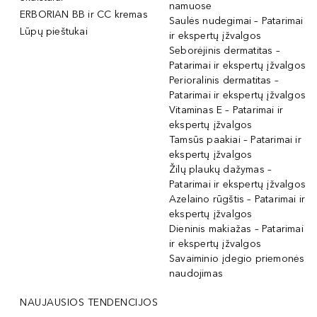
namuose
ERBORIAN BB ir CC kremas
Saulės nudegimai – Patarimai
Lūpų pieštukai
ir ekspertų įžvalgos
Seborėjinis dermatitas –
Patarimai ir ekspertų įžvalgos
Perioralinis dermatitas –
Patarimai ir ekspertų įžvalgos
Vitaminas E – Patarimai ir
ekspertų įžvalgos
Tamsūs paakiai – Patarimai ir
ekspertų įžvalgos
Žilų plaukų dažymas –
Patarimai ir ekspertų įžvalgos
Azelaino rūgštis – Patarimai ir
ekspertų įžvalgos
Dieninis makiažas – Patarimai
ir ekspertų įžvalgos
Savaiminio įdegio priemonės
naudojimas
NAUJAUSIOS TENDENCIJOS