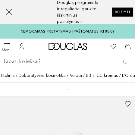
Douglas programėlę
[navigation.slideout.screenreader]
ir reguliariai gaukite
RODYTI
išskirtinius
pasiūlymus ir
nuolaidas
NEMOKAMAS PRISTATYMAS Į PAŠTOMATUS IKI 08 09
Į Douglas pagrindinį pu
Į mano nor
Atidaryti meniu
Į mano paskyrą
Į kr
Meniu
Grįžk atgal
Vykdykite paiešką
Titulinis
Dekoratyvinė kosmetika
Veidui
BB ir CC kremas
L’Oréa