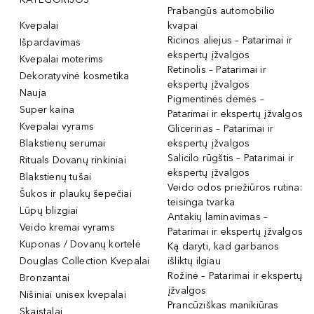
Prabangūs automobilio
Kvepalai
kvapai
Ricinos aliejus – Patarimai ir
Išpardavimas
ekspertų įžvalgos
Kvepalai moterims
Retinolis – Patarimai ir
Dekoratyvinė kosmetika
ekspertų įžvalgos
Nauja
Pigmentinės dėmės –
Super kaina
Patarimai ir ekspertų įžvalgos
Kvepalai vyrams
Glicerinas – Patarimai ir
Blakstienų serumai
ekspertų įžvalgos
Salicilo rūgštis – Patarimai ir
Rituals Dovanų rinkiniai
ekspertų įžvalgos
Blakstienų tušai
Veido odos priežiūros rutina:
Šukos ir plaukų šepečiai
teisinga tvarka
Lūpų blizgiai
Antakių laminavimas –
Veido kremai vyrams
Patarimai ir ekspertų įžvalgos
Kuponas / Dovanų kortelė
Ką daryti, kad garbanos
Douglas Collection Kvepalai
išliktų ilgiau
Rožinė – Patarimai ir ekspertų
Bronzantai
įžvalgos
Nišiniai unisex kvepalai
Prancūziškas manikiūras
Skaistalai