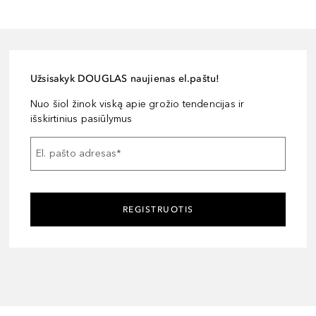
Užsisakyk DOUGLAS naujienas el.paštu!
Nuo šiol žinok viską apie grožio tendencijas ir
išskirtinius pasiūlymus
El. pašto adresas
*
REGISTRUOTIS