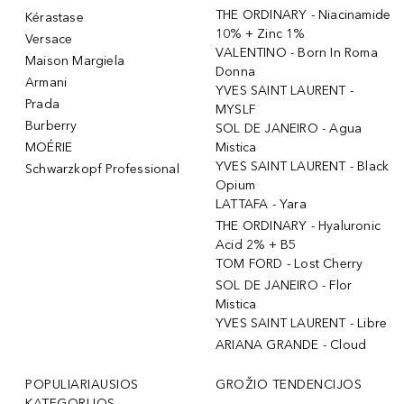
THE ORDINARY - Niacinamide
Kérastase
10% + Zinc 1%
Versace
VALENTINO - Born In Roma
Maison Margiela
Donna
Armani
YVES SAINT LAURENT -
Prada
MYSLF
Burberry
SOL DE JANEIRO - Agua
MOÉRIE
Mistica
YVES SAINT LAURENT - Black
Schwarzkopf Professional
Opium
LATTAFA - Yara
THE ORDINARY - Hyaluronic
Acid 2% + B5
TOM FORD - Lost Cherry
SOL DE JANEIRO - Flor
Mistica
YVES SAINT LAURENT - Libre
ARIANA GRANDE - Cloud
POPULIARIAUSIOS
GROŽIO TENDENCIJOS
KATEGORIJOS