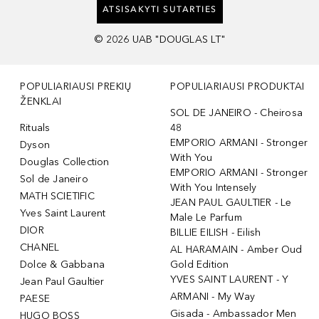
ATSISAKYTI SUTARTIES
©
2026
UAB "DOUGLAS LT"
POPULIARIAUSI PREKIŲ
POPULIARIAUSI PRODUKTAI
ŽENKLAI
SOL DE JANEIRO - Cheirosa
Rituals
48
EMPORIO ARMANI - Stronger
Dyson
With You
Douglas Collection
EMPORIO ARMANI - Stronger
Sol de Janeiro
With You Intensely
MATH SCIETIFIC
JEAN PAUL GAULTIER - Le
Yves Saint Laurent
Male Le Parfum
DIOR
BILLIE EILISH - Eilish
CHANEL
AL HARAMAIN - Amber Oud
Dolce & Gabbana
Gold Edition
YVES SAINT LAURENT - Y
Jean Paul Gaultier
ARMANI - My Way
PAESE
Gisada - Ambassador Men
HUGO BOSS