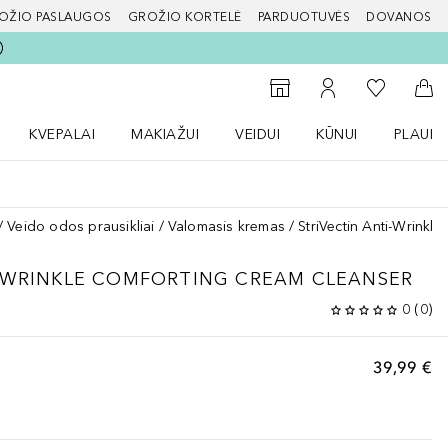
OŽIO PASLAUGOS
GROŽIO KORTELĖ
PARDUOTUVĖS
DOVANOS
slapį
Į mano nor
Į parduotuvių paiešką
Į mano paskyrą
Į kr
KVEPALAI
MAKIAŽUI
VEIDUI
KŪNUI
PLAUK
ŽENKLAI meniu
Atidaryti Kvepalai meniu
Atidaryti MAKIAŽUI meniu
Atidaryti VEIDUI meniu
Atidaryti KŪNUI men
Atidaryt
Veido odos prausikliai
Valomasis kremas
StriVectin Anti-Wrinkl
-WRINKLE COMFORTING CREAM CLEANSER
0
(
0
)
39,99 €