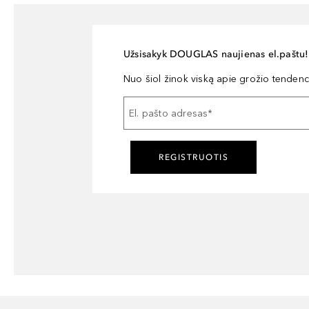
Užsisakyk DOUGLAS naujienas el.paštu!
Nuo šiol žinok viską apie grožio tendencij
El. pašto adresas
*
REGISTRUOTIS