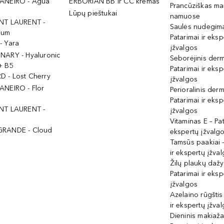
ANEIRO - Agua
ERBORIAN BB ir CC kremas
Prancūziškas ma
Lūpų pieštukai
namuose
NT LAURENT -
Saulės nudegima
ium
Patarimai ir eksp
- Yara
įžvalgos
NARY - Hyaluronic
Seborėjinis derm
+ B5
Patarimai ir eksp
 - Lost Cherry
įžvalgos
ANEIRO - Flor
Perioralinis derm
Patarimai ir eksp
NT LAURENT -
įžvalgos
Vitaminas E – Pat
GRANDE - Cloud
ekspertų įžvalg
Tamsūs paakiai –
ir ekspertų įžva
Žilų plaukų daž
Patarimai ir eksp
įžvalgos
Azelaino rūgštis
ir ekspertų įžva
Dieninis makiaža