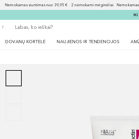
Nemokamas siuntimas nuo 39,95 € 2 nemokami mėginėliai Nemokamas d
IK
Grįžk atgal
Vykdykite paiešką
DOVANŲ KORTELĖ
NAUJIENOS IR TENDENCIJOS
AM
Atidaryti NAUJIENOS IR TENDENCIJOS 
Atid