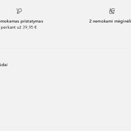
mokamas pristatymas
2 nemokami mėginėli
perkant už 39,95 €
ūdai