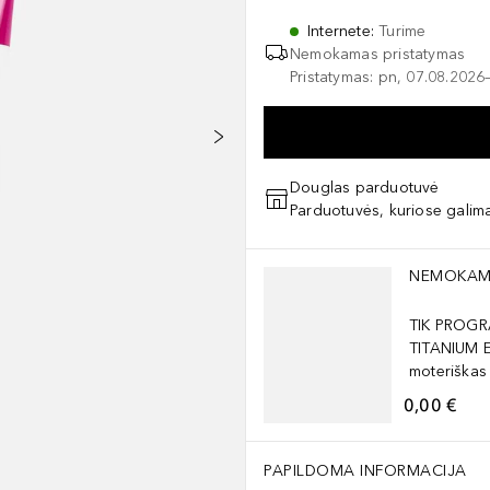
Internete
:
Turime
Nemokamas pristatymas
Pristatymas: pn, 07.08.2026
Douglas parduotuvė
Parduotuvės, kuriose galima
Praleisti slankiklį
NEMOKAM
TIK PROGR
TITANIUM 
moteriškas
0,00 €
PAPILDOMA INFORMACIJA