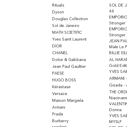
Rituals
SOL DE J
48
Dyson
EMPORIO
Douglas Collection
Stronger
Sol de Janeiro
EMPORIO
MATH SCIETIFIC
Stronger 
Yves Saint Laurent
JEAN PAU
DIOR
Male Le 
CHANEL
BILLIE EIL
Dolce & Gabbana
AL HARA
Gold Edit
Jean Paul Gaultier
YVES SAI
PAESE
ARMANI 
HUGO BOSS
Gisada -
Kérastase
THE ORD
Versace
Niacinam
Maison Margiela
VALENTIN
Armani
Donna
Prada
YVES SAI
Burberry
MYSLF