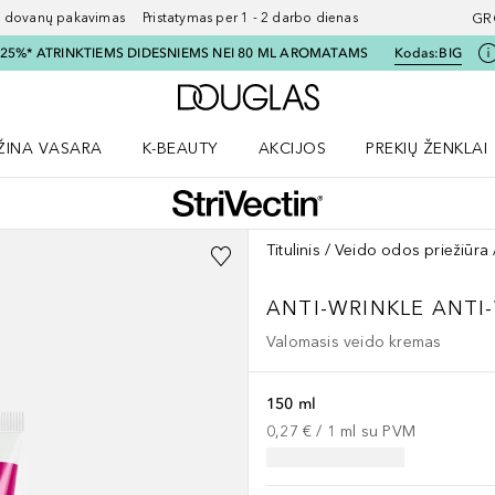
ovanų pakavimas Pristatymas per 1 - 2 darbo dienas
GR
I 25%* ATRINKTIEMS DIDESNIEMS NEI 80 ML AROMATAMS
Kodas:
BIG
Į Douglas pagrindinį pu
ŽINA VASARA
K-BEAUTY
AKCIJOS
PREKIŲ ŽENKLAI
meniu
aryti Amžina vasara meniu
Atidaryti AKCIJOS meniu
Atidaryti PREKIŲ 
Titulinis
Veido odos priežiūra
ANTI-WRINKLE
ANTI
Valomasis veido kremas
150 ml
0,27 €
 / 
1
ml
su PVM