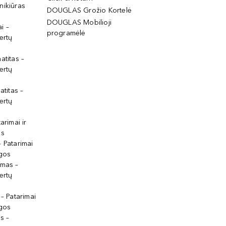
nikiūras
DOUGLAS Grožio Kortelė
DOUGLAS Mobilioji
i –
programėlė
ertų
atitas –
ertų
atitas –
ertų
arimai ir
os
 Patarimai
lgos
ymas –
ertų
 – Patarimai
lgos
s –