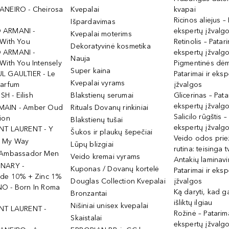
ANEIRO - Cheirosa
Kvepalai
kvapai
Ricinos aliejus – 
Išpardavimas
 ARMANI -
ekspertų įžvalg
Kvepalai moterims
 With You
Retinolis – Patari
Dekoratyvinė kosmetika
 ARMANI -
ekspertų įžvalg
Nauja
With You Intensely
Pigmentinės dė
Super kaina
L GAULTIER - Le
Patarimai ir eksp
Kvepalai vyrams
Parfum
įžvalgos
ISH - Eilish
Blakstienų serumai
Glicerinas – Pata
ekspertų įžvalg
MAIN - Amber Oud
Rituals Dovanų rinkiniai
Salicilo rūgštis –
ion
Blakstienų tušai
ekspertų įžvalg
NT LAURENT - Y
Šukos ir plaukų šepečiai
Veido odos prie
- My Way
Lūpų blizgiai
rutina: teisinga 
 Ambassador Men
Veido kremai vyrams
Antakių laminav
INARY -
Kuponas / Dovanų kortelė
Patarimai ir eksp
ide 10% + Zinc 1%
Douglas Collection Kvepalai
įžvalgos
O - Born In Roma
Ką daryti, kad 
Bronzantai
išliktų ilgiau
Nišiniai unisex kvepalai
NT LAURENT -
Rožinė – Patarima
Skaistalai
ekspertų įžvalg