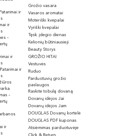
Grožio vasara
Patarimai ir
Vasaros aromatai
os
Moteriški kvepalai
mai ir
Vyriški kvepalai
os
Tęsk įdegio dienas
mės –
Kelionių būtiniausieji
ertų
Beauty Storys
rimai ir
GROŽIO HITAI
os
Vestuvės
 Patarimai ir
Ruduo
os
Parduotuvių grožio
žiūros
paslaugos
tvarka
Raskite tobulą dovaną
imas –
Dovanų idėjos Jai
ertų
Dovanų idėjos Jam
DOUGLAS Dovanų kortelė
garbanos
DOUGLAS PDF kuponas
i ir
Atsiėmimas parduotuvėje
os
Click & Return