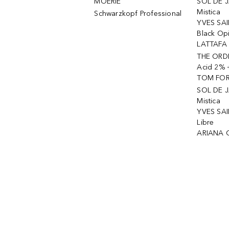
MOÉRIE
SOL DE J
Mistica
Schwarzkopf Professional
YVES SAI
Black Op
LATTAFA 
THE ORDI
Acid 2% 
TOM FORD
SOL DE J
Mistica
YVES SAI
Libre
ARIANA 