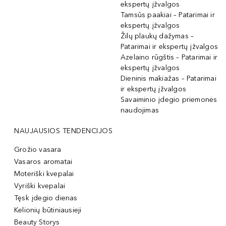
ekspertų įžvalgos
Tamsūs paakiai – Patarimai ir
ekspertų įžvalgos
Žilų plaukų dažymas –
Patarimai ir ekspertų įžvalgos
Azelaino rūgštis – Patarimai ir
ekspertų įžvalgos
Dieninis makiažas – Patarimai
ir ekspertų įžvalgos
Savaiminio įdegio priemonės
naudojimas
NAUJAUSIOS TENDENCIJOS
Grožio vasara
Vasaros aromatai
Moteriški kvepalai
Vyriški kvepalai
Tęsk įdegio dienas
Kelionių būtiniausieji
Beauty Storys