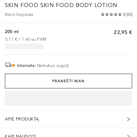
SKIN FOOD
SKIN FOOD BODY LOTION
Kūno losjonas
0
(
0
)
200 ml
22,95 €
0,11 €
 / 
1
ml
su PVM
Internete
:
Netrukus sugrįš
PRANEŠTI MAN
APIE PRODUKTĄ
KAIP NAUDOTI