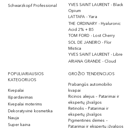
YVES SAINT LAURENT - Black
Schwarzkopf Professional
Opium
LATTAFA - Yara
THE ORDINARY - Hyaluronic
Acid 2% + B5
TOM FORD - Lost Cherry
SOL DE JANEIRO - Flor
Mistica
YVES SAINT LAURENT - Libre
ARIANA GRANDE - Cloud
POPULIARIAUSIOS
GROŽIO TENDENCIJOS
KATEGORIJOS
Prabangūs automobilio
Kvepalai
kvapai
Ricinos aliejus – Patarimai ir
Išpardavimas
ekspertų įžvalgos
Kvepalai moterims
Retinolis – Patarimai ir
Dekoratyvinė kosmetika
ekspertų įžvalgos
Nauja
Pigmentinės dėmės –
Super kaina
Patarimai ir ekspertų įžvalgos