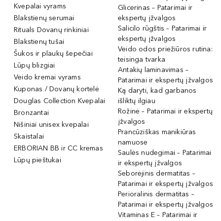
Kvepalai vyrams
Glicerinas – Patarimai ir
Blakstienų serumai
ekspertų įžvalgos
Salicilo rūgštis – Patarimai ir
Rituals Dovanų rinkiniai
ekspertų įžvalgos
Blakstienų tušai
Veido odos priežiūros rutina:
Šukos ir plaukų šepečiai
teisinga tvarka
Lūpų blizgiai
Antakių laminavimas –
Veido kremai vyrams
Patarimai ir ekspertų įžvalgos
Kuponas / Dovanų kortelė
Ką daryti, kad garbanos
Douglas Collection Kvepalai
išliktų ilgiau
Rožinė – Patarimai ir ekspertų
Bronzantai
įžvalgos
Nišiniai unisex kvepalai
Prancūziškas manikiūras
Skaistalai
namuose
ERBORIAN BB ir CC kremas
Saulės nudegimai – Patarimai
Lūpų pieštukai
ir ekspertų įžvalgos
Seborėjinis dermatitas –
Patarimai ir ekspertų įžvalgos
Perioralinis dermatitas –
Patarimai ir ekspertų įžvalgos
Vitaminas E – Patarimai ir