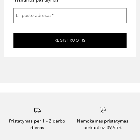
išskirtinius pasiūlymus
El. pašto adresas
*
REGISTRUOTIS
Pristatymas per 1 - 2 darbo
Nemokamas pristatymas
dienas
perkant už 39,95 €