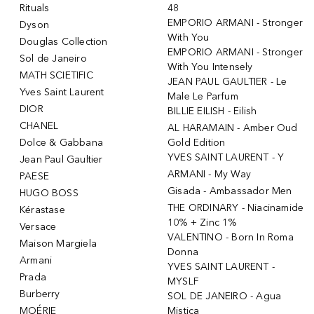
Rituals
48
EMPORIO ARMANI - Stronger
Dyson
With You
Douglas Collection
EMPORIO ARMANI - Stronger
Sol de Janeiro
With You Intensely
MATH SCIETIFIC
JEAN PAUL GAULTIER - Le
Yves Saint Laurent
Male Le Parfum
DIOR
BILLIE EILISH - Eilish
CHANEL
AL HARAMAIN - Amber Oud
Dolce & Gabbana
Gold Edition
YVES SAINT LAURENT - Y
Jean Paul Gaultier
ARMANI - My Way
PAESE
Gisada - Ambassador Men
HUGO BOSS
THE ORDINARY - Niacinamide
Kérastase
10% + Zinc 1%
Versace
VALENTINO - Born In Roma
Maison Margiela
Donna
Armani
YVES SAINT LAURENT -
Prada
MYSLF
Burberry
SOL DE JANEIRO - Agua
MOÉRIE
Mistica