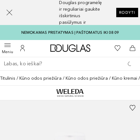
Douglas programėlę
[navigation.slideout.screenreader]
ir reguliariai gaukite
RODYTI
išskirtinius
pasiūlymus ir
nuolaidas
NEMOKAMAS PRISTATYMAS Į PAŠTOMATUS IKI 08 09
Į Douglas pagrindinį pu
Į mano nor
Atidaryti meniu
Į mano paskyrą
Į kr
Meniu
Grįžk atgal
Vykdykite paiešką
Titulinis
Kūno odos priežiūra
Kūno odos priežiūra
Kūno kremai