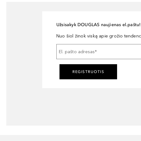
Užsisakyk DOUGLAS naujienas el.paštu!
Nuo šiol žinok viską apie grožio tendencij
El. pašto adresas
*
REGISTRUOTIS