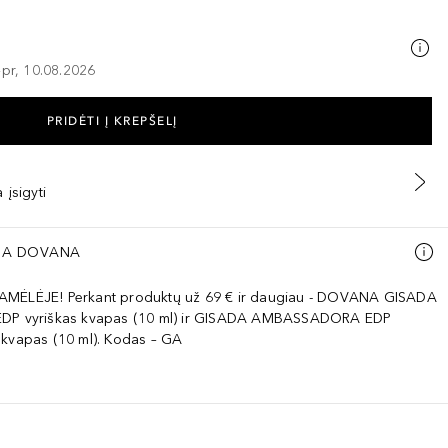
–pr, 10.08.2026
PRIDĖTI Į KREPŠELĮ
 įsigyti
A DOVANA
AMĖLĖJE! Perkant produktų už 69 € ir daugiau - DOVANA GISADA
EDP vyriškas kvapas (10 ml) ir GISADA AMBASSADORA EDP
 kvapas (10 ml). Kodas – GA