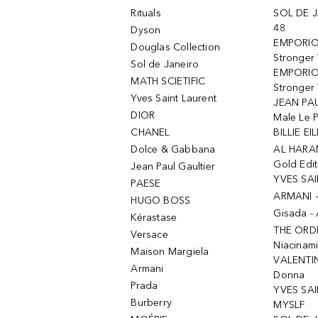
Rituals
SOL DE J
48
Dyson
EMPORIO
Douglas Collection
Stronger
Sol de Janeiro
EMPORIO
MATH SCIETIFIC
Stronger 
Yves Saint Laurent
JEAN PAU
DIOR
Male Le 
CHANEL
BILLIE EIL
Dolce & Gabbana
AL HARA
Gold Edit
Jean Paul Gaultier
YVES SAI
PAESE
ARMANI 
HUGO BOSS
Gisada -
Kérastase
THE ORD
Versace
Niacinam
Maison Margiela
VALENTIN
Armani
Donna
Prada
YVES SAI
Burberry
MYSLF