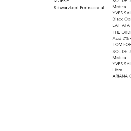
MOÉRIE
SOL DE J
Mistica
Schwarzkopf Professional
YVES SAI
Black Op
LATTAFA 
THE ORDI
Acid 2% 
TOM FORD
SOL DE J
Mistica
YVES SAI
Libre
ARIANA 