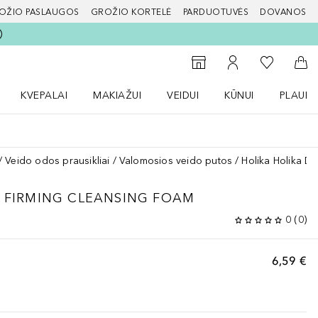
OŽIO PASLAUGOS
GROŽIO KORTELĖ
PARDUOTUVĖS
DOVANOS
slapį
Į mano nor
Į parduotuvių paiešką
Į mano paskyrą
Į kr
KVEPALAI
MAKIAŽUI
VEIDUI
KŪNUI
PLAUK
ŽENKLAI meniu
Atidaryti Kvepalai meniu
Atidaryti MAKIAŽUI meniu
Atidaryti VEIDUI meniu
Atidaryti KŪNUI men
Atidaryt
Veido odos prausikliai
Valomosios veido putos
Holika Holika Da
N FIRMING CLEANSING FOAM
0
(
0
)
6,59 €