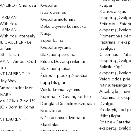
ANEIRO - Cheirosa
Kvepalai
kvapai
Ricinos aliejus – 
Išpardavimas
 ARMANI -
ekspertų įžvalg
Kvepalai moterims
 With You
Retinolis – Patari
Dekoratyvinė kosmetika
 ARMANI -
ekspertų įžvalg
Nauja
With You Intensely
Pigmentinės dė
Super kaina
L GAULTIER - Le
Patarimai ir eksp
Kvepalai vyrams
Parfum
įžvalgos
ISH - Eilish
Blakstienų serumai
Glicerinas – Pata
ekspertų įžvalg
MAIN - Amber Oud
Rituals Dovanų rinkiniai
Salicilo rūgštis –
ion
Blakstienų tušai
ekspertų įžvalg
NT LAURENT - Y
Šukos ir plaukų šepečiai
Veido odos prie
- My Way
Lūpų blizgiai
rutina: teisinga 
 Ambassador Men
Veido kremai vyrams
Antakių laminav
INARY -
Kuponas / Dovanų kortelė
Patarimai ir eksp
ide 10% + Zinc 1%
Douglas Collection Kvepalai
įžvalgos
O - Born In Roma
Ką daryti, kad 
Bronzantai
išliktų ilgiau
Nišiniai unisex kvepalai
NT LAURENT -
Rožinė – Patarima
Skaistalai
ekspertų įžvalg