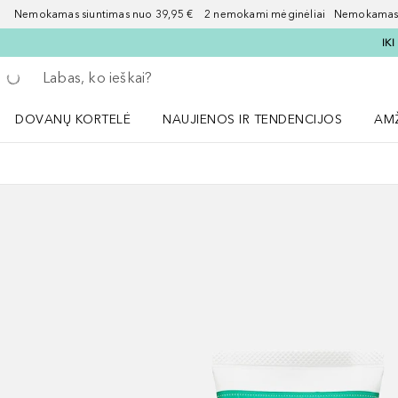
Nemokamas siuntimas nuo 39,95 € 2 nemokami mėginėliai Nemokamas d
IK
Grįžk atgal
Vykdykite paiešką
DOVANŲ KORTELĖ
NAUJIENOS IR TENDENCIJOS
AM
Atidaryti NAUJIENOS IR TENDENCIJOS 
Atid