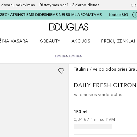
ovanų pakavimas Pristatymas per 1 - 2 darbo dienas
GR
I 25%* ATRINKTIEMS DIDESNIEMS NEI 80 ML AROMATAMS
Kodas:
BIG
Į Douglas pagrindinį pu
ŽINA VASARA
K-BEAUTY
AKCIJOS
PREKIŲ ŽENKLAI
meniu
aryti Amžina vasara meniu
Atidaryti AKCIJOS meniu
Atidaryti PREKIŲ 
Titulinis
Veido odos priežiūra
DAILY FRESH CITRO
Valomosios veido putos
150 ml
0,04 €
 / 
1
ml
su PVM