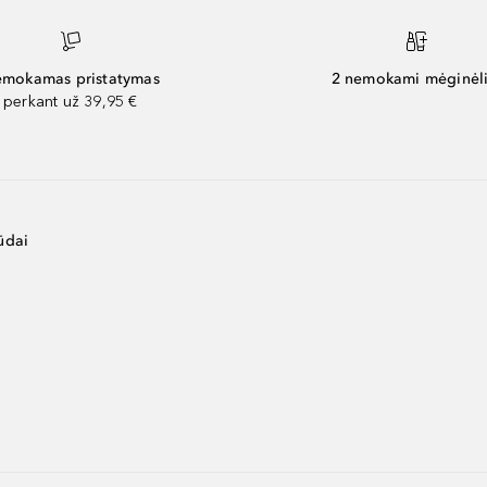
mokamas pristatymas
2 nemokami mėginėli
perkant už 39,95 €
ūdai