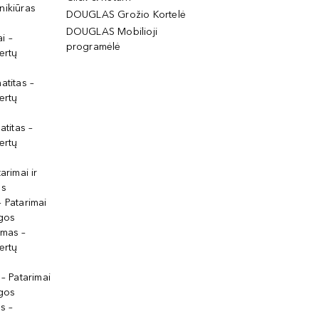
nikiūras
DOUGLAS Grožio Kortelė
DOUGLAS Mobilioji
i –
programėlė
ertų
atitas –
ertų
atitas –
ertų
arimai ir
os
 Patarimai
lgos
ymas –
ertų
 – Patarimai
lgos
s –