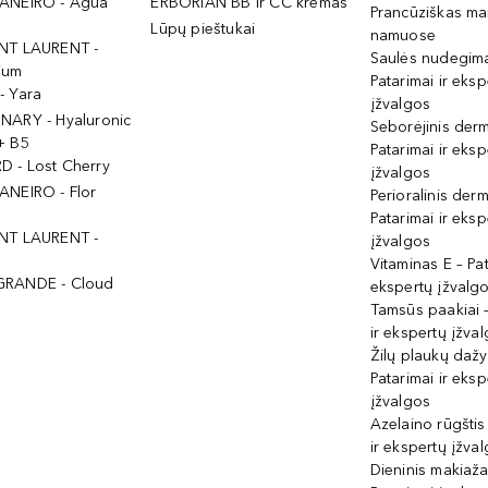
ANEIRO - Agua
ERBORIAN BB ir CC kremas
Prancūziškas ma
Lūpų pieštukai
namuose
NT LAURENT -
Saulės nudegima
ium
Patarimai ir eksp
- Yara
įžvalgos
NARY - Hyaluronic
Seborėjinis derm
+ B5
Patarimai ir eksp
 - Lost Cherry
įžvalgos
ANEIRO - Flor
Perioralinis derm
Patarimai ir eksp
NT LAURENT -
įžvalgos
Vitaminas E – Pat
GRANDE - Cloud
ekspertų įžvalg
Tamsūs paakiai –
ir ekspertų įžva
Žilų plaukų daž
Patarimai ir eksp
įžvalgos
Azelaino rūgštis
ir ekspertų įžva
Dieninis makiaža