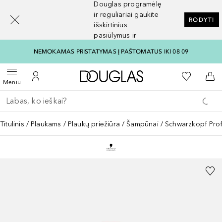
Douglas programėlę
[navigation.slideout.screenreader]
ir reguliariai gaukite
RODYTI
išskirtinius
pasiūlymus ir
nuolaidas
NEMOKAMAS PRISTATYMAS Į PAŠTOMATUS IKI 08 09
Į Douglas pagrindinį pu
Į mano nor
Atidaryti meniu
Į mano paskyrą
Į kr
Meniu
Grįžk atgal
Vykdykite paiešką
Titulinis
Plaukams
Plaukų priežiūra
Šampūnai
Schwarzkopf Pro