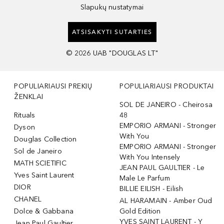
Slapukų nustatymai
ATSISAKYTI SUTARTIES
©
2026
UAB "DOUGLAS LT"
POPULIARIAUSI PREKIŲ
POPULIARIAUSI PRODUKTAI
ŽENKLAI
SOL DE JANEIRO - Cheirosa
Rituals
48
EMPORIO ARMANI - Stronger
Dyson
With You
Douglas Collection
EMPORIO ARMANI - Stronger
Sol de Janeiro
With You Intensely
MATH SCIETIFIC
JEAN PAUL GAULTIER - Le
Yves Saint Laurent
Male Le Parfum
DIOR
BILLIE EILISH - Eilish
CHANEL
AL HARAMAIN - Amber Oud
Dolce & Gabbana
Gold Edition
YVES SAINT LAURENT - Y
Jean Paul Gaultier