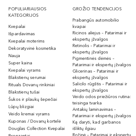
POPULIARIAUSIOS
GROŽIO TENDENCIJOS
KATEGORIJOS
Prabangūs automobilio
Kvepalai
kvapai
Ricinos aliejus – Patarimai ir
Išpardavimas
ekspertų įžvalgos
Kvepalai moterims
Retinolis – Patarimai ir
Dekoratyvinė kosmetika
ekspertų įžvalgos
Nauja
Pigmentinės dėmės –
Super kaina
Patarimai ir ekspertų įžvalgos
Kvepalai vyrams
Glicerinas – Patarimai ir
Blakstienų serumai
ekspertų įžvalgos
Salicilo rūgštis – Patarimai ir
Rituals Dovanų rinkiniai
ekspertų įžvalgos
Blakstienų tušai
Veido odos priežiūros rutina:
Šukos ir plaukų šepečiai
teisinga tvarka
Lūpų blizgiai
Antakių laminavimas –
Veido kremai vyrams
Patarimai ir ekspertų įžvalgos
Kuponas / Dovanų kortelė
Ką daryti, kad garbanos
Douglas Collection Kvepalai
išliktų ilgiau
Rožinė – Patarimai ir ekspertų
Bronzantai