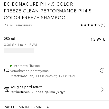
BC BONACURE PH 4.5 COLOR
FREEZE
CLEAN PERFORMANCE PH4.5
COLOR FREEZE SHAMPOO
Plaukų šampūnas
5
(
1
)
250 ml
13,99 €
0,06 €
 / 
1
ml
su PVM
Internete
:
Turime
Nemokamas pristatymas
Pristatymas: an, 11.08.2026–tr, 12.08.2026
Douglas parduotuvė
Parduotuvės, kuriose galima įsigyti
PRIDĖTI Į KREPŠELĮ
PAPILDOMA INFORMACIJA