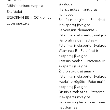
įžvalgos
Nišiniai unisex kvepalai
Prancūziškas manikiūras
Skaistalai
namuose
ERBORIAN BB ir CC kremas
Saulės nudegimai – Patarimai
Lūpų pieštukai
ir ekspertų įžvalgos
Seborėjinis dermatitas –
Patarimai ir ekspertų įžvalgos
Perioralinis dermatitas –
Patarimai ir ekspertų įžvalgos
Vitaminas E – Patarimai ir
ekspertų įžvalgos
Tamsūs paakiai – Patarimai ir
ekspertų įžvalgos
Žilų plaukų dažymas –
Patarimai ir ekspertų įžvalgos
Azelaino rūgštis – Patarimai ir
ekspertų įžvalgos
Dieninis makiažas – Patarimai
ir ekspertų įžvalgos
Savaiminio įdegio priemonės
naudojimas