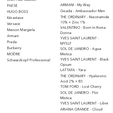
ARMANI - My Way
PAESE
Gisada - Ambassador Men
HUGO BOSS
THE ORDINARY - Niacinamide
Kérastase
10% + Zinc 1%
Versace
VALENTINO - Born In Roma
Maison Margiela
Donna
Armani
YVES SAINT LAURENT -
Prada
MYSLF
Burberry
SOL DE JANEIRO - Agua
MOÉRIE
Mistica
YVES SAINT LAURENT - Black
Schwarzkopf Professional
Opium
LATTAFA - Yara
THE ORDINARY - Hyaluronic
Acid 2% + B5
TOM FORD - Lost Cherry
SOL DE JANEIRO - Flor
Mistica
YVES SAINT LAURENT - Libre
ARIANA GRANDE - Cloud