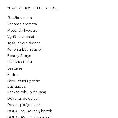
NAUJAUSIOS TENDENCIJOS
Grožio vasara
Vasaros aromatai
Moteriški kvepalai
Vyriški kvepalai
Tęsk įdegio dienas
Kelionių būtiniausieji
Beauty Storys
GROŽIO HITAI
Vestuvės
Ruduo
Parduotuvių grožio
paslaugos
Raskite tobulą dovaną
Dovanų idėjos Jai
Dovanų idėjos Jam
DOUGLAS Dovanų kortelė
DOUGLAS PDF kuponas