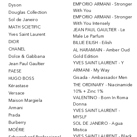
EMPORIO ARMANI - Stronger
Dyson
With You
Douglas Collection
EMPORIO ARMANI - Stronger
Sol de Janeiro
With You Intensely
MATH SCIETIFIC
JEAN PAUL GAULTIER - Le
Yves Saint Laurent
Male Le Parfum
DIOR
BILLIE EILISH - Eilish
CHANEL
AL HARAMAIN - Amber Oud
Dolce & Gabbana
Gold Edition
YVES SAINT LAURENT - Y
Jean Paul Gaultier
ARMANI - My Way
PAESE
Gisada - Ambassador Men
HUGO BOSS
THE ORDINARY - Niacinamide
Kérastase
10% + Zinc 1%
Versace
VALENTINO - Born In Roma
Maison Margiela
Donna
Armani
YVES SAINT LAURENT -
Prada
MYSLF
Burberry
SOL DE JANEIRO - Agua
MOÉRIE
Mistica
YVES SAINT LAURENT - Black