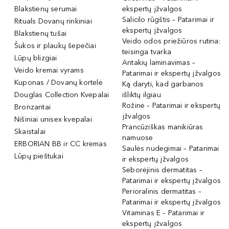
Blakstienų serumai
ekspertų įžvalgos
Salicilo rūgštis – Patarimai ir
Rituals Dovanų rinkiniai
ekspertų įžvalgos
Blakstienų tušai
Veido odos priežiūros rutina:
Šukos ir plaukų šepečiai
teisinga tvarka
Lūpų blizgiai
Antakių laminavimas –
Veido kremai vyrams
Patarimai ir ekspertų įžvalgos
Kuponas / Dovanų kortelė
Ką daryti, kad garbanos
Douglas Collection Kvepalai
išliktų ilgiau
Rožinė – Patarimai ir ekspertų
Bronzantai
įžvalgos
Nišiniai unisex kvepalai
Prancūziškas manikiūras
Skaistalai
namuose
ERBORIAN BB ir CC kremas
Saulės nudegimai – Patarimai
Lūpų pieštukai
ir ekspertų įžvalgos
Seborėjinis dermatitas –
Patarimai ir ekspertų įžvalgos
Perioralinis dermatitas –
Patarimai ir ekspertų įžvalgos
Vitaminas E – Patarimai ir
ekspertų įžvalgos