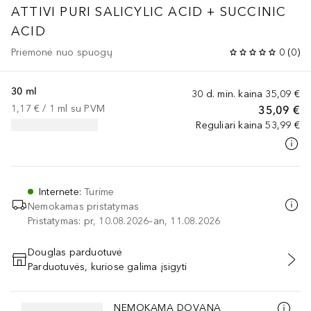
ATTIVI PURI
SALICYLIC ACID + SUCCINIC
ACID
Priemonė nuo spuogų
0
(
0
)
30 ml
30 d. min. kaina
35,09 €
1,17 €
 / 
1
ml
su PVM
35,09 €
Reguliari kaina
53,99 €
Internete
:
Turime
Nemokamas pristatymas
Pristatymas: pr, 10.08.2026–an, 11.08.2026
Douglas parduotuvė
Parduotuvės, kuriose galima įsigyti
PRIDĖTI Į KREPŠELĮ
Praleisti slankiklį
NEMOKAMA DOVANA