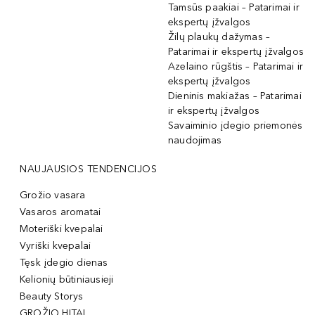
Tamsūs paakiai – Patarimai ir
ekspertų įžvalgos
Žilų plaukų dažymas –
Patarimai ir ekspertų įžvalgos
Azelaino rūgštis – Patarimai ir
ekspertų įžvalgos
Dieninis makiažas – Patarimai
ir ekspertų įžvalgos
Savaiminio įdegio priemonės
naudojimas
NAUJAUSIOS TENDENCIJOS
Grožio vasara
Vasaros aromatai
Moteriški kvepalai
Vyriški kvepalai
Tęsk įdegio dienas
Kelionių būtiniausieji
Beauty Storys
GROŽIO HITAI