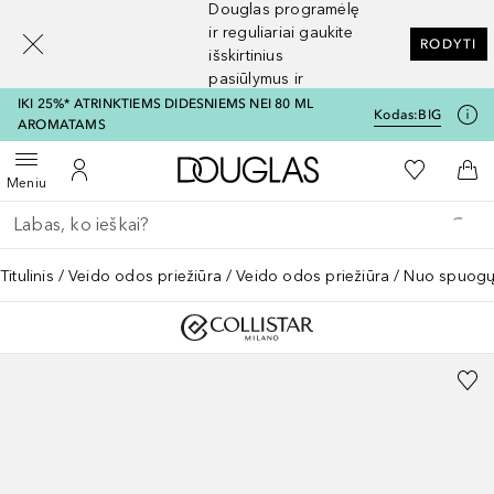
Douglas programėlę
[navigation.slideout.screenreader]
ir reguliariai gaukite
RODYTI
išskirtinius
pasiūlymus ir
nuolaidas
IKI 25%* ATRINKTIEMS DIDESNIEMS NEI 80 ML
Kodas:
BIG
AROMATAMS
Į Douglas pagrindinį pu
Į mano nor
Atidaryti meniu
Į mano paskyrą
Į kr
Meniu
Grįžk atgal
Vykdykite paiešką
Titulinis
Veido odos priežiūra
Veido odos priežiūra
Nuo spuog