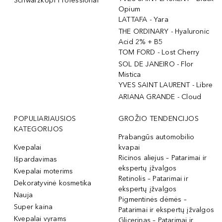
Schwarzkopf Professional
Opium
LATTAFA - Yara
THE ORDINARY - Hyaluronic
Acid 2% + B5
TOM FORD - Lost Cherry
SOL DE JANEIRO - Flor
Mistica
YVES SAINT LAURENT - Libre
ARIANA GRANDE - Cloud
POPULIARIAUSIOS
GROŽIO TENDENCIJOS
KATEGORIJOS
Prabangūs automobilio
Kvepalai
kvapai
Ricinos aliejus – Patarimai ir
Išpardavimas
ekspertų įžvalgos
Kvepalai moterims
Retinolis – Patarimai ir
Dekoratyvinė kosmetika
ekspertų įžvalgos
Nauja
Pigmentinės dėmės –
Super kaina
Patarimai ir ekspertų įžvalgos
Kvepalai vyrams
Glicerinas – Patarimai ir