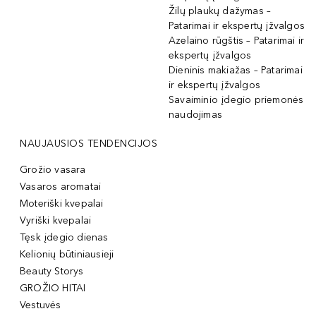
Žilų plaukų dažymas –
Patarimai ir ekspertų įžvalgos
Azelaino rūgštis – Patarimai ir
ekspertų įžvalgos
Dieninis makiažas – Patarimai
ir ekspertų įžvalgos
Savaiminio įdegio priemonės
naudojimas
NAUJAUSIOS TENDENCIJOS
Grožio vasara
Vasaros aromatai
Moteriški kvepalai
Vyriški kvepalai
Tęsk įdegio dienas
Kelionių būtiniausieji
Beauty Storys
GROŽIO HITAI
Vestuvės