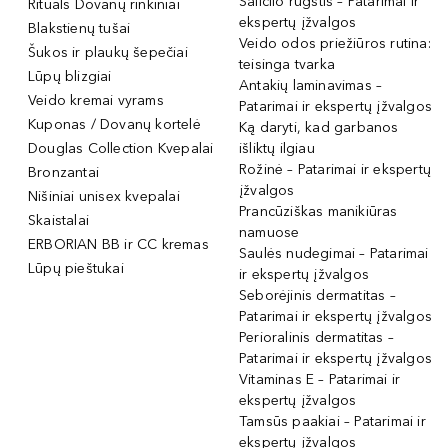
Salicilo rūgštis – Patarimai ir
Rituals Dovanų rinkiniai
ekspertų įžvalgos
Blakstienų tušai
Veido odos priežiūros rutina:
Šukos ir plaukų šepečiai
teisinga tvarka
Lūpų blizgiai
Antakių laminavimas –
Veido kremai vyrams
Patarimai ir ekspertų įžvalgos
Kuponas / Dovanų kortelė
Ką daryti, kad garbanos
Douglas Collection Kvepalai
išliktų ilgiau
Rožinė – Patarimai ir ekspertų
Bronzantai
įžvalgos
Nišiniai unisex kvepalai
Prancūziškas manikiūras
Skaistalai
namuose
ERBORIAN BB ir CC kremas
Saulės nudegimai – Patarimai
Lūpų pieštukai
ir ekspertų įžvalgos
Seborėjinis dermatitas –
Patarimai ir ekspertų įžvalgos
Perioralinis dermatitas –
Patarimai ir ekspertų įžvalgos
Vitaminas E – Patarimai ir
ekspertų įžvalgos
Tamsūs paakiai – Patarimai ir
ekspertų įžvalgos