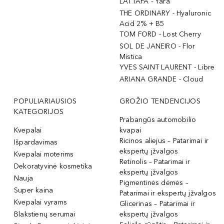
LATTAFA - Yara
THE ORDINARY - Hyaluronic
Acid 2% + B5
TOM FORD - Lost Cherry
SOL DE JANEIRO - Flor
Mistica
YVES SAINT LAURENT - Libre
ARIANA GRANDE - Cloud
POPULIARIAUSIOS
GROŽIO TENDENCIJOS
KATEGORIJOS
Prabangūs automobilio
Kvepalai
kvapai
Ricinos aliejus – Patarimai ir
Išpardavimas
ekspertų įžvalgos
Kvepalai moterims
Retinolis – Patarimai ir
Dekoratyvinė kosmetika
ekspertų įžvalgos
Nauja
Pigmentinės dėmės –
Super kaina
Patarimai ir ekspertų įžvalgos
Kvepalai vyrams
Glicerinas – Patarimai ir
Blakstienų serumai
ekspertų įžvalgos