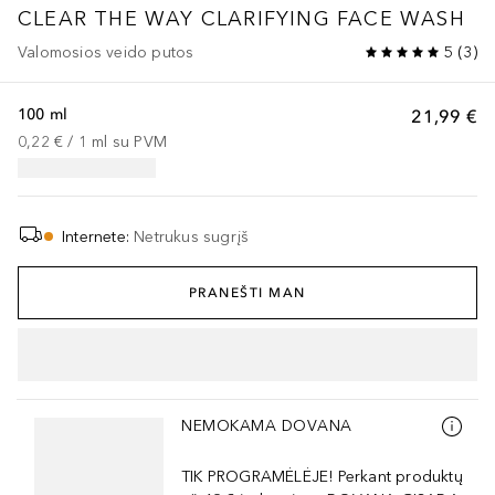
CLEAR THE WAY CLARIFYING FACE WASH
Valomosios veido putos
5
(
3
)
100 ml
21,99 €
0,22 €
 / 
1
ml
su PVM
Internete
:
Netrukus sugrįš
PRANEŠTI MAN
Praleisti slankiklį
NEMOKAMA DOVANA
TIK PROGRAMĖLĖJE! Perkant produktų