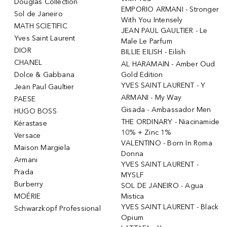
Douglas Collection
EMPORIO ARMANI - Stronger
Sol de Janeiro
With You Intensely
MATH SCIETIFIC
JEAN PAUL GAULTIER - Le
Yves Saint Laurent
Male Le Parfum
DIOR
BILLIE EILISH - Eilish
CHANEL
AL HARAMAIN - Amber Oud
Dolce & Gabbana
Gold Edition
YVES SAINT LAURENT - Y
Jean Paul Gaultier
ARMANI - My Way
PAESE
Gisada - Ambassador Men
HUGO BOSS
THE ORDINARY - Niacinamide
Kérastase
10% + Zinc 1%
Versace
VALENTINO - Born In Roma
Maison Margiela
Donna
Armani
YVES SAINT LAURENT -
Prada
MYSLF
Burberry
SOL DE JANEIRO - Agua
MOÉRIE
Mistica
YVES SAINT LAURENT - Black
Schwarzkopf Professional
Opium