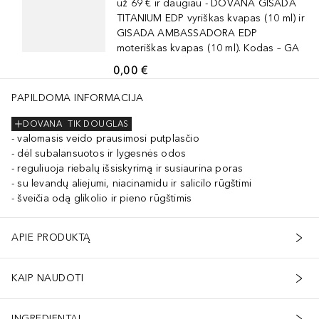
už 69 € ir daugiau - DOVANA GISADA
TITANIUM EDP vyriškas kvapas (10 ml) ir
GISADA AMBASSADORA EDP
moteriškas kvapas (10 ml). Kodas – GA
0,00 €
PAPILDOMA INFORMACIJA
DOVANA
TIK DOUGLAS
valomasis veido prausimosi putplasčio
dėl subalansuotos ir lygesnės odos
reguliuoja riebalų išsiskyrimą ir susiaurina poras
su levandų aliejumi, niacinamidu ir salicilo rūgštimi
šveičia odą glikolio ir pieno rūgštimis
APIE PRODUKTĄ
KAIP NAUDOTI
INGREDIENTAI