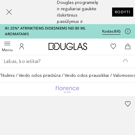
Douglas programėlę
[navigation.slideout.screenreader]
ir reguliariai gaukite
RODYTI
išskirtinius
pasiūlymus ir
nuolaidas
IKI 25%* ATRINKTIEMS DIDESNIEMS NEI 80 ML
Kodas:
BIG
AROMATAMS
Į Douglas pagrindinį pu
Į mano nor
Atidaryti meniu
Į mano paskyrą
Į kr
Meniu
Grįžk atgal
Vykdykite paiešką
Titulinis
Veido odos priežiūra
Veido odos prausikliai
Valomosios