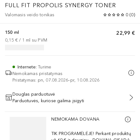
FULL FIT PROPOLIS SYNERGY TONER
Valomasis veido tonikas
0
(
0
)
150 ml
22,99 €
0,15 €
 / 
1
ml
su PVM
Internete
:
Turime
Nemokamas pristatymas
Pristatymas: pn, 07.08.2026–pr, 10.08.2026
Douglas parduotuvė
Parduotuvės, kuriose galima įsigyti
PRIDĖTI Į KREPŠELĮ
Praleisti slankiklį
NEMOKAMA DOVANA
TIK PROGRAMĖLĖJE! Perkant produktų