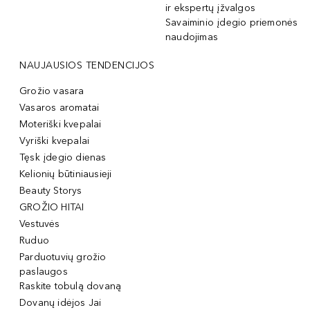
ir ekspertų įžvalgos
Savaiminio įdegio priemonės
naudojimas
NAUJAUSIOS TENDENCIJOS
Grožio vasara
Vasaros aromatai
Moteriški kvepalai
Vyriški kvepalai
Tęsk įdegio dienas
Kelionių būtiniausieji
Beauty Storys
GROŽIO HITAI
Vestuvės
Ruduo
Parduotuvių grožio
paslaugos
Raskite tobulą dovaną
Dovanų idėjos Jai