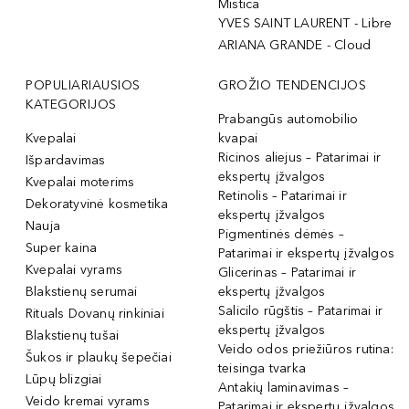
Mistica
YVES SAINT LAURENT - Libre
ARIANA GRANDE - Cloud
POPULIARIAUSIOS
GROŽIO TENDENCIJOS
KATEGORIJOS
Prabangūs automobilio
Kvepalai
kvapai
Ricinos aliejus – Patarimai ir
Išpardavimas
ekspertų įžvalgos
Kvepalai moterims
Retinolis – Patarimai ir
Dekoratyvinė kosmetika
ekspertų įžvalgos
Nauja
Pigmentinės dėmės –
Super kaina
Patarimai ir ekspertų įžvalgos
Kvepalai vyrams
Glicerinas – Patarimai ir
Blakstienų serumai
ekspertų įžvalgos
Salicilo rūgštis – Patarimai ir
Rituals Dovanų rinkiniai
ekspertų įžvalgos
Blakstienų tušai
Veido odos priežiūros rutina:
Šukos ir plaukų šepečiai
teisinga tvarka
Lūpų blizgiai
Antakių laminavimas –
Veido kremai vyrams
Patarimai ir ekspertų įžvalgos