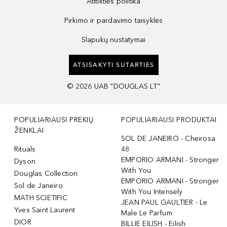
Atitikties politika
Pirkimo ir pardavimo taisyklės
Slapukų nustatymai
ATSISAKYTI SUTARTIES
©
2026
UAB "DOUGLAS LT"
POPULIARIAUSI PREKIŲ
POPULIARIAUSI PRODUKTAI
ŽENKLAI
SOL DE JANEIRO - Cheirosa
Rituals
48
EMPORIO ARMANI - Stronger
Dyson
With You
Douglas Collection
EMPORIO ARMANI - Stronger
Sol de Janeiro
With You Intensely
MATH SCIETIFIC
JEAN PAUL GAULTIER - Le
Yves Saint Laurent
Male Le Parfum
DIOR
BILLIE EILISH - Eilish