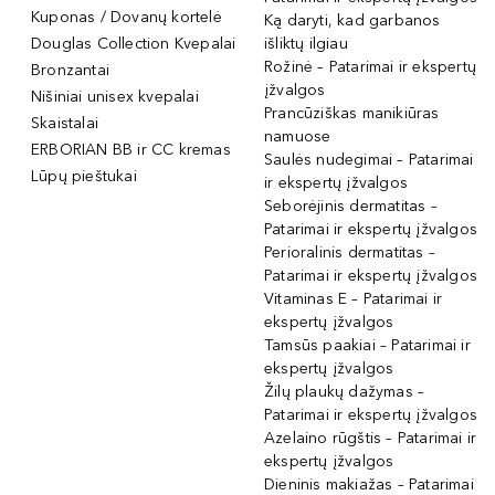
Kuponas / Dovanų kortelė
Ką daryti, kad garbanos
Douglas Collection Kvepalai
išliktų ilgiau
Rožinė – Patarimai ir ekspertų
Bronzantai
įžvalgos
Nišiniai unisex kvepalai
Prancūziškas manikiūras
Skaistalai
namuose
ERBORIAN BB ir CC kremas
Saulės nudegimai – Patarimai
Lūpų pieštukai
ir ekspertų įžvalgos
Seborėjinis dermatitas –
Patarimai ir ekspertų įžvalgos
Perioralinis dermatitas –
Patarimai ir ekspertų įžvalgos
Vitaminas E – Patarimai ir
ekspertų įžvalgos
Tamsūs paakiai – Patarimai ir
ekspertų įžvalgos
Žilų plaukų dažymas –
Patarimai ir ekspertų įžvalgos
Azelaino rūgštis – Patarimai ir
ekspertų įžvalgos
Dieninis makiažas – Patarimai