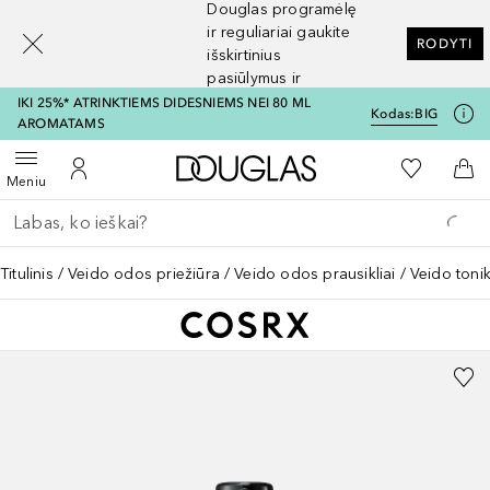
Douglas programėlę
[navigation.slideout.screenreader]
ir reguliariai gaukite
RODYTI
išskirtinius
pasiūlymus ir
nuolaidas
IKI 25%* ATRINKTIEMS DIDESNIEMS NEI 80 ML
Kodas:
BIG
AROMATAMS
Į Douglas pagrindinį pu
Į mano nor
Atidaryti meniu
Į mano paskyrą
Į kr
Meniu
Grįžk atgal
Vykdykite paiešką
Titulinis
Veido odos priežiūra
Veido odos prausikliai
Veido tonik