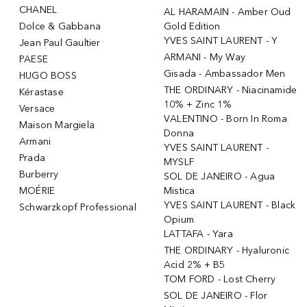
CHANEL
AL HARAMAIN - Amber Oud
Dolce & Gabbana
Gold Edition
YVES SAINT LAURENT - Y
Jean Paul Gaultier
ARMANI - My Way
PAESE
Gisada - Ambassador Men
HUGO BOSS
THE ORDINARY - Niacinamide
Kérastase
10% + Zinc 1%
Versace
VALENTINO - Born In Roma
Maison Margiela
Donna
Armani
YVES SAINT LAURENT -
Prada
MYSLF
Burberry
SOL DE JANEIRO - Agua
MOÉRIE
Mistica
YVES SAINT LAURENT - Black
Schwarzkopf Professional
Opium
LATTAFA - Yara
THE ORDINARY - Hyaluronic
Acid 2% + B5
TOM FORD - Lost Cherry
SOL DE JANEIRO - Flor