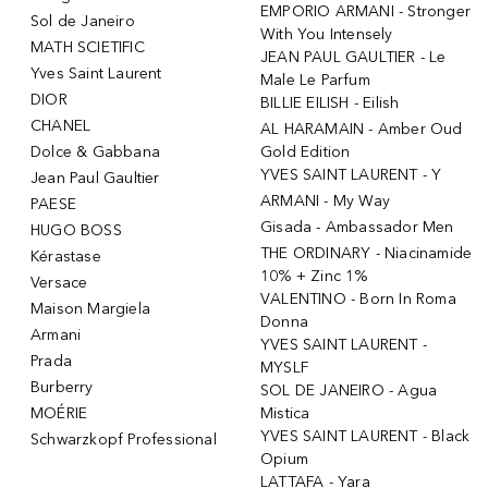
EMPORIO ARMANI - Stronger
Sol de Janeiro
With You Intensely
MATH SCIETIFIC
JEAN PAUL GAULTIER - Le
Yves Saint Laurent
Male Le Parfum
DIOR
BILLIE EILISH - Eilish
CHANEL
AL HARAMAIN - Amber Oud
Dolce & Gabbana
Gold Edition
YVES SAINT LAURENT - Y
Jean Paul Gaultier
ARMANI - My Way
PAESE
Gisada - Ambassador Men
HUGO BOSS
THE ORDINARY - Niacinamide
Kérastase
10% + Zinc 1%
Versace
VALENTINO - Born In Roma
Maison Margiela
Donna
Armani
YVES SAINT LAURENT -
Prada
MYSLF
Burberry
SOL DE JANEIRO - Agua
MOÉRIE
Mistica
YVES SAINT LAURENT - Black
Schwarzkopf Professional
Opium
LATTAFA - Yara