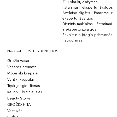
Žilų plaukų dažymas –
Patarimai ir ekspertų įžvalgos
Azelaino rūgštis – Patarimai ir
ekspertų įžvalgos
Dieninis makiažas – Patarimai
ir ekspertų įžvalgos
Savaiminio įdegio priemonės
naudojimas
NAUJAUSIOS TENDENCIJOS
Grožio vasara
Vasaros aromatai
Moteriški kvepalai
Vyriški kvepalai
Tęsk įdegio dienas
Kelionių būtiniausieji
Beauty Storys
GROŽIO HITAI
Vestuvės