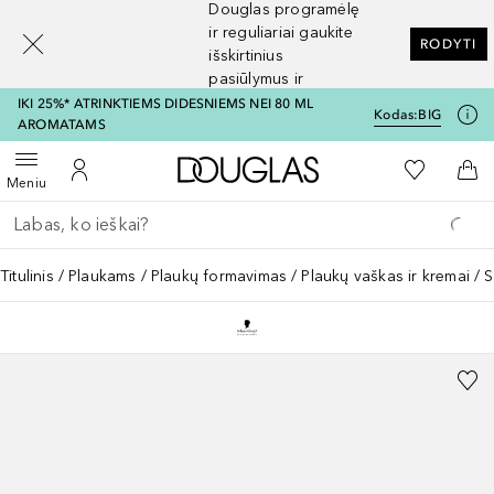
Douglas programėlę
[navigation.slideout.screenreader]
ir reguliariai gaukite
RODYTI
išskirtinius
pasiūlymus ir
nuolaidas
IKI 25%* ATRINKTIEMS DIDESNIEMS NEI 80 ML
Kodas:
BIG
AROMATAMS
Į Douglas pagrindinį pu
Į mano nor
Atidaryti meniu
Į mano paskyrą
Į kr
Meniu
Grįžk atgal
Vykdykite paiešką
Titulinis
Plaukams
Plaukų formavimas
Plaukų vaškas ir kremai
S