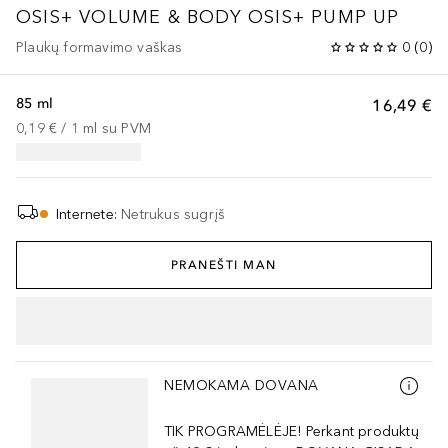
OSIS+ VOLUME & BODY
OSIS+ PUMP UP
Plaukų formavimo vaškas
0
(
0
)
85 ml
16,49 €
0,19 €
 / 
1
ml
su PVM
Internete
:
Netrukus sugrįš
PRANEŠTI MAN
Praleisti slankiklį
NEMOKAMA DOVANA
TIK PROGRAMĖLĖJE! Perkant produktų