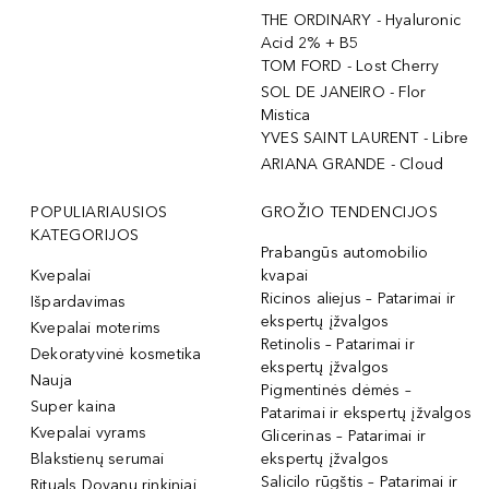
THE ORDINARY - Hyaluronic
Acid 2% + B5
TOM FORD - Lost Cherry
SOL DE JANEIRO - Flor
Mistica
YVES SAINT LAURENT - Libre
ARIANA GRANDE - Cloud
POPULIARIAUSIOS
GROŽIO TENDENCIJOS
KATEGORIJOS
Prabangūs automobilio
Kvepalai
kvapai
Ricinos aliejus – Patarimai ir
Išpardavimas
ekspertų įžvalgos
Kvepalai moterims
Retinolis – Patarimai ir
Dekoratyvinė kosmetika
ekspertų įžvalgos
Nauja
Pigmentinės dėmės –
Super kaina
Patarimai ir ekspertų įžvalgos
Kvepalai vyrams
Glicerinas – Patarimai ir
Blakstienų serumai
ekspertų įžvalgos
Salicilo rūgštis – Patarimai ir
Rituals Dovanų rinkiniai