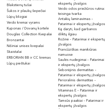
ekspertų įžvalgos
Blakstienų tušai
Veido odos priežiūros rutina:
Šukos ir plaukų šepečiai
teisinga tvarka
Lūpų blizgiai
Antakių laminavimas –
Veido kremai vyrams
Patarimai ir ekspertų įžvalgos
Kuponas / Dovanų kortelė
Ką daryti, kad garbanos
Douglas Collection Kvepalai
išliktų ilgiau
Rožinė – Patarimai ir ekspertų
Bronzantai
įžvalgos
Nišiniai unisex kvepalai
Prancūziškas manikiūras
Skaistalai
namuose
ERBORIAN BB ir CC kremas
Saulės nudegimai – Patarimai
Lūpų pieštukai
ir ekspertų įžvalgos
Seborėjinis dermatitas –
Patarimai ir ekspertų įžvalgos
Perioralinis dermatitas –
Patarimai ir ekspertų įžvalgos
Vitaminas E – Patarimai ir
ekspertų įžvalgos
Tamsūs paakiai – Patarimai ir
ekspertų įžvalgos