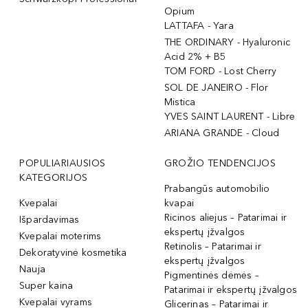
Opium
LATTAFA - Yara
THE ORDINARY - Hyaluronic
Acid 2% + B5
TOM FORD - Lost Cherry
SOL DE JANEIRO - Flor
Mistica
YVES SAINT LAURENT - Libre
ARIANA GRANDE - Cloud
POPULIARIAUSIOS
GROŽIO TENDENCIJOS
KATEGORIJOS
Prabangūs automobilio
Kvepalai
kvapai
Ricinos aliejus – Patarimai ir
Išpardavimas
ekspertų įžvalgos
Kvepalai moterims
Retinolis – Patarimai ir
Dekoratyvinė kosmetika
ekspertų įžvalgos
Nauja
Pigmentinės dėmės –
Super kaina
Patarimai ir ekspertų įžvalgos
Kvepalai vyrams
Glicerinas – Patarimai ir