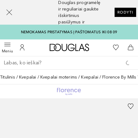
Douglas programėlę
[navigation.slideout.screenreader]
ir reguliariai gaukite
RODYTI
išskirtinius
pasiūlymus ir
nuolaidas
NEMOKAMAS PRISTATYMAS Į PAŠTOMATUS IKI 08 09
Į Douglas pagrindinį pu
Į mano nor
Atidaryti meniu
Į mano paskyrą
Į kr
Meniu
Grįžk atgal
Vykdykite paiešką
Titulinis
Kvepalai
Kvepalai moterims
Kvepalai
Florence By Mills