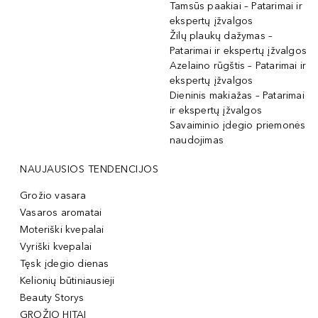
Tamsūs paakiai – Patarimai ir
ekspertų įžvalgos
Žilų plaukų dažymas –
Patarimai ir ekspertų įžvalgos
Azelaino rūgštis – Patarimai ir
ekspertų įžvalgos
Dieninis makiažas – Patarimai
ir ekspertų įžvalgos
Savaiminio įdegio priemonės
naudojimas
NAUJAUSIOS TENDENCIJOS
Grožio vasara
Vasaros aromatai
Moteriški kvepalai
Vyriški kvepalai
Tęsk įdegio dienas
Kelionių būtiniausieji
Beauty Storys
GROŽIO HITAI