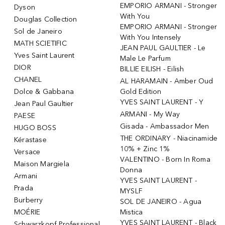
EMPORIO ARMANI - Stronger
Dyson
With You
Douglas Collection
EMPORIO ARMANI - Stronger
Sol de Janeiro
With You Intensely
MATH SCIETIFIC
JEAN PAUL GAULTIER - Le
Yves Saint Laurent
Male Le Parfum
DIOR
BILLIE EILISH - Eilish
CHANEL
AL HARAMAIN - Amber Oud
Dolce & Gabbana
Gold Edition
YVES SAINT LAURENT - Y
Jean Paul Gaultier
ARMANI - My Way
PAESE
Gisada - Ambassador Men
HUGO BOSS
THE ORDINARY - Niacinamide
Kérastase
10% + Zinc 1%
Versace
VALENTINO - Born In Roma
Maison Margiela
Donna
Armani
YVES SAINT LAURENT -
Prada
MYSLF
Burberry
SOL DE JANEIRO - Agua
MOÉRIE
Mistica
YVES SAINT LAURENT - Black
Schwarzkopf Professional