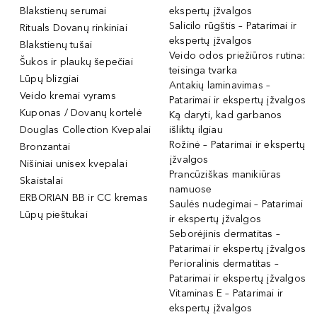
Blakstienų serumai
ekspertų įžvalgos
Salicilo rūgštis – Patarimai ir
Rituals Dovanų rinkiniai
ekspertų įžvalgos
Blakstienų tušai
Veido odos priežiūros rutina:
Šukos ir plaukų šepečiai
teisinga tvarka
Lūpų blizgiai
Antakių laminavimas –
Veido kremai vyrams
Patarimai ir ekspertų įžvalgos
Kuponas / Dovanų kortelė
Ką daryti, kad garbanos
Douglas Collection Kvepalai
išliktų ilgiau
Rožinė – Patarimai ir ekspertų
Bronzantai
įžvalgos
Nišiniai unisex kvepalai
Prancūziškas manikiūras
Skaistalai
namuose
ERBORIAN BB ir CC kremas
Saulės nudegimai – Patarimai
Lūpų pieštukai
ir ekspertų įžvalgos
Seborėjinis dermatitas –
Patarimai ir ekspertų įžvalgos
Perioralinis dermatitas –
Patarimai ir ekspertų įžvalgos
Vitaminas E – Patarimai ir
ekspertų įžvalgos