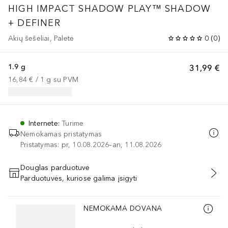
HIGH IMPACT
SHADOW PLAY™ SHADOW
+ DEFINER
Akių šešėliai, Paletė
0
(
0
)
1.9 g
31,99 €
16,84 €
 / 
1
g
su PVM
Internete
:
Turime
Nemokamas pristatymas
Pristatymas: pr, 10.08.2026–an, 11.08.2026
Douglas parduotuvė
Parduotuvės, kuriose galima įsigyti
PRIDĖTI Į KREPŠELĮ
Praleisti slankiklį
NEMOKAMA DOVANA