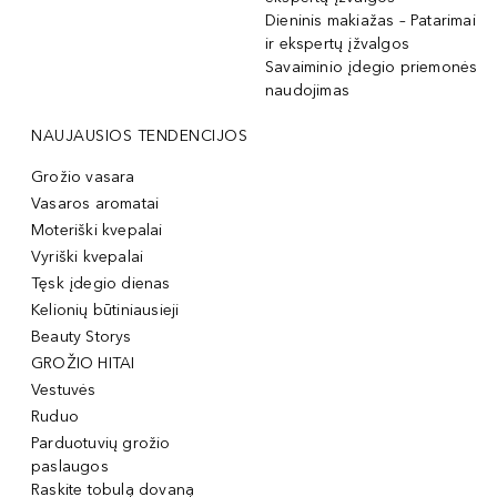
Dieninis makiažas – Patarimai
ir ekspertų įžvalgos
Savaiminio įdegio priemonės
naudojimas
NAUJAUSIOS TENDENCIJOS
Grožio vasara
Vasaros aromatai
Moteriški kvepalai
Vyriški kvepalai
Tęsk įdegio dienas
Kelionių būtiniausieji
Beauty Storys
GROŽIO HITAI
Vestuvės
Ruduo
Parduotuvių grožio
paslaugos
Raskite tobulą dovaną