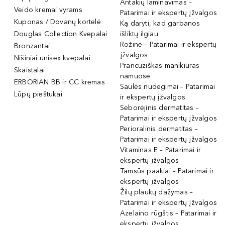
Antakių laminavimas –
Veido kremai vyrams
Patarimai ir ekspertų įžvalgos
Kuponas / Dovanų kortelė
Ką daryti, kad garbanos
Douglas Collection Kvepalai
išliktų ilgiau
Rožinė – Patarimai ir ekspertų
Bronzantai
įžvalgos
Nišiniai unisex kvepalai
Prancūziškas manikiūras
Skaistalai
namuose
ERBORIAN BB ir CC kremas
Saulės nudegimai – Patarimai
Lūpų pieštukai
ir ekspertų įžvalgos
Seborėjinis dermatitas –
Patarimai ir ekspertų įžvalgos
Perioralinis dermatitas –
Patarimai ir ekspertų įžvalgos
Vitaminas E – Patarimai ir
ekspertų įžvalgos
Tamsūs paakiai – Patarimai ir
ekspertų įžvalgos
Žilų plaukų dažymas –
Patarimai ir ekspertų įžvalgos
Azelaino rūgštis – Patarimai ir
ekspertų įžvalgos