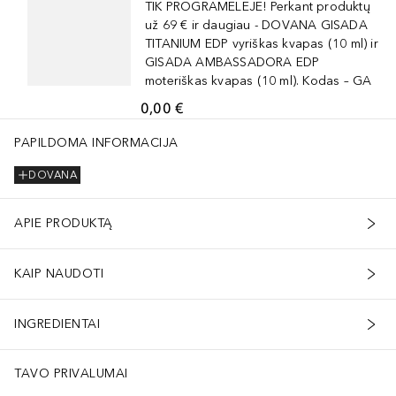
TIK PROGRAMĖLĖJE! Perkant produktų
už 69 € ir daugiau - DOVANA GISADA
TITANIUM EDP vyriškas kvapas (10 ml) ir
GISADA AMBASSADORA EDP
moteriškas kvapas (10 ml). Kodas – GA
0,00 €
innamate, [+/- Mica, Titanium Dioxide (Ci 77891), Iron Oxides (Ci 7
PAPILDOMA INFORMACIJA
DOVANA
APIE PRODUKTĄ
KAIP NAUDOTI
INGREDIENTAI
TAVO PRIVALUMAI