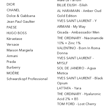
Male Le Parfum
DIOR
BILLIE EILISH - Eilish
CHANEL
AL HARAMAIN - Amber Oud
Dolce & Gabbana
Gold Edition
YVES SAINT LAURENT - Y
Jean Paul Gaultier
ARMANI - My Way
PAESE
Gisada - Ambassador Men
HUGO BOSS
THE ORDINARY - Niacinamide
Kérastase
10% + Zinc 1%
Versace
VALENTINO - Born In Roma
Maison Margiela
Donna
Armani
YVES SAINT LAURENT -
Prada
MYSLF
Burberry
SOL DE JANEIRO - Agua
MOÉRIE
Mistica
YVES SAINT LAURENT - Black
Schwarzkopf Professional
Opium
LATTAFA - Yara
THE ORDINARY - Hyaluronic
Acid 2% + B5
TOM FORD - Lost Cherry