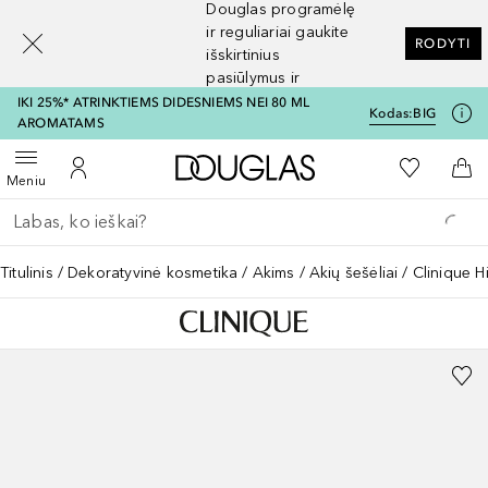
Douglas programėlę
[navigation.slideout.screenreader]
ir reguliariai gaukite
RODYTI
išskirtinius
pasiūlymus ir
nuolaidas
IKI 25%* ATRINKTIEMS DIDESNIEMS NEI 80 ML
Kodas:
BIG
AROMATAMS
Į Douglas pagrindinį pu
Į mano nor
Atidaryti meniu
Į mano paskyrą
Į kr
Meniu
Grįžk atgal
Vykdykite paiešką
Titulinis
Dekoratyvinė kosmetika
Akims
Akių šešėliai
Clinique 