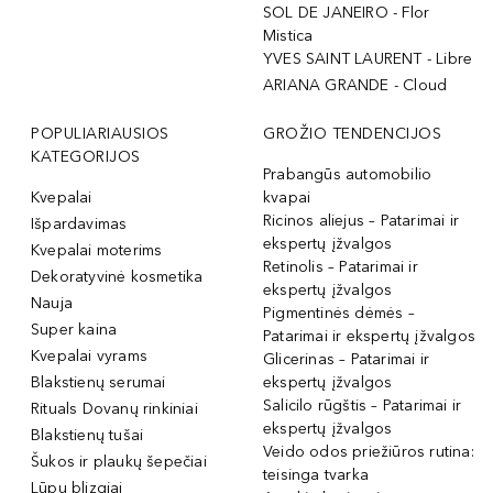
SOL DE JANEIRO - Flor
Mistica
YVES SAINT LAURENT - Libre
ARIANA GRANDE - Cloud
POPULIARIAUSIOS
GROŽIO TENDENCIJOS
KATEGORIJOS
Prabangūs automobilio
Kvepalai
kvapai
Ricinos aliejus – Patarimai ir
Išpardavimas
ekspertų įžvalgos
Kvepalai moterims
Retinolis – Patarimai ir
Dekoratyvinė kosmetika
ekspertų įžvalgos
Nauja
Pigmentinės dėmės –
Super kaina
Patarimai ir ekspertų įžvalgos
Kvepalai vyrams
Glicerinas – Patarimai ir
Blakstienų serumai
ekspertų įžvalgos
Salicilo rūgštis – Patarimai ir
Rituals Dovanų rinkiniai
ekspertų įžvalgos
Blakstienų tušai
Veido odos priežiūros rutina:
Šukos ir plaukų šepečiai
teisinga tvarka
Lūpų blizgiai