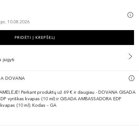
–pr, 10.08.2026
PRIDĖTI Į KREPŠELĮ
 įsigyti
A DOVANA
AMĖLĖJE! Perkant produktų už 69 € ir daugiau - DOVANA GISADA
EDP vyriškas kvapas (10 ml) ir GISADA AMBASSADORA EDP
 kvapas (10 ml). Kodas – GA