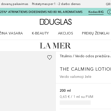
ovanų pakavimas Pristatymas per 1 - 2 darbo dienas
GR
I 25%* ATRINKTIEMS DIDESNIEMS NEI 80 ML AROMATAMS
Kodas:
BIG
Į Douglas pagrindinį pu
ŽINA VASARA
K-BEAUTY
AKCIJOS
PREKIŲ ŽENKLAI
meniu
aryti Amžina vasara meniu
Atidaryti AKCIJOS meniu
Atidaryti PREKIŲ 
Titulinis
Veido odos priežiūra
THE CALMING LOTIO
Veido valomoji želė
200 ml
0,65 €
 / 
1
ml
su PVM