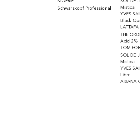
MOÉRIE
SOL DE J
Mistica
Schwarzkopf Professional
YVES SAI
Black Op
LATTAFA 
THE ORDI
Acid 2% 
TOM FORD
SOL DE J
Mistica
YVES SAI
Libre
ARIANA 