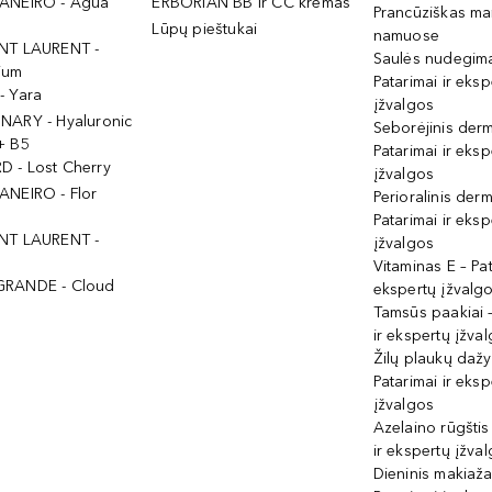
ANEIRO - Agua
ERBORIAN BB ir CC kremas
Prancūziškas ma
Lūpų pieštukai
namuose
NT LAURENT -
Saulės nudegima
ium
Patarimai ir eksp
- Yara
įžvalgos
NARY - Hyaluronic
Seborėjinis derm
+ B5
Patarimai ir eksp
 - Lost Cherry
įžvalgos
ANEIRO - Flor
Perioralinis derm
Patarimai ir eksp
NT LAURENT -
įžvalgos
Vitaminas E – Pat
GRANDE - Cloud
ekspertų įžvalg
Tamsūs paakiai –
ir ekspertų įžva
Žilų plaukų daž
Patarimai ir eksp
įžvalgos
Azelaino rūgštis
ir ekspertų įžva
Dieninis makiaža