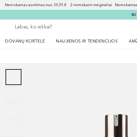
Nemokamas siuntimas nuo 39,95 € 2 nemokami mėginėliai Nemokamas d
IK
Grįžk atgal
Vykdykite paiešką
DOVANŲ KORTELĖ
NAUJIENOS IR TENDENCIJOS
AM
Atidaryti NAUJIENOS IR TENDENCIJOS 
Atid