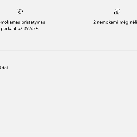
mokamas pristatymas
2 nemokami mėginėli
perkant už 39,95 €
ūdai