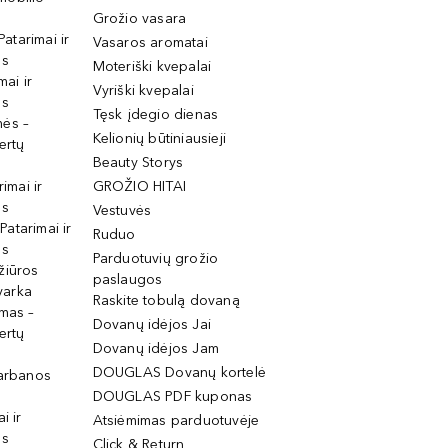
Grožio vasara
Patarimai ir
Vasaros aromatai
os
Moteriški kvepalai
mai ir
Vyriški kvepalai
os
Tęsk įdegio dienas
mės –
Kelionių būtiniausieji
ertų
Beauty Storys
rimai ir
GROŽIO HITAI
os
Vestuvės
 Patarimai ir
Ruduo
os
Parduotuvių grožio
žiūros
paslaugos
tvarka
Raskite tobulą dovaną
imas –
Dovanų idėjos Jai
ertų
Dovanų idėjos Jam
DOUGLAS Dovanų kortelė
garbanos
DOUGLAS PDF kuponas
i ir
Atsiėmimas parduotuvėje
os
Click & Return