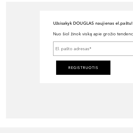
Užsisakyk DOUGLAS naujienas el.paštu!
Nuo šiol žinok viską apie grožio tendencij
El. pašto adresas
*
REGISTRUOTIS