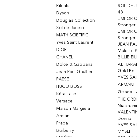
Rituals
SOL DE J
48
Dyson
EMPORIO
Douglas Collection
Stronger
Sol de Janeiro
EMPORIO
MATH SCIETIFIC
Stronger 
Yves Saint Laurent
JEAN PAU
DIOR
Male Le 
CHANEL
BILLIE EIL
Dolce & Gabbana
AL HARA
Gold Edit
Jean Paul Gaultier
YVES SAI
PAESE
ARMANI 
HUGO BOSS
Gisada -
Kérastase
THE ORD
Versace
Niacinam
Maison Margiela
VALENTIN
Armani
Donna
Prada
YVES SAI
Burberry
MYSLF