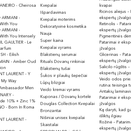
ANEIRO - Cheirosa
Kvepalai
kvapai
Ricinos aliejus – 
Išpardavimas
 ARMANI -
ekspertų įžvalg
Kvepalai moterims
 With You
Retinolis – Patari
Dekoratyvinė kosmetika
 ARMANI -
ekspertų įžvalg
Nauja
With You Intensely
Pigmentinės dė
Super kaina
L GAULTIER - Le
Patarimai ir eksp
Kvepalai vyrams
Parfum
įžvalgos
ISH - Eilish
Blakstienų serumai
Glicerinas – Pata
ekspertų įžvalg
MAIN - Amber Oud
Rituals Dovanų rinkiniai
Salicilo rūgštis –
ion
Blakstienų tušai
ekspertų įžvalg
NT LAURENT - Y
Šukos ir plaukų šepečiai
Veido odos prie
- My Way
Lūpų blizgiai
rutina: teisinga 
 Ambassador Men
Veido kremai vyrams
Antakių laminav
INARY -
Kuponas / Dovanų kortelė
Patarimai ir eksp
ide 10% + Zinc 1%
Douglas Collection Kvepalai
įžvalgos
O - Born In Roma
Ką daryti, kad 
Bronzantai
išliktų ilgiau
Nišiniai unisex kvepalai
NT LAURENT -
Rožinė – Patarima
Skaistalai
ekspertų įžvalg