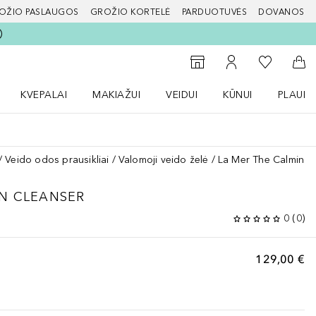
OŽIO PASLAUGOS
GROŽIO KORTELĖ
PARDUOTUVĖS
DOVANOS
slapį
Į mano nor
Į parduotuvių paiešką
Į mano paskyrą
Į kr
KVEPALAI
MAKIAŽUI
VEIDUI
KŪNUI
PLAUK
ŽENKLAI meniu
Atidaryti Kvepalai meniu
Atidaryti MAKIAŽUI meniu
Atidaryti VEIDUI meniu
Atidaryti KŪNUI men
Atidaryt
Veido odos prausikliai
Valomoji veido želė
La Mer The Calming 
N CLEANSER
0
(
0
)
129,00 €