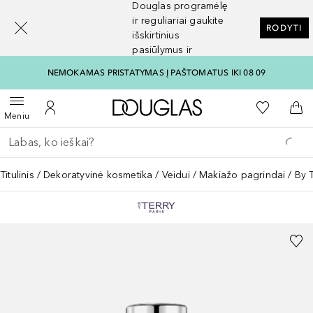
Douglas programėlę
[navigation.slideout.screenreader]
ir reguliariai gaukite
RODYTI
išskirtinius
pasiūlymus ir
nuolaidas
NEMOKAMAS PRISTATYMAS Į PAŠTOMATUS IKI 08 09
Į Douglas pagrindinį pu
Į mano nor
Atidaryti meniu
Į mano paskyrą
Į kr
Meniu
Grįžk atgal
Vykdykite paiešką
Titulinis
Dekoratyvinė kosmetika
Veidui
Makiažo pagrindai
By 