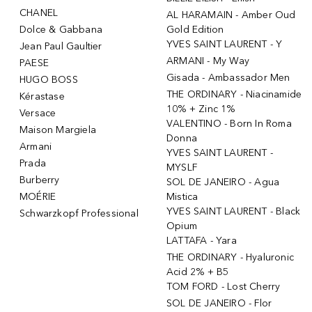
CHANEL
AL HARAMAIN - Amber Oud
Dolce & Gabbana
Gold Edition
YVES SAINT LAURENT - Y
Jean Paul Gaultier
ARMANI - My Way
PAESE
Gisada - Ambassador Men
HUGO BOSS
THE ORDINARY - Niacinamide
Kérastase
10% + Zinc 1%
Versace
VALENTINO - Born In Roma
Maison Margiela
Donna
Armani
YVES SAINT LAURENT -
Prada
MYSLF
Burberry
SOL DE JANEIRO - Agua
MOÉRIE
Mistica
YVES SAINT LAURENT - Black
Schwarzkopf Professional
Opium
LATTAFA - Yara
THE ORDINARY - Hyaluronic
Acid 2% + B5
TOM FORD - Lost Cherry
SOL DE JANEIRO - Flor