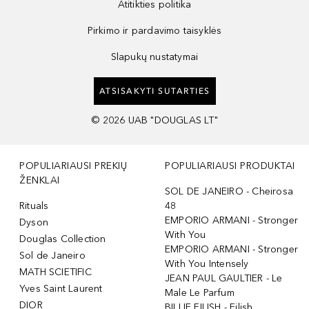
Atitikties politika
Pirkimo ir pardavimo taisyklės
Slapukų nustatymai
ATSISAKYTI SUTARTIES
©
2026
UAB "DOUGLAS LT"
POPULIARIAUSI PREKIŲ
POPULIARIAUSI PRODUKTAI
ŽENKLAI
SOL DE JANEIRO - Cheirosa
Rituals
48
EMPORIO ARMANI - Stronger
Dyson
With You
Douglas Collection
EMPORIO ARMANI - Stronger
Sol de Janeiro
With You Intensely
MATH SCIETIFIC
JEAN PAUL GAULTIER - Le
Yves Saint Laurent
Male Le Parfum
DIOR
BILLIE EILISH - Eilish