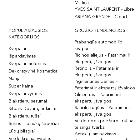
Mistica
YVES SAINT LAURENT - Libre
ARIANA GRANDE - Cloud
POPULIARIAUSIOS
GROŽIO TENDENCIJOS
KATEGORIJOS
Prabangūs automobilio
Kvepalai
kvapai
Ricinos aliejus – Patarimai ir
Išpardavimas
ekspertų įžvalgos
Kvepalai moterims
Retinolis – Patarimai ir
Dekoratyvinė kosmetika
ekspertų įžvalgos
Nauja
Pigmentinės dėmės –
Super kaina
Patarimai ir ekspertų įžvalgos
Kvepalai vyrams
Glicerinas – Patarimai ir
Blakstienų serumai
ekspertų įžvalgos
Salicilo rūgštis – Patarimai ir
Rituals Dovanų rinkiniai
ekspertų įžvalgos
Blakstienų tušai
Veido odos priežiūros rutina:
Šukos ir plaukų šepečiai
teisinga tvarka
Lūpų blizgiai
Antakių laminavimas –
Veido kremai vyrams