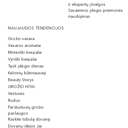
ir ekspertų įžvalgos
Savaiminio įdegio priemonės
naudojimas
NAUJAUSIOS TENDENCIJOS
Grožio vasara
Vasaros aromatai
Moteriški kvepalai
Vyriški kvepalai
Tęsk įdegio dienas
Kelionių būtiniausieji
Beauty Storys
GROŽIO HITAI
Vestuvės
Ruduo
Parduotuvių grožio
paslaugos
Raskite tobulą dovaną
Dovanų idėjos Jai