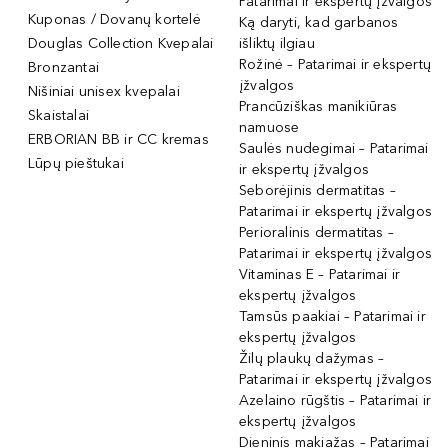
Patarimai ir ekspertų įžvalgos
Kuponas / Dovanų kortelė
Ką daryti, kad garbanos
Douglas Collection Kvepalai
išliktų ilgiau
Rožinė – Patarimai ir ekspertų
Bronzantai
įžvalgos
Nišiniai unisex kvepalai
Prancūziškas manikiūras
Skaistalai
namuose
ERBORIAN BB ir CC kremas
Saulės nudegimai – Patarimai
Lūpų pieštukai
ir ekspertų įžvalgos
Seborėjinis dermatitas –
Patarimai ir ekspertų įžvalgos
Perioralinis dermatitas –
Patarimai ir ekspertų įžvalgos
Vitaminas E – Patarimai ir
ekspertų įžvalgos
Tamsūs paakiai – Patarimai ir
ekspertų įžvalgos
Žilų plaukų dažymas –
Patarimai ir ekspertų įžvalgos
Azelaino rūgštis – Patarimai ir
ekspertų įžvalgos
Dieninis makiažas – Patarimai