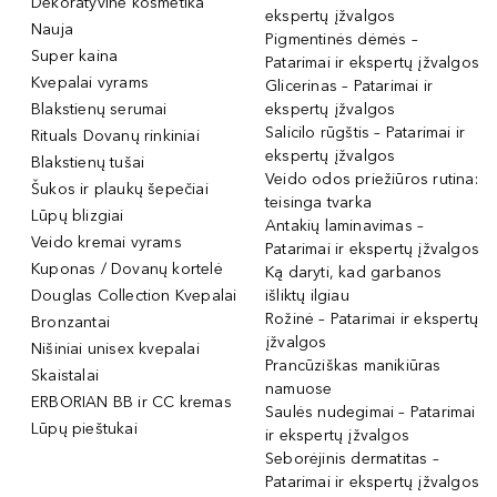
Dekoratyvinė kosmetika
ekspertų įžvalgos
Nauja
Pigmentinės dėmės –
Super kaina
Patarimai ir ekspertų įžvalgos
Kvepalai vyrams
Glicerinas – Patarimai ir
Blakstienų serumai
ekspertų įžvalgos
Salicilo rūgštis – Patarimai ir
Rituals Dovanų rinkiniai
ekspertų įžvalgos
Blakstienų tušai
Veido odos priežiūros rutina:
Šukos ir plaukų šepečiai
teisinga tvarka
Lūpų blizgiai
Antakių laminavimas –
Veido kremai vyrams
Patarimai ir ekspertų įžvalgos
Kuponas / Dovanų kortelė
Ką daryti, kad garbanos
Douglas Collection Kvepalai
išliktų ilgiau
Rožinė – Patarimai ir ekspertų
Bronzantai
įžvalgos
Nišiniai unisex kvepalai
Prancūziškas manikiūras
Skaistalai
namuose
ERBORIAN BB ir CC kremas
Saulės nudegimai – Patarimai
Lūpų pieštukai
ir ekspertų įžvalgos
Seborėjinis dermatitas –
Patarimai ir ekspertų įžvalgos