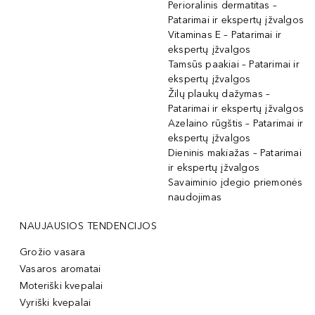
Perioralinis dermatitas –
Patarimai ir ekspertų įžvalgos
Vitaminas E – Patarimai ir
ekspertų įžvalgos
Tamsūs paakiai – Patarimai ir
ekspertų įžvalgos
Žilų plaukų dažymas –
Patarimai ir ekspertų įžvalgos
Azelaino rūgštis – Patarimai ir
ekspertų įžvalgos
Dieninis makiažas – Patarimai
ir ekspertų įžvalgos
Savaiminio įdegio priemonės
naudojimas
NAUJAUSIOS TENDENCIJOS
Grožio vasara
Vasaros aromatai
Moteriški kvepalai
Vyriški kvepalai