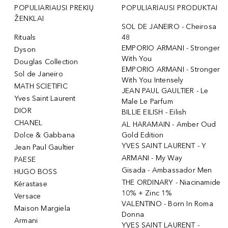
POPULIARIAUSI PREKIŲ
POPULIARIAUSI PRODUKTAI
ŽENKLAI
SOL DE JANEIRO - Cheirosa
Rituals
48
EMPORIO ARMANI - Stronger
Dyson
With You
Douglas Collection
EMPORIO ARMANI - Stronger
Sol de Janeiro
With You Intensely
MATH SCIETIFIC
JEAN PAUL GAULTIER - Le
Yves Saint Laurent
Male Le Parfum
DIOR
BILLIE EILISH - Eilish
CHANEL
AL HARAMAIN - Amber Oud
Dolce & Gabbana
Gold Edition
YVES SAINT LAURENT - Y
Jean Paul Gaultier
ARMANI - My Way
PAESE
Gisada - Ambassador Men
HUGO BOSS
THE ORDINARY - Niacinamide
Kérastase
10% + Zinc 1%
Versace
VALENTINO - Born In Roma
Maison Margiela
Donna
Armani
YVES SAINT LAURENT -