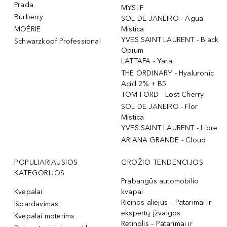
Prada
MYSLF
Burberry
SOL DE JANEIRO - Agua
MOÉRIE
Mistica
YVES SAINT LAURENT - Black
Schwarzkopf Professional
Opium
LATTAFA - Yara
THE ORDINARY - Hyaluronic
Acid 2% + B5
TOM FORD - Lost Cherry
SOL DE JANEIRO - Flor
Mistica
YVES SAINT LAURENT - Libre
ARIANA GRANDE - Cloud
POPULIARIAUSIOS
GROŽIO TENDENCIJOS
KATEGORIJOS
Prabangūs automobilio
Kvepalai
kvapai
Ricinos aliejus – Patarimai ir
Išpardavimas
ekspertų įžvalgos
Kvepalai moterims
Retinolis – Patarimai ir