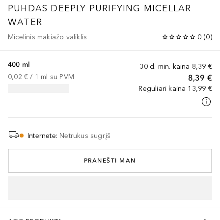
PUHDAS DEEPLY PURIFYING MICELLAR
WATER
Micelinis makiažo valiklis
0
(
0
)
400 ml
30 d. min. kaina
8,39 €
0,02 €
 / 
1
ml
su PVM
8,39 €
Reguliari kaina
13,99 €
Internete
:
Netrukus sugrįš
PRANEŠTI MAN