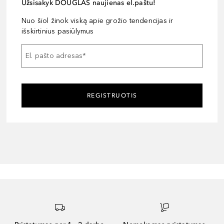
Užsisakyk DOUGLAS naujienas el.paštu!
Nuo šiol žinok viską apie grožio tendencijas ir
išskirtinius pasiūlymus
El. pašto adresas
*
REGISTRUOTIS