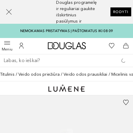
Douglas programėlę
[navigation.slideout.screenreader]
ir reguliariai gaukite
RODYTI
išskirtinius
pasiūlymus ir
nuolaidas
NEMOKAMAS PRISTATYMAS Į PAŠTOMATUS IKI 08 09
Į Douglas pagrindinį pu
Į mano nor
Atidaryti meniu
Į mano paskyrą
Į kr
Meniu
Grįžk atgal
Vykdykite paiešką
Titulinis
Veido odos priežiūra
Veido odos prausikliai
Micelinis 