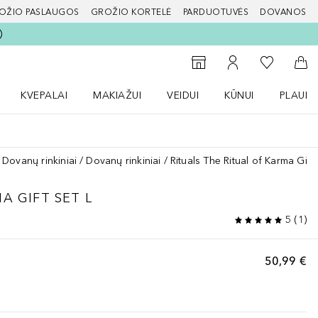
OŽIO PASLAUGOS
GROŽIO KORTELĖ
PARDUOTUVĖS
DOVANOS
slapį
Į mano nor
Į parduotuvių paiešką
Į mano paskyrą
Į kr
KVEPALAI
MAKIAŽUI
VEIDUI
KŪNUI
PLAUK
ŽENKLAI meniu
Atidaryti Kvepalai meniu
Atidaryti MAKIAŽUI meniu
Atidaryti VEIDUI meniu
Atidaryti KŪNUI men
Atidaryt
Dovanų rinkiniai
Dovanų rinkiniai
Rituals The Ritual of Karma Gift 
MA
GIFT SET L
5
(
1
)
50,99 €