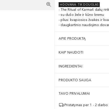
DOVANA
TIK DOUGLAS
The Ritual of Karma4 dalių rin
su dušo žele ir kūno kremu
plius: kvapiosios žvakės ir kv
daugkartinio naudojimo dova
APIE PRODUKTĄ
KAIP NAUDOTI
INGREDIENTAI
PRODUKTO SAUGA
TAVO PRIVALUMAI
Pristatymas per 1 - 2 darbo