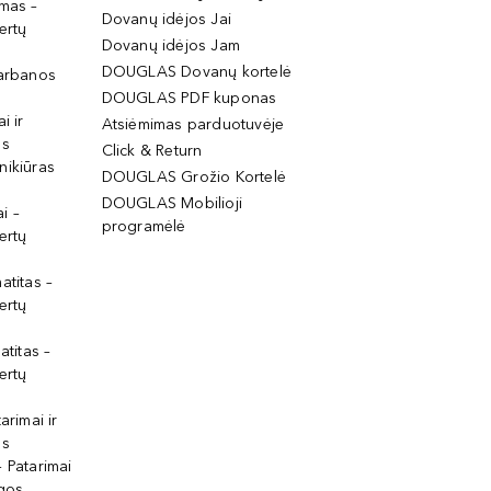
imas –
Dovanų idėjos Jai
ertų
Dovanų idėjos Jam
DOUGLAS Dovanų kortelė
garbanos
DOUGLAS PDF kuponas
i ir
Atsiėmimas parduotuvėje
os
Click & Return
nikiūras
DOUGLAS Grožio Kortelė
DOUGLAS Mobilioji
i –
programėlė
ertų
atitas –
ertų
atitas –
ertų
arimai ir
os
 Patarimai
lgos