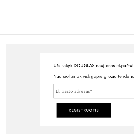
Užsisakyk DOUGLAS naujienas el.paštu!
Nuo šiol žinok viską apie grožio tendencij
El. pašto adresas
*
REGISTRUOTIS