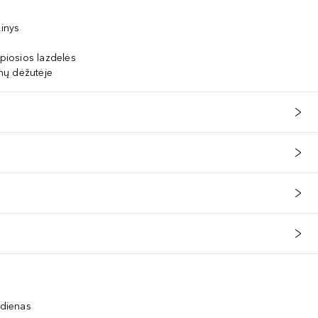
kinys
apiosios lazdelės
nų dėžutėje
 dienas