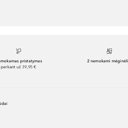
mokamas pristatymas
2 nemokami mėginėli
perkant už 39,95 €
ūdai