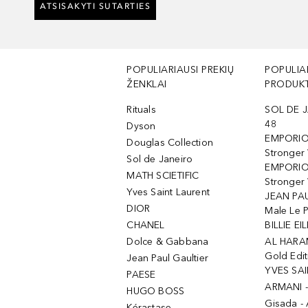
ATSISAKYTI SUTARTIES
POPULIARIAUSI PREKIŲ
POPULIA
ŽENKLAI
PRODUKT
Rituals
SOL DE J
48
Dyson
EMPORIO
Douglas Collection
Stronger
Sol de Janeiro
EMPORIO
MATH SCIETIFIC
Stronger 
Yves Saint Laurent
JEAN PAU
DIOR
Male Le 
CHANEL
BILLIE EIL
Dolce & Gabbana
AL HARA
Gold Edit
Jean Paul Gaultier
YVES SAI
PAESE
ARMANI 
HUGO BOSS
Gisada -
Kérastase