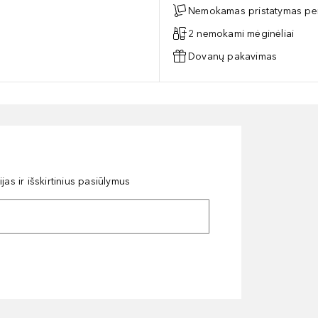
Nemokamas pristatymas per
2 nemokami mėginėliai
Dovanų pakavimas
as ir išskirtinius pasiūlymus