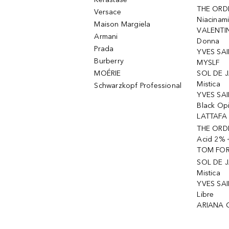
THE ORD
Versace
Niacinam
Maison Margiela
VALENTIN
Armani
Donna
Prada
YVES SAI
Burberry
MYSLF
MOÉRIE
SOL DE J
Mistica
Schwarzkopf Professional
YVES SAI
Black Op
LATTAFA 
THE ORDI
Acid 2% 
TOM FORD
SOL DE J
Mistica
YVES SAI
Libre
ARIANA 