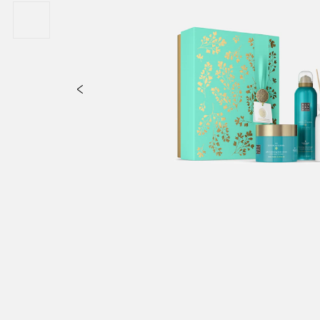
uten-2-One, 2-(4-Tert-Butylbenzyl)PropionaldehydeThe Ritual of Karma
nuo karščio, karštų paviršių, kibirkščių, atviros liepsnos ir kitų uždeg