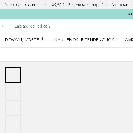
Nemokamas siuntimas nuo 39,95 € 2 nemokami mėginėliai Nemokamas d
IK
Grįžk atgal
Vykdykite paiešką
DOVANŲ KORTELĖ
NAUJIENOS IR TENDENCIJOS
AM
Atidaryti NAUJIENOS IR TENDENCIJOS 
Atid