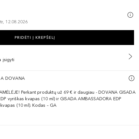
tr, 12.08.2026
PRIDĖTI Į KREPŠELĮ
 įsigyti
A DOVANA
AMĖLĖJE! Perkant produktų už 69 € ir daugiau - DOVANA GISADA
EDP vyriškas kvapas (10 ml) ir GISADA AMBASSADORA EDP
 kvapas (10 ml). Kodas – GA
o-Glucoside, Isopentane, Caprylyl/Capryl Glucoside, Cocamidopropyl 
ti nuo saulės spindulių. Nelaikyti aukštesnėje kaip 50 °C / 122 °F temp