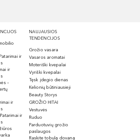
NCIJOS
NAUJAUSIOS
TENDENCIJOS
mobilio
Grožio vasara
Patarimai ir
Vasaros aromatai
os
Moteriški kvepalai
mai ir
Vyriški kvepalai
os
Tęsk įdegio dienas
mės –
Kelionių būtiniausieji
ertų
Beauty Storys
rimai ir
GROŽIO HITAI
os
Vestuvės
 Patarimai ir
Ruduo
os
Parduotuvių grožio
žiūros
paslaugos
tvarka
Raskite tobulą dovaną