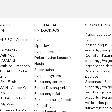
RIAUSI
POPULIARIAUSIOS
GROŽIO TENDE
AI
KATEGORIJOS
Prabangūs auto
ANEIRO - Cheirosa
Kvepalai
kvapai
Ricinos aliejus – 
Išpardavimas
 ARMANI -
ekspertų įžvalg
Kvepalai moterims
 With You
Retinolis – Patari
Dekoratyvinė kosmetika
 ARMANI -
ekspertų įžvalg
Nauja
With You Intensely
Pigmentinės dė
Super kaina
L GAULTIER - Le
Patarimai ir eksp
Kvepalai vyrams
Parfum
įžvalgos
ISH - Eilish
Blakstienų serumai
Glicerinas – Pata
ekspertų įžvalg
MAIN - Amber Oud
Rituals Dovanų rinkiniai
Salicilo rūgštis –
ion
Blakstienų tušai
ekspertų įžvalg
NT LAURENT - Y
Šukos ir plaukų šepečiai
Veido odos prie
- My Way
Lūpų blizgiai
rutina: teisinga 
 Ambassador Men
Veido kremai vyrams