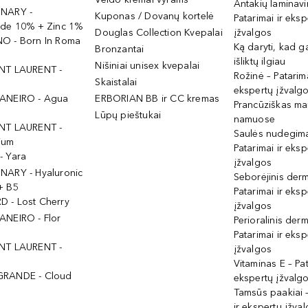
Antakių laminav
INARY -
Kuponas / Dovanų kortelė
Patarimai ir eksp
ide 10% + Zinc 1%
Douglas Collection Kvepalai
įžvalgos
O - Born In Roma
Ką daryti, kad 
Bronzantai
išliktų ilgiau
Nišiniai unisex kvepalai
NT LAURENT -
Rožinė – Patarima
Skaistalai
ekspertų įžvalg
ANEIRO - Agua
ERBORIAN BB ir CC kremas
Prancūziškas ma
Lūpų pieštukai
namuose
NT LAURENT -
Saulės nudegima
ium
Patarimai ir eksp
- Yara
įžvalgos
NARY - Hyaluronic
Seborėjinis derm
+ B5
Patarimai ir eksp
 - Lost Cherry
įžvalgos
ANEIRO - Flor
Perioralinis derm
Patarimai ir eksp
NT LAURENT -
įžvalgos
Vitaminas E – Pat
GRANDE - Cloud
ekspertų įžvalg
Tamsūs paakiai –
ir ekspertų įžva