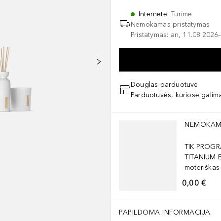
Internete
:
Turime
Nemokamas pristatymas
Pristatymas: an, 11.08.2026–
Douglas parduotuvė
Parduotuvės, kuriose galima
Praleisti slankiklį
NEMOKAM
TIK PROGR
TITANIUM 
moteriškas
0,00 €
 Foaming Shower Gel: Aqua/Water, Sodium Coco-Sulfate, Sorbitol, Coc
imo šaltinių. Nerūkyti. Nedurti ir nedeginti net ir po naudojimo. Saugo
PAPILDOMA INFORMACIJA