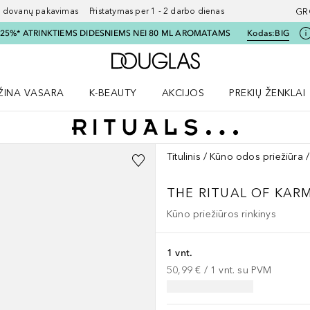
ovanų pakavimas Pristatymas per 1 - 2 darbo dienas
GR
I 25%* ATRINKTIEMS DIDESNIEMS NEI 80 ML AROMATAMS
Kodas:
BIG
Į Douglas pagrindinį pu
ŽINA VASARA
K-BEAUTY
AKCIJOS
PREKIŲ ŽENKLAI
meniu
aryti Amžina vasara meniu
Atidaryti AKCIJOS meniu
Atidaryti PREKIŲ 
Titulinis
Kūno odos priežiūra
THE RITUAL OF KAR
Kūno priežiūros rinkinys
1 vnt.
50,99 €
 / 
1
vnt.
su PVM