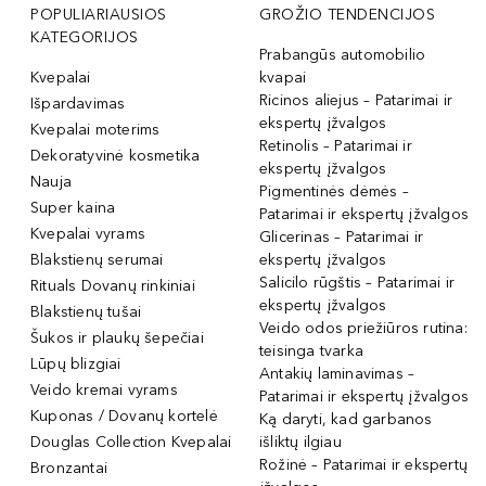
POPULIARIAUSIOS
GROŽIO TENDENCIJOS
KATEGORIJOS
Prabangūs automobilio
Kvepalai
kvapai
Ricinos aliejus – Patarimai ir
Išpardavimas
ekspertų įžvalgos
Kvepalai moterims
Retinolis – Patarimai ir
Dekoratyvinė kosmetika
ekspertų įžvalgos
Nauja
Pigmentinės dėmės –
Super kaina
Patarimai ir ekspertų įžvalgos
Kvepalai vyrams
Glicerinas – Patarimai ir
Blakstienų serumai
ekspertų įžvalgos
Salicilo rūgštis – Patarimai ir
Rituals Dovanų rinkiniai
ekspertų įžvalgos
Blakstienų tušai
Veido odos priežiūros rutina:
Šukos ir plaukų šepečiai
teisinga tvarka
Lūpų blizgiai
Antakių laminavimas –
Veido kremai vyrams
Patarimai ir ekspertų įžvalgos
Kuponas / Dovanų kortelė
Ką daryti, kad garbanos
Douglas Collection Kvepalai
išliktų ilgiau
Rožinė – Patarimai ir ekspertų
Bronzantai