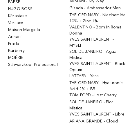
ARMANI - My Way
PAESE
Gisada - Ambassador Men
HUGO BOSS
THE ORDINARY - Niacinamide
Kérastase
10% + Zinc 1%
Versace
VALENTINO - Born In Roma
Maison Margiela
Donna
Armani
YVES SAINT LAURENT -
Prada
MYSLF
Burberry
SOL DE JANEIRO - Agua
MOÉRIE
Mistica
YVES SAINT LAURENT - Black
Schwarzkopf Professional
Opium
LATTAFA - Yara
THE ORDINARY - Hyaluronic
Acid 2% + B5
TOM FORD - Lost Cherry
SOL DE JANEIRO - Flor
Mistica
YVES SAINT LAURENT - Libre
ARIANA GRANDE - Cloud