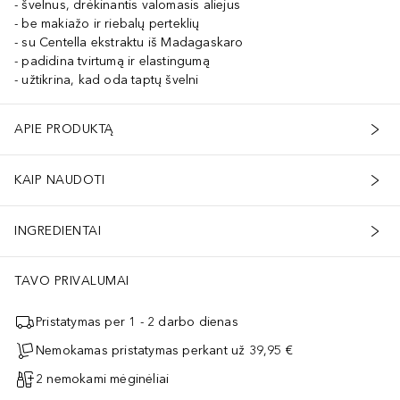
švelnus, drėkinantis valomasis aliejus
be makiažo ir riebalų perteklių
su Centella ekstraktu iš Madagaskaro
padidina tvirtumą ir elastingumą
užtikrina, kad oda taptų švelni
APIE PRODUKTĄ
KAIP NAUDOTI
INGREDIENTAI
TAVO PRIVALUMAI
Pristatymas per 1 - 2 darbo dienas
Nemokamas pristatymas perkant už 39,95 €
2 nemokami mėginėliai