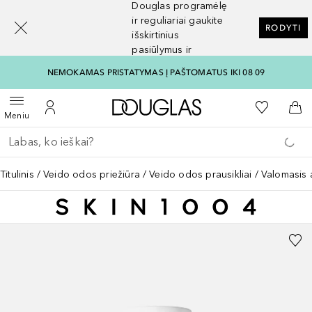
Douglas programėlę
[navigation.slideout.screenreader]
ir reguliariai gaukite
RODYTI
išskirtinius
pasiūlymus ir
nuolaidas
NEMOKAMAS PRISTATYMAS Į PAŠTOMATUS IKI 08 09
Į Douglas pagrindinį pu
Į mano nor
Atidaryti meniu
Į mano paskyrą
Į kr
Meniu
Grįžk atgal
Vykdykite paiešką
Titulinis
Veido odos priežiūra
Veido odos prausikliai
Valomasis a