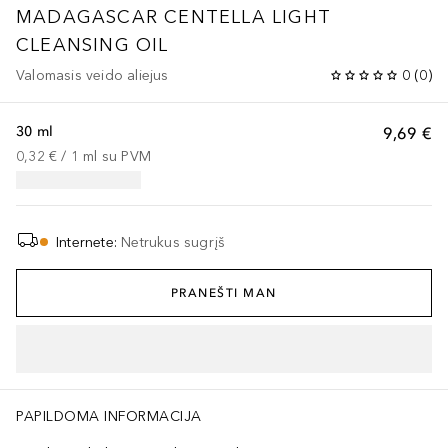
MADAGASCAR CENTELLA LIGHT
CLEANSING OIL
Valomasis veido aliejus
0
(
0
)
30 ml
9,69 €
0,32 €
 / 
1
ml
su PVM
Internete
:
Netrukus sugrįš
PRANEŠTI MAN
PAPILDOMA INFORMACIJA