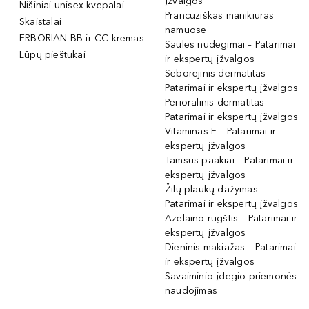
įžvalgos
Nišiniai unisex kvepalai
Prancūziškas manikiūras
Skaistalai
namuose
ERBORIAN BB ir CC kremas
Saulės nudegimai – Patarimai
Lūpų pieštukai
ir ekspertų įžvalgos
Seborėjinis dermatitas –
Patarimai ir ekspertų įžvalgos
Perioralinis dermatitas –
Patarimai ir ekspertų įžvalgos
Vitaminas E – Patarimai ir
ekspertų įžvalgos
Tamsūs paakiai – Patarimai ir
ekspertų įžvalgos
Žilų plaukų dažymas –
Patarimai ir ekspertų įžvalgos
Azelaino rūgštis – Patarimai ir
ekspertų įžvalgos
Dieninis makiažas – Patarimai
ir ekspertų įžvalgos
Savaiminio įdegio priemonės
naudojimas