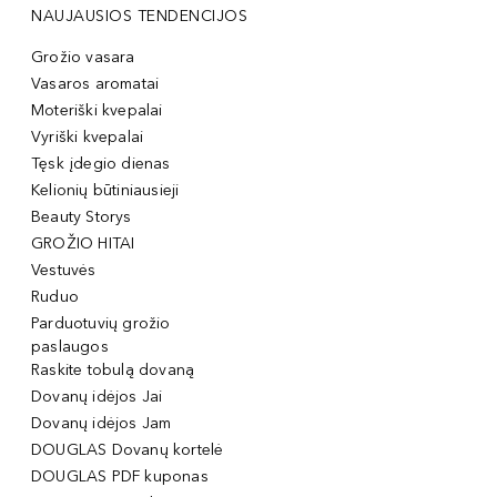
NAUJAUSIOS TENDENCIJOS
Grožio vasara
Vasaros aromatai
Moteriški kvepalai
Vyriški kvepalai
Tęsk įdegio dienas
Kelionių būtiniausieji
Beauty Storys
GROŽIO HITAI
Vestuvės
Ruduo
Parduotuvių grožio
paslaugos
Raskite tobulą dovaną
Dovanų idėjos Jai
Dovanų idėjos Jam
DOUGLAS Dovanų kortelė
DOUGLAS PDF kuponas