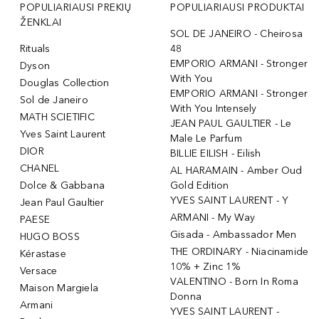
POPULIARIAUSI PREKIŲ
POPULIARIAUSI PRODUKTAI
ŽENKLAI
SOL DE JANEIRO - Cheirosa
Rituals
48
EMPORIO ARMANI - Stronger
Dyson
With You
Douglas Collection
EMPORIO ARMANI - Stronger
Sol de Janeiro
With You Intensely
MATH SCIETIFIC
JEAN PAUL GAULTIER - Le
Yves Saint Laurent
Male Le Parfum
DIOR
BILLIE EILISH - Eilish
CHANEL
AL HARAMAIN - Amber Oud
Dolce & Gabbana
Gold Edition
YVES SAINT LAURENT - Y
Jean Paul Gaultier
ARMANI - My Way
PAESE
Gisada - Ambassador Men
HUGO BOSS
THE ORDINARY - Niacinamide
Kérastase
10% + Zinc 1%
Versace
VALENTINO - Born In Roma
Maison Margiela
Donna
Armani
YVES SAINT LAURENT -