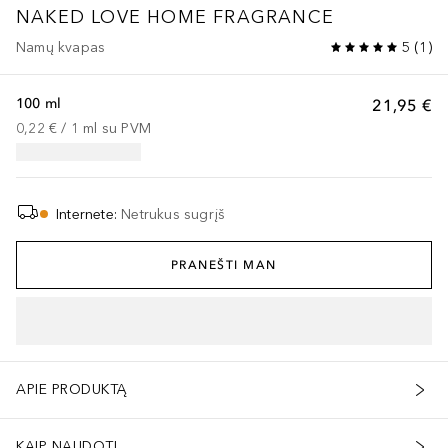
NAKED LOVE HOME FRAGRANCE
Namų kvapas
5
(
1
)
100 ml
21,95 €
0,22 €
 / 
1
ml
su PVM
Internete
:
Netrukus sugrįš
PRANEŠTI MAN
APIE PRODUKTĄ
KAIP NAUDOTI