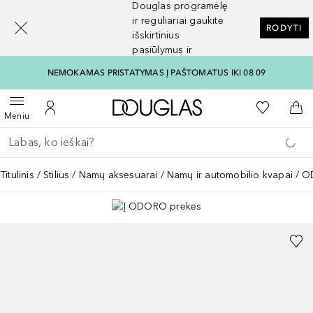
Douglas programėlę
[navigation.slideout.screenreader]
ir reguliariai gaukite
RODYTI
išskirtinius
pasiūlymus ir
nuolaidas
NEMOKAMAS PRISTATYMAS Į PAŠTOMATUS IKI 08 09
Į Douglas pagrindinį pu
Į mano nor
Atidaryti meniu
Į mano paskyrą
Į kr
Meniu
Grįžk atgal
Vykdykite paiešką
Titulinis
Stilius
Namų aksesuarai
Namų ir automobilio kvapai
O