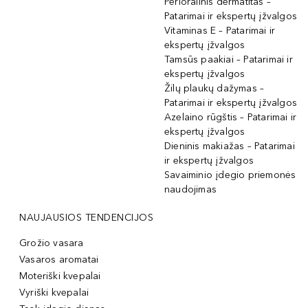
Perioralinis dermatitas –
Patarimai ir ekspertų įžvalgos
Vitaminas E – Patarimai ir
ekspertų įžvalgos
Tamsūs paakiai – Patarimai ir
ekspertų įžvalgos
Žilų plaukų dažymas –
Patarimai ir ekspertų įžvalgos
Azelaino rūgštis – Patarimai ir
ekspertų įžvalgos
Dieninis makiažas – Patarimai
ir ekspertų įžvalgos
Savaiminio įdegio priemonės
naudojimas
NAUJAUSIOS TENDENCIJOS
Grožio vasara
Vasaros aromatai
Moteriški kvepalai
Vyriški kvepalai