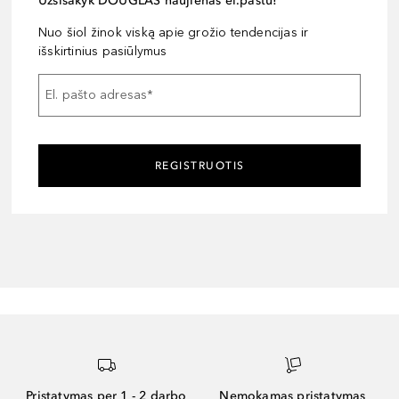
Užsisakyk DOUGLAS naujienas el.paštu!
Nuo šiol žinok viską apie grožio tendencijas ir
išskirtinius pasiūlymus
El. pašto adresas
*
REGISTRUOTIS
Pristatymas per 1 - 2 darbo
Nemokamas pristatymas