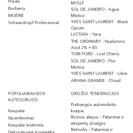
Prada
MYSLF
Burberry
SOL DE JANEIRO - Agua
MOÉRIE
Mistica
YVES SAINT LAURENT - Black
Schwarzkopf Professional
Opium
LATTAFA - Yara
THE ORDINARY - Hyaluronic
Acid 2% + B5
TOM FORD - Lost Cherry
SOL DE JANEIRO - Flor
Mistica
YVES SAINT LAURENT - Libre
ARIANA GRANDE - Cloud
POPULIARIAUSIOS
GROŽIO TENDENCIJOS
KATEGORIJOS
Prabangūs automobilio
Kvepalai
kvapai
Ricinos aliejus – Patarimai ir
Išpardavimas
ekspertų įžvalgos
Kvepalai moterims
Retinolis – Patarimai ir
Dekoratyvinė kosmetika