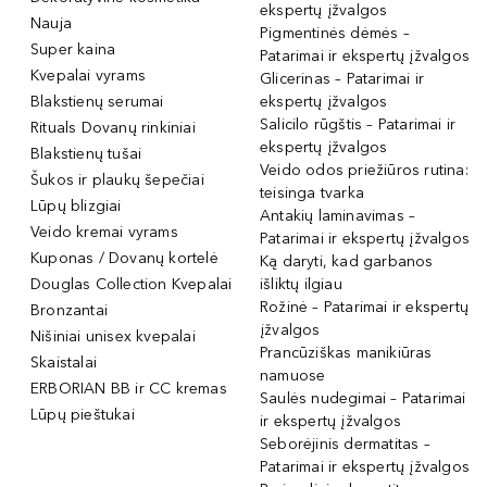
ekspertų įžvalgos
Nauja
Pigmentinės dėmės –
Super kaina
Patarimai ir ekspertų įžvalgos
Kvepalai vyrams
Glicerinas – Patarimai ir
Blakstienų serumai
ekspertų įžvalgos
Salicilo rūgštis – Patarimai ir
Rituals Dovanų rinkiniai
ekspertų įžvalgos
Blakstienų tušai
Veido odos priežiūros rutina:
Šukos ir plaukų šepečiai
teisinga tvarka
Lūpų blizgiai
Antakių laminavimas –
Veido kremai vyrams
Patarimai ir ekspertų įžvalgos
Kuponas / Dovanų kortelė
Ką daryti, kad garbanos
Douglas Collection Kvepalai
išliktų ilgiau
Rožinė – Patarimai ir ekspertų
Bronzantai
įžvalgos
Nišiniai unisex kvepalai
Prancūziškas manikiūras
Skaistalai
namuose
ERBORIAN BB ir CC kremas
Saulės nudegimai – Patarimai
Lūpų pieštukai
ir ekspertų įžvalgos
Seborėjinis dermatitas –
Patarimai ir ekspertų įžvalgos