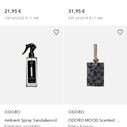
21,95 €
31,95 €
100
ml
 (
0,22 €
 / 
1
ml
)
225
ml
 (
0,14 €
 / 
1
ml
)
ODORO
ODORO
Ambient Spray Sandalwood
ODORO MOOD Scented Card Cuban Soul
Kambario purškiklis
Namų kvapas