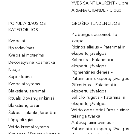
YVES SAINT LAURENT - Libre
ARIANA GRANDE - Cloud
POPULIARIAUSIOS
GROŽIO TENDENCIJOS
KATEGORIJOS
Prabangūs automobilio
Kvepalai
kvapai
Ricinos aliejus – Patarimai ir
Išpardavimas
ekspertų įžvalgos
Kvepalai moterims
Retinolis – Patarimai ir
Dekoratyvinė kosmetika
ekspertų įžvalgos
Nauja
Pigmentinės dėmės –
Super kaina
Patarimai ir ekspertų įžvalgos
Kvepalai vyrams
Glicerinas – Patarimai ir
Blakstienų serumai
ekspertų įžvalgos
Salicilo rūgštis – Patarimai ir
Rituals Dovanų rinkiniai
ekspertų įžvalgos
Blakstienų tušai
Veido odos priežiūros rutina:
Šukos ir plaukų šepečiai
teisinga tvarka
Lūpų blizgiai
Antakių laminavimas –
Veido kremai vyrams
Patarimai ir ekspertų įžvalgos