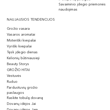
Savaiminio įdegio priemonės
naudojimas
NAUJAUSIOS TENDENCIJOS
Grožio vasara
Vasaros aromatai
Moteriški kvepalai
Vyriški kvepalai
Tęsk įdegio dienas
Kelionių būtiniausieji
Beauty Storys
GROŽIO HITAI
Vestuvės
Ruduo
Parduotuvių grožio
paslaugos
Raskite tobulą dovaną
Dovanų idėjos Jai
Dovanų idėjos Jam