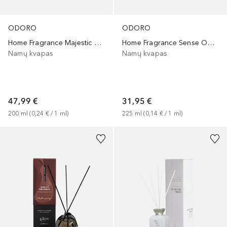
ODORO
ODORO
Home Fragrance Majestic Wood
Home Fragrance Sense Optimist
Namų kvapas
Namų kvapas
47,99 €
31,95 €
200
ml
 (
0,24 €
 / 
1
ml
)
225
ml
 (
0,14 €
 / 
1
ml
)