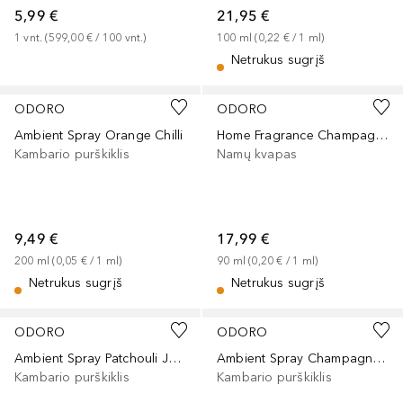
5,99 €
21,95 €
1
vnt.
 (
599,00 €
 / 
100
vnt.
)
100
ml
 (
0,22 €
 / 
1
ml
)
Netrukus sugrįš
ODORO
ODORO
Ambient Spray Orange Chilli
Home Fragrance Champagne House
Kambario purškiklis
Namų kvapas
9,49 €
17,99 €
200
ml
 (
0,05 €
 / 
1
ml
)
90
ml
 (
0,20 €
 / 
1
ml
)
Netrukus sugrįš
Netrukus sugrįš
ODORO
ODORO
Ambient Spray Patchouli Jazz
Ambient Spray Champagne House
Kambario purškiklis
Kambario purškiklis