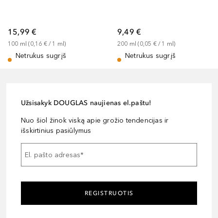
15,99 €
9,49 €
100
ml
 (
0,16 €
 / 
1
ml
)
200
ml
 (
0,05 €
 / 
1
ml
)
Netrukus sugrįš
Netrukus sugrįš
Užsisakyk DOUGLAS naujienas el.paštu!
Nuo šiol žinok viską apie grožio tendencijas ir
išskirtinius pasiūlymus
El. pašto adresas
*
REGISTRUOTIS