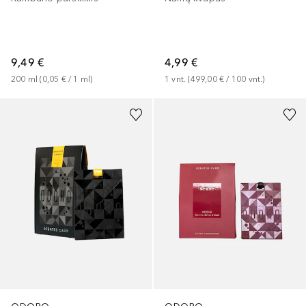
9,49 €
4,99 €
200
ml
 (
0,05 €
 / 
1
ml
)
1
vnt.
 (
499,00 €
 / 
100
vnt.
)