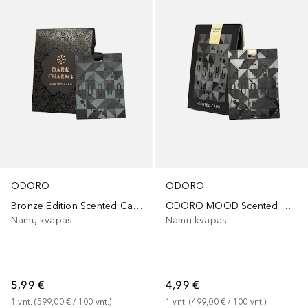
ODORO
ODORO
Bronze Edition Scented Card Dark Charms
ODORO MOOD Scented Card Champagne House
Namų kvapas
Namų kvapas
5,99 €
4,99 €
1
vnt.
 (
599,00 €
 / 
100
vnt.
)
1
vnt.
 (
499,00 €
 / 
100
vnt.
)