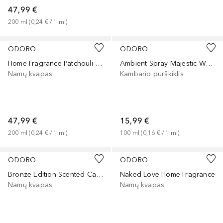
47,99 €
200
ml
 (
0,24 €
 / 
1
ml
)
ODORO
ODORO
Home Fragrance Patchouli Jazz
Ambient Spray Majestic Wood
Namų kvapas
Kambario purškiklis
47,99 €
15,99 €
200
ml
 (
0,24 €
 / 
1
ml
)
100
ml
 (
0,16 €
 / 
1
ml
)
ODORO
ODORO
Bronze Edition Scented Card Patchouli Jazz
Naked Love Home Fragrance
Namų kvapas
Namų kvapas