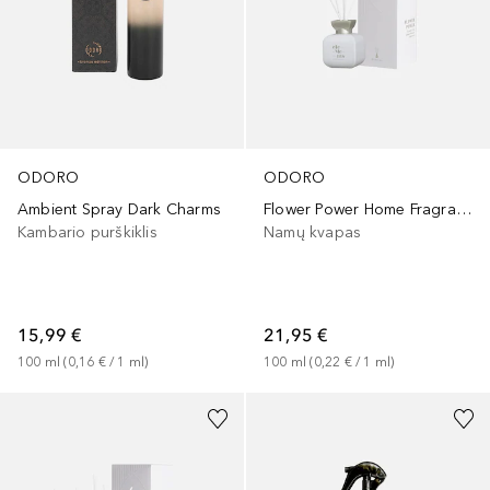
ODORO
ODORO
Ambient Spray Dark Charms
Flower Power Home Fragrance
Kambario purškiklis
Namų kvapas
15,99 €
21,95 €
100
ml
 (
0,16 €
 / 
1
ml
)
100
ml
 (
0,22 €
 / 
1
ml
)