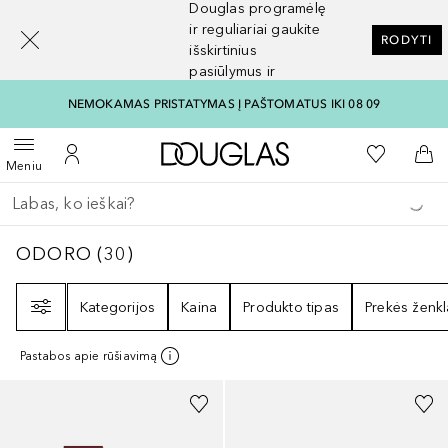
Douglas programėlę
[navigation.slideout.screenreader]
ir reguliariai gaukite
RODYTI
išskirtinius
pasiūlymus ir
nuolaidas
NEMOKAMAS PRISTATYMAS Į PAŠTOMATUS IKI 08 09
Į Douglas pagrindinį pu
Į mano nor
Atidaryti meniu
Į mano paskyrą
Į kr
Meniu
Grįžk atgal
Vykdykite paiešką
ODORO
30
REZULTATAI
ODORO
(
30
)
Filtras
Kategorijos
Kaina
Produkto tipas
Prekės ženkl
Pastabos apie rūšiavimą