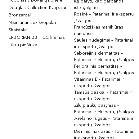
Kuponas / Dovanų kortelė
Ką daryti, kad garbanos
Douglas Collection Kvepalai
išliktų ilgiau
Rožinė – Patarimai ir ekspertų
Bronzantai
įžvalgos
Nišiniai unisex kvepalai
Prancūziškas manikiūras
Skaistalai
namuose
ERBORIAN BB ir CC kremas
Saulės nudegimai – Patarimai
Lūpų pieštukai
ir ekspertų įžvalgos
Seborėjinis dermatitas –
Patarimai ir ekspertų įžvalgos
Perioralinis dermatitas –
Patarimai ir ekspertų įžvalgos
Vitaminas E – Patarimai ir
ekspertų įžvalgos
Tamsūs paakiai – Patarimai ir
ekspertų įžvalgos
Žilų plaukų dažymas –
Patarimai ir ekspertų įžvalgos
Azelaino rūgštis – Patarimai ir
ekspertų įžvalgos
Dieninis makiažas – Patarimai
ir ekspertų įžvalgos