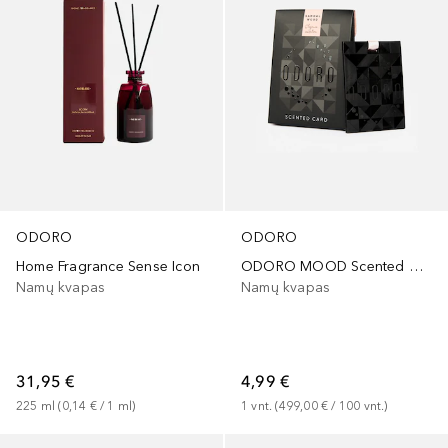
ODORO
ODORO
Home Fragrance Sense Icon
ODORO MOOD Scented Card Sandalwood
Namų kvapas
Namų kvapas
31,95 €
4,99 €
225
ml
 (
0,14 €
 / 
1
ml
)
1
vnt.
 (
499,00 €
 / 
100
vnt.
)