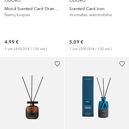
ODORO
ODORO
Mood Scented Card Orange Chilli
Scented Card Icon
Namų kvapas
Aromatas automobiliui
4,99 €
5,09 €
1
vnt.
 (
499,00 €
 / 
100
vnt.
)
1
vnt.
 (
509,00 €
 / 
100
vnt.
)