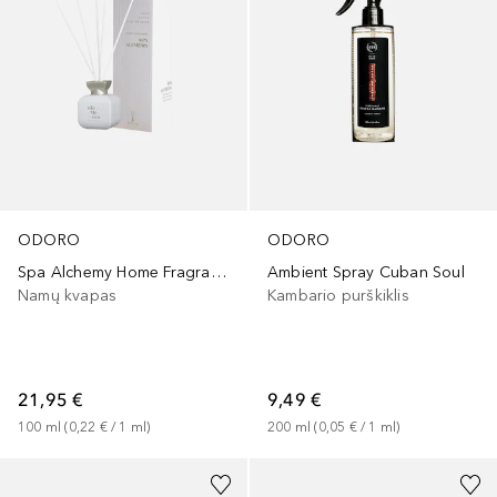
ODORO
ODORO
Spa Alchemy Home Fragrance
Ambient Spray Cuban Soul
Namų kvapas
Kambario purškiklis
21,95 €
9,49 €
100
ml
 (
0,22 €
 / 
1
ml
)
200
ml
 (
0,05 €
 / 
1
ml
)