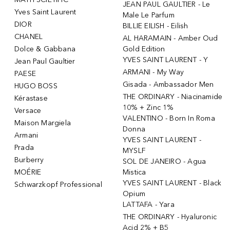
JEAN PAUL GAULTIER - Le
Yves Saint Laurent
Male Le Parfum
DIOR
BILLIE EILISH - Eilish
CHANEL
AL HARAMAIN - Amber Oud
Dolce & Gabbana
Gold Edition
YVES SAINT LAURENT - Y
Jean Paul Gaultier
ARMANI - My Way
PAESE
Gisada - Ambassador Men
HUGO BOSS
THE ORDINARY - Niacinamide
Kérastase
10% + Zinc 1%
Versace
VALENTINO - Born In Roma
Maison Margiela
Donna
Armani
YVES SAINT LAURENT -
Prada
MYSLF
Burberry
SOL DE JANEIRO - Agua
MOÉRIE
Mistica
YVES SAINT LAURENT - Black
Schwarzkopf Professional
Opium
LATTAFA - Yara
THE ORDINARY - Hyaluronic
Acid 2% + B5