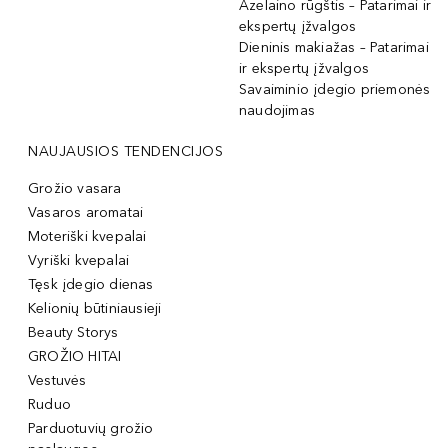
Azelaino rūgštis – Patarimai ir
ekspertų įžvalgos
Dieninis makiažas – Patarimai
ir ekspertų įžvalgos
Savaiminio įdegio priemonės
naudojimas
NAUJAUSIOS TENDENCIJOS
Grožio vasara
Vasaros aromatai
Moteriški kvepalai
Vyriški kvepalai
Tęsk įdegio dienas
Kelionių būtiniausieji
Beauty Storys
GROŽIO HITAI
Vestuvės
Ruduo
Parduotuvių grožio