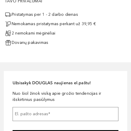
TAVO PRIVALUMAI
Pristatymas per 1 - 2 darbo dienas
Nemokamas pristatymas perkant už 39,95 €
2 nemokami mėginėliai
Dovanų pakavimas
Užsisakyk DOUGLAS naujienas el.paštu!
Nuo šiol žinok viską apie grožio tendencijas ir
išskirtinius pasiūlymus
El. pašto adresas
*