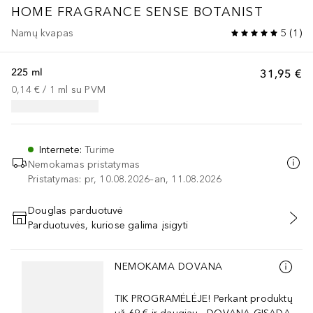
HOME FRAGRANCE SENSE BOTANIST
Namų kvapas
5
(
1
)
225 ml
31,95 €
0,14 €
 / 
1
ml
su PVM
Internete
:
Turime
Nemokamas pristatymas
Pristatymas: pr, 10.08.2026–an, 11.08.2026
Douglas parduotuvė
Parduotuvės, kuriose galima įsigyti
PRIDĖTI Į KREPŠELĮ
Praleisti slankiklį
NEMOKAMA DOVANA
TIK PROGRAMĖLĖJE! Perkant produktų