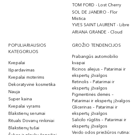
TOM FORD - Lost Cherry
SOL DE JANEIRO - Flor
Mistica
YVES SAINT LAURENT - Libre
ARIANA GRANDE - Cloud
POPULIARIAUSIOS
GROŽIO TENDENCIJOS
KATEGORIJOS
Prabangūs automobilio
Kvepalai
kvapai
Ricinos aliejus – Patarimai ir
Išpardavimas
ekspertų įžvalgos
Kvepalai moterims
Retinolis – Patarimai ir
Dekoratyvinė kosmetika
ekspertų įžvalgos
Nauja
Pigmentinės dėmės –
Super kaina
Patarimai ir ekspertų įžvalgos
Kvepalai vyrams
Glicerinas – Patarimai ir
Blakstienų serumai
ekspertų įžvalgos
Salicilo rūgštis – Patarimai ir
Rituals Dovanų rinkiniai
ekspertų įžvalgos
Blakstienų tušai
Veido odos priežiūros rutina: