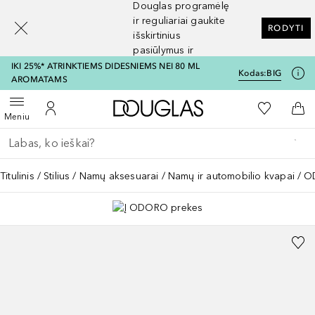
Douglas programėlę
[navigation.slideout.screenreader]
ir reguliariai gaukite
RODYTI
išskirtinius
pasiūlymus ir
nuolaidas
IKI 25%* ATRINKTIEMS DIDESNIEMS NEI 80 ML
Kodas:
BIG
AROMATAMS
Į Douglas pagrindinį pu
Į mano nor
Atidaryti meniu
Į mano paskyrą
Į kr
Meniu
Grįžk atgal
Vykdykite paiešką
Titulinis
Stilius
Namų aksesuarai
Namų ir automobilio kvapai
OD