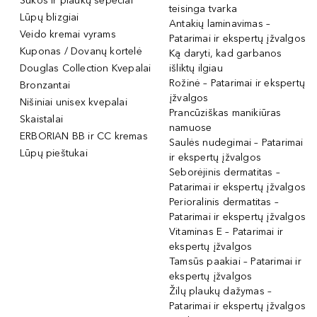
Šukos ir plaukų šepečiai
teisinga tvarka
Lūpų blizgiai
Antakių laminavimas –
Veido kremai vyrams
Patarimai ir ekspertų įžvalgos
Kuponas / Dovanų kortelė
Ką daryti, kad garbanos
Douglas Collection Kvepalai
išliktų ilgiau
Rožinė – Patarimai ir ekspertų
Bronzantai
įžvalgos
Nišiniai unisex kvepalai
Prancūziškas manikiūras
Skaistalai
namuose
ERBORIAN BB ir CC kremas
Saulės nudegimai – Patarimai
Lūpų pieštukai
ir ekspertų įžvalgos
Seborėjinis dermatitas –
Patarimai ir ekspertų įžvalgos
Perioralinis dermatitas –
Patarimai ir ekspertų įžvalgos
Vitaminas E – Patarimai ir
ekspertų įžvalgos
Tamsūs paakiai – Patarimai ir
ekspertų įžvalgos
Žilų plaukų dažymas –
Patarimai ir ekspertų įžvalgos