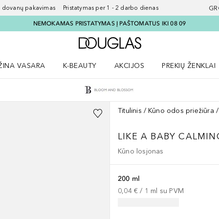
ovanų pakavimas Pristatymas per 1 - 2 darbo dienas
GR
NEMOKAMAS PRISTATYMAS Į PAŠTOMATUS IKI 08 09
Į Douglas pagrindinį pu
ŽINA VASARA
K-BEAUTY
AKCIJOS
PREKIŲ ŽENKLAI
meniu
aryti Amžina vasara meniu
Atidaryti AKCIJOS meniu
Atidaryti PREKIŲ 
Titulinis
Kūno odos priežiūra
LIKE A BABY CALMI
Kūno losjonas
200 ml
0,04 €
 / 
1
ml
su PVM