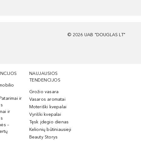
©
2026
UAB "DOUGLAS LT"
NCIJOS
NAUJAUSIOS
TENDENCIJOS
mobilio
Grožio vasara
Patarimai ir
Vasaros aromatai
os
Moteriški kvepalai
mai ir
Vyriški kvepalai
os
Tęsk įdegio dienas
mės –
Kelionių būtiniausieji
ertų
Beauty Storys