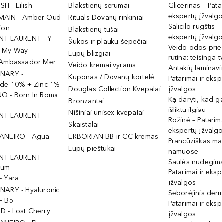
ISH - Eilish
Blakstienų serumai
Glicerinas – Pata
ekspertų įžvalg
MAIN - Amber Oud
Rituals Dovanų rinkiniai
Salicilo rūgštis –
ion
Blakstienų tušai
ekspertų įžvalg
NT LAURENT - Y
Šukos ir plaukų šepečiai
Veido odos prie
- My Way
Lūpų blizgiai
rutina: teisinga 
 Ambassador Men
Veido kremai vyrams
Antakių laminav
INARY -
Kuponas / Dovanų kortelė
Patarimai ir eksp
ide 10% + Zinc 1%
Douglas Collection Kvepalai
įžvalgos
O - Born In Roma
Ką daryti, kad 
Bronzantai
išliktų ilgiau
Nišiniai unisex kvepalai
NT LAURENT -
Rožinė – Patarima
Skaistalai
ekspertų įžvalg
ANEIRO - Agua
ERBORIAN BB ir CC kremas
Prancūziškas ma
Lūpų pieštukai
namuose
NT LAURENT -
Saulės nudegima
ium
Patarimai ir eksp
- Yara
įžvalgos
NARY - Hyaluronic
Seborėjinis derm
+ B5
Patarimai ir eksp
 - Lost Cherry
įžvalgos