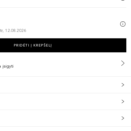
tr, 12.08.2026
PRIDĖTI Į KREPŠELĮ
 įsigyti