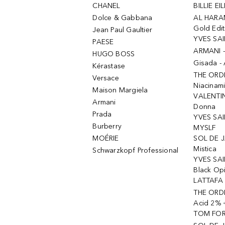
CHANEL
BILLIE EIL
Dolce & Gabbana
AL HARA
Gold Edit
Jean Paul Gaultier
YVES SAI
PAESE
ARMANI 
HUGO BOSS
Gisada -
Kérastase
THE ORD
Versace
Niacinam
Maison Margiela
VALENTIN
Armani
Donna
Prada
YVES SAI
Burberry
MYSLF
MOÉRIE
SOL DE J
Mistica
Schwarzkopf Professional
YVES SAI
Black Op
LATTAFA 
THE ORDI
Acid 2% 
TOM FORD