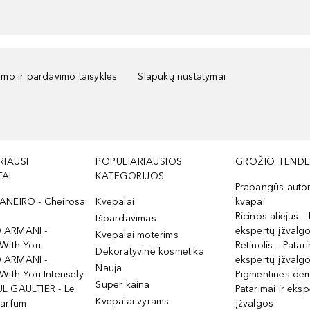
kimo ir pardavimo taisyklės
Slapukų nustatymai
RIAUSI
POPULIARIAUSIOS
GROŽIO TENDE
AI
KATEGORIJOS
Prabangūs auto
ANEIRO - Cheirosa
Kvepalai
kvapai
Ricinos aliejus – 
Išpardavimas
 ARMANI -
ekspertų įžvalg
Kvepalai moterims
 With You
Retinolis – Patari
Dekoratyvinė kosmetika
 ARMANI -
ekspertų įžvalg
Nauja
With You Intensely
Pigmentinės dė
Super kaina
L GAULTIER - Le
Patarimai ir eksp
Kvepalai vyrams
Parfum
įžvalgos