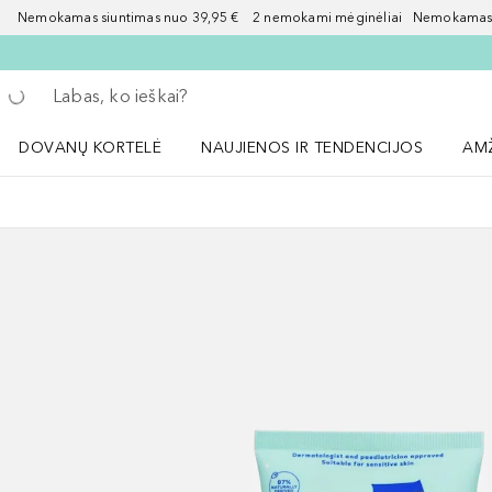
Nemokamas siuntimas nuo 39,95 € 2 nemokami mėginėliai Nemokamas d
Grįžk atgal
Vykdykite paiešką
DOVANŲ KORTELĖ
NAUJIENOS IR TENDENCIJOS
AM
Atidaryti NAUJIENOS IR TENDENCIJOS 
Atid