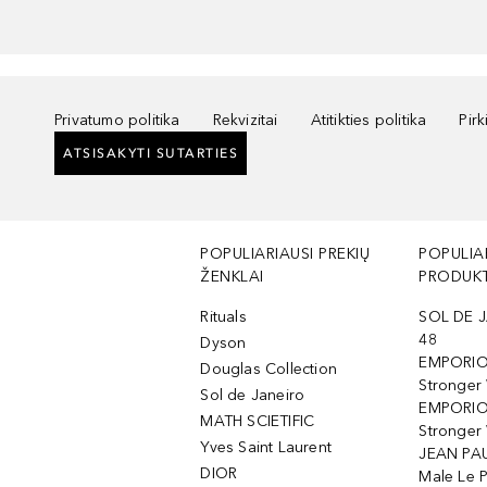
Privatumo politika
Rekvizitai
Atitikties politika
Pir
ATSISAKYTI SUTARTIES
POPULIARIAUSI PREKIŲ
POPULIA
ŽENKLAI
PRODUKT
Rituals
SOL DE J
48
Dyson
EMPORIO
Douglas Collection
Stronger
Sol de Janeiro
EMPORIO
MATH SCIETIFIC
Stronger 
Yves Saint Laurent
JEAN PAU
DIOR
Male Le 