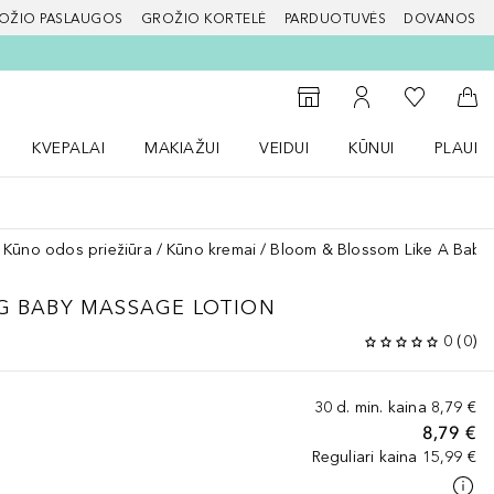
OŽIO PASLAUGOS
GROŽIO KORTELĖ
PARDUOTUVĖS
DOVANOS
slapį
Į mano nor
Į parduotuvių paiešką
Į mano paskyrą
Į kr
KVEPALAI
MAKIAŽUI
VEIDUI
KŪNUI
PLAUK
ŽENKLAI meniu
Atidaryti Kvepalai meniu
Atidaryti MAKIAŽUI meniu
Atidaryti VEIDUI meniu
Atidaryti KŪNUI men
Atidaryt
Kūno odos priežiūra
Kūno kremai
Bloom & Blossom Like A Baby
NG BABY MASSAGE LOTION
0
(
0
)
30 d. min. kaina
8,79 €
8,79 €
Reguliari kaina
15,99 €