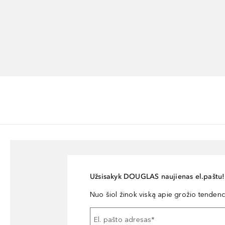
Užsisakyk DOUGLAS naujienas el.paštu!
Nuo šiol žinok viską apie grožio tendencij
El. pašto adresas
*