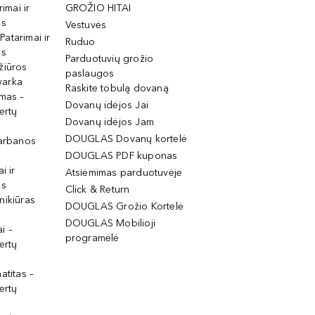
rimai ir
GROŽIO HITAI
os
Vestuvės
 Patarimai ir
Ruduo
os
Parduotuvių grožio
žiūros
paslaugos
tvarka
Raskite tobulą dovaną
imas –
Dovanų idėjos Jai
ertų
Dovanų idėjos Jam
DOUGLAS Dovanų kortelė
garbanos
DOUGLAS PDF kuponas
i ir
Atsiėmimas parduotuvėje
os
Click & Return
nikiūras
DOUGLAS Grožio Kortelė
DOUGLAS Mobilioji
i –
programėlė
ertų
atitas –
ertų