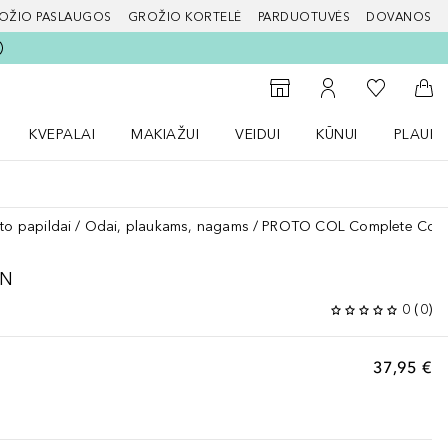
OŽIO PASLAUGOS
GROŽIO KORTELĖ
PARDUOTUVĖS
DOVANOS
slapį
Į mano nor
Į parduotuvių paiešką
Į mano paskyrą
Į kr
KVEPALAI
MAKIAŽUI
VEIDUI
KŪNUI
PLAUK
ŽENKLAI meniu
Atidaryti Kvepalai meniu
Atidaryti MAKIAŽUI meniu
Atidaryti VEIDUI meniu
Atidaryti KŪNUI men
Atidaryt
to papildai
Odai, plaukams, nagams
PROTO COL Complete Coll
EN
0
(
0
)
37,95 €