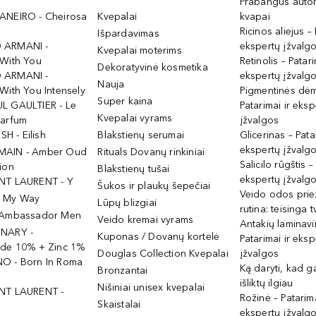
Prabangūs auto
ANEIRO - Cheirosa
Kvepalai
kvapai
Ricinos aliejus – 
Išpardavimas
 ARMANI -
ekspertų įžvalg
Kvepalai moterims
 With You
Retinolis – Patari
Dekoratyvinė kosmetika
 ARMANI -
ekspertų įžvalg
Nauja
With You Intensely
Pigmentinės dė
Super kaina
L GAULTIER - Le
Patarimai ir eksp
Kvepalai vyrams
Parfum
įžvalgos
ISH - Eilish
Blakstienų serumai
Glicerinas – Pata
ekspertų įžvalg
MAIN - Amber Oud
Rituals Dovanų rinkiniai
Salicilo rūgštis –
ion
Blakstienų tušai
ekspertų įžvalg
NT LAURENT - Y
Šukos ir plaukų šepečiai
Veido odos prie
- My Way
Lūpų blizgiai
rutina: teisinga 
 Ambassador Men
Veido kremai vyrams
Antakių laminav
INARY -
Kuponas / Dovanų kortelė
Patarimai ir eksp
ide 10% + Zinc 1%
Douglas Collection Kvepalai
įžvalgos
O - Born In Roma
Ką daryti, kad 
Bronzantai
išliktų ilgiau
Nišiniai unisex kvepalai
NT LAURENT -
Rožinė – Patarima
Skaistalai
ekspertų įžvalg