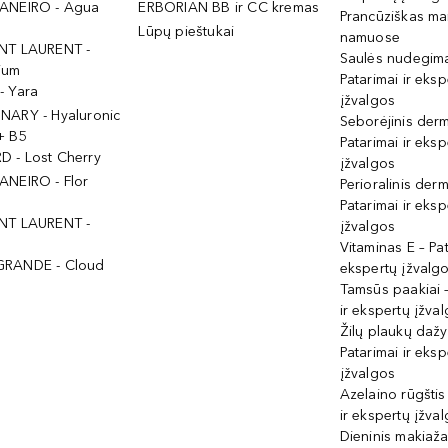
ANEIRO - Agua
ERBORIAN BB ir CC kremas
Prancūziškas ma
Lūpų pieštukai
namuose
NT LAURENT -
Saulės nudegima
ium
Patarimai ir eksp
- Yara
įžvalgos
NARY - Hyaluronic
Seborėjinis derm
+ B5
Patarimai ir eksp
 - Lost Cherry
įžvalgos
ANEIRO - Flor
Perioralinis derm
Patarimai ir eksp
NT LAURENT -
įžvalgos
Vitaminas E – Pat
GRANDE - Cloud
ekspertų įžvalg
Tamsūs paakiai –
ir ekspertų įžva
Žilų plaukų daž
Patarimai ir eksp
įžvalgos
Azelaino rūgštis
ir ekspertų įžva
Dieninis makiaža