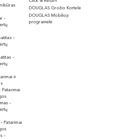
Click & Return
nikiūras
DOUGLAS Grožio Kortelė
DOUGLAS Mobilioji
i –
programėlė
ertų
atitas –
ertų
atitas –
ertų
arimai ir
os
 Patarimai
lgos
ymas –
ertų
 – Patarimai
lgos
s –