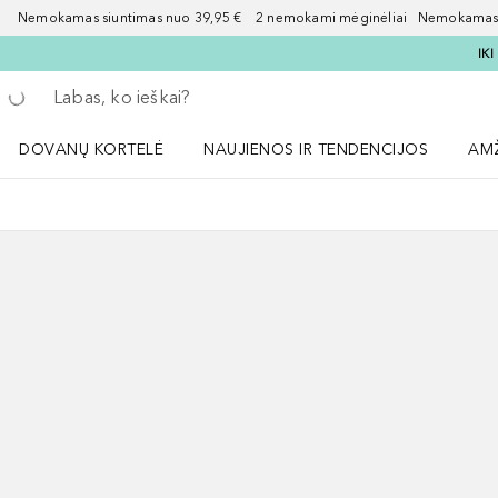
Nemokamas siuntimas nuo 39,95 € 2 nemokami mėginėliai Nemokamas d
IK
Grįžk atgal
Vykdykite paiešką
DOVANŲ KORTELĖ
NAUJIENOS IR TENDENCIJOS
AM
Atidaryti NAUJIENOS IR TENDENCIJOS 
Atid