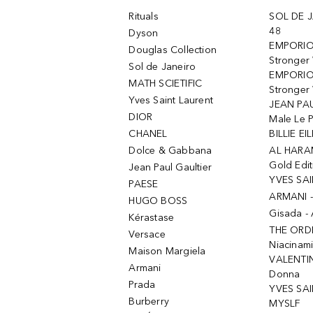
Rituals
SOL DE J
48
Dyson
EMPORIO
Douglas Collection
Stronger
Sol de Janeiro
EMPORIO
MATH SCIETIFIC
Stronger 
Yves Saint Laurent
JEAN PAU
DIOR
Male Le 
CHANEL
BILLIE EIL
Dolce & Gabbana
AL HARA
Gold Edit
Jean Paul Gaultier
YVES SAI
PAESE
ARMANI 
HUGO BOSS
Gisada -
Kérastase
THE ORD
Versace
Niacinam
Maison Margiela
VALENTIN
Armani
Donna
Prada
YVES SAI
Burberry
MYSLF