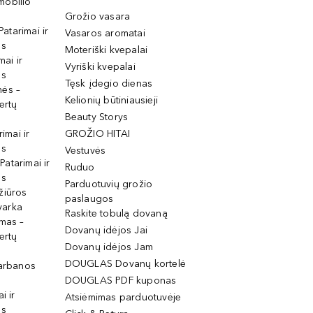
mobilio
Grožio vasara
Patarimai ir
Vasaros aromatai
os
Moteriški kvepalai
mai ir
Vyriški kvepalai
os
Tęsk įdegio dienas
mės –
Kelionių būtiniausieji
ertų
Beauty Storys
rimai ir
GROŽIO HITAI
os
Vestuvės
 Patarimai ir
Ruduo
os
Parduotuvių grožio
žiūros
paslaugos
tvarka
Raskite tobulą dovaną
imas –
Dovanų idėjos Jai
ertų
Dovanų idėjos Jam
DOUGLAS Dovanų kortelė
garbanos
DOUGLAS PDF kuponas
i ir
Atsiėmimas parduotuvėje
os