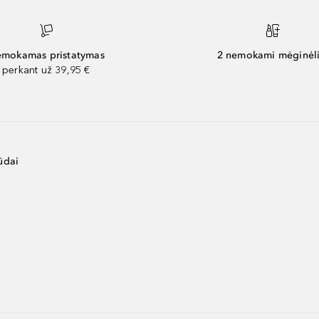
mokamas pristatymas
2 nemokami mėginėli
perkant už 39,95 €
ūdai