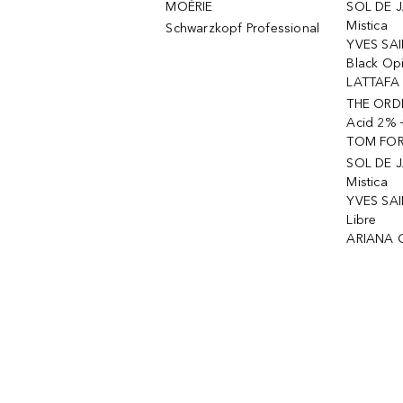
MOÉRIE
SOL DE J
Mistica
Schwarzkopf Professional
YVES SAI
Black Op
LATTAFA 
THE ORDI
Acid 2% 
TOM FORD
SOL DE J
Mistica
YVES SAI
Libre
ARIANA 