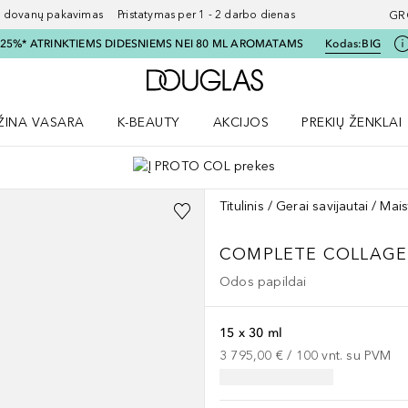
ovanų pakavimas Pristatymas per 1 - 2 darbo dienas
GR
I 25%* ATRINKTIEMS DIDESNIEMS NEI 80 ML AROMATAMS
Kodas:
BIG
Į Douglas pagrindinį pu
ŽINA VASARA
K-BEAUTY
AKCIJOS
PREKIŲ ŽENKLAI
meniu
aryti Amžina vasara meniu
Atidaryti AKCIJOS meniu
Atidaryti PREKIŲ 
Titulinis
Gerai savijautai
Mais
COMPLETE COLLAG
Odos papildai
15 x 30 ml
3 795,00 €
 / 
100
vnt.
su PVM