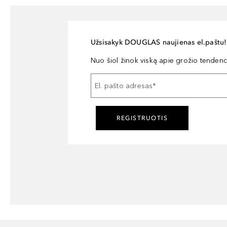
Užsisakyk DOUGLAS naujienas el.paštu!
Nuo šiol žinok viską apie grožio tendencij
El. pašto adresas
*
REGISTRUOTIS