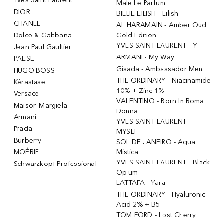
Yves Saint Laurent
Male Le Parfum
DIOR
BILLIE EILISH - Eilish
CHANEL
AL HARAMAIN - Amber Oud
Dolce & Gabbana
Gold Edition
YVES SAINT LAURENT - Y
Jean Paul Gaultier
ARMANI - My Way
PAESE
Gisada - Ambassador Men
HUGO BOSS
THE ORDINARY - Niacinamide
Kérastase
10% + Zinc 1%
Versace
VALENTINO - Born In Roma
Maison Margiela
Donna
Armani
YVES SAINT LAURENT -
Prada
MYSLF
Burberry
SOL DE JANEIRO - Agua
MOÉRIE
Mistica
YVES SAINT LAURENT - Black
Schwarzkopf Professional
Opium
LATTAFA - Yara
THE ORDINARY - Hyaluronic
Acid 2% + B5
TOM FORD - Lost Cherry