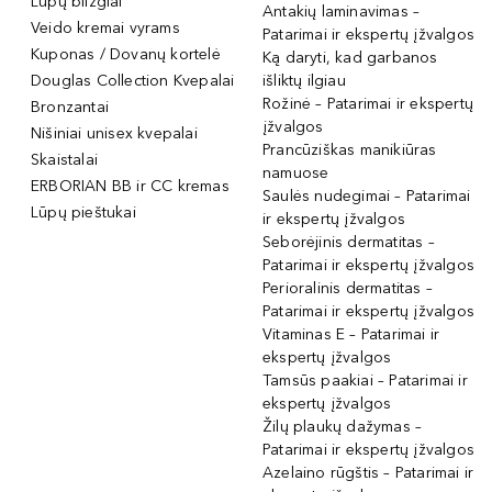
Lūpų blizgiai
Antakių laminavimas –
Veido kremai vyrams
Patarimai ir ekspertų įžvalgos
Kuponas / Dovanų kortelė
Ką daryti, kad garbanos
Douglas Collection Kvepalai
išliktų ilgiau
Rožinė – Patarimai ir ekspertų
Bronzantai
įžvalgos
Nišiniai unisex kvepalai
Prancūziškas manikiūras
Skaistalai
namuose
ERBORIAN BB ir CC kremas
Saulės nudegimai – Patarimai
Lūpų pieštukai
ir ekspertų įžvalgos
Seborėjinis dermatitas –
Patarimai ir ekspertų įžvalgos
Perioralinis dermatitas –
Patarimai ir ekspertų įžvalgos
Vitaminas E – Patarimai ir
ekspertų įžvalgos
Tamsūs paakiai – Patarimai ir
ekspertų įžvalgos
Žilų plaukų dažymas –
Patarimai ir ekspertų įžvalgos
Azelaino rūgštis – Patarimai ir