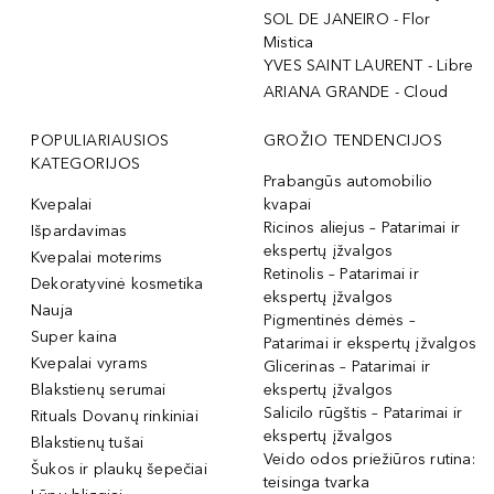
SOL DE JANEIRO - Flor
Mistica
YVES SAINT LAURENT - Libre
ARIANA GRANDE - Cloud
POPULIARIAUSIOS
GROŽIO TENDENCIJOS
KATEGORIJOS
Prabangūs automobilio
Kvepalai
kvapai
Ricinos aliejus – Patarimai ir
Išpardavimas
ekspertų įžvalgos
Kvepalai moterims
Retinolis – Patarimai ir
Dekoratyvinė kosmetika
ekspertų įžvalgos
Nauja
Pigmentinės dėmės –
Super kaina
Patarimai ir ekspertų įžvalgos
Kvepalai vyrams
Glicerinas – Patarimai ir
Blakstienų serumai
ekspertų įžvalgos
Salicilo rūgštis – Patarimai ir
Rituals Dovanų rinkiniai
ekspertų įžvalgos
Blakstienų tušai
Veido odos priežiūros rutina:
Šukos ir plaukų šepečiai
teisinga tvarka