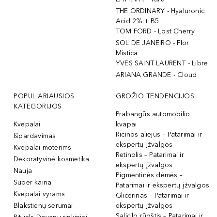
THE ORDINARY - Hyaluronic
Acid 2% + B5
TOM FORD - Lost Cherry
SOL DE JANEIRO - Flor
Mistica
YVES SAINT LAURENT - Libre
ARIANA GRANDE - Cloud
POPULIARIAUSIOS
GROŽIO TENDENCIJOS
KATEGORIJOS
Prabangūs automobilio
Kvepalai
kvapai
Ricinos aliejus – Patarimai ir
Išpardavimas
ekspertų įžvalgos
Kvepalai moterims
Retinolis – Patarimai ir
Dekoratyvinė kosmetika
ekspertų įžvalgos
Nauja
Pigmentinės dėmės –
Super kaina
Patarimai ir ekspertų įžvalgos
Kvepalai vyrams
Glicerinas – Patarimai ir
Blakstienų serumai
ekspertų įžvalgos
Salicilo rūgštis – Patarimai ir