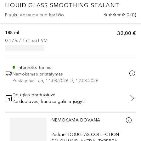
LIQUID GLASS
SMOOTHING SEALANT
Plaukų apsauga nuo karščio
0
(
0
)
188 ml
32,00 €
0,17 €
 / 
1
ml
su PVM
Internete
:
Turime
Nemokamas pristatymas
Pristatymas: an, 11.08.2026–tr, 12.08.2026
Douglas parduotuvė
Parduotuvės, kuriose galima įsigyti
PRIDĖTI Į KREPŠELĮ
Praleisti slankiklį
NEMOKAMA DOVANA
Perkant DOUGLAS COLLECTION