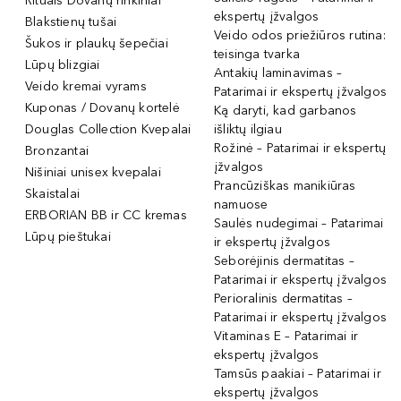
Rituals Dovanų rinkiniai
ekspertų įžvalgos
Blakstienų tušai
Veido odos priežiūros rutina:
Šukos ir plaukų šepečiai
teisinga tvarka
Lūpų blizgiai
Antakių laminavimas –
Veido kremai vyrams
Patarimai ir ekspertų įžvalgos
Kuponas / Dovanų kortelė
Ką daryti, kad garbanos
Douglas Collection Kvepalai
išliktų ilgiau
Rožinė – Patarimai ir ekspertų
Bronzantai
įžvalgos
Nišiniai unisex kvepalai
Prancūziškas manikiūras
Skaistalai
namuose
ERBORIAN BB ir CC kremas
Saulės nudegimai – Patarimai
Lūpų pieštukai
ir ekspertų įžvalgos
Seborėjinis dermatitas –
Patarimai ir ekspertų įžvalgos
Perioralinis dermatitas –
Patarimai ir ekspertų įžvalgos
Vitaminas E – Patarimai ir
ekspertų įžvalgos
Tamsūs paakiai – Patarimai ir
ekspertų įžvalgos