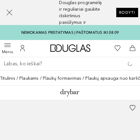
Douglas programėlę
[navigation.slideout.screenreader]
ir reguliariai gaukite
RODYTI
išskirtinius
pasiūlymus ir
nuolaidas
NEMOKAMAS PRISTATYMAS Į PAŠTOMATUS IKI 08 09
Į Douglas pagrindinį pu
Į mano nor
Atidaryti meniu
Į mano paskyrą
Į kr
Meniu
Grįžk atgal
Vykdykite paiešką
Titulinis
Plaukams
Plaukų formavimas
Plaukų apsauga nuo karšč