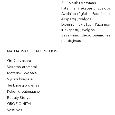
Žilų plaukų dažymas –
Patarimai ir ekspertų įžvalgos
Azelaino rūgštis – Patarimai ir
ekspertų įžvalgos
Dieninis makiažas – Patarimai
ir ekspertų įžvalgos
Savaiminio įdegio priemonės
naudojimas
NAUJAUSIOS TENDENCIJOS
Grožio vasara
Vasaros aromatai
Moteriški kvepalai
Vyriški kvepalai
Tęsk įdegio dienas
Kelionių būtiniausieji
Beauty Storys
GROŽIO HITAI
Vestuvės