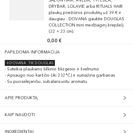
SALON HAIR, AVEDA, TYPEBEA,
DRYBAR, LOLAVIE arba RITUALS HAIR
plaukų priežiūros produktų už 39 € ir
daugiau - DOVANA gaukite DOUGLAS
COLLECTION mini medžiaginį krepšelį
(22 × 23 cm).
0,00 €
PAPILDOMA INFORMACIJA
DOVANA
TIK DOUGLAS
Suteikia plaukams šilkinio blizgesio ir švelnumo
Apsaugo nuo karščio (iki 232 °C) ir sumažina garbanas
Su puoselėjančiu, subalansuotu aromatu
APIE PRODUKTĄ
KAIP NAUDOTI
INGREDIENTAI