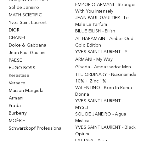
EMPORIO ARMANI - Stronger
Sol de Janeiro
With You Intensely
MATH SCIETIFIC
JEAN PAUL GAULTIER - Le
Yves Saint Laurent
Male Le Parfum
DIOR
BILLIE EILISH - Eilish
CHANEL
AL HARAMAIN - Amber Oud
Dolce & Gabbana
Gold Edition
YVES SAINT LAURENT - Y
Jean Paul Gaultier
ARMANI - My Way
PAESE
Gisada - Ambassador Men
HUGO BOSS
THE ORDINARY - Niacinamide
Kérastase
10% + Zinc 1%
Versace
VALENTINO - Born In Roma
Maison Margiela
Donna
Armani
YVES SAINT LAURENT -
Prada
MYSLF
Burberry
SOL DE JANEIRO - Agua
MOÉRIE
Mistica
YVES SAINT LAURENT - Black
Schwarzkopf Professional
Opium
LATTAFA - Yara