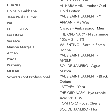
CHANEL
AL HARAMAIN - Amber Oud
Dolce & Gabbana
Gold Edition
YVES SAINT LAURENT - Y
Jean Paul Gaultier
ARMANI - My Way
PAESE
Gisada - Ambassador Men
HUGO BOSS
THE ORDINARY - Niacinamide
Kérastase
10% + Zinc 1%
Versace
VALENTINO - Born In Roma
Maison Margiela
Donna
Armani
YVES SAINT LAURENT -
Prada
MYSLF
Burberry
SOL DE JANEIRO - Agua
MOÉRIE
Mistica
YVES SAINT LAURENT - Black
Schwarzkopf Professional
Opium
LATTAFA - Yara
THE ORDINARY - Hyaluronic
Acid 2% + B5
TOM FORD - Lost Cherry
SOL DE JANEIRO - Flor