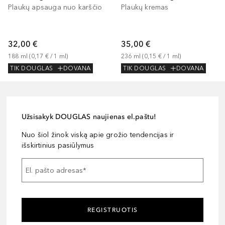
Plaukų apsauga nuo karščio
Plaukų kremas
32,00 €
35,00 €
188
ml
 (
0,17 €
 / 
1
ml
)
236
ml
 (
0,15 €
 / 
1
ml
)
TIK DOUGLAS
DOVANA
TIK DOUGLAS
DOVANA
Užsisakyk DOUGLAS naujienas el.paštu!
Nuo šiol žinok viską apie grožio tendencijas ir
išskirtinius pasiūlymus
El. pašto adresas
*
REGISTRUOTIS