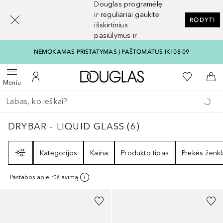
Douglas programėlę
[navigation.slideout.screenreader]
ir reguliariai gaukite
RODYTI
išskirtinius
pasiūlymus ir
nuolaidas
NEMOKAMAS PRISTATYMAS Į PAŠTOMATUS IKI 08 09
Į Douglas pagrindinį pu
Į mano nor
Atidaryti meniu
Į mano paskyrą
Į kr
Meniu
Grįžk atgal
Vykdykite paiešką
DRYBAR - LIQUID GLASS
6
REZULTATAI
DRYBAR - LIQUID GLASS
(
6
)
Filtras
Kategorijos
Kaina
Produkto tipas
Prekės ženkl
Pastabos apie rūšiavimą