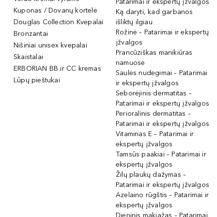
Patarimai ir ekspertų įžvalgos
Kuponas / Dovanų kortelė
Ką daryti, kad garbanos
Douglas Collection Kvepalai
išliktų ilgiau
Rožinė – Patarimai ir ekspertų
Bronzantai
įžvalgos
Nišiniai unisex kvepalai
Prancūziškas manikiūras
Skaistalai
namuose
ERBORIAN BB ir CC kremas
Saulės nudegimai – Patarimai
Lūpų pieštukai
ir ekspertų įžvalgos
Seborėjinis dermatitas –
Patarimai ir ekspertų įžvalgos
Perioralinis dermatitas –
Patarimai ir ekspertų įžvalgos
Vitaminas E – Patarimai ir
ekspertų įžvalgos
Tamsūs paakiai – Patarimai ir
ekspertų įžvalgos
Žilų plaukų dažymas –
Patarimai ir ekspertų įžvalgos
Azelaino rūgštis – Patarimai ir
ekspertų įžvalgos
Dieninis makiažas – Patarimai