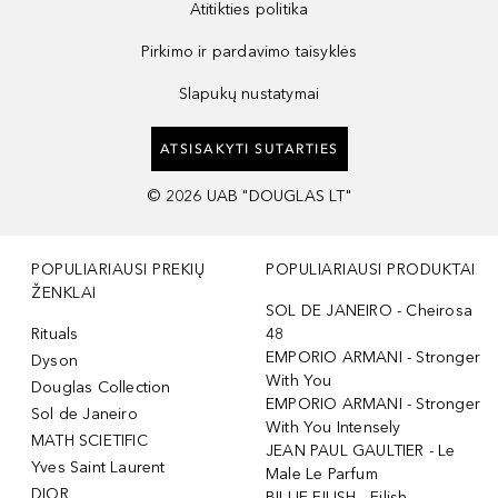
Atitikties politika
Pirkimo ir pardavimo taisyklės
Slapukų nustatymai
ATSISAKYTI SUTARTIES
©
2026
UAB "DOUGLAS LT"
POPULIARIAUSI PREKIŲ
POPULIARIAUSI PRODUKTAI
ŽENKLAI
SOL DE JANEIRO - Cheirosa
Rituals
48
EMPORIO ARMANI - Stronger
Dyson
With You
Douglas Collection
EMPORIO ARMANI - Stronger
Sol de Janeiro
With You Intensely
MATH SCIETIFIC
JEAN PAUL GAULTIER - Le
Yves Saint Laurent
Male Le Parfum
DIOR
BILLIE EILISH - Eilish