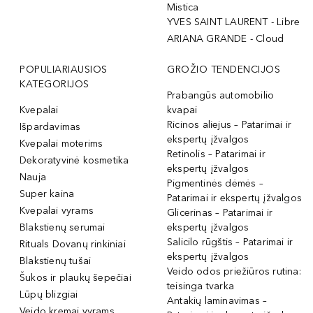
Mistica
YVES SAINT LAURENT - Libre
ARIANA GRANDE - Cloud
POPULIARIAUSIOS
GROŽIO TENDENCIJOS
KATEGORIJOS
Prabangūs automobilio
Kvepalai
kvapai
Ricinos aliejus – Patarimai ir
Išpardavimas
ekspertų įžvalgos
Kvepalai moterims
Retinolis – Patarimai ir
Dekoratyvinė kosmetika
ekspertų įžvalgos
Nauja
Pigmentinės dėmės –
Super kaina
Patarimai ir ekspertų įžvalgos
Kvepalai vyrams
Glicerinas – Patarimai ir
Blakstienų serumai
ekspertų įžvalgos
Salicilo rūgštis – Patarimai ir
Rituals Dovanų rinkiniai
ekspertų įžvalgos
Blakstienų tušai
Veido odos priežiūros rutina:
Šukos ir plaukų šepečiai
teisinga tvarka
Lūpų blizgiai
Antakių laminavimas –
Veido kremai vyrams