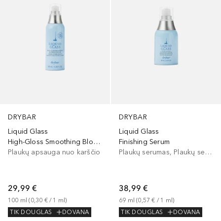
DRYBAR
DRYBAR
Liquid Glass
Liquid Glass
High-Gloss Smoothing Blowout Cream
Finishing Serum
Plaukų apsauga nuo karščio
Plaukų serumas, Plaukų serumas/aliejus
29,99 €
38,99 €
100
ml
 (
0,30 €
 / 
1
ml
)
69
ml
 (
0,57 €
 / 
1
ml
)
TIK DOUGLAS
DOVANA
TIK DOUGLAS
DOVANA