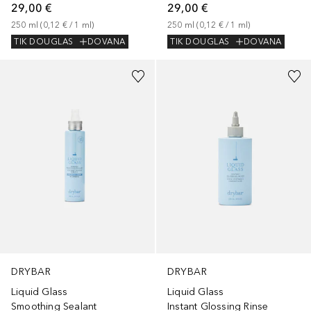
29,00 €
29,00 €
250
ml
 (
0,12 €
 / 
1
ml
)
250
ml
 (
0,12 €
 / 
1
ml
)
TIK DOUGLAS
DOVANA
TIK DOUGLAS
DOVANA
DRYBAR
DRYBAR
Liquid Glass
Liquid Glass
Smoothing Sealant
Instant Glossing Rinse