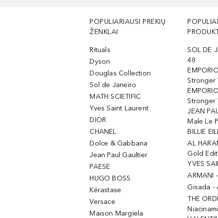
POPULIARIAUSI PREKIŲ
POPULIA
ŽENKLAI
PRODUKT
Rituals
SOL DE J
48
Dyson
EMPORIO
Douglas Collection
Stronger
Sol de Janeiro
EMPORIO
MATH SCIETIFIC
Stronger 
Yves Saint Laurent
JEAN PAU
DIOR
Male Le 
CHANEL
BILLIE EIL
Dolce & Gabbana
AL HARA
Gold Edit
Jean Paul Gaultier
YVES SAI
PAESE
ARMANI 
HUGO BOSS
Gisada -
Kérastase
THE ORD
Versace
Niacinam
Maison Margiela