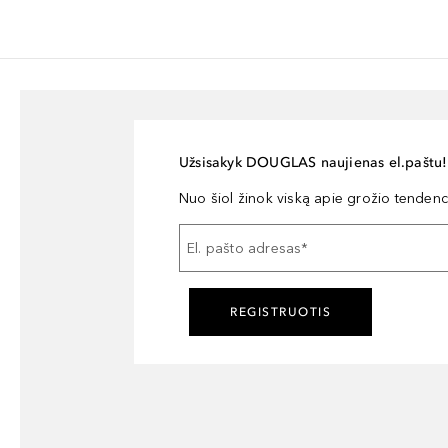
Užsisakyk DOUGLAS naujienas el.paštu!
Nuo šiol žinok viską apie grožio tendencij
El. pašto adresas
*
REGISTRUOTIS