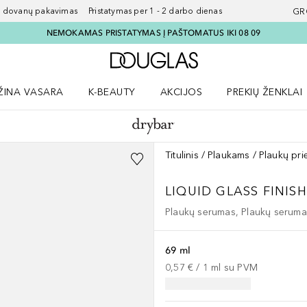
ovanų pakavimas Pristatymas per 1 - 2 darbo dienas
GR
NEMOKAMAS PRISTATYMAS Į PAŠTOMATUS IKI 08 09
Į Douglas pagrindinį pu
ŽINA VASARA
K-BEAUTY
AKCIJOS
PREKIŲ ŽENKLAI
meniu
aryti Amžina vasara meniu
Atidaryti AKCIJOS meniu
Atidaryti PREKIŲ 
Titulinis
Plaukams
Plaukų pri
LIQUID GLASS
FINIS
Plaukų serumas, Plaukų serumas
69 ml
0,57 €
 / 
1
ml
su PVM