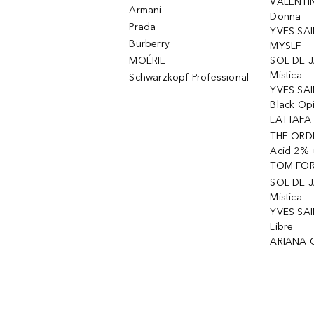
VALENTIN
Armani
Donna
Prada
YVES SAI
Burberry
MYSLF
MOÉRIE
SOL DE J
Mistica
Schwarzkopf Professional
YVES SAI
Black Op
LATTAFA 
THE ORDI
Acid 2% 
TOM FORD
SOL DE J
Mistica
YVES SAI
Libre
ARIANA 