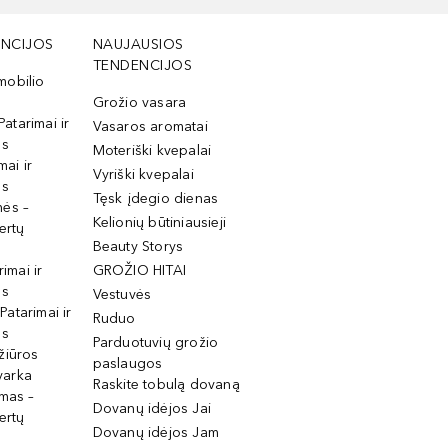
NCIJOS
NAUJAUSIOS
TENDENCIJOS
mobilio
Grožio vasara
Patarimai ir
Vasaros aromatai
os
Moteriški kvepalai
mai ir
Vyriški kvepalai
os
Tęsk įdegio dienas
mės –
Kelionių būtiniausieji
ertų
Beauty Storys
rimai ir
GROŽIO HITAI
os
Vestuvės
 Patarimai ir
Ruduo
os
Parduotuvių grožio
žiūros
paslaugos
tvarka
Raskite tobulą dovaną
imas –
Dovanų idėjos Jai
ertų
Dovanų idėjos Jam