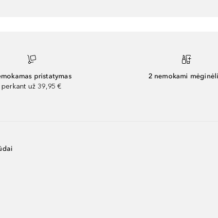
mokamas pristatymas
2 nemokami mėginėli
perkant už 39,95 €
ūdai