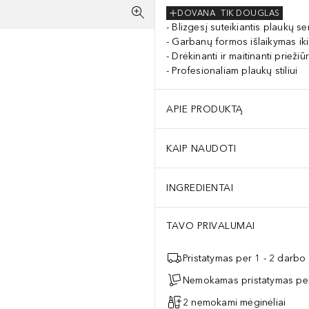
DOVANA
TIK DOUGLAS
Blizgesį suteikiantis plaukų s
Garbanų formos išlaikymas iki 
Drėkinanti ir maitinanti priežiū
Profesionaliam plaukų stiliui
APIE PRODUKTĄ
KAIP NAUDOTI
INGREDIENTAI
TAVO PRIVALUMAI
Pristatymas per 1 - 2 darbo
Nemokamas pristatymas per
2 nemokami mėginėliai