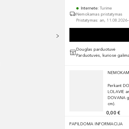
Internete
:
Turime
Nemokamas pristatymas
Pristatymas: an, 11.08.2026–
Douglas parduotuvė
Parduotuvės, kuriose galima
Praleisti slankiklį
NEMOKAM
Perkant D
LOLAVIE ar
DOVANA ga
cm).
0,00 €
PAPILDOMA INFORMACIJA