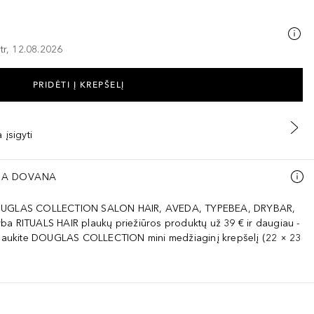
tr, 12.08.2026
PRIDĖTI Į KREPŠELĮ
 įsigyti
A DOVANA
OUGLAS COLLECTION SALON HAIR, AVEDA, TYPEBEA, DRYBAR,
ba RITUALS HAIR plaukų priežiūros produktų už 39 € ir daugiau -
ukite DOUGLAS COLLECTION mini medžiaginį krepšelį (22 × 23