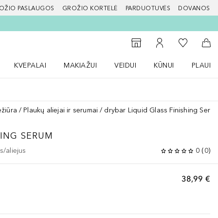
OŽIO PASLAUGOS
GROŽIO KORTELĖ
PARDUOTUVĖS
DOVANOS
slapį
Į mano nor
Į parduotuvių paiešką
Į mano paskyrą
Į kr
KVEPALAI
MAKIAŽUI
VEIDUI
KŪNUI
PLAUK
ŽENKLAI meniu
Atidaryti Kvepalai meniu
Atidaryti MAKIAŽUI meniu
Atidaryti VEIDUI meniu
Atidaryti KŪNUI men
Atidaryt
ežiūra
Plaukų aliejai ir serumai
drybar Liquid Glass Finishing Seru
HING SERUM
/aliejus
0
(
0
)
38,99 €