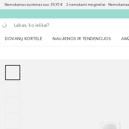
Nemokamas siuntimas nuo 39,95 € 2 nemokami mėginėliai Nemokamas d
Grįžk atgal
Vykdykite paiešką
DOVANŲ KORTELĖ
NAUJIENOS IR TENDENCIJOS
AM
Atidaryti NAUJIENOS IR TENDENCIJOS 
Atid