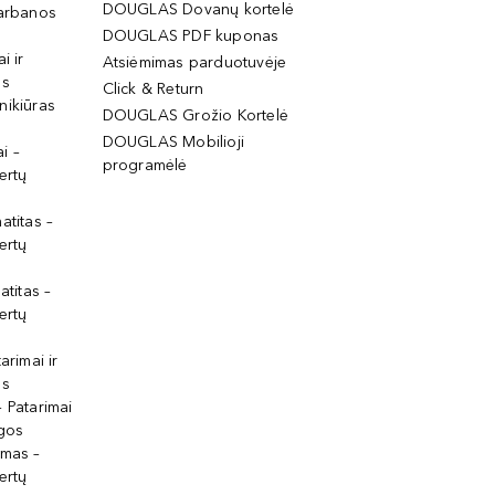
DOUGLAS Dovanų kortelė
garbanos
DOUGLAS PDF kuponas
i ir
Atsiėmimas parduotuvėje
os
Click & Return
nikiūras
DOUGLAS Grožio Kortelė
DOUGLAS Mobilioji
i –
programėlė
ertų
atitas –
ertų
atitas –
ertų
arimai ir
os
 Patarimai
lgos
ymas –
ertų