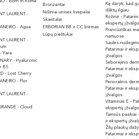
O - Born In Roma
Ką daryti, kad 
Bronzantai
išliktų ilgiau
Nišiniai unisex kvepalai
NT LAURENT -
Rožinė – Patarima
Skaistalai
ekspertų įžvalg
ANEIRO - Agua
ERBORIAN BB ir CC kremas
Prancūziškas ma
Lūpų pieštukai
namuose
NT LAURENT -
Saulės nudegima
ium
Patarimai ir eksp
- Yara
įžvalgos
NARY - Hyaluronic
Seborėjinis derm
+ B5
Patarimai ir eksp
 - Lost Cherry
įžvalgos
ANEIRO - Flor
Perioralinis derm
Patarimai ir eksp
NT LAURENT -
įžvalgos
Vitaminas E – Pat
GRANDE - Cloud
ekspertų įžvalg
Tamsūs paakiai –
ir ekspertų įžva
Žilų plaukų daž
Patarimai ir eksp