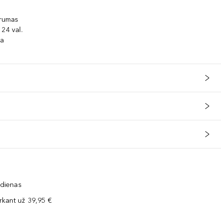
erumas
24 val.
ra
 dienas
kant už 39,95 €