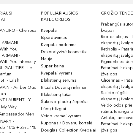
RIAUSI
POPULIARIAUSIOS
GROŽIO TENDE
AI
KATEGORIJOS
Prabangūs auto
ANEIRO - Cheirosa
Kvepalai
kvapai
Ricinos aliejus – 
Išpardavimas
 ARMANI -
ekspertų įžvalg
Kvepalai moterims
 With You
Retinolis – Patari
Dekoratyvinė kosmetika
 ARMANI -
ekspertų įžvalg
Nauja
With You Intensely
Pigmentinės dė
Super kaina
L GAULTIER - Le
Patarimai ir eksp
Kvepalai vyrams
Parfum
įžvalgos
ISH - Eilish
Blakstienų serumai
Glicerinas – Pata
ekspertų įžvalg
MAIN - Amber Oud
Rituals Dovanų rinkiniai
Salicilo rūgštis –
ion
Blakstienų tušai
ekspertų įžvalg
NT LAURENT - Y
Šukos ir plaukų šepečiai
Veido odos prie
- My Way
Lūpų blizgiai
rutina: teisinga 
 Ambassador Men
Veido kremai vyrams
Antakių laminav
INARY -
Kuponas / Dovanų kortelė
Patarimai ir eksp
ide 10% + Zinc 1%
Douglas Collection Kvepalai
įžvalgos