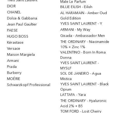
Yves Saint Laurent
Male Le Parfum
DIOR
BILLIE EILISH - Eilish
CHANEL
AL HARAMAIN - Amber Oud
Dolce & Gabbana
Gold Edition
YVES SAINT LAURENT - Y
Jean Paul Gaultier
ARMANI - My Way
PAESE
Gisada - Ambassador Men
HUGO BOSS
THE ORDINARY - Niacinamide
Kérastase
10% + Zinc 1%
Versace
VALENTINO - Born In Roma
Maison Margiela
Donna
Armani
YVES SAINT LAURENT -
Prada
MYSLF
Burberry
SOL DE JANEIRO - Agua
MOÉRIE
Mistica
YVES SAINT LAURENT - Black
Schwarzkopf Professional
Opium
LATTAFA - Yara
THE ORDINARY - Hyaluronic
Acid 2% + B5
TOM FORD - Lost Cherry