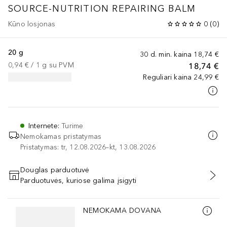
SOURCE-NUTRITION
REPAIRING BALM
Kūno losjonas
0
(
0
)
20 g
30 d. min. kaina
18,74 €
0,94 €
 / 
1
g
su PVM
18,74 €
Reguliari kaina
24,99 €
Internete
:
Turime
Nemokamas pristatymas
Pristatymas: tr, 12.08.2026–kt, 13.08.2026
Douglas parduotuvė
Parduotuvės, kuriose galima įsigyti
PRIDĖTI Į KREPŠELĮ
Praleisti slankiklį
NEMOKAMA DOVANA