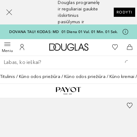
Douglas programėlę
[navigation.slideout.screenreader]
ir reguliariai gaukite
RODYTI
išskirtinius
pasiūlymus ir
nuolaidas
DOVANA TAU! KODAS: MD
01
Diena
01
Val.
01
Min.
01
Sek.
Į Douglas pagrindinį pu
Į mano nor
Atidaryti meniu
Į mano paskyrą
Į kr
Meniu
Grįžk atgal
Vykdykite paiešką
Titulinis
Kūno odos priežiūra
Kūno odos priežiūra
Kūno kremai