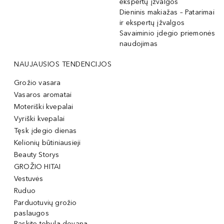
ekspertų įžvalgos
Dieninis makiažas – Patarimai
ir ekspertų įžvalgos
Savaiminio įdegio priemonės
naudojimas
NAUJAUSIOS TENDENCIJOS
Grožio vasara
Vasaros aromatai
Moteriški kvepalai
Vyriški kvepalai
Tęsk įdegio dienas
Kelionių būtiniausieji
Beauty Storys
GROŽIO HITAI
Vestuvės
Ruduo
Parduotuvių grožio
paslaugos
Raskite tobulą dovaną