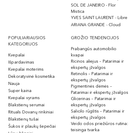
SOL DE JANEIRO - Flor
Mistica
YVES SAINT LAURENT - Libre
ARIANA GRANDE - Cloud
POPULIARIAUSIOS
GROŽIO TENDENCIJOS
KATEGORIJOS
Prabangūs automobilio
Kvepalai
kvapai
Ricinos aliejus – Patarimai ir
Išpardavimas
ekspertų įžvalgos
Kvepalai moterims
Retinolis – Patarimai ir
Dekoratyvinė kosmetika
ekspertų įžvalgos
Nauja
Pigmentinės dėmės –
Super kaina
Patarimai ir ekspertų įžvalgos
Kvepalai vyrams
Glicerinas – Patarimai ir
Blakstienų serumai
ekspertų įžvalgos
Salicilo rūgštis – Patarimai ir
Rituals Dovanų rinkiniai
ekspertų įžvalgos
Blakstienų tušai
Veido odos priežiūros rutina:
Šukos ir plaukų šepečiai
teisinga tvarka