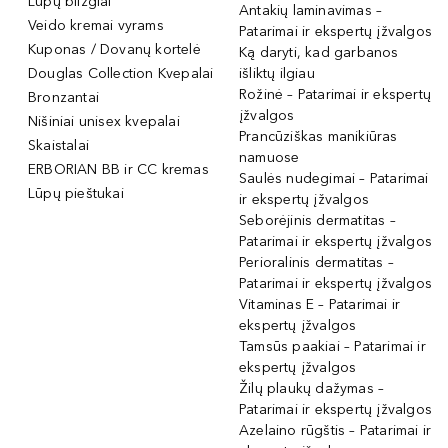
Lūpų blizgiai
Antakių laminavimas –
Veido kremai vyrams
Patarimai ir ekspertų įžvalgos
Kuponas / Dovanų kortelė
Ką daryti, kad garbanos
Douglas Collection Kvepalai
išliktų ilgiau
Rožinė – Patarimai ir ekspertų
Bronzantai
įžvalgos
Nišiniai unisex kvepalai
Prancūziškas manikiūras
Skaistalai
namuose
ERBORIAN BB ir CC kremas
Saulės nudegimai – Patarimai
Lūpų pieštukai
ir ekspertų įžvalgos
Seborėjinis dermatitas –
Patarimai ir ekspertų įžvalgos
Perioralinis dermatitas –
Patarimai ir ekspertų įžvalgos
Vitaminas E – Patarimai ir
ekspertų įžvalgos
Tamsūs paakiai – Patarimai ir
ekspertų įžvalgos
Žilų plaukų dažymas –
Patarimai ir ekspertų įžvalgos
Azelaino rūgštis – Patarimai ir