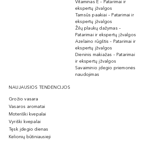
Vitaminas E – Patarimai ir
ekspertų įžvalgos
Tamsūs paakiai – Patarimai ir
ekspertų įžvalgos
Žilų plaukų dažymas –
Patarimai ir ekspertų įžvalgos
Azelaino rūgštis – Patarimai ir
ekspertų įžvalgos
Dieninis makiažas – Patarimai
ir ekspertų įžvalgos
Savaiminio įdegio priemonės
naudojimas
NAUJAUSIOS TENDENCIJOS
Grožio vasara
Vasaros aromatai
Moteriški kvepalai
Vyriški kvepalai
Tęsk įdegio dienas
Kelionių būtiniausieji