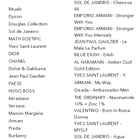
SOL DE JANEIRO - Cheirosa
Rituals
48
EMPORIO ARMANI - Stronger
Dyson
With You
Douglas Collection
EMPORIO ARMANI - Stronger
Sol de Janeiro
With You Intensely
MATH SCIETIFIC
JEAN PAUL GAULTIER - Le
Yves Saint Laurent
Male Le Parfum
DIOR
BILLIE EILISH - Eilish
CHANEL
AL HARAMAIN - Amber Oud
Dolce & Gabbana
Gold Edition
YVES SAINT LAURENT - Y
Jean Paul Gaultier
ARMANI - My Way
PAESE
Gisada - Ambassador Men
HUGO BOSS
THE ORDINARY - Niacinamide
Kérastase
10% + Zinc 1%
Versace
VALENTINO - Born In Roma
Maison Margiela
Donna
Armani
YVES SAINT LAURENT -
Prada
MYSLF
Burberry
SOL DE JANEIRO - Agua