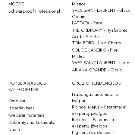
MOÉRIE
Mistica
YVES SAINT LAURENT - Black
Schwarzkopf Professional
Opium
LATTAFA - Yara
THE ORDINARY - Hyaluronic
Acid 2% + B5
TOM FORD - Lost Cherry
SOL DE JANEIRO - Flor
Mistica
YVES SAINT LAURENT - Libre
ARIANA GRANDE - Cloud
POPULIARIAUSIOS
GROŽIO TENDENCIJOS
KATEGORIJOS
Prabangūs automobilio
Kvepalai
kvapai
Ricinos aliejus – Patarimai ir
Išpardavimas
ekspertų įžvalgos
Kvepalai moterims
Retinolis – Patarimai ir
Dekoratyvinė kosmetika
ekspertų įžvalgos
Nauja
Pigmentinės dėmės –