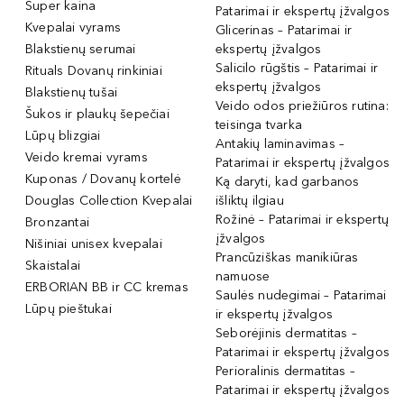
Super kaina
Patarimai ir ekspertų įžvalgos
Kvepalai vyrams
Glicerinas – Patarimai ir
Blakstienų serumai
ekspertų įžvalgos
Salicilo rūgštis – Patarimai ir
Rituals Dovanų rinkiniai
ekspertų įžvalgos
Blakstienų tušai
Veido odos priežiūros rutina:
Šukos ir plaukų šepečiai
teisinga tvarka
Lūpų blizgiai
Antakių laminavimas –
Veido kremai vyrams
Patarimai ir ekspertų įžvalgos
Kuponas / Dovanų kortelė
Ką daryti, kad garbanos
Douglas Collection Kvepalai
išliktų ilgiau
Rožinė – Patarimai ir ekspertų
Bronzantai
įžvalgos
Nišiniai unisex kvepalai
Prancūziškas manikiūras
Skaistalai
namuose
ERBORIAN BB ir CC kremas
Saulės nudegimai – Patarimai
Lūpų pieštukai
ir ekspertų įžvalgos
Seborėjinis dermatitas –
Patarimai ir ekspertų įžvalgos
Perioralinis dermatitas –
Patarimai ir ekspertų įžvalgos