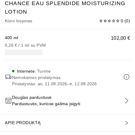
CHANCE EAU SPLENDIDE
MOISTURIZING
LOTION
Kūno losjonas
0
(
0
)
400 ml
102,00 €
0,26 €
 / 
1
ml
su PVM
Internete
:
Turime
Nemokamas pristatymas
Pristatymas: an, 11.08.2026–tr, 12.08.2026
Douglas parduotuvė
Parduotuvės, kuriose galima įsigyti
PRIDĖTI Į KREPŠELĮ
APIE PRODUKTĄ