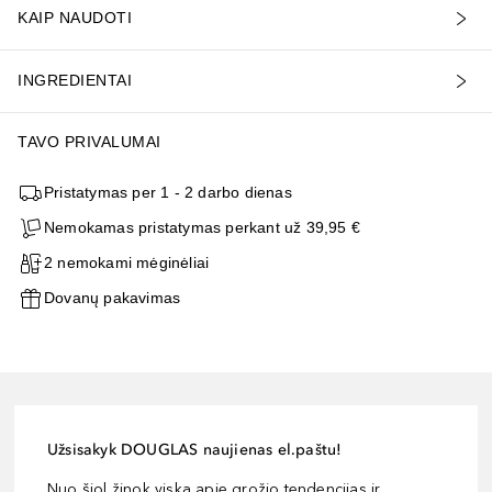
KAIP NAUDOTI
INGREDIENTAI
TAVO PRIVALUMAI
Pristatymas per 1 - 2 darbo dienas
Nemokamas pristatymas perkant už 39,95 €
2 nemokami mėginėliai
Dovanų pakavimas
Užsisakyk DOUGLAS naujienas el.paštu!
Nuo šiol žinok viską apie grožio tendencijas ir