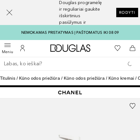
Douglas programėlę
[navigation.slideout.screenreader]
ir reguliariai gaukite
RODYTI
išskirtinius
pasiūlymus ir
nuolaidas
NEMOKAMAS PRISTATYMAS Į PAŠTOMATUS IKI 08 09
Į Douglas pagrindinį pu
Į mano nor
Atidaryti meniu
Į mano paskyrą
Į kr
Meniu
Grįžk atgal
Vykdykite paiešką
Titulinis
Kūno odos priežiūra
Kūno odos priežiūra
Kūno kremai