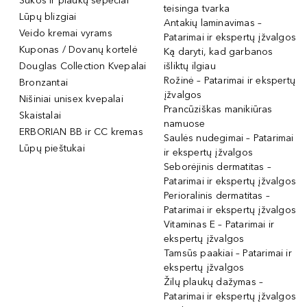
Šukos ir plaukų šepečiai
teisinga tvarka
Lūpų blizgiai
Antakių laminavimas –
Veido kremai vyrams
Patarimai ir ekspertų įžvalgos
Kuponas / Dovanų kortelė
Ką daryti, kad garbanos
Douglas Collection Kvepalai
išliktų ilgiau
Rožinė – Patarimai ir ekspertų
Bronzantai
įžvalgos
Nišiniai unisex kvepalai
Prancūziškas manikiūras
Skaistalai
namuose
ERBORIAN BB ir CC kremas
Saulės nudegimai – Patarimai
Lūpų pieštukai
ir ekspertų įžvalgos
Seborėjinis dermatitas –
Patarimai ir ekspertų įžvalgos
Perioralinis dermatitas –
Patarimai ir ekspertų įžvalgos
Vitaminas E – Patarimai ir
ekspertų įžvalgos
Tamsūs paakiai – Patarimai ir
ekspertų įžvalgos
Žilų plaukų dažymas –
Patarimai ir ekspertų įžvalgos