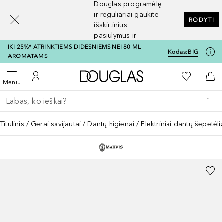
Douglas programėlę
[navigation.slideout.screenreader]
ir reguliariai gaukite
RODYTI
išskirtinius
pasiūlymus ir
nuolaidas
IKI 25%* ATRINKTIEMS DIDESNIEMS NEI 80 ML
Kodas:
BIG
AROMATAMS
Į Douglas pagrindinį pu
Į mano nor
Atidaryti meniu
Į mano paskyrą
Į kr
Meniu
Grįžk atgal
Vykdykite paiešką
Titulinis
Gerai savijautai
Dantų higienai
Elektriniai dantų šepetėli