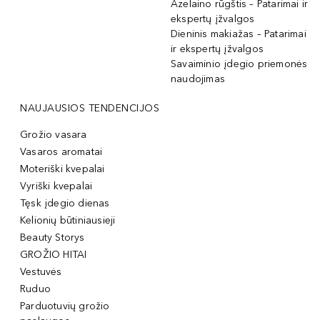
Azelaino rūgštis – Patarimai ir
ekspertų įžvalgos
Dieninis makiažas – Patarimai
ir ekspertų įžvalgos
Savaiminio įdegio priemonės
naudojimas
NAUJAUSIOS TENDENCIJOS
Grožio vasara
Vasaros aromatai
Moteriški kvepalai
Vyriški kvepalai
Tęsk įdegio dienas
Kelionių būtiniausieji
Beauty Storys
GROŽIO HITAI
Vestuvės
Ruduo
Parduotuvių grožio