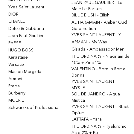
JEAN PAUL GAULTIER - Le
Yves Saint Laurent
Male Le Parfum
DIOR
BILLIE EILISH - Eilish
CHANEL
AL HARAMAIN - Amber Oud
Dolce & Gabbana
Gold Edition
YVES SAINT LAURENT - Y
Jean Paul Gaultier
ARMANI - My Way
PAESE
Gisada - Ambassador Men
HUGO BOSS
THE ORDINARY - Niacinamide
Kérastase
10% + Zinc 1%
Versace
VALENTINO - Born In Roma
Maison Margiela
Donna
Armani
YVES SAINT LAURENT -
Prada
MYSLF
Burberry
SOL DE JANEIRO - Agua
MOÉRIE
Mistica
YVES SAINT LAURENT - Black
Schwarzkopf Professional
Opium
LATTAFA - Yara
THE ORDINARY - Hyaluronic
Acid 2% + B5