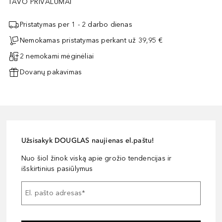
TAVO PRIVALUMAI
Pristatymas per 1 - 2 darbo dienas
Nemokamas pristatymas perkant už 39,95 €
2 nemokami mėginėliai
Dovanų pakavimas
Užsisakyk DOUGLAS naujienas el.paštu!
Nuo šiol žinok viską apie grožio tendencijas ir
išskirtinius pasiūlymus
El. pašto adresas
*