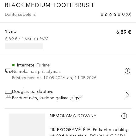
BLACK MEDIUM TOOTHBRUSH
Dantų šepetėlis
0
(
0
)
1 vnt.
6,89 €
6,89 €
 / 
1
vnt.
su PVM
Internete
:
Turime
Nemokamas pristatymas
Pristatymas: pr, 10.08.2026–an, 11.08.2026
Douglas parduotuvė
Parduotuvės, kuriose galima įsigyti
PRIDĖTI Į KREPŠELĮ
Praleisti slankiklį
NEMOKAMA DOVANA
TIK PROGRAMĖLĖJE! Perkant produktų