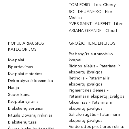
TOM FORD - Lost Cherry
SOL DE JANEIRO - Flor
Mistica
YVES SAINT LAURENT - Libre
ARIANA GRANDE - Cloud
POPULIARIAUSIOS
GROŽIO TENDENCIJOS
KATEGORIJOS
Prabangūs automobilio
Kvepalai
kvapai
Ricinos aliejus – Patarimai ir
Išpardavimas
ekspertų įžvalgos
Kvepalai moterims
Retinolis – Patarimai ir
Dekoratyvinė kosmetika
ekspertų įžvalgos
Nauja
Pigmentinės dėmės –
Super kaina
Patarimai ir ekspertų įžvalgos
Kvepalai vyrams
Glicerinas – Patarimai ir
Blakstienų serumai
ekspertų įžvalgos
Salicilo rūgštis – Patarimai ir
Rituals Dovanų rinkiniai
ekspertų įžvalgos
Blakstienų tušai
Veido odos priežiūros rutina: